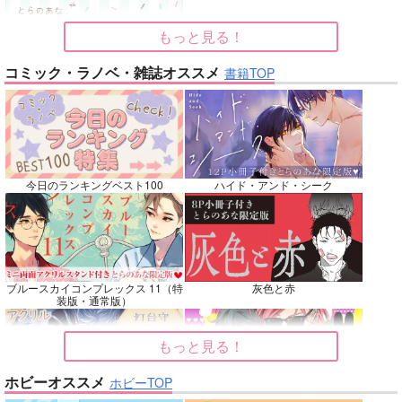
カート
カート
カート
もっと見る！
No.7
No.8
No.9
コミック・ラノベ・雑誌オススメ
書籍TOP
今日のランキングベスト100
ハイド・アンド・シーク
名も無きシャイニーア
Beginning！
Elements
ワー
魚イチ場
韋譜律斗
ブルースカイコンプレックス 11（特
灰色と赤
ウエマリ
装版・通常版）
770
583
円
専売
円
専売
（税込）
（税込）
446
円
専売
（税込）
その他
鎧真伝サムライトルーパー
僕のヒーローアカデミア
もっと見る！
キョウヤ×カラスバ
轟焦凍×緑谷出久
ホビーオススメ
ホビーTOP
サンプル
サンプル
サンプル