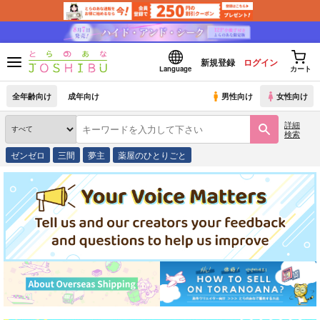
新規登録
ログイン
Language
カート
全年齢向け
成年向け
男性向け
女性向け
詳細
検索
ゼンゼロ
三間
夢主
薬屋のひとりごと