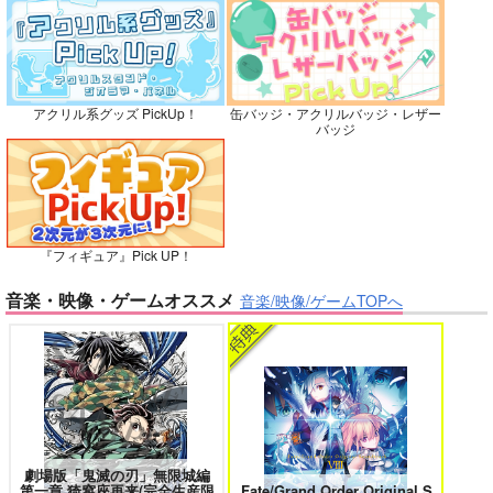
灯台守とかもめの子 3
ヤリチン☆ビッチ部 7
カート
カート
カート
アクリル系グッズ PickUp！
缶バッジ・アクリルバッジ・レザー
バッジ
俺の可愛い弟は 2
変態ストーカーに狙われてます 5
『フィギュア』Pick UP！
バイトの宮川君は店長が好き 2
腐男子も歩けば恋に沼る
音楽・映像・ゲームオススメ
音楽/映像/ゲームTOPへ
出来損ないのラブソング Riff
兎太と烏堂
劇場版「鬼滅の刃」無限城編
第一章 猗窩座再来(完全生産限
Fate/Grand Order Original S