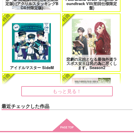
定版) (アクリルスタッキングB
oundtrack VIII(初回仕様限定
花金ラブアクシデント!
絶対ど～しても楽していきたいっ!
OX付限定版)
盤)
鬼上司・獄寺さんは暴かれたい。 6
恋してくれるな、マイバディ
悲劇の元凶となる最強外道ラ
スボス女王は民の為に尽くし
アイドルマスター SideM
ます。Season2
みなと商事コインランドリー 7
光が死んだ夏 9
もっと見る！
最近チェックした作品
夜明けの唄 7
ふたりのけもの 2
MAMORU MIYANO ASIA LIV
LIMITLESS(初回限定盤)/蒼井
E TOUR 2025-2026 ～VACATI
翔太
ONING!～/宮野真守