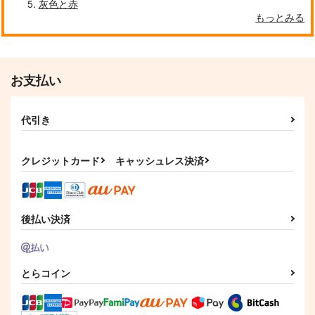
灰色と赤
もっとみる
クールぶり男子と激重男子 1
恋のふりして君を呼ぶ
お支払い
代引き
自分しか知らない彼氏の一面 1
明日もきみに会いに行く 2
クレジットカード
キャッシュレス決済
平野と鍵浦 7
せんせいの金曜日
後払い決済
とらコイン
そんなに言うなら抱いてやる
ファミレス行こ。 下