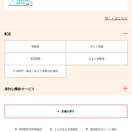
詳しくはこちら
オレはお前に推されたい!!
隠れ狼と流され子羊
配送
宅配便
ポスト投函
店頭受取
おまとめ配送
夫を味方にする方法 5
甘くて熱くて息もできない 4
11,000円（税込）以上で送料当社負担
便利な機能/サービス
北山くんと南谷くん －お付き合い1
ふたりよがりなメルティチャーム 1
年目－&西湖くんと東川くん 1
店舗を探す
WEBSITE利用規約
とらのあな会員規約
通信販売ポイント規約