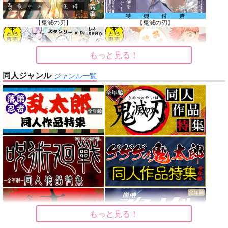
【鬼滅の刃】
【鬼滅の刃】
もっと見る！
同人ジャンル
ジャンル一覧
【Dr.STONE】
【呪術廻戦】
【オリジナル】
【東京卍リベンジャーズ】
【刀剣乱舞】
【僕のヒーローアカデミア】
もっと見る！