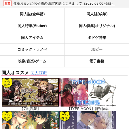
各種おまとめお荷物の発送状況につきまして（2026.08.06 掲載）
重要
【2026/5/7より】再販投票システム・アップデートのお知らせ（2026.05.07 掲載）
重要
同人誌(全年齢)
同人誌(成年)
【2026/4/1より】とらのあなプレミアム、新支払い方法＆新プラン導入のお知らせ（2026.03.09 掲載）
重要
同人特集(Vtuber)
同人特集(オリジナル)
おまとめサイクル「定期便(月2)」一般会員様の利用再開のお知らせ（2026.02.05 掲載）
重要
「とらのあな×駿河屋日本橋乙女同人誌館」通販店頭受取サービス開始のお知らせ（2026.01.05 更新｜2025.12.30 掲載）
重要
同人アイテム
ボドゲ特集
【2025/12/1より】「通販ポイント⇒とらコイン変換キャンペーン」終了のお知らせ（2025.11.21 掲載）
重要
個人情報保護方針の改定について（2025.09.19 更新｜2025.08.01 掲載）
重要
コミック・ラノベ
ホビー
ポイント付与・管理体制改定のお知らせ（2024.11.20 掲載）
重要
映像/音楽/ゲーム
電子書籍
全てのお知らせを見る
同人オススメ
同人TOP
【刀剣乱舞】
【TYPE-MOON】新刊特集