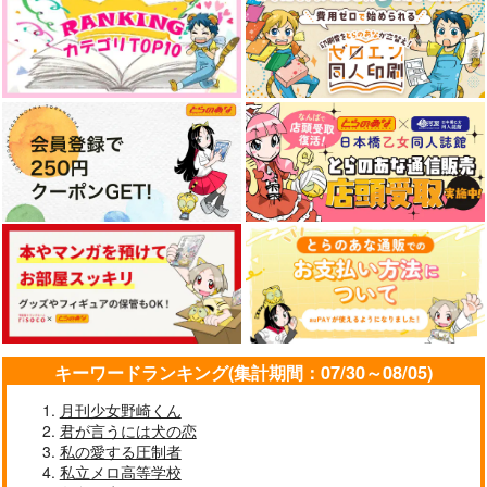
やらしく躾けて愛してあげる－Dom
最狂ヤンキーが僕だけに夢中な
／Subユニバース－２
件！？
「40までにしたい10のこと2」
ドラマCD特装盤 (マンガ小冊
ドラマCD「甘くて熱くて息も
子セット)
できない 4」
なんかもうあーあって感じ。2 特装
僕の愛しいよなさん
版
エンドロールは地獄まで 2
嘘つきなキスで今日もバイバイ
キーワードランキング(集計期間：07/30～08/05)
月刊少女野崎くん
君が言うには犬の恋
好きとおかえり
25時、赤坂で 6
私の愛する圧制者
私立メロ高等学校