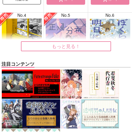
No.4
No.5
No.6
もっと見る！
注目コンテンツ
告白
正規分布の外側
ぼくらはシスタス、明
日には死ぬ花
ガヤ
九十九
kobashiri
1,415
630
円
円
専売
専売
（税込）
（税込）
1,760
円
（税込）
ひゃくえむ。
鬼滅の刃
メダリスト
小宮×トガシ
不死川実弥×不死川玄弥
夜鷹純×明浦路司
サンプル
サンプル
サンプル