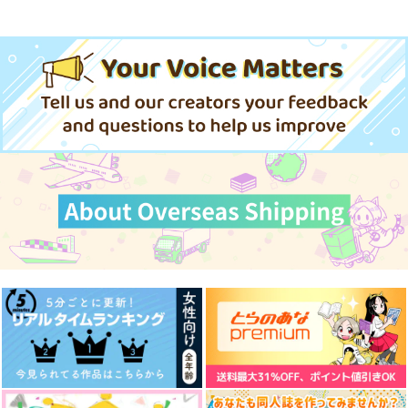
忠犬部下とツンデレ少尉 2
じょうずに我慢できるまで
体感予報 2
青と碧 2
黄泉のツガイ
春夏秋冬代行者 春の舞
きみは最愛のステラ 上下巻
ミルクなきみとビターな彼 2
うたの☆プリンスさまっ♪HE
★VENSドラマCD「BLACK G
愛とかいろいろあるところ
あなたは俺の運命でしょ！！
ARDEN-memento-」
cloud nine(古川 慎盤)/古川慎