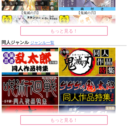
【鬼滅の刃】
【鬼滅の刃】
もっと見る！
同人ジャンル
ジャンル一覧
【Dr.STONE】
【呪術廻戦】
【オリジナル】
【東京卍リベンジャーズ】
【刀剣乱舞】
【僕のヒーローアカデミア】
もっと見る！