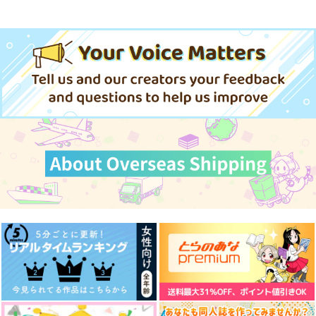
忠犬部下とツンデレ少尉 2
じょうずに我慢できるまで
体感予報 2
青と碧 2
春夏秋冬代行者 春の舞
黄泉のツガイ
きみは最愛のステラ 上下巻
ミルクなきみとビターな彼 2
「40までにしたい10のこと2」
ドラマCD特装盤 (マンガ小冊
LIMITLESS(初回限定盤)/蒼井
愛とかいろいろあるところ
あなたは俺の運命でしょ！！
子セット)
翔太