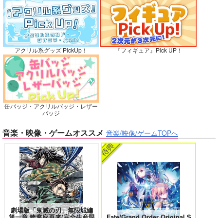
灯台守とかもめの子 3
ヤリチン☆ビッチ部 7
カート
カート
カート
アクリル系グッズ PickUp！
『フィギュア』Pick UP！
俺の可愛い弟は 2
変態ストーカーに狙われてます 5
缶バッジ・アクリルバッジ・レザー
バッジ
バイトの宮川君は店長が好き 2
腐男子も歩けば恋に沼る
音楽・映像・ゲームオススメ
音楽/映像/ゲームTOPへ
出来損ないのラブソング Riff
兎太と烏堂
劇場版「鬼滅の刃」無限城編
第一章 猗窩座再来(完全生産限
Fate/Grand Order Original S