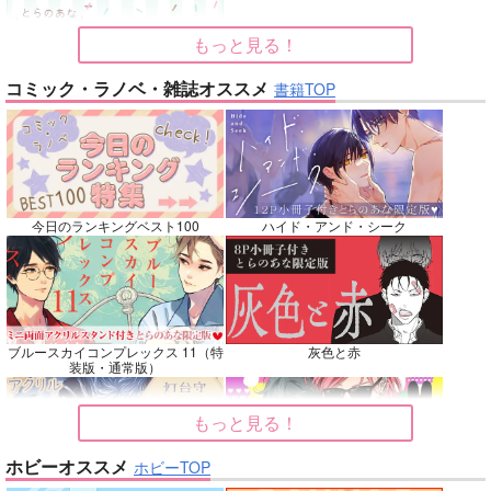
カート
カート
カート
もっと見る！
No.7
No.8
No.9
コミック・ラノベ・雑誌オススメ
書籍TOP
今日のランキングベスト100
ハイド・アンド・シーク
名も無きシャイニーア
Beginning！
Elements
ワー
魚イチ場
韋譜律斗
ブルースカイコンプレックス 11（特
灰色と赤
ウエマリ
装版・通常版）
770
583
円
専売
円
専売
（税込）
（税込）
446
円
専売
（税込）
その他
鎧真伝サムライトルーパー
僕のヒーローアカデミア
もっと見る！
キョウヤ×カラスバ
轟焦凍×緑谷出久
ホビーオススメ
ホビーTOP
サンプル
サンプル
サンプル