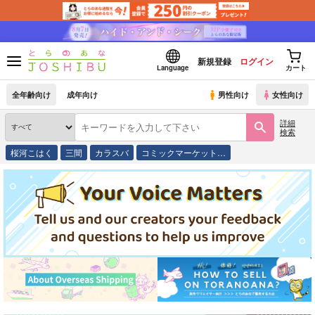
新規登録
ログイン
Language
カート
全年齢向け
成年向け
男性向け
女性向け
詳細
検索
桜河こはく
三間
カラスバ
コミックマーケット…