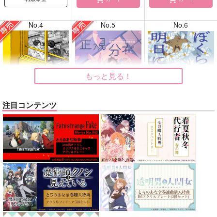
No.4
No.5
No.6
もっと見る！
注目コンテンツ
告白
正規分布の外側
ぼくらはシスタス、明
日には死ぬ花
ガヤ
九十九
kobashiri
1,415
630
円
円
専売
専売
（税込）
（税込）
1,760
円
（税込）
ひゃくえむ。
鬼滅の刃
メダリスト
小宮×トガシ
不死川実弥×不死川玄弥
夜鷹純×明浦路司
サンプル
サンプル
サンプル