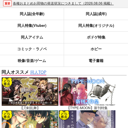
各種おまとめお荷物の発送状況につきまして（2026.08.06 掲載）
重要
【2026/5/7より】再販投票システム・アップデートのお知らせ（2026.05.07 掲載）
重要
同人誌(全年齢)
同人誌(成年)
【2026/4/1より】とらのあなプレミアム、新支払い方法＆新プラン導入のお知らせ（2026.03.09 掲載）
重要
同人特集(Vtuber)
同人特集(オリジナル)
おまとめサイクル「定期便(月2)」一般会員様の利用再開のお知らせ（2026.02.05 掲載）
重要
「とらのあな×駿河屋日本橋乙女同人誌館」通販店頭受取サービス開始のお知らせ（2026.01.05 更新｜2025.12.30 掲載）
重要
同人アイテム
ボドゲ特集
【2025/12/1より】「通販ポイント⇒とらコイン変換キャンペーン」終了のお知らせ（2025.11.21 掲載）
重要
個人情報保護方針の改定について（2025.09.19 更新｜2025.08.01 掲載）
重要
コミック・ラノベ
ホビー
ポイント付与・管理体制改定のお知らせ（2024.11.20 掲載）
重要
映像/音楽/ゲーム
電子書籍
全てのお知らせを見る
同人オススメ
同人TOP
【刀剣乱舞】
【TYPE-MOON】新刊特集