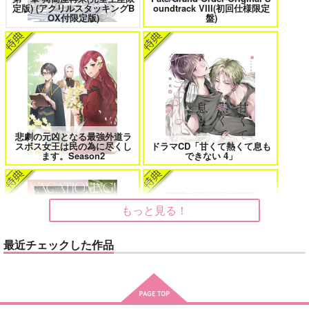
定版) (アクリルスタッキングB
oundtrack VIII(初回仕様限定
花金ラブアクシデント!
絶対ど～しても楽していきたいっ!
OX付限定版)
盤)
鬼上司・獄寺さんは暴かれたい。 6
恋してくれるな、マイバディ
悲劇の元凶となる最強外道ラ
スボス女王は民の為に尽くし
ドラマCD「甘くて熱くて息も
ます。Season2
できない 4」
みなと商事コインランドリー 7
光が死んだ夏 9
もっと見る！
最近チェックした作品
夜明けの唄 7
ふたりのけもの 2
MAMORU MIYANO ASIA LIV
うたの☆プリンスさまっ♪HE
E TOUR 2025-2026 ～VACATI
★VENSドラマCD「BLACK G
ONING!～/宮野真守
ARDEN-memento-」