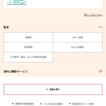
詳しくはこちら
オレはお前に推されたい!!
隠れ狼と流され子羊
配送
宅配便
ポスト投函
店頭受取
おまとめ配送
夫を味方にする方法 5
甘くて熱くて息もできない 4
11,000円（税込）以上で送料当社負担
便利な機能/サービス
北山くんと南谷くん －お付き合い1
ふたりよがりなメルティチャーム 1
年目－&西湖くんと東川くん 1
店舗を探す
WEBSITE利用規約
とらのあな会員規約
通信販売ポイント規約