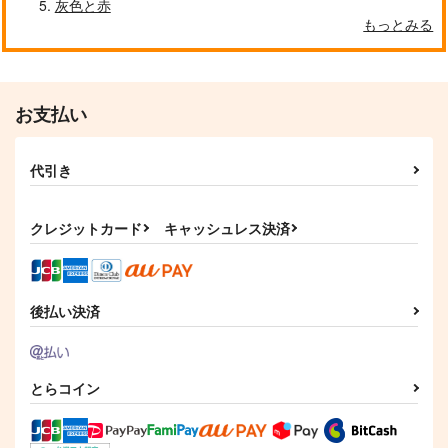
灰色と赤
もっとみる
クールぶり男子と激重男子 1
恋のふりして君を呼ぶ
お支払い
代引き
自分しか知らない彼氏の一面 1
明日もきみに会いに行く 2
クレジットカード
キャッシュレス決済
平野と鍵浦 7
せんせいの金曜日
後払い決済
とらコイン
そんなに言うなら抱いてやる
ファミレス行こ。 下