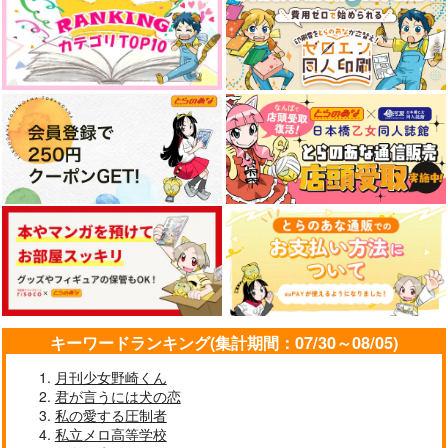
やらしく躾けて愛してあげる－Dom
最狂ヤンキーが僕だけに夢中な
／Subユニバース－２
件！？
アイドルマスター SideM
cloud nine(古川 慎盤)/古川慎
なんかもうあーあって感じ。2 特装
僕の愛しいよなさん
版
エンドロールは地獄まで 2
嘘つきなキスで今日もバイバイ
キーワードランキング(集計期間：07/30～08/05)
月刊少女野崎くん
君が言うには犬の恋
好きとおかえり
25時、赤坂で 6
私の愛する圧制者
私立メロ高等学校