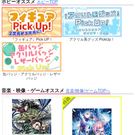
ホビーオススメ
ホビーTOP
再販希望
灯台守とかもめの子 3
ヤリチン☆ビッチ部 7
カート
カート
No.10
『フィギュア』Pick UP！
アクリル系グッズ PickUp！
俺の可愛い弟は 2
変態ストーカーに狙われてます 5
缶バッジ・アクリルバッジ・レザー
バッジ
バイトの宮川君は店長が好き 2
腐男子も歩けば恋に沼る
音楽・映像・ゲームオススメ
音楽/映像/ゲームTOPへ
花降る頃まであとすこ
し
Rainy dot.
629
出来損ないのラブソング Riff
兎太と烏堂
円
専売
（税込）
鬼滅の刃
冨岡義勇×胡蝶しのぶ