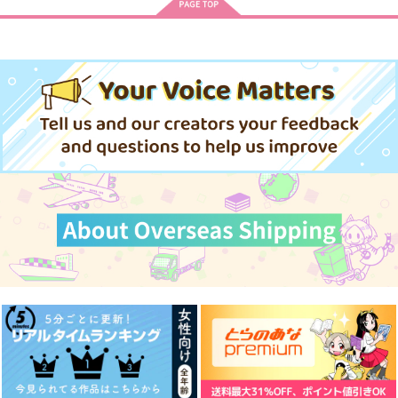
子セット)
ARDEN-memento-」
忠犬部下とツンデレ少尉 2
じょうずに我慢できるまで
体感予報 2
青と碧 2
悲劇の元凶となる最強外道ラ
LIMITLESS(初回限定盤)/蒼井
スボス女王は民の為に尽くし
翔太
ます。Season2
きみは最愛のステラ 上下巻
ミルクなきみとビターな彼 2
愛とかいろいろあるところ
あなたは俺の運命でしょ！！
黄泉のツガイ
春夏秋冬代行者 春の舞