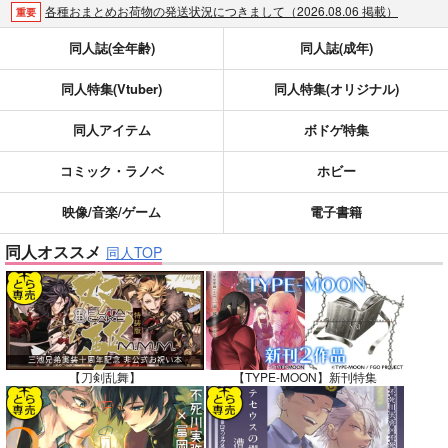
各種おまとめお荷物の発送状況につきまして（2026.08.06 掲載）
重要
【2026/5/7より】再販投票システム・アップデートのお知らせ（2026.05.07 掲載）
重要
同人誌(全年齢)
同人誌(成年)
【2026/4/1より】とらのあなプレミアム、新支払い方法＆新プラン導入のお知らせ（2026.03.09 掲載）
重要
同人特集(Vtuber)
同人特集(オリジナル)
おまとめサイクル「定期便(月2)」一般会員様の利用再開のお知らせ（2026.02.05 掲載）
重要
「とらのあな×駿河屋日本橋乙女同人誌館」通販店頭受取サービス開始のお知らせ（2026.01.05 更新｜2025.12.30 掲載）
重要
同人アイテム
ボドゲ特集
【2025/12/1より】「通販ポイント⇒とらコイン変換キャンペーン」終了のお知らせ（2025.11.21 掲載）
重要
個人情報保護方針の改定について（2025.09.19 更新｜2025.08.01 掲載）
重要
コミック・ラノベ
ホビー
ポイント付与・管理体制改定のお知らせ（2024.11.20 掲載）
重要
映像/音楽/ゲーム
電子書籍
全てのお知らせを見る
同人オススメ
同人TOP
【刀剣乱舞】
【TYPE-MOON】新刊特集