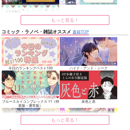
再販希望
カート
カート
もっと見る！
No.7
No.8
No.9
コミック・ラノベ・雑誌オススメ
書籍TOP
今日のランキングベスト100
ハイド・アンド・シーク
逆行フェルディナンド
はちたけとぼくたち
カラセイLOG
の憂鬱５
お豆腐本舗
Mikke
こんぺい党
707
499
円
ブルースカイコンプレックス 11（特
灰色と赤
専売
円
専売
（税込）
（税込）
787
装版・通常版）
円
専売
（税込）
落第忍者乱太郎
その他
本好きの下剋上
鉢屋三郎×竹谷八左ヱ門
カラスバ×セイカ
フェルディナンド×ローゼマイン
もっと見る！
サンプル
サンプル
サンプル