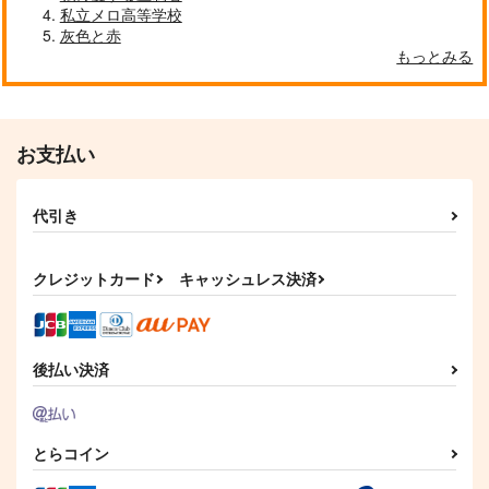
私立メロ高等学校
灰色と赤
もっとみる
クールぶり男子と激重男子 1
恋のふりして君を呼ぶ
お支払い
代引き
自分しか知らない彼氏の一面 1
明日もきみに会いに行く 2
クレジットカード
キャッシュレス決済
平野と鍵浦 7
せんせいの金曜日
後払い決済
とらコイン