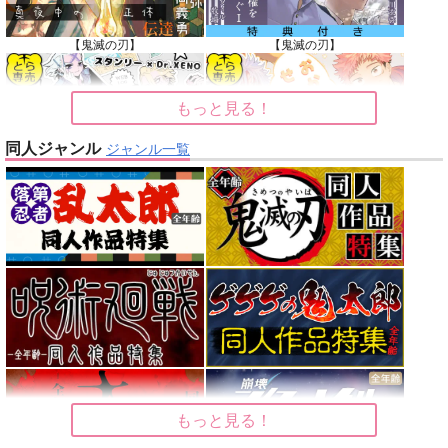
【鬼滅の刃】
【鬼滅の刃】
もっと見る！
同人ジャンル
ジャンル一覧
【Dr.STONE】
【呪術廻戦】
【オリジナル】
【東京卍リベンジャーズ】
【刀剣乱舞】
【僕のヒーローアカデミア】
もっと見る！