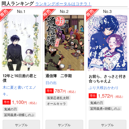
同人ランキング
ランキングポータルはコチラ！
No.1
No.2
No.3
【僕のヒーローアカデミア】
【鬼滅の刃】
【原神】
【ゲゲゲの鬼太郎】
12年と16日差の君と
通信簿 二学期
お前ら、さっさと付き
僕
合っちゃえよ
【鬼滅の刃】
【僕のヒーローアカデミア】
日の出
木に夏と書いてエノ
ぶり大根おかわり
787
円
専売
（税込）
キ。
1,572
円
専売
（税込）
落第忍者乱太郎
1,100
円
専売
鬼滅の刃
（税込）
オールキャラ
冨岡義勇×胡蝶しのぶ
鬼滅の刃
冨岡義勇×胡蝶しのぶ
サンプル
サンプル
サンプル