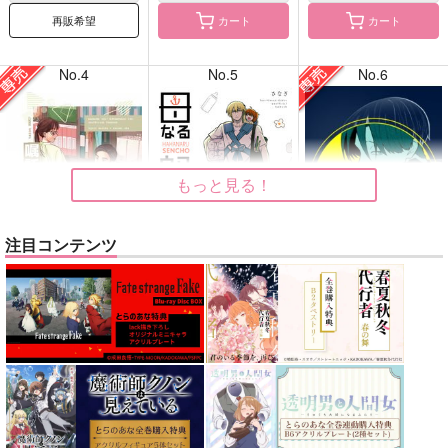
再販希望
カート
カート
No.4
No.5
No.6
もっと見る！
注目コンテンツ
嘱託の成田さん2
母なる船長
OUR
体温
なんちゃって語録
炎上生活
715
1,100
787
円
円
専売
円
専売
（税込）
（税込）
（税込）
カラオケ行こ!
Fate/Grand Order
銀河特急ミルキー☆サブウェイ
成田狂児×岡聡実
イアソン
藤丸立香
マックス×カート
サンプル
サンプル
サンプル