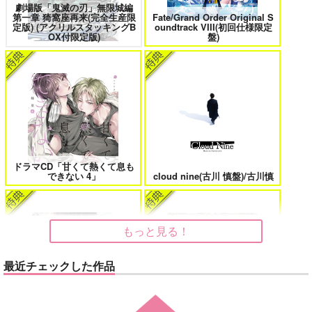
サンプル
劇場版「鬼滅の刃」無限城編
第一章 猗窩座再来(完全生産限
Fate/Grand Order Original S
定版) (アクリルスタッキングB
oundtrack VIII(初回仕様限定
カート
花金ラブアクシデント!
絶対ど～しても楽していきたいっ!
OX付限定版)
盤)
鬼上司・獄寺さんは暴かれたい。 6
恋してくれるな、マイバディ
ドラマCD「甘くて熱くて息も
できない 4」
cloud nine(古川 慎盤)/古川慎
みなと商事コインランドリー 7
光が死んだ夏 9
もっと見る！
最近チェックした作品
夜明けの唄 7
ふたりのけもの 2
「40までにしたい10のこと2」
うたの☆プリンスさまっ♪HE
ドラマCD特装盤 (マンガ小冊
★VENSドラマCD「BLACK G