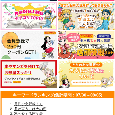
やらしく躾けて愛してあげる－Dom
最狂ヤンキーが僕だけに夢中な
／Subユニバース－２
件！？
MAMORU MIYANO ASIA LIV
E TOUR 2025-2026 ～VACATI
アイドルマスター SideM
ONING!～/宮野真守
なんかもうあーあって感じ。2 特装
僕の愛しいよなさん
版
エンドロールは地獄まで 2
嘘つきなキスで今日もバイバイ
キーワードランキング(集計期間：07/30～08/05)
月刊少女野崎くん
君が言うには犬の恋
好きとおかえり
25時、赤坂で 6
私の愛する圧制者