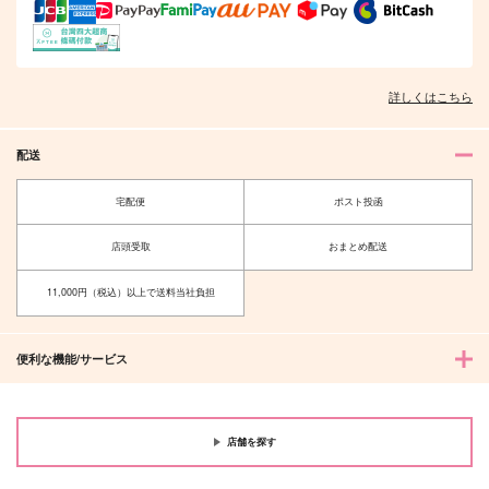
そんなに言うなら抱いてやる
ファミレス行こ。 下
詳しくはこちら
オレはお前に推されたい!!
隠れ狼と流され子羊
配送
宅配便
ポスト投函
店頭受取
おまとめ配送
夫を味方にする方法 5
甘くて熱くて息もできない 4
11,000円（税込）以上で送料当社負担
便利な機能/サービス
北山くんと南谷くん －お付き合い1
ふたりよがりなメルティチャーム 1
年目－&西湖くんと東川くん 1
店舗を探す