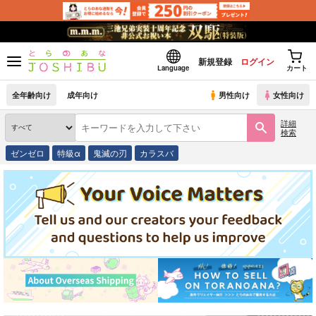
新規登録
ログイン
Language
カート
全年齢向け
成年向け
男性向け
女性向け
詳細
検索
ゼンゼロ
特級α
鬼滅の刃
カラスバ