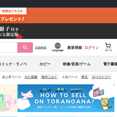
新規登録
ログイン
詳細
検索
Language
カート
コミック・ラノベ
ホビー
映像/音楽/ゲーム
電子書
急上昇ワード:
わた図書
桜河こはく
人気ワード:
夢主
タペストリー