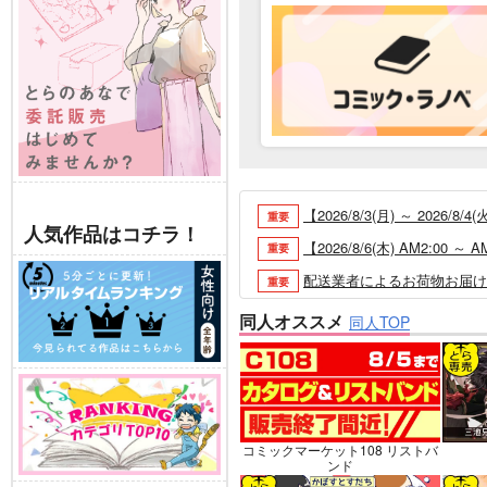
【2026/8/3(月) ～ 20
重要
人気作品はコチラ！
【2026/8/6(木) AM2:0
重要
配送業者によるお荷物お届け遅延
重要
各種おまとめお荷物の発送状況に
重要
同人オススメ
同人TOP
【2026/5/7より】再販投票
重要
【2026/4/1より】とらの
重要
おまとめサイクル「定期便(月2
重要
「とらのあな×駿河屋日本橋乙女
重要
コミックマーケット108 リストバ
ンド
【2025/12/1より】「通
重要