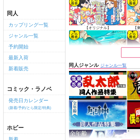
個人情報保護方針の改定について（2
重要
同人
ポイント付与・管理体制改定のお
重要
カップリング一覧
全てのお知らせを見る
【オリジナル】
【
ジャンル一覧
予約開始
最新入荷
【原神】
同人ジャンル
ジャンル一覧
新着販売
コミック・ラノベ
発売日カレンダー
(新着/予約/とら限定/特典)
ホビー
新着