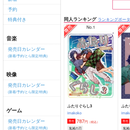
予約
同人ランキング
特典付き
ランキングポー
No.1
音楽
発売日カレンダー
(新着/予約/とら限定/特典)
映像
発売日カレンダー
(新着/予約/とら限定/特典)
ふたりぐらし3
ふた
ゲーム
imakoko
imak
787
発売日カレンダー
円
専売
専売
（税込）
(新着/予約/とら限定/特典)
鬼滅の刃
鬼滅