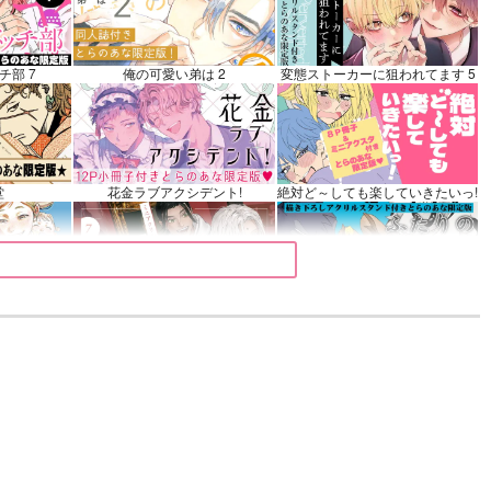
カート
チ部 7
俺の可愛い弟は 2
変態ストーカーに狙われてます 5
堂
花金ラブアクシデント!
絶対ど～しても楽していきたいっ!
 9
夜明けの唄 7
ふたりのけもの 2
きみは最愛のステラ 上下巻
ミルクなきみとビターな彼 2