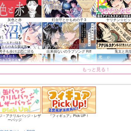
ュ・キリエライト
近藤勇
ス
ンプル
カート
サンプル
カート
サンプル
灰色と赤
灯台守とかもめの子 3
ヤリチン☆ビッ
男子も歩けば恋に沼る
出来損ないのラブソング Riff
兎太と烏
もっと見る！
てくれるな、マイバディ
みなと商事コインランドリー 7
光が死んだ夏
ジ・アクリルバッジ・レザ
『フィギュア』Pick UP！
ょうずに我慢できるまで
体感予報 2
青と碧 2
ーバッジ