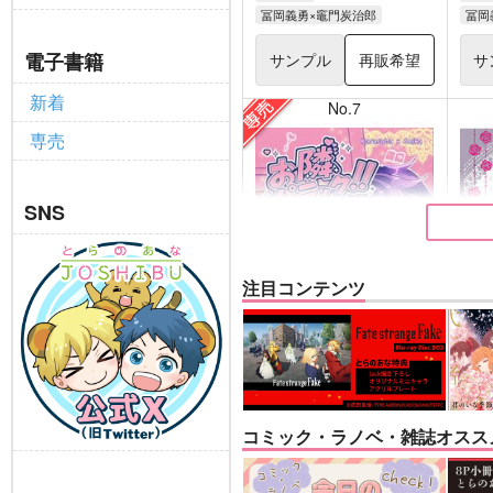
冨岡義勇×竈門炭治郎
冨岡
電子書籍
サンプル
再販希望
サ
新着
No.7
専売
SNS
注目コンテンツ
お隣パニック!!
悪縁
キャロル
ぽむ
コミック・ラノベ・雑誌オスス
1,100
770
円
専売
（税込）
その他
カラスバ×セイカ
Fate