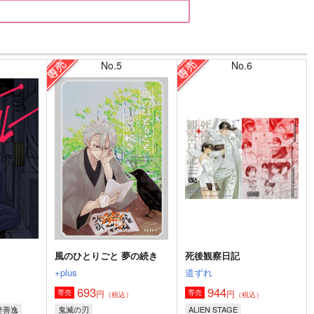
No.5
No.6
風のひとりごと 夢の続き
死後観察日記
+plus
道ずれ
693
944
円
円
専売
専売
）
（税込）
（税込）
妻善逸
鬼滅の刃
ALIEN STAGE