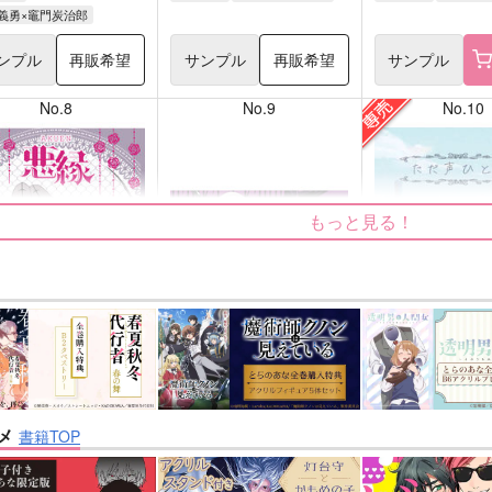
義勇×竈門炭治郎
ンプル
再販希望
サンプル
再販希望
サンプル
No.8
No.9
No.10
もっと見る！
nanka A kanji no title
ただ声ひとつ
屋
ハイパーソニックソウル
いぬばしり
メ
書籍TOP
2,200
1,430
円
円
円
専売
（税込）
（税込）
（税
/Grand Order
Fate/Grand Order
インドラ
呪術廻戦
夏油傑×