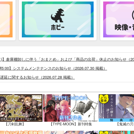
26/8/4(火)】倉庫棚卸しに伴う「おまとめ」および「商品の出荷」休止のお知らせ（2026
0 ～ AM5:00】システムメンテナンスのお知らせ（2026.07.30 掲載）
に関するお知らせ（2026.07.28 掲載）
つきまして（2026.07.30 掲載）
システム・アップデートのお知らせ（2026.05.07 掲載）
あなプレミアム、新支払い方法＆新プラン導入のお知らせ（2026.03.09 掲載）
)」一般会員様の利用再開のお知らせ（2026.02.05 掲載）
同人誌館」通販店頭受取サービス開始のお知らせ（2026.01.05 更新｜2025.
【刀剣乱舞】
【TYPE-MOON】新刊特集
【鬼滅の刃
販ポイント⇒とらコイン変換キャンペーン」終了のお知らせ（2025.11.21 掲載）