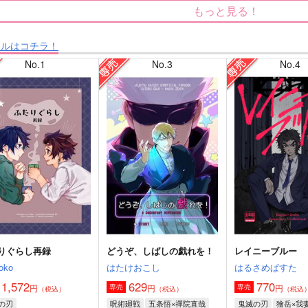
もっと見る！
タルはコチラ！
No.1
No.3
No.4
りぐらし再録
どうぞ、しばしの戯れを！
レイニーブルー
oko
はたけおこし
はるさめぱすた
1,572
629
770
円
円
円
専売
専売
（税込）
（税込）
（税込
の刃
呪術廻戦
五条悟×禪院直哉
鬼滅の刃
獪岳×我