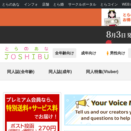
とらのあな
インフォ
店舗
とら婚
サークルポータル
とらコイン
WE
全年齢向け
成年向け
男性向け
同人誌(全年齢)
同人誌(成年)
同人特集(Vtuber)