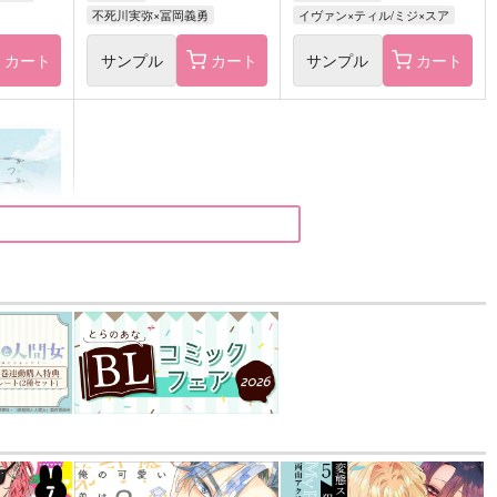
不死川実弥×冨岡義勇
イヴァン×ティル/ミジ×スア
カート
サンプル
カート
サンプル
カート
込）
五条悟