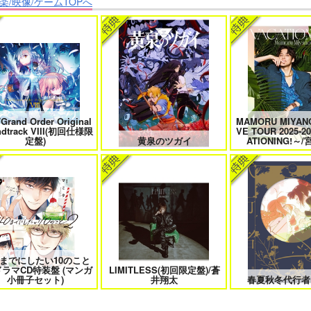
楽/映像/ゲームTOPへ
たは俺の運命でしょ！！
やらしく躾けて愛してあげる－
最狂ヤンキーが僕だ
Dom／Subユニバース－２
件！？
/Grand Order Original
MAMORU MIYANO
きなキスで今日もバイバイ
好きとおかえり
25時、赤坂で
ndtrack VIII(初回仕様限
VE TOUR 2025-2
定盤)
黄泉のツガイ
ATIONING!～
日もきみに会いに行く 2
平野と鍵浦 7
せんせいの金
0までにしたい10のこと
ドラマCD特装盤 (マンガ
LIMITLESS(初回限定盤)/蒼
隠れ狼と流され子羊
夫を味方にする方法 5
甘くて熱くて息もで
小冊子セット)
井翔太
春夏秋冬代行者