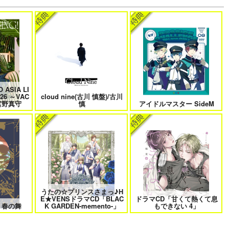
けに夢中な
なんかもうあーあって感じ。2 特
僕の愛しいよなさん
装版
 ASIA LI
 6
クールぶり男子と激重男子 1
恋のふりして君を呼ぶ
026 ～VAC
cloud nine(古川 慎盤)/古川
/宮野真守
慎
アイドルマスター SideM
曜日
そんなに言うなら抱いてやる
ファミレス行こ。 下
うたの☆プリンスさまっ♪H
E★VENSドラマCD「BLAC
ドラマCD「甘くて熱くて息
きない 4
北山くんと南谷くん －お付き合い
ふたりよがりなメルティチャーム
 春の舞
K GARDEN-memento-」
もできない 4」
1年目－&西湖くんと東川くん 1
1