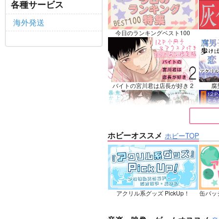
各種サービス
マシ
リリ
海外発送
サンプル
カート
サ
今日のランキングベスト100
バイトの宮川君は店長が好き 2
腐
ホビーオススメ
ホビーTOP
鬼上司・獄寺さんは暴かれたい。
恋し
6
アクリル系グッズ PickUp！
缶バッ
忠犬部下とツンデレ少尉 2
じ