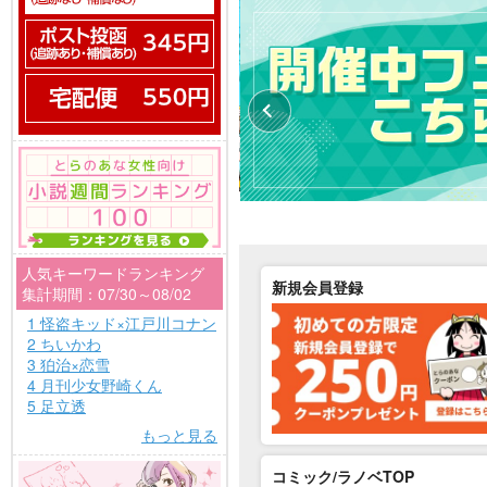
人気キーワードランキング
新規会員登録
集計期間：07/30～08/02
1 怪盗キッド×江戸川コナン
2 ちいかわ
3 狛治×恋雪
4 月刊少女野崎くん
5 足立透
もっと見る
コミック/ラノベTOP