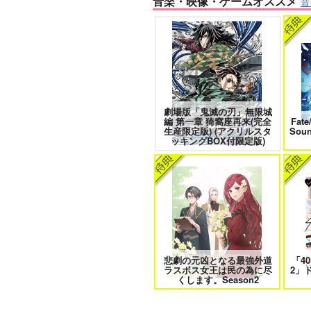
音楽・映像・ゲームオススメ
音
愛とかいろいろあるところ
あな
劇場版「鬼滅の刃」無限城
編 第一章 猗窩座再来(完全
Fate
エンドロールは地獄まで 2
嘘つ
生産限定版) (アクリルスタ
Sou
ッキングBOX付限定版)
自分しか知らない彼氏の一面 1
明
悲劇の元凶となる最強外道
「4
ラスボス女王は民の為に尽
2」
オレはお前に推されたい!!
くします。Season2