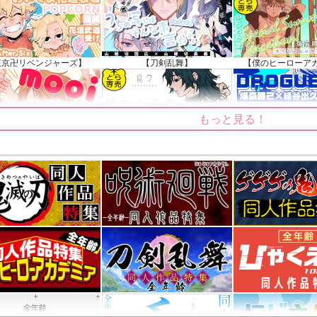
025.09.19 更新｜2025.08.01 掲載）
知らせ（2024.11.20 掲載）
東京卍リベンジャーズ】
【刀剣乱舞】
【僕のヒーローア
もっと見る！
【ゲゲゲの鬼太郎】
【鬼滅の刃】
【僕のヒーローア