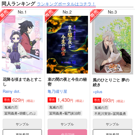
同人ランキング
ランキングポータルはコチラ！
No.1
No.2
No.3
【鬼滅の刃】
【原神】
【ゲゲゲの鬼太郎】
【鬼滅の刃】
花降る頃まであとすこ
束の間の夜と今生の秘
風のひとりごと 夢の
し
密
続き
【僕のヒーローアカデミア】
【呪術廻戦】
Rainy dot.
亀乃綴リ屋
+plus
629
1,430
693
円
円
専売
専売
円
専売
（税込）
（税込）
（税込）
鬼滅の刃
鬼滅の刃
鬼滅の刃
冨岡義勇×胡蝶しのぶ
冨岡義勇×竈門炭治郎
不死川実弥×冨岡義勇
サンプル
サンプル
サンプル
再販希望
作品詳細
再販希望