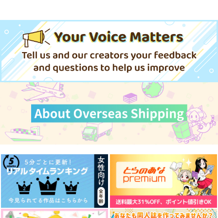
体感予報 2
青と碧 2
きみは最愛のステラ 上下巻
ミルクなきみとビターな彼 2
MAMORU MIYANO ASIA LIV
「40までにしたい10のこと2」
E TOUR 2025-2026 ～VACATI
ドラマCD特装盤 (マンガ小冊
ONING!～/宮野真守
子セット)
愛とかいろいろあるところ
あなたは俺の運命でしょ！！
うたの☆プリンスさまっ♪HE
悲劇の元凶となる最強外道ラ
やらしく躾けて愛してあげる－Dom
最狂ヤンキーが僕だけに夢中な
★VENSドラマCD「BLACK G
スボス女王は民の為に尽くし
／Subユニバース－２
件！？
ARDEN-memento-」
ます。Season2