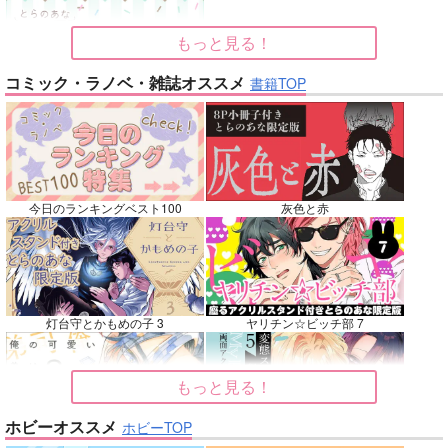
再販希望
再販希望
カート
もっと見る！
No.7
No.8
No.8
コミック・ラノベ・雑誌オススメ
書籍TOP
今日のランキングベスト100
灰色と赤
ベテルギウスの光
Vestige
双駆（特装版）
DISCO F
えづとふじ
バッキンガム
m.m.m.
灯台守とかもめの子 3
ヤリチン☆ビッチ部 7
660
3,144
7,857
円
円
専売
専売
円
専売
（税込）
（税込）
（税込）
吸血鬼すぐ死ぬ
崩壊：スターレイル
刀剣乱舞
大典太光世
もっと見る！
ロナルド×ドラルク
ファイノン
フリンズ
ソハヤノツルキ
サンプル
サンプル
サンプル
ホビーオススメ
ホビーTOP
俺の可愛い弟は 2
変態ストーカーに狙われてます 5