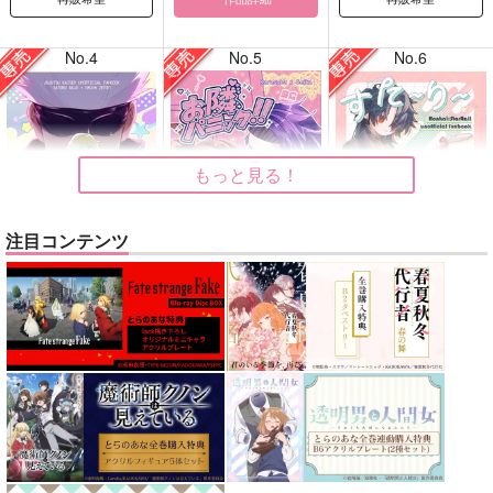
No.4
No.5
No.6
もっと見る！
注目コンテンツ
どうぞ、しばしの戯れ
お隣パニック!!
すたーりーきゃっとう
を！
ぉーく
キャロル
はたけおこし
妄想消しごむハンコ
1,100
円
専売
（税込）
629
440
円
専売
円
専売
（税込）
（税込）
その他
呪術廻戦
崩壊：スターレイル
カラスバ×セイカ
五条悟×禪院直哉
刃
景元
サンプル
サンプル
サンプル