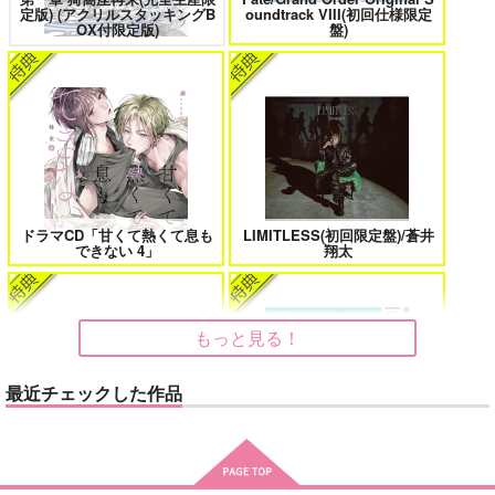
鬼上司・獄寺さんは暴かれたい。 6
恋してくれるな、マイバディ
定版) (アクリルスタッキングB
oundtrack VIII(初回仕様限定
カート
OX付限定版)
盤)
みなと商事コインランドリー 7
光が死んだ夏 9
ドラマCD「甘くて熱くて息も
LIMITLESS(初回限定盤)/蒼井
できない 4」
翔太
夜明けの唄 7
ふたりのけもの 2
もっと見る！
忠犬部下とツンデレ少尉 2
じょうずに我慢できるまで
最近チェックした作品
cloud nine(古川 慎盤)/古川慎
アイドルマスター SideM