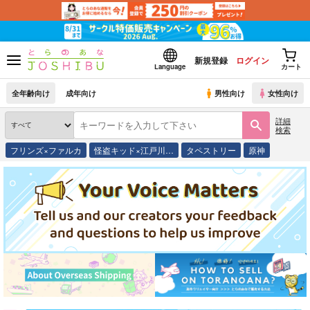
新規登録
ログイン
Language
カート
全年齢向け
成年向け
男性向け
女性向け
詳細
検索
フリンズ×ファルカ
怪盗キッド×江戸川…
タペストリー
原神