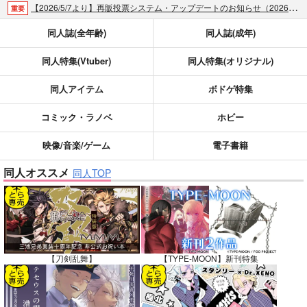
【2026/5/7より】再販投票システム・アップデートのお知らせ（2026.05.07 掲載）
重要
【2026/4/1より】とらのあなプレミアム、新支払い方法＆新プラン導入のお知らせ（2026.03.09 掲載）
重要
同人誌(全年齢)
同人誌(成年)
おまとめサイクル「定期便(月2)」一般会員様の利用再開のお知らせ（2026.02.05 掲載）
重要
同人特集(Vtuber)
同人特集(オリジナル)
「とらのあな×駿河屋日本橋乙女同人誌館」通販店頭受取サービス開始のお知らせ（2026.01.05 更新｜2025.12.30 掲載）
重要
【2025/12/1より】「通販ポイント⇒とらコイン変換キャンペーン」終了のお知らせ（2025.11.21 掲載）
重要
同人アイテム
ボドゲ特集
個人情報保護方針の改定について（2025.09.19 更新｜2025.08.01 掲載）
重要
ポイント付与・管理体制改定のお知らせ（2024.11.20 掲載）
重要
コミック・ラノベ
ホビー
全てのお知らせを見る
映像/音楽/ゲーム
電子書籍
同人オススメ
同人TOP
【刀剣乱舞】
【TYPE-MOON】新刊特集