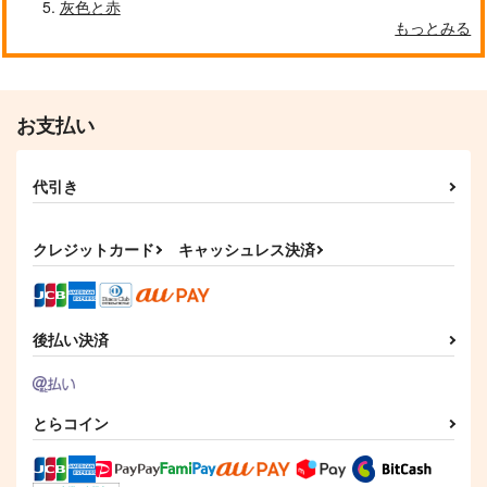
灰色と赤
もっとみる
自分しか知らない彼氏の一面 1
明日もきみに会いに行く 2
お支払い
代引き
平野と鍵浦 7
せんせいの金曜日
クレジットカード
キャッシュレス決済
そんなに言うなら抱いてやる
ファミレス行こ。 下
後払い決済
とらコイン
オレはお前に推されたい!!
隠れ狼と流され子羊