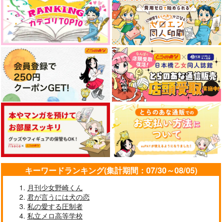
なんかもうあーあって感じ。2 特装
僕の愛しいよなさん
版
春夏秋冬代行者 春の舞
黄泉のツガイ
エンドロールは地獄まで 2
嘘つきなキスで今日もバイバイ
好きとおかえり
25時、赤坂で 6
キーワードランキング(集計期間：07/30～08/05)
月刊少女野崎くん
君が言うには犬の恋
クールぶり男子と激重男子 1
恋のふりして君を呼ぶ
私の愛する圧制者
私立メロ高等学校