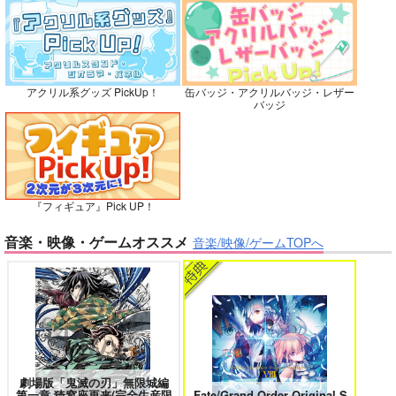
再販希望
カート
カート
No.10
アクリル系グッズ PickUp！
缶バッジ・アクリルバッジ・レザー
バイトの宮川君は店長が好き 2
腐男子も歩けば恋に沼る
バッジ
出来損ないのラブソング Riff
兎太と烏堂
『フィギュア』Pick UP！
音楽・映像・ゲームオススメ
音楽/映像/ゲームTOPへ
正面切ってかかってこ
い！
シャリ平原
花金ラブアクシデント!
絶対ど～しても楽していきたいっ!
787
円
専売
（税込）
落第忍者乱太郎
鉢屋三郎×尾浜勘右衛門
劇場版「鬼滅の刃」無限城編
サンプル
第一章 猗窩座再来(完全生産限
Fate/Grand Order Original S