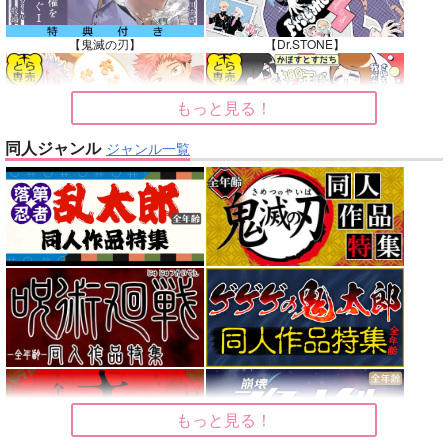
【鬼滅の刃】
【Dr.STONE】
もっと見る！
同人ジャンル
ジャンル一覧
【呪術廻戦】
【オリジナル】
【東京卍リベンジャーズ】
【刀剣乱舞】
【僕のヒーローアカデミア】
【僕のヒーローアカデミア】
もっと見る！