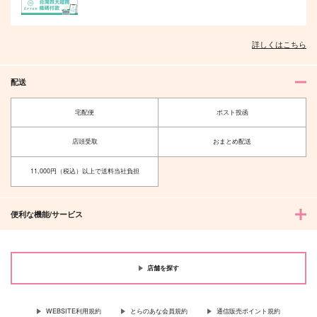
詳しくはこちら
夫を味方にする方法 5
甘くて熱くて息もできない 4
配送
宅配便
ポスト投函
北山くんと南谷くん －お付き合い1
ふたりよがりなメルティチャーム 1
店頭受取
おまとめ配送
年目－&西湖くんと東川くん 1
11,000円（税込）以上で送料当社負担
便利な機能/サービス
佐々木と宮野 11
理想的恋愛の条件 4 特装版
店舗を探す
最終電車 second time
推しカプの攻に攻められる俺の話
WEBSITE利用規約
とらのあな会員規約
通信販売ポイント規約