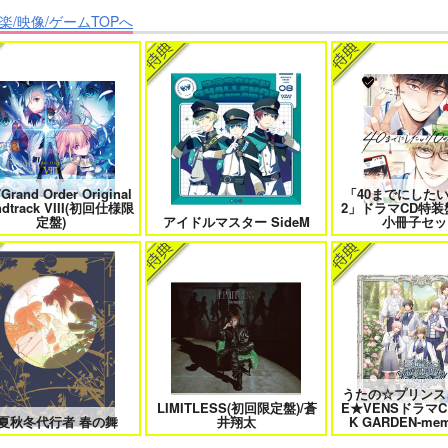
楽/映像/ゲームTOPへ
クなきみとビターな彼 2
愛とかいろいろあるところ
あなたは俺の運命
僕の愛しいよなさん
エンドロールは地獄まで 2
嘘つきなキスで今日
/Grand Order Original
「40までにしたい
ndtrack VIII(初回仕様限
2」ドラマCD特装
定盤)
アイドルマスター SideM
小冊子セッ
恋のふりして君を呼ぶ
自分しか知らない彼氏の一面 1
明日もきみに会い
うたの☆プリンス
LIMITLESS(初回限定盤)/蒼
E★VENSドラマC
ファミレス行こ。 下
オレはお前に推されたい!!
隠れ狼と流さ
夏秋冬代行者 春の舞
井翔太
K GARDEN-mem