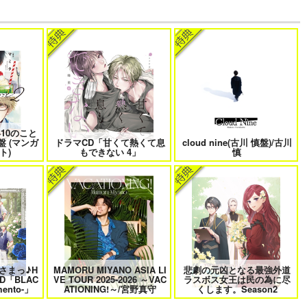
でしょ！！
やらしく躾けて愛してあげる－
最狂ヤンキーが僕だけに夢中な
Dom／Subユニバース－２
件！？
もバイバイ
好きとおかえり
25時、赤坂で 6
10のこと
盤 (マンガ
ドラマCD「甘くて熱くて息
cloud nine(古川 慎盤)/古川
ト)
もできない 4」
慎
に行く 2
平野と鍵浦 7
せんせいの金曜日
さまっ♪H
MAMORU MIYANO ASIA LI
悲劇の元凶となる最強外道
D「BLAC
VE TOUR 2025-2026 ～VAC
ラスボス女王は民の為に尽
れ子羊
夫を味方にする方法 5
甘くて熱くて息もできない 4
ento-」
ATIONING!～/宮野真守
くします。Season2