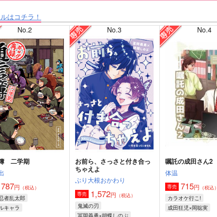
タルはコチラ！
No.2
No.3
No.4
簿 二学期
お前ら、さっさと付き合っ
嘱託の成田さん2
ちゃえよ
出
体温
ぶり大根おかわり
787
715
円
円
専売
（税込）
（税込
1,572
円
専売
（税込）
忍者乱太郎
カラオケ行こ!
鬼滅の刃
ルキャラ
成田狂児×岡聡実
冨岡義勇×胡蝶しのぶ