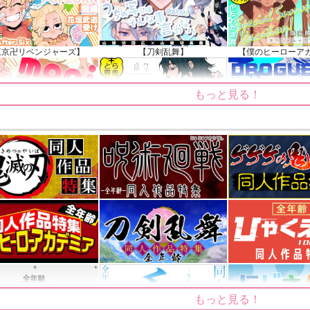
知らせ（2024.11.20 掲載）
東京卍リベンジャーズ】
【刀剣乱舞】
【僕のヒーローア
もっと見る！
【ゲゲゲの鬼太郎】
【鬼滅の刃】
【僕のヒーローア
もっと見る！