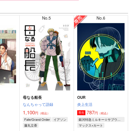
No.5
No.6
母なる船長
OUR
なんちゃって語録
炎上生活
1,100
787
円
円
専売
）
（税込）
（税込）
Fate/Grand Order
イアソン
銀河特急ミルキー☆サブウェイ
藤丸立香
マックス×カート