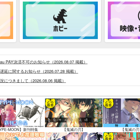
PAY決済不可のお知らせ（2026.08.07 掲載）
に関するお知らせ（2026.07.28 掲載）
つきまして（2026.08.06 掲載）
システム・アップデートのお知らせ（2026.05.07 掲載）
あなプレミアム、新支払い方法＆新プラン導入のお知らせ（2026.03.09 掲載）
)」一般会員様の利用再開のお知らせ（2026.02.05 掲載）
同人誌館」通販店頭受取サービス開始のお知らせ（2026.01.05 更新｜2025.
販ポイント⇒とらコイン変換キャンペーン」終了のお知らせ（2025.11.21 掲載）
YPE-MOON】新刊特集
【鬼滅の刃】
【鬼滅の刃
025.09.19 更新｜2025.08.01 掲載）