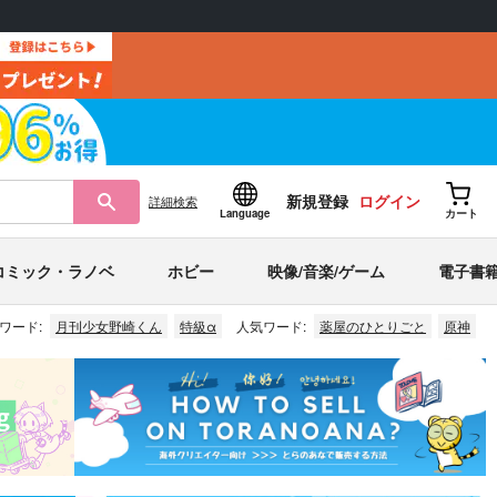
新規登録
ログイン
詳細
検索
Language
カート
コミック・ラノベ
ホビー
映像/音楽/ゲーム
電子書
ワード:
月刊少女野崎くん
特級α
人気ワード:
薬屋のひとりごと
原神