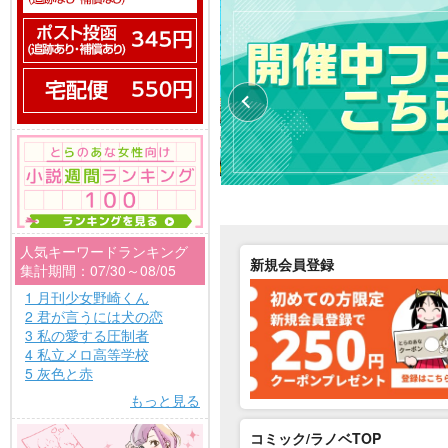
人気キーワードランキング
新規会員登録
集計期間：07/30～08/05
1 月刊少女野崎くん
2 君が言うには犬の恋
3 私の愛する圧制者
4 私立メロ高等学校
5 灰色と赤
もっと見る
コミック/ラノベTOP