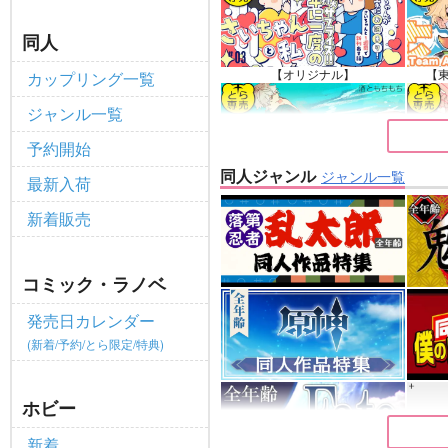
ポイント付与・管理体制改定のお
重要
同人
全てのお知らせを見る
【オリジナル】
【
カップリング一覧
ジャンル一覧
予約開始
同人ジャンル
ジャンル一覧
最新入荷
【原神】
新着販売
コミック・ラノベ
発売日カレンダー
(新着/予約/とら限定/特典)
ホビー
新着