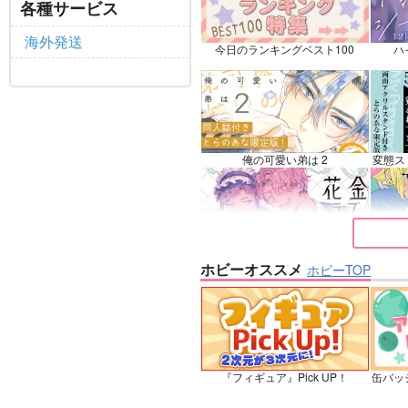
鉢屋
各種サービス
フェルディナンド×ローゼマイン
海外発送
今日のランキングベスト100
ハ
サンプル
カート
サ
俺の可愛い弟は 2
変態ス
花金ラブアクシデント!
絶対ど
ホビーオススメ
ホビーTOP
夜明けの唄 7
『フィギュア』Pick UP！
缶バッ