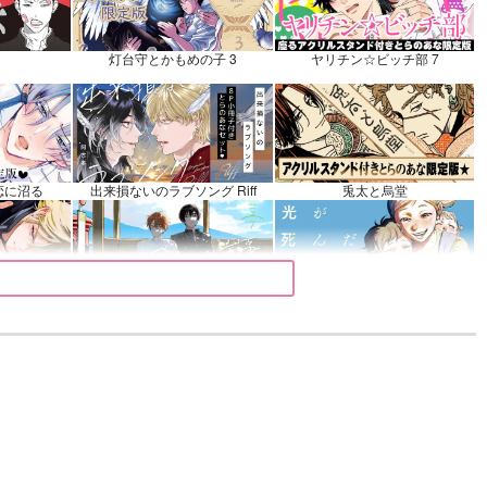
ぶ
灯台守とかもめの子 3
ヤリチン☆ビッチ部 7
カート
恋に沼る
出来損ないのラブソング Riff
兎太と烏堂
マイバディ
みなと商事コインランドリー 7
光が死んだ夏 9
きるまで
体感予報 2
青と碧 2