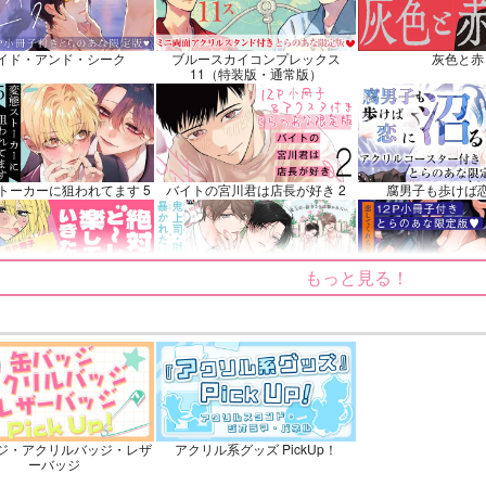
三郎×竹谷八左ヱ門
冨岡義勇×胡蝶しの
イド・アンド・シーク
ブルースカイコンプレックス
灰色と赤
ンプル
カート
サンプル
再販希望
サンプル
11（特装版・通常版）
トーカーに狙われてます 5
バイトの宮川君は店長が好き 2
腐男子も歩けば
もっと見る！
～しても楽していきたいっ!
鬼上司・獄寺さんは暴かれたい。
恋してくれるな、
6
ふたりのけもの 2
忠犬部下とツンデレ少尉 2
じょうずに我慢で
ジ・アクリルバッジ・レザ
アクリル系グッズ PickUp！
ーバッジ