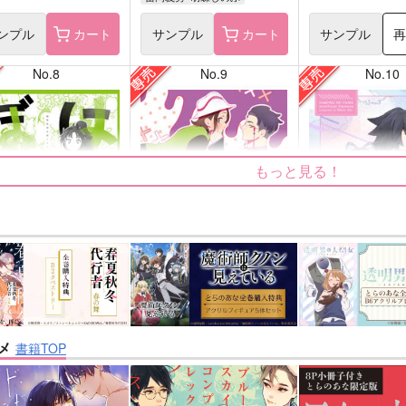
ンプル
カート
サンプル
カート
サンプル
No.8
No.9
No.10
もっと見る！
たけとぼくたち
カラセイLOG
花降る頃まであと
腐本舗
Mikke
Rainy dot.
メ
書籍TOP
707
499
629
円
円
円
専売
専売
（税込）
（税込）
（税込
忍者乱太郎
その他
カラスバ×セイカ
鬼滅の刃