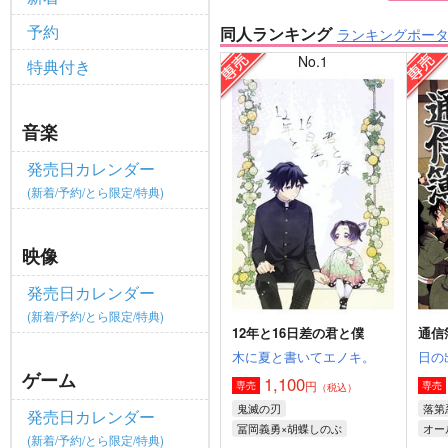
予約
同人ランキング
ランキングポー
No.1
特典付き
音楽
発売日カレンダー
(新着/予約/とら限定/特典)
映像
発売日カレンダー
(新着/予約/とら限定/特典)
12年と16日差の君と僕
通信
木に夏と書いてエノキ。
日の
ゲーム
1,100
円
専売
専売
（税込）
鬼滅の刃
落第
発売日カレンダー
冨岡義勇×胡蝶しのぶ
オー
(新着/予約/とら限定/特典)