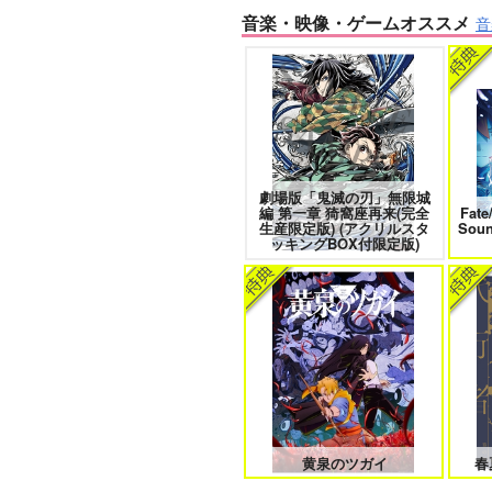
音楽・映像・ゲームオススメ
音
きみは最愛のステラ 上下巻
ミル
劇場版「鬼滅の刃」無限城
なんかもうあーあって感じ。2 特
編 第一章 猗窩座再来(完全
Fate
装版
生産限定版) (アクリルスタ
Sou
ッキングBOX付限定版)
クールぶり男子と激重男子 1
そんなに言うなら抱いてやる
黄泉のツガイ
春