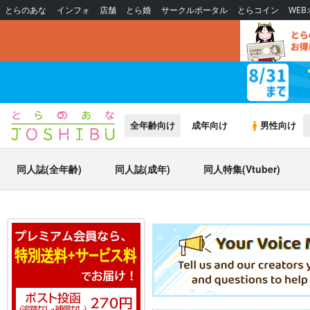
とらのあな
インフォ
店舗
とら婚
サークルポータル
とらコイン
WE
全年齢向け
成年向け
男性向け
同人誌(全年齢)
同人誌(成年)
同人特集(Vtuber)