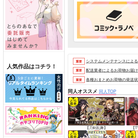
システムメンテナンスによるau 
重要
人気作品はコチラ！
配送業者によるお荷物お届け遅延
重要
各種おまとめお荷物の発送状況に
重要
【2026/5/7より】再販投票
重要
同人オススメ
同人TOP
【2026/4/1より】とらの
重要
おまとめサイクル「定期便(月2
重要
「とらのあな×駿河屋日本橋乙女
重要
【2025/12/1より】「通
重要
【刀剣乱舞】
【T
個人情報保護方針の改定について（2
重要