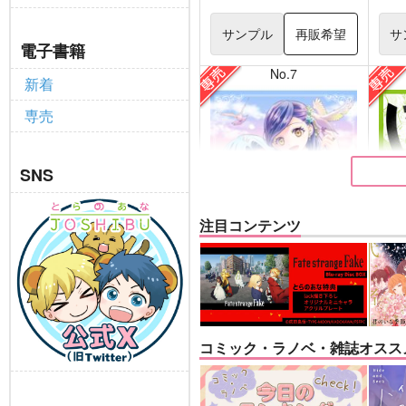
サンプル
再販希望
サ
電子書籍
No.7
新着
専売
SNS
注目コンテンツ
逆行フェルディナンドの憂
はち
鬱５
お豆
コミック・ラノベ・雑誌オスス
こんぺい党
専売
787
円
専売
（税込）
落第
本好きの下剋上