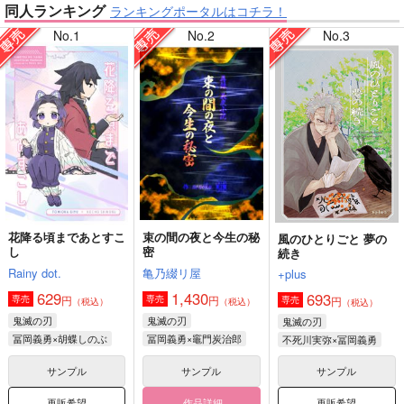
同人ランキング
ランキングポータルはコチラ！
No.1
No.2
No.3
【鬼滅の刃】
【原神】
【ゲゲゲの鬼太郎】
【鬼滅の刃】
花降る頃まであとすこ
束の間の夜と今生の秘
風のひとりごと 夢の
し
密
続き
【僕のヒーローアカデミア】
【呪術廻戦】
Rainy dot.
亀乃綴リ屋
+plus
629
1,430
693
円
円
専売
専売
円
専売
（税込）
（税込）
（税込）
鬼滅の刃
鬼滅の刃
鬼滅の刃
冨岡義勇×胡蝶しのぶ
冨岡義勇×竈門炭治郎
不死川実弥×冨岡義勇
サンプル
サンプル
サンプル
再販希望
作品詳細
再販希望