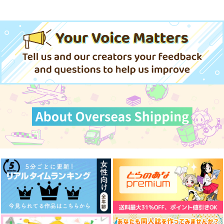
体感予報 2
青と碧 2
きみは最愛のステラ 上下巻
ミルクなきみとビターな彼 2
MAMORU MIYANO ASIA LIV
E TOUR 2025-2026 ～VACATI
ONING!～/宮野真守
春夏秋冬代行者 春の舞
愛とかいろいろあるところ
あなたは俺の運命でしょ！！
やらしく躾けて愛してあげる－Dom
最狂ヤンキーが僕だけに夢中な
ドラマCD「甘くて熱くて息も
／Subユニバース－２
件！？
cloud nine(古川 慎盤)/古川慎
できない 4」