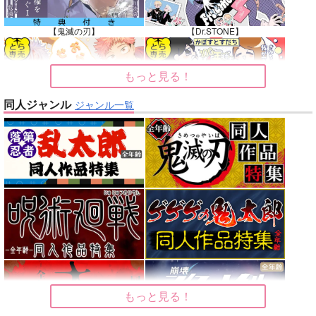
【鬼滅の刃】
【Dr.STONE】
もっと見る！
同人ジャンル
ジャンル一覧
【呪術廻戦】
【オリジナル】
【東京卍リベンジャーズ】
【刀剣乱舞】
【僕のヒーローアカデミア】
【僕のヒーローアカデミア】
もっと見る！