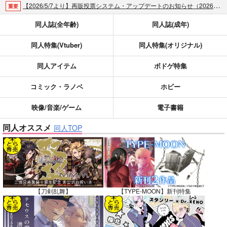
【2026/5/7より】再販投票システム・アップデートのお知らせ（2026.05.07 掲載）
重要
【2026/4/1より】とらのあなプレミアム、新支払い方法＆新プラン導入のお知らせ（2026.03.09 掲載）
重要
同人誌(全年齢)
同人誌(成年)
おまとめサイクル「定期便(月2)」一般会員様の利用再開のお知らせ（2026.02.05 掲載）
重要
同人特集(Vtuber)
同人特集(オリジナル)
「とらのあな×駿河屋日本橋乙女同人誌館」通販店頭受取サービス開始のお知らせ（2026.01.05 更新｜2025.12.30 掲載）
重要
【2025/12/1より】「通販ポイント⇒とらコイン変換キャンペーン」終了のお知らせ（2025.11.21 掲載）
重要
同人アイテム
ボドゲ特集
個人情報保護方針の改定について（2025.09.19 更新｜2025.08.01 掲載）
重要
ポイント付与・管理体制改定のお知らせ（2024.11.20 掲載）
重要
コミック・ラノベ
ホビー
全てのお知らせを見る
映像/音楽/ゲーム
電子書籍
同人オススメ
同人TOP
【刀剣乱舞】
【TYPE-MOON】新刊特集