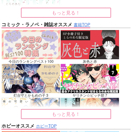
再販希望
再販希望
カート
もっと見る！
No.7
No.8
No.8
コミック・ラノベ・雑誌オススメ
書籍TOP
今日のランキングベスト100
灰色と赤
ベテルギウスの光
Vestige
双駆（特装版）
DISCO F
えづとふじ
バッキンガム
m.m.m.
灯台守とかもめの子 3
ヤリチン☆ビッチ部 7
660
3,144
7,857
円
円
専売
専売
円
専売
（税込）
（税込）
（税込）
吸血鬼すぐ死ぬ
崩壊：スターレイル
刀剣乱舞
大典太光世
もっと見る！
ロナルド×ドラルク
ファイノン
フリンズ
ソハヤノツルキ
サンプル
サンプル
サンプル
ホビーオススメ
ホビーTOP
俺の可愛い弟は 2
変態ストーカーに狙われてます 5