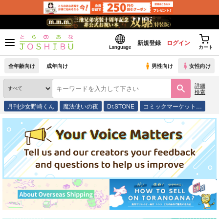
新規登録
ログイン
Language
カート
全年齢向け
成年向け
男性向け
女性向け
詳細
検索
月刊少女野崎くん
魔法使いの夜
Dr.STONE
コミックマーケット…