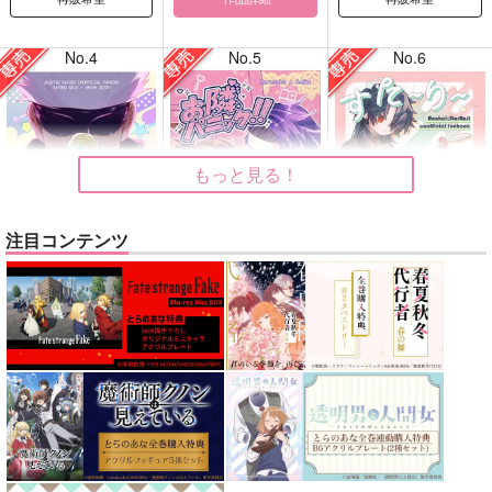
No.4
No.5
No.6
もっと見る！
注目コンテンツ
どうぞ、しばしの戯れ
お隣パニック!!
すたーりーきゃっとう
を！
ぉーく
キャロル
はたけおこし
妄想消しごむハンコ
1,100
円
専売
（税込）
629
440
円
専売
円
専売
（税込）
（税込）
その他
呪術廻戦
崩壊：スターレイル
カラスバ×セイカ
五条悟×禪院直哉
刃
景元
サンプル
サンプル
サンプル