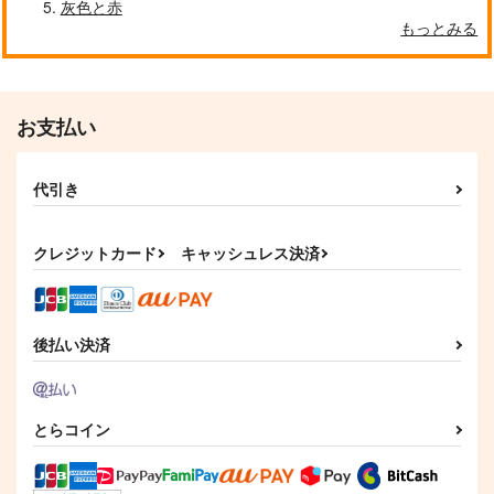
灰色と赤
もっとみる
自分しか知らない彼氏の一面 1
明日もきみに会いに行く 2
お支払い
代引き
平野と鍵浦 7
せんせいの金曜日
クレジットカード
キャッシュレス決済
そんなに言うなら抱いてやる
ファミレス行こ。 下
後払い決済
とらコイン
オレはお前に推されたい!!
隠れ狼と流され子羊