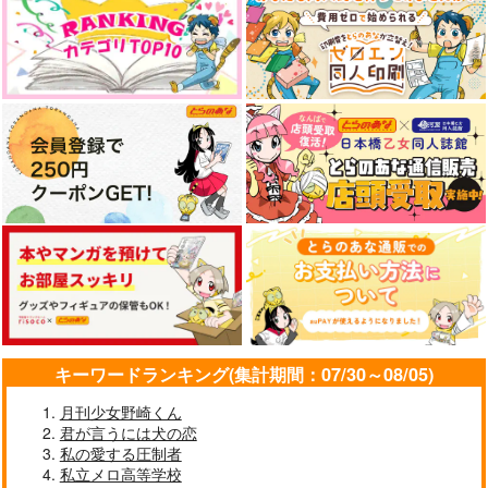
なんかもうあーあって感じ。2 特装
僕の愛しいよなさん
版
悲劇の元凶となる最強外道ラ
スボス女王は民の為に尽くし
アイドルマスター SideM
ます。Season2
エンドロールは地獄まで 2
嘘つきなキスで今日もバイバイ
好きとおかえり
25時、赤坂で 6
キーワードランキング(集計期間：07/30～08/05)
月刊少女野崎くん
君が言うには犬の恋
クールぶり男子と激重男子 1
恋のふりして君を呼ぶ
私の愛する圧制者
私立メロ高等学校