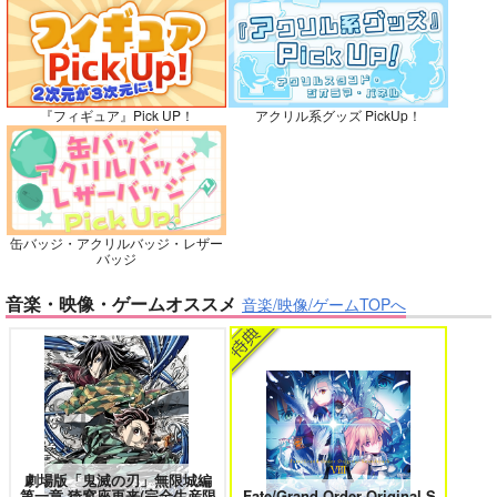
再販希望
カート
カート
No.10
『フィギュア』Pick UP！
アクリル系グッズ PickUp！
バイトの宮川君は店長が好き 2
腐男子も歩けば恋に沼る
缶バッジ・アクリルバッジ・レザー
出来損ないのラブソング Riff
兎太と烏堂
バッジ
音楽・映像・ゲームオススメ
音楽/映像/ゲームTOPへ
正面切ってかかってこ
い！
シャリ平原
花金ラブアクシデント!
絶対ど～しても楽していきたいっ!
787
円
専売
（税込）
落第忍者乱太郎
鉢屋三郎×尾浜勘右衛門
劇場版「鬼滅の刃」無限城編
サンプル
第一章 猗窩座再来(完全生産限
Fate/Grand Order Original S