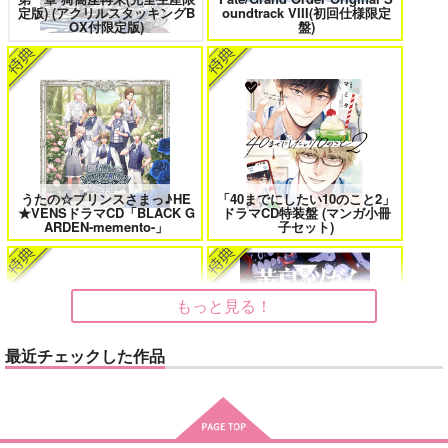
鬼上司・獄寺さんは暴かれたい。 6
恋してくれるな、マイバディ
定版) (アクリルスタッキングB
oundtrack VIII(初回仕様限定
カート
OX付限定版)
盤)
みなと商事コインランドリー 7
光が死んだ夏 9
うたの☆プリンスさまっ♪HE
「40までにしたい10のこと2」
★VENSドラマCD「BLACK G
ドラマCD特装盤 (マンガ小冊
ARDEN-memento-」
子セット)
夜明けの唄 7
ふたりのけもの 2
もっと見る！
忠犬部下とツンデレ少尉 2
じょうずに我慢できるまで
最近チェックした作品
LIMITLESS(初回限定盤)/蒼井
翔太
黄泉のツガイ