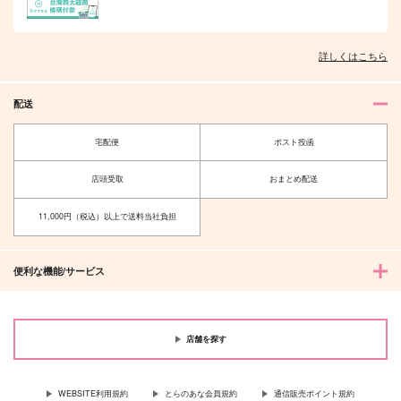
詳しくはこちら
夫を味方にする方法 5
甘くて熱くて息もできない 4
配送
宅配便
ポスト投函
北山くんと南谷くん －お付き合い1
ふたりよがりなメルティチャーム 1
店頭受取
おまとめ配送
年目－&西湖くんと東川くん 1
11,000円（税込）以上で送料当社負担
便利な機能/サービス
佐々木と宮野 11
理想的恋愛の条件 4 特装版
店舗を探す
最終電車 second time
推しカプの攻に攻められる俺の話
WEBSITE利用規約
とらのあな会員規約
通信販売ポイント規約