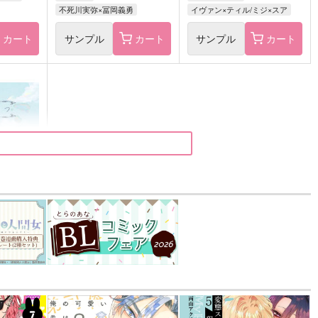
不死川実弥×冨岡義勇
イヴァン×ティル/ミジ×スア
カート
サンプル
カート
サンプル
カート
込）
五条悟