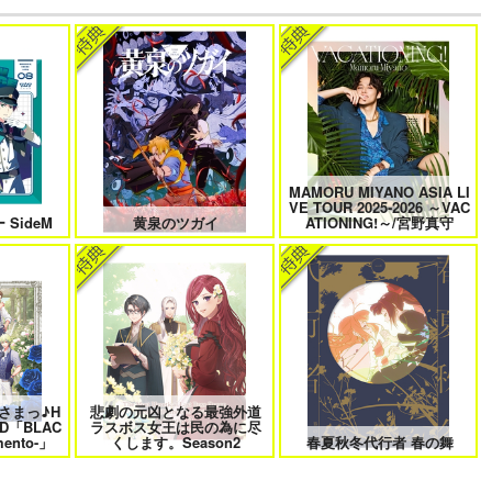
けに夢中な
なんかもうあーあって感じ。2 特
僕の愛しいよなさん
装版
MAMORU MIYANO ASIA LI
 6
クールぶり男子と激重男子 1
恋のふりして君を呼ぶ
VE TOUR 2025-2026 ～VAC
SideM
黄泉のツガイ
ATIONING!～/宮野真守
曜日
そんなに言うなら抱いてやる
ファミレス行こ。 下
さまっ♪H
悲劇の元凶となる最強外道
D「BLAC
ラスボス女王は民の為に尽
きない 4
北山くんと南谷くん －お付き合い
ふたりよがりなメルティチャーム
ento-」
くします。Season2
春夏秋冬代行者 春の舞
1年目－&西湖くんと東川くん 1
1