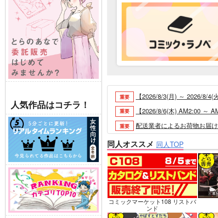
【2026/8/3(月) ～ 20
重要
人気作品はコチラ！
【2026/8/6(木) AM2:0
重要
配送業者によるお荷物お届け遅延
重要
各種おまとめお荷物の発送状況に
重要
同人オススメ
同人TOP
【2026/5/7より】再販投票
重要
【2026/4/1より】とらの
重要
おまとめサイクル「定期便(月2
重要
「とらのあな×駿河屋日本橋乙女
重要
コミックマーケット108 リストバ
ンド
【2025/12/1より】「通
重要