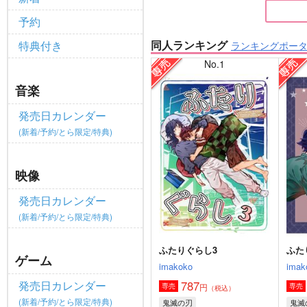
予約
同人ランキング
特典付き
ランキングポー
No.1
音楽
発売日カレンダー
(新着/予約/とら限定/特典)
映像
発売日カレンダー
(新着/予約/とら限定/特典)
ふたりぐらし3
ふた
ゲーム
imakoko
imak
787
発売日カレンダー
円
専売
専売
（税込）
(新着/予約/とら限定/特典)
鬼滅の刃
鬼滅