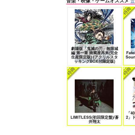
音楽・映像・ゲームオススメ
音
愛とかいろいろあるところ
あな
劇場版「鬼滅の刃」無限城
編 第一章 猗窩座再来(完全
Fate
エンドロールは地獄まで 2
嘘つ
生産限定版) (アクリルスタ
Sou
ッキングBOX付限定版)
自分しか知らない彼氏の一面 1
明
「4
LIMITLESS(初回限定盤)/蒼
2」
オレはお前に推されたい!!
井翔太