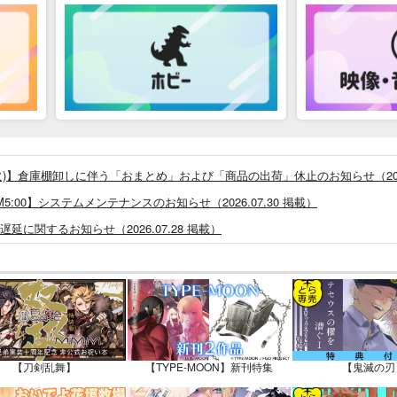
26/8/4(火)】倉庫棚卸しに伴う「おまとめ」および「商品の出荷」休止のお知らせ（2026
0 ～ AM5:00】システムメンテナンスのお知らせ（2026.07.30 掲載）
に関するお知らせ（2026.07.28 掲載）
つきまして（2026.07.30 掲載）
システム・アップデートのお知らせ（2026.05.07 掲載）
あなプレミアム、新支払い方法＆新プラン導入のお知らせ（2026.03.09 掲載）
)」一般会員様の利用再開のお知らせ（2026.02.05 掲載）
同人誌館」通販店頭受取サービス開始のお知らせ（2026.01.05 更新｜2025.
【刀剣乱舞】
【TYPE-MOON】新刊特集
【鬼滅の刃
販ポイント⇒とらコイン変換キャンペーン」終了のお知らせ（2025.11.21 掲載）