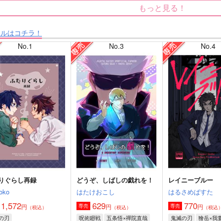
もっと見る！
タルはコチラ！
No.1
No.3
No.4
りぐらし再録
どうぞ、しばしの戯れを！
レイニーブルー
oko
はたけおこし
はるさめぱすた
1,572
629
770
円
円
円
専売
専売
（税込）
（税込）
（税込
の刃
呪術廻戦
五条悟×禪院直哉
鬼滅の刃
獪岳×我