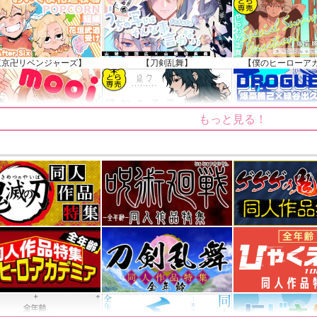
025.09.19 更新｜2025.08.01 掲載）
知らせ（2024.11.20 掲載）
東京卍リベンジャーズ】
【刀剣乱舞】
【僕のヒーローア
もっと見る！
【ゲゲゲの鬼太郎】
【鬼滅の刃】
【僕のヒーローア