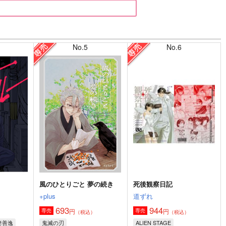
No.5
No.6
風のひとりごと 夢の続き
死後観察日記
+plus
道ずれ
693
944
円
円
専売
専売
）
（税込）
（税込）
妻善逸
鬼滅の刃
ALIEN STAGE