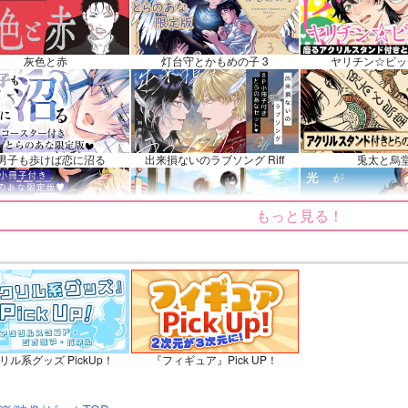
ュ・キリエライト
近藤勇
ス
ンプル
カート
サンプル
カート
サンプル
灰色と赤
灯台守とかもめの子 3
ヤリチン☆ビッ
男子も歩けば恋に沼る
出来損ないのラブソング Riff
兎太と烏
もっと見る！
てくれるな、マイバディ
みなと商事コインランドリー 7
光が死んだ夏
リル系グッズ PickUp！
『フィギュア』Pick UP！
ょうずに我慢できるまで
体感予報 2
青と碧 2