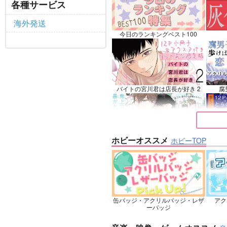
各種サービス
マシ
リリ
海外発送
サンプル
再販希望
サ
今日のランキングベスト100
バイトの宮川君は店長が好き 2
腐
ホビーオススメ
ホビーTOP
鬼上司・獄寺さんは暴かれたい。
恋し
6
缶バッジ・アクリルバッジ・レザ
アク
忠犬部下とツンデレ少尉 2
じ
ーバッジ