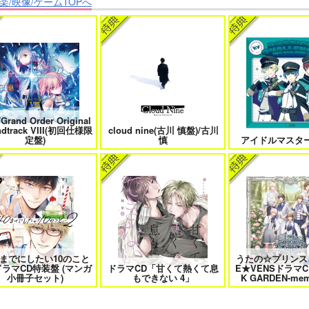
楽/映像/ゲームTOPへ
たは俺の運命でしょ！！
やらしく躾けて愛してあげる－
最狂ヤンキーが僕だ
Dom／Subユニバース－２
件！？
/Grand Order Original
きなキスで今日もバイバイ
好きとおかえり
25時、赤坂で
ndtrack VIII(初回仕様限
cloud nine(古川 慎盤)/古川
定盤)
慎
アイドルマスター 
日もきみに会いに行く 2
平野と鍵浦 7
せんせいの金
0までにしたい10のこと
うたの☆プリンス
ドラマCD特装盤 (マンガ
ドラマCD「甘くて熱くて息
E★VENSドラマC
隠れ狼と流され子羊
夫を味方にする方法 5
甘くて熱くて息もで
小冊子セット)
もできない 4」
K GARDEN-mem