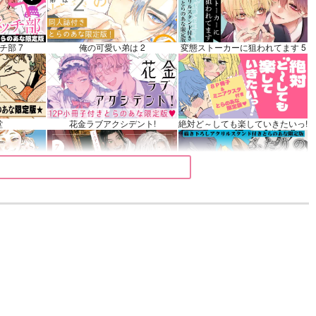
カート
チ部 7
俺の可愛い弟は 2
変態ストーカーに狙われてます 5
堂
花金ラブアクシデント!
絶対ど～しても楽していきたいっ!
 9
夜明けの唄 7
ふたりのけもの 2
きみは最愛のステラ 上下巻
ミルクなきみとビターな彼 2