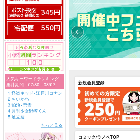
人気キーワードランキング
新規会員登録
集計期間：07/30～08/02
1 怪盗キッド×江戸川コナン
2 ちいかわ
3 狛治×恋雪
4 月刊少女野崎くん
5 足立透
もっと見る
コミック/ラノベTOP