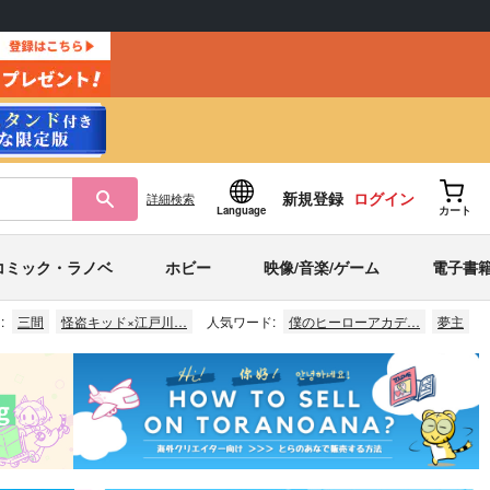
新規登録
ログイン
詳細
検索
Language
カート
コミック・ラノベ
ホビー
映像/音楽/ゲーム
電子書
:
三間
怪盗キッド×江戸川…
人気ワード:
僕のヒーローアカデ…
夢主