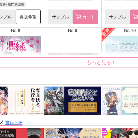
義勇×竈門炭治郎
ンプル
再販希望
サンプル
カート
サンプル
No.8
No.9
No.10
もっと見る！
nanka A kanji no title
ただ声ひとつ
屋
ハイパーソニックソウル
いぬばしり
メ
書籍TOP
2,200
1,430
円
円
円
専売
（税込）
（税込）
（税
/Grand Order
Fate/Grand Order
インドラ
呪術廻戦
夏油傑×