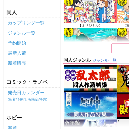
個人情報保護方針の改定について（2
重要
同人
ポイント付与・管理体制改定のお
重要
カップリング一覧
全てのお知らせを見る
【オリジナル】
【
ジャンル一覧
予約開始
最新入荷
【原神】
同人ジャンル
ジャンル一覧
新着販売
コミック・ラノベ
発売日カレンダー
(新着/予約/とら限定/特典)
ホビー
新着