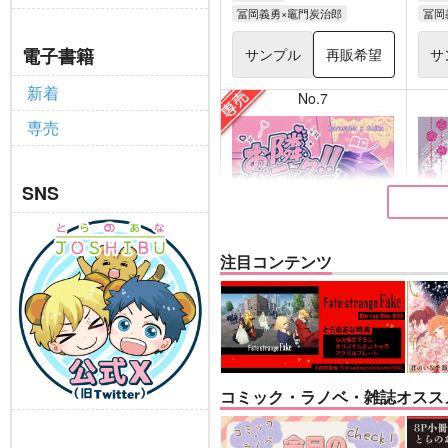
冨岡義勇×竈門炭治郎
冨岡
電子書籍
サンプル
再販希望
サ
新着
No.7
専売
SNS
注目コンテンツ
お隣パニック!!
悪縁
キャロル
ぽむ
コミック・ラノベ・雑誌オスス
1,100
770
円
専売
（税込）
その他
カラスバ×セイカ
Fate