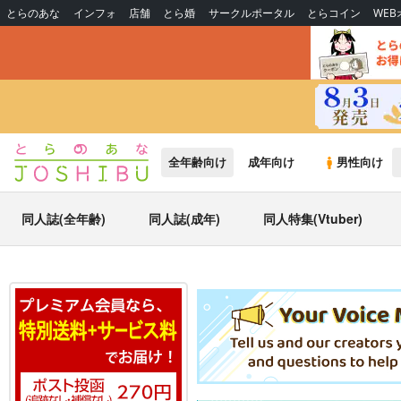
とらのあな
インフォ
店舗
とら婚
サークルポータル
とらコイン
WE
全年齢向け
成年向け
男性向け
同人誌(全年齢)
同人誌(成年)
同人特集(Vtuber)