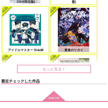
OX付限定版)
盤)
鬼上司・獄寺さんは暴かれたい。 6
恋してくれるな、マイバディ
アイドルマスター SideM
黄泉のツガイ
みなと商事コインランドリー 7
光が死んだ夏 9
もっと見る！
最近チェックした作品
夜明けの唄 7
ふたりのけもの 2
うたの☆プリンスさまっ♪HE
MAMORU MIYANO ASIA LIV
★VENSドラマCD「BLACK G
E TOUR 2025-2026 ～VACATI
ARDEN-memento-」
ONING!～/宮野真守