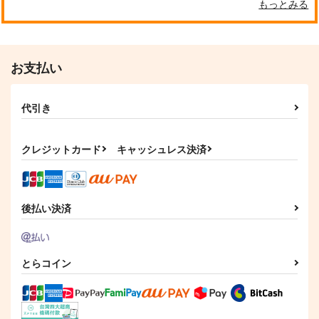
もっとみる
クールぶり男子と激重男子 1
恋のふりして君を呼ぶ
お支払い
代引き
自分しか知らない彼氏の一面 1
明日もきみに会いに行く 2
クレジットカード
キャッシュレス決済
平野と鍵浦 7
せんせいの金曜日
後払い決済
とらコイン
そんなに言うなら抱いてやる
ファミレス行こ。 下