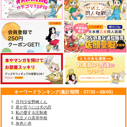
やらしく躾けて愛してあげる－Dom
最狂ヤンキーが僕だけに夢中な
／Subユニバース－２
件！？
悲劇の元凶となる最強外道ラ
ドラマCD「甘くて熱くて息も
スボス女王は民の為に尽くし
できない 4」
ます。Season2
なんかもうあーあって感じ。2 特装
僕の愛しいよなさん
版
エンドロールは地獄まで 2
嘘つきなキスで今日もバイバイ
キーワードランキング(集計期間：07/30～08/05)
月刊少女野崎くん
君が言うには犬の恋
好きとおかえり
25時、赤坂で 6
私の愛する圧制者
私立メロ高等学校
灰色と赤