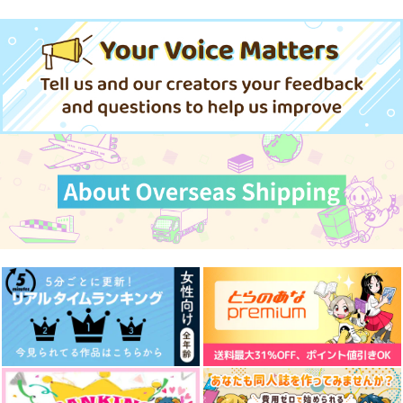
忠犬部下とツンデレ少尉 2
じょうずに我慢できるまで
体感予報 2
青と碧 2
cloud nine(古川 慎盤)/古川慎
春夏秋冬代行者 春の舞
きみは最愛のステラ 上下巻
ミルクなきみとビターな彼 2
「40までにしたい10のこと2」
ドラマCD特装盤 (マンガ小冊
LIMITLESS(初回限定盤)/蒼井
愛とかいろいろあるところ
あなたは俺の運命でしょ！！
子セット)
翔太