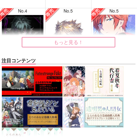
No.4
No.5
No.5
もっと見る！
注目コンテンツ
VANGUARD
LOG.
√A'の彼ら
バッキンガム
ごはんうま
ユメイチヤ
1,257
629
1,100
円
円
専売
専売
円
専売
（税込）
（税込）
（税込）
原神
ローエン
原神
Re:ゼロから始める異世界生活
ヌヴィレット×リオセスリ
ラインハルト×スバル
サンプル
サンプル
サンプル
再販希望
カート
カート