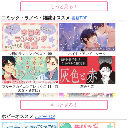
もっと見る！
No.7
No.8
No.9
コミック・ラノベ・雑誌オススメ
書籍TOP
今日のランキングベスト100
ハイド・アンド・シーク
That Day
災い転じて福となれ！
MAGICAL JOURNEY
S
十針
ゆるり
３９．
ブルースカイコンプレックス 11（特
灰色と赤
1,257
787
円
円
専売
専売
（税込）
（税込）
装版・通常版）
858
円
専売
（税込）
その他
鬼滅の刃
Dr.STONE
キョウヤ×カラスバ
不死川実弥×不死川玄弥
もっと見る！
スタンリー×Dr.XENO
ホビーオススメ
サンプル
サンプル
サンプル
ホビーTOP
灯台守とかもめの子 3
ヤリチン☆ビッチ部 7
再販希望
カート
カート