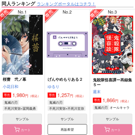
同人ランキング
ランキングポータルはコチラ！
No.1
No.2
No.3
【刀剣乱舞】
【僕のヒーローアカデミア】
【僕のヒーローアカデミア】
【鬼滅の刃】
桜蕾 弐ノ幕
げんやめもりある２
鬼殺隊怪喜譚ー再録集
５ー
【原神】
【ゲゲゲの鬼太郎】
小花日和
ゆるり
週末
1,980
1,257
円
円
専売
専売
（税込）
（税込）
1,866
円
専売
（税込）
鬼滅の刃
鬼滅の刃
オールキャラ
鬼滅の刃
不死川実弥×冨岡義勇
不死川実弥×不死川玄弥
サンプル
サンプル
サンプル
再販希望
カート
カート