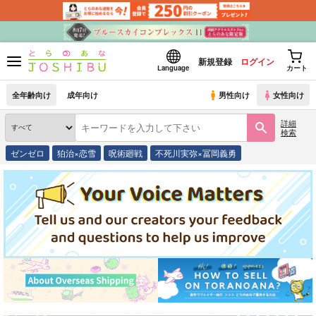
新規登録
ログイン
Language
カート
全年齢向け
成年向け
男性向け
女性向け
詳細
検索
ゼンゼロ
狛治×恋雪
呪術廻戦
不死川実弥×冨岡義勇