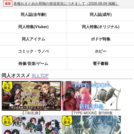
各種おまとめお荷物の発送状況につきまして（2026.08.06 掲載）
重要
【2026/5/7より】再販投票システム・アップデートのお知らせ（2026.05.07 掲載）
重要
同人誌(全年齢)
同人誌(成年)
【2026/4/1より】とらのあなプレミアム、新支払い方法＆新プラン導入のお知らせ（2026.03.09 掲載）
重要
同人特集(Vtuber)
同人特集(オリジナル)
おまとめサイクル「定期便(月2)」一般会員様の利用再開のお知らせ（2026.02.05 掲載）
重要
「とらのあな×駿河屋日本橋乙女同人誌館」通販店頭受取サービス開始のお知らせ（2026.01.05 更新｜2025.12.30 掲載）
重要
同人アイテム
ボドゲ特集
【2025/12/1より】「通販ポイント⇒とらコイン変換キャンペーン」終了のお知らせ（2025.11.21 掲載）
重要
個人情報保護方針の改定について（2025.09.19 更新｜2025.08.01 掲載）
重要
コミック・ラノベ
ホビー
ポイント付与・管理体制改定のお知らせ（2024.11.20 掲載）
重要
映像/音楽/ゲーム
電子書籍
全てのお知らせを見る
同人オススメ
同人TOP
【刀剣乱舞】
【TYPE-MOON】新刊特集