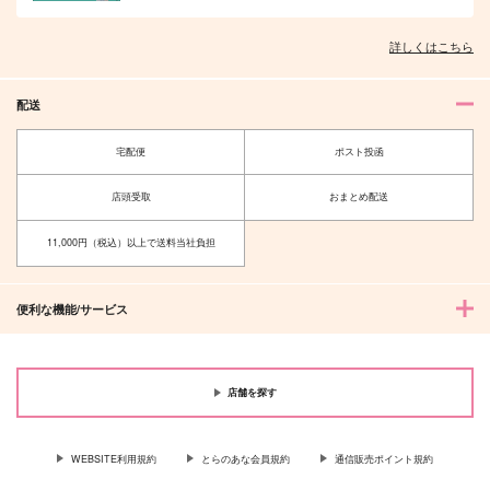
詳しくはこちら
オレはお前に推されたい!!
隠れ狼と流され子羊
配送
宅配便
ポスト投函
店頭受取
おまとめ配送
夫を味方にする方法 5
甘くて熱くて息もできない 4
11,000円（税込）以上で送料当社負担
便利な機能/サービス
北山くんと南谷くん －お付き合い1
ふたりよがりなメルティチャーム 1
年目－&西湖くんと東川くん 1
店舗を探す
WEBSITE利用規約
とらのあな会員規約
通信販売ポイント規約
佐々木と宮野 11
理想的恋愛の条件 4 特装版