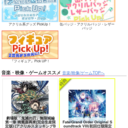
No.10
アクリル系グッズ PickUp！
缶バッジ・アクリルバッジ・レザー
バッジ
俺の可愛い弟は 2
変態ストーカーに狙われてます 5
『フィギュア』Pick UP！
バイトの宮川君は店長が好き 2
腐男子も歩けば恋に沼る
音楽・映像・ゲームオススメ
音楽/映像/ゲームTOPへ
WEB 5U Sprinkles !!
遊色。
990
円
専売
（税込）
出来損ないのラブソング Riff
兎太と烏堂
呪術廻戦
五条悟×虎杖悠仁
サンプル
劇場版「鬼滅の刃」無限城編
第一章 猗窩座再来(完全生産限
Fate/Grand Order Original S
カート
定版) (アクリルスタッキングB
oundtrack VIII(初回仕様限定
花金ラブアクシデント!
絶対ど～しても楽していきたいっ!