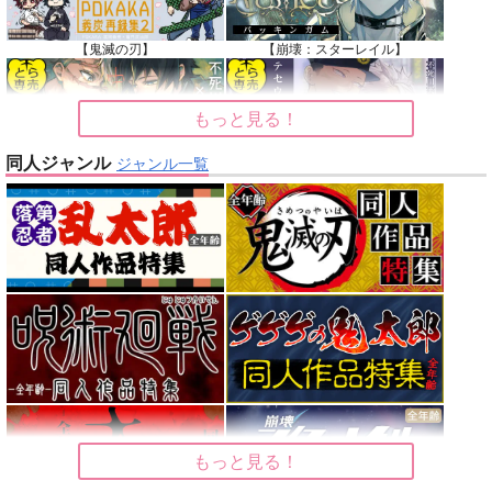
【鬼滅の刃】
【崩壊：スターレイル】
もっと見る！
同人ジャンル
ジャンル一覧
【鬼滅の刃】
【鬼滅の刃】
【Dr.STONE】
【呪術廻戦】
【オリジナル】
【東京卍リベンジャーズ】
もっと見る！