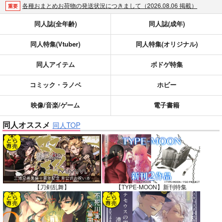
各種おまとめお荷物の発送状況につきまして（2026.08.06 掲載）
重要
【2026/5/7より】再販投票システム・アップデートのお知らせ（2026.05.07 掲載）
重要
同人誌(全年齢)
同人誌(成年)
【2026/4/1より】とらのあなプレミアム、新支払い方法＆新プラン導入のお知らせ（2026.03.09 掲載）
重要
同人特集(Vtuber)
同人特集(オリジナル)
おまとめサイクル「定期便(月2)」一般会員様の利用再開のお知らせ（2026.02.05 掲載）
重要
「とらのあな×駿河屋日本橋乙女同人誌館」通販店頭受取サービス開始のお知らせ（2026.01.05 更新｜2025.12.30 掲載）
重要
同人アイテム
ボドゲ特集
【2025/12/1より】「通販ポイント⇒とらコイン変換キャンペーン」終了のお知らせ（2025.11.21 掲載）
重要
個人情報保護方針の改定について（2025.09.19 更新｜2025.08.01 掲載）
重要
コミック・ラノベ
ホビー
ポイント付与・管理体制改定のお知らせ（2024.11.20 掲載）
重要
映像/音楽/ゲーム
電子書籍
全てのお知らせを見る
同人オススメ
同人TOP
【刀剣乱舞】
【TYPE-MOON】新刊特集