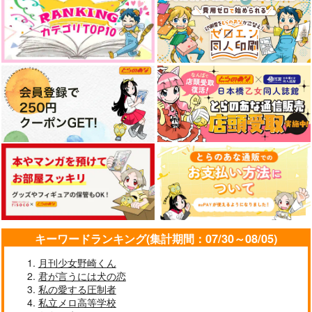
やらしく躾けて愛してあげる－Dom
最狂ヤンキーが僕だけに夢中な
／Subユニバース－２
件！？
LIMITLESS(初回限定盤)/蒼井
黄泉のツガイ
翔太
なんかもうあーあって感じ。2 特装
僕の愛しいよなさん
版
エンドロールは地獄まで 2
嘘つきなキスで今日もバイバイ
キーワードランキング(集計期間：07/30～08/05)
月刊少女野崎くん
君が言うには犬の恋
好きとおかえり
25時、赤坂で 6
私の愛する圧制者
私立メロ高等学校