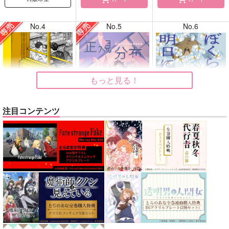
No.4
No.5
No.6
もっと見る！
注目コンテンツ
告白
正規分布の外側
ぼくらはシスタス、明
日には死ぬ花
ガヤ
九十九
kobashiri
1,415
630
円
円
専売
専売
（税込）
（税込）
1,760
円
（税込）
ひゃくえむ。
鬼滅の刃
メダリスト
小宮×トガシ
不死川実弥×不死川玄弥
夜鷹純×明浦路司
サンプル
サンプル
サンプル