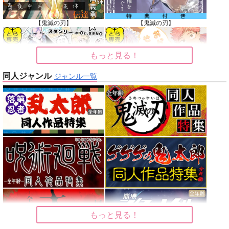
【鬼滅の刃】
【鬼滅の刃】
もっと見る！
同人ジャンル
ジャンル一覧
【Dr.STONE】
【呪術廻戦】
【オリジナル】
【東京卍リベンジャーズ】
【刀剣乱舞】
【僕のヒーローアカデミア】
もっと見る！