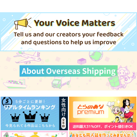
忠犬部下とツンデレ少尉 2
じょうずに我慢できるまで
体感予報 2
青と碧 2
うたの☆プリンスさまっ♪HE
★VENSドラマCD「BLACK G
ドラマCD「甘くて熱くて息も
ARDEN-memento-」
できない 4」
きみは最愛のステラ 上下巻
ミルクなきみとビターな彼 2
MAMORU MIYANO ASIA LIV
E TOUR 2025-2026 ～VACATI
愛とかいろいろあるところ
あなたは俺の運命でしょ！！
ONING!～/宮野真守
春夏秋冬代行者 春の舞