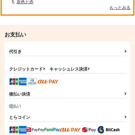
灰色と赤
もっとみる
クールぶり男子と激重男子 1
恋のふりして君を呼ぶ
お支払い
代引き
自分しか知らない彼氏の一面 1
明日もきみに会いに行く 2
クレジットカード
キャッシュレス決済
平野と鍵浦 7
せんせいの金曜日
後払い決済
とらコイン
そんなに言うなら抱いてやる
ファミレス行こ。 下