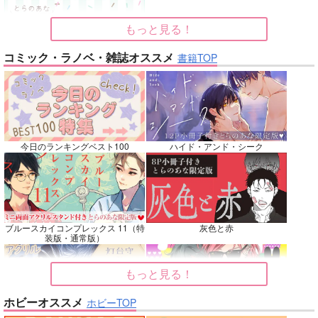
カート
カート
カート
もっと見る！
No.7
No.8
No.9
コミック・ラノベ・雑誌オススメ
書籍TOP
今日のランキングベスト100
ハイド・アンド・シーク
名も無きシャイニーア
Beginning！
Elements
ワー
魚イチ場
韋譜律斗
ブルースカイコンプレックス 11（特
灰色と赤
ウエマリ
装版・通常版）
770
583
円
専売
円
専売
（税込）
（税込）
446
円
専売
（税込）
その他
鎧真伝サムライトルーパー
僕のヒーローアカデミア
もっと見る！
キョウヤ×カラスバ
轟焦凍×緑谷出久
ホビーオススメ
ホビーTOP
サンプル
サンプル
サンプル