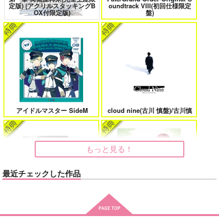
定版) (アクリルスタッキングB
oundtrack VIII(初回仕様限定
花金ラブアクシデント!
絶対ど～しても楽していきたいっ!
OX付限定版)
盤)
鬼上司・獄寺さんは暴かれたい。 6
恋してくれるな、マイバディ
アイドルマスター SideM
cloud nine(古川 慎盤)/古川慎
みなと商事コインランドリー 7
光が死んだ夏 9
もっと見る！
最近チェックした作品
夜明けの唄 7
ふたりのけもの 2
「40までにしたい10のこと2」
悲劇の元凶となる最強外道ラ
ドラマCD特装盤 (マンガ小冊
スボス女王は民の為に尽くし
子セット)
ます。Season2