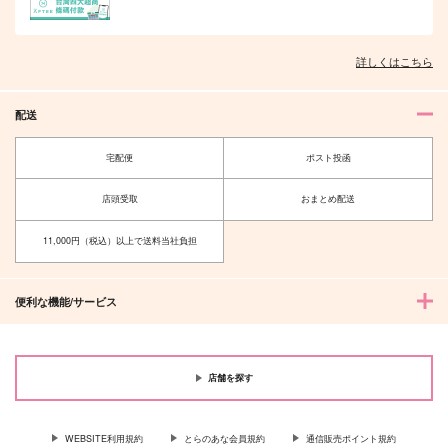
詳しくはこちら
オレはお前に推されたい!!
隠れ狼と流され子羊
配送
宅配便
ポスト投函
店頭受取
おまとめ配送
夫を味方にする方法 5
甘くて熱くて息もできない 4
11,000円（税込）以上で送料当社負担
便利な機能/サービス
北山くんと南谷くん －お付き合い1
ふたりよがりなメルティチャーム 1
年目－&西湖くんと東川くん 1
店舗を探す
WEBSITE利用規約
とらのあな会員規約
通信販売ポイント規約