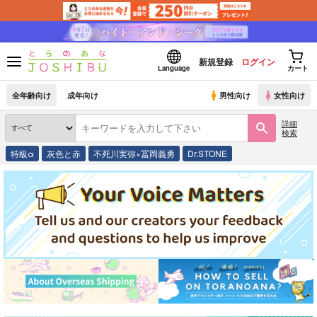
新規登録
ログイン
Language
カート
全年齢向け
成年向け
男性向け
女性向け
詳細
検索
特級α
灰色と赤
不死川実弥×冨岡義勇
Dr.STONE