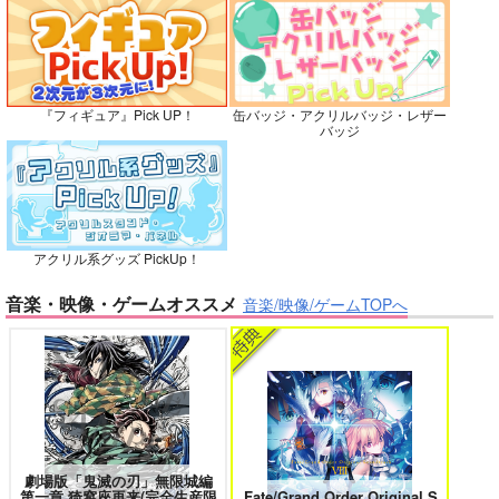
灯台守とかもめの子 3
ヤリチン☆ビッチ部 7
カート
カート
カート
『フィギュア』Pick UP！
缶バッジ・アクリルバッジ・レザー
バッジ
俺の可愛い弟は 2
変態ストーカーに狙われてます 5
アクリル系グッズ PickUp！
バイトの宮川君は店長が好き 2
腐男子も歩けば恋に沼る
音楽・映像・ゲームオススメ
音楽/映像/ゲームTOPへ
出来損ないのラブソング Riff
兎太と烏堂
劇場版「鬼滅の刃」無限城編
第一章 猗窩座再来(完全生産限
Fate/Grand Order Original S