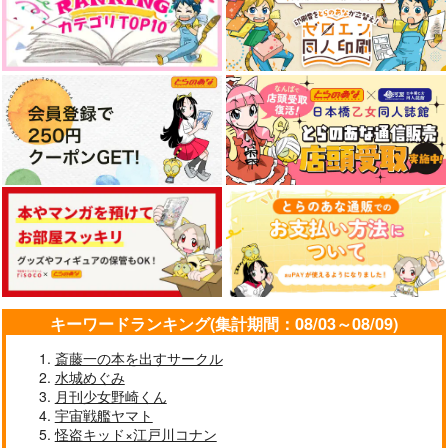
やらしく躾けて愛してあげる－Dom
最狂ヤンキーが僕だけに夢中な
／Subユニバース－２
件！？
悲劇の元凶となる最強外道ラ
スボス女王は民の為に尽くし
黄泉のツガイ
ます。Season2
なんかもうあーあって感じ。2 特装
僕の愛しいよなさん
版
エンドロールは地獄まで 2
嘘つきなキスで今日もバイバイ
キーワードランキング(集計期間：08/03～08/09)
斎藤一の本を出すサークル
水城めぐみ
好きとおかえり
25時、赤坂で 6
月刊少女野崎くん
宇宙戦艦ヤマト
怪盗キッド×江戸川コナン