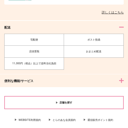
詳しくはこちら
オレはお前に推されたい!!
隠れ狼と流され子羊
配送
宅配便
ポスト投函
店頭受取
おまとめ配送
夫を味方にする方法 5
甘くて熱くて息もできない 4
11,000円（税込）以上で送料当社負担
便利な機能/サービス
北山くんと南谷くん －お付き合い1
ふたりよがりなメルティチャーム 1
年目－&西湖くんと東川くん 1
店舗を探す
WEBSITE利用規約
とらのあな会員規約
通信販売ポイント規約
佐々木と宮野 11
理想的恋愛の条件 4 特装版