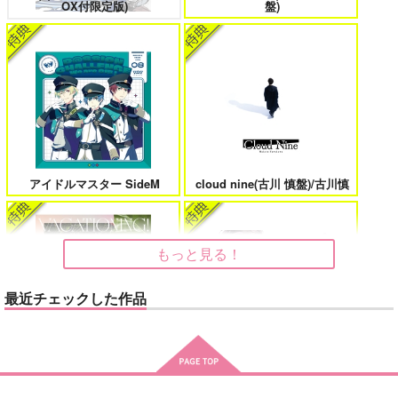
OX付限定版)
盤)
鬼上司・獄寺さんは暴かれたい。 6
恋してくれるな、マイバディ
アイドルマスター SideM
cloud nine(古川 慎盤)/古川慎
みなと商事コインランドリー 7
光が死んだ夏 9
もっと見る！
最近チェックした作品
夜明けの唄 7
ふたりのけもの 2
MAMORU MIYANO ASIA LIV
E TOUR 2025-2026 ～VACATI
ドラマCD「甘くて熱くて息も
ONING!～/宮野真守
できない 4」