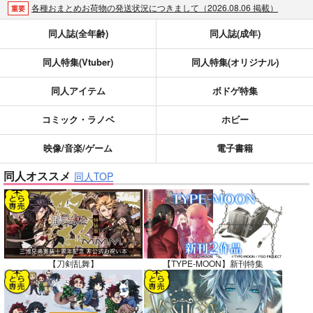
各種おまとめお荷物の発送状況につきまして（2026.08.06 掲載）
重要
【2026/5/7より】再販投票システム・アップデートのお知らせ（2026.05.07 掲載）
重要
同人誌(全年齢)
同人誌(成年)
【2026/4/1より】とらのあなプレミアム、新支払い方法＆新プラン導入のお知らせ（2026.03.09 掲載）
重要
同人特集(Vtuber)
同人特集(オリジナル)
おまとめサイクル「定期便(月2)」一般会員様の利用再開のお知らせ（2026.02.05 掲載）
重要
「とらのあな×駿河屋日本橋乙女同人誌館」通販店頭受取サービス開始のお知らせ（2026.01.05 更新｜2025.12.30 掲載）
重要
同人アイテム
ボドゲ特集
【2025/12/1より】「通販ポイント⇒とらコイン変換キャンペーン」終了のお知らせ（2025.11.21 掲載）
重要
個人情報保護方針の改定について（2025.09.19 更新｜2025.08.01 掲載）
重要
コミック・ラノベ
ホビー
ポイント付与・管理体制改定のお知らせ（2024.11.20 掲載）
重要
映像/音楽/ゲーム
電子書籍
全てのお知らせを見る
同人オススメ
同人TOP
【刀剣乱舞】
【TYPE-MOON】新刊特集