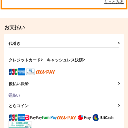
もっとみる
クールぶり男子と激重男子 1
恋のふりして君を呼ぶ
お支払い
代引き
自分しか知らない彼氏の一面 1
明日もきみに会いに行く 2
クレジットカード
キャッシュレス決済
平野と鍵浦 7
せんせいの金曜日
後払い決済
とらコイン
そんなに言うなら抱いてやる
ファミレス行こ。 下