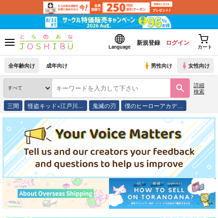
新規登録
ログイン
Language
カート
全年齢向け
成年向け
男性向け
女性向け
詳細
検索
三間
怪盗キッド×江戸川…
鬼滅の刃
僕のヒーローアカデ…