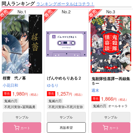
同人ランキング
ランキングポータルはコチラ！
No.1
No.2
No.3
【刀剣乱舞】
【僕のヒーローアカデミア】
【僕のヒーローアカデミア】
【鬼滅の刃】
桜蕾 弐ノ幕
げんやめもりある２
鬼殺隊怪喜譚ー再録集
５ー
【原神】
【ゲゲゲの鬼太郎】
小花日和
ゆるり
週末
1,980
1,257
円
円
専売
専売
（税込）
（税込）
1,866
円
専売
（税込）
鬼滅の刃
鬼滅の刃
オールキャラ
鬼滅の刃
不死川実弥×冨岡義勇
不死川実弥×不死川玄弥
サンプル
サンプル
サンプル
再販希望
カート
カート