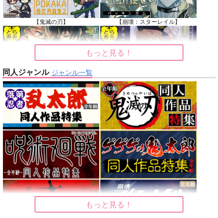
【鬼滅の刃】
【崩壊：スターレイル】
もっと見る！
同人ジャンル
ジャンル一覧
【鬼滅の刃】
【鬼滅の刃】
【Dr.STONE】
【呪術廻戦】
【オリジナル】
【東京卍リベンジャーズ】
もっと見る！