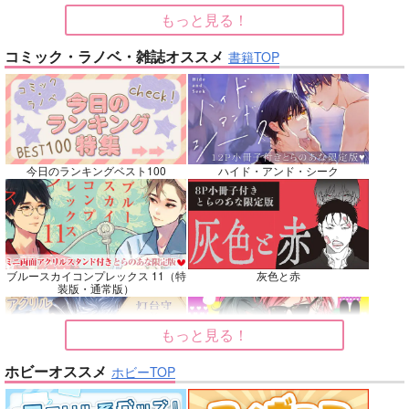
もっと見る！
No.7
No.8
No.9
コミック・ラノベ・雑誌オススメ
書籍TOP
今日のランキングベスト100
ハイド・アンド・シーク
That Day
災い転じて福となれ！
MAGICAL JOURNEY
S
十針
ゆるり
３９．
ブルースカイコンプレックス 11（特
灰色と赤
1,257
787
円
円
専売
専売
（税込）
（税込）
装版・通常版）
858
円
専売
（税込）
その他
鬼滅の刃
Dr.STONE
キョウヤ×カラスバ
不死川実弥×不死川玄弥
もっと見る！
スタンリー×Dr.XENO
ホビーオススメ
サンプル
サンプル
サンプル
ホビーTOP
灯台守とかもめの子 3
ヤリチン☆ビッチ部 7
再販希望
カート
カート