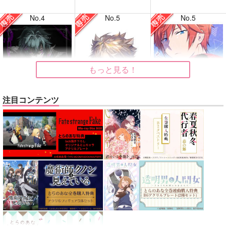
No.4
No.5
No.5
もっと見る！
注目コンテンツ
VANGUARD
LOG.
√A'の彼ら
バッキンガム
ごはんうま
ユメイチヤ
1,257
629
1,100
円
円
専売
専売
円
専売
（税込）
（税込）
（税込）
原神
ローエン
原神
Re:ゼロから始める異世界生活
ヌヴィレット×リオセスリ
ラインハルト×スバル
サンプル
サンプル
サンプル
再販希望
カート
カート