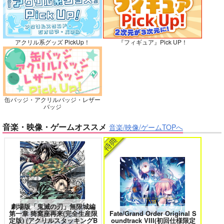
No.10
アクリル系グッズ PickUp！
『フィギュア』Pick UP！
俺の可愛い弟は 2
変態ストーカーに狙われてます 5
缶バッジ・アクリルバッジ・レザー
バッジ
バイトの宮川君は店長が好き 2
腐男子も歩けば恋に沼る
音楽・映像・ゲームオススメ
音楽/映像/ゲームTOPへ
WEB 5U Sprinkles !!
遊色。
990
円
専売
（税込）
出来損ないのラブソング Riff
兎太と烏堂
呪術廻戦
五条悟×虎杖悠仁
サンプル
劇場版「鬼滅の刃」無限城編
第一章 猗窩座再来(完全生産限
Fate/Grand Order Original S
カート
定版) (アクリルスタッキングB
oundtrack VIII(初回仕様限定
花金ラブアクシデント!
絶対ど～しても楽していきたいっ!