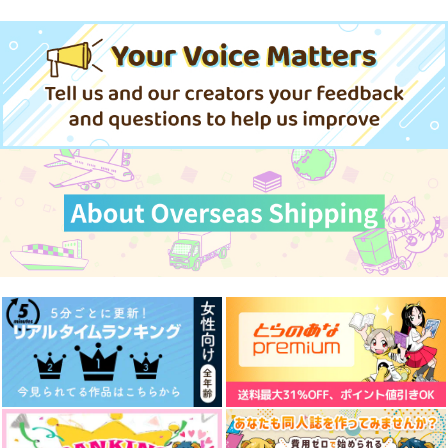
忠犬部下とツンデレ少尉 2
じょうずに我慢できるまで
体感予報 2
青と碧 2
LIMITLESS(初回限定盤)/蒼井
翔太
春夏秋冬代行者 春の舞
きみは最愛のステラ 上下巻
ミルクなきみとビターな彼 2
「40までにしたい10のこと2」
うたの☆プリンスさまっ♪HE
ドラマCD特装盤 (マンガ小冊
★VENSドラマCD「BLACK G
愛とかいろいろあるところ
あなたは俺の運命でしょ！！
子セット)
ARDEN-memento-」