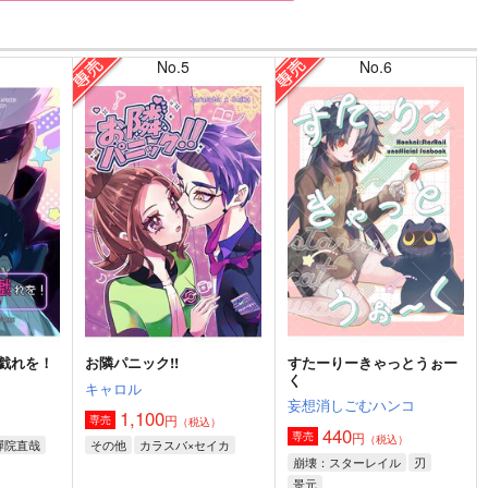
No.5
No.6
戯れを！
お隣パニック!!
すたーりーきゃっとうぉー
く
キャロル
妄想消しごむハンコ
1,100
円
専売
）
（税込）
440
円
専売
（税込）
禪院直哉
その他
カラスバ×セイカ
崩壊：スターレイル
刃
景元