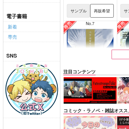
サンプル
再販希望
サ
電子書籍
No.7
新着
専売
SNS
注目コンテンツ
ベテルギウスの光
Vest
DISCO F
えづとふじ
バッ
コミック・ラノベ・雑誌オスス
660
円
専売
専売
（税込）
吸血鬼すぐ死ぬ
崩壊