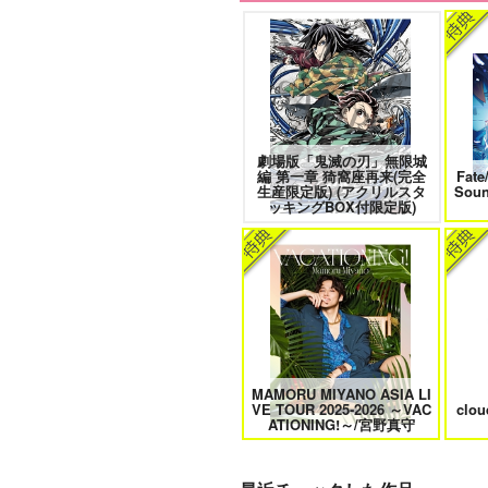
愛とかいろいろあるところ
あな
劇場版「鬼滅の刃」無限城
編 第一章 猗窩座再来(完全
Fate
エンドロールは地獄まで 2
嘘つ
生産限定版) (アクリルスタ
Sou
ッキングBOX付限定版)
自分しか知らない彼氏の一面 1
明
MAMORU MIYANO ASIA LI
VE TOUR 2025-2026 ～VAC
clo
オレはお前に推されたい!!
ATIONING!～/宮野真守