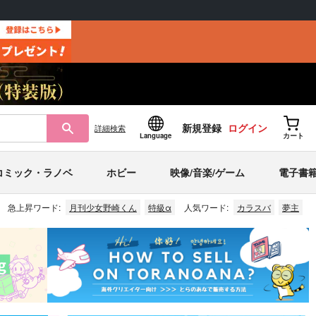
新規登録
ログイン
詳細
検索
Language
カート
コミック・ラノベ
ホビー
映像/音楽/ゲーム
電子書
急上昇ワード:
月刊少女野崎くん
特級α
人気ワード:
カラスバ
夢主