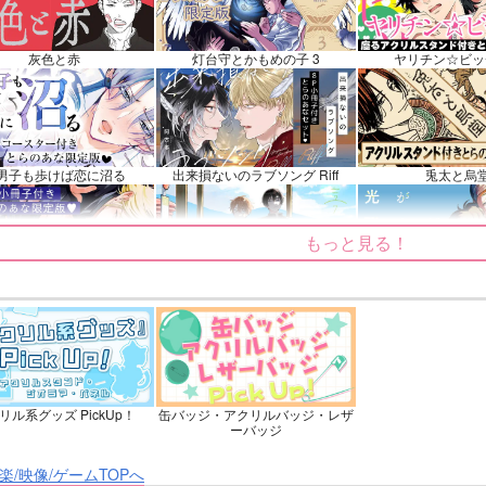
イノン
フリンズ
ソハヤノツルキ
鉢屋三郎×尾浜勘右
ンプル
カート
サンプル
カート
サンプル
灰色と赤
灯台守とかもめの子 3
ヤリチン☆ビッ
男子も歩けば恋に沼る
出来損ないのラブソング Riff
兎太と烏
もっと見る！
てくれるな、マイバディ
みなと商事コインランドリー 7
光が死んだ夏
リル系グッズ PickUp！
缶バッジ・アクリルバッジ・レザ
ょうずに我慢できるまで
体感予報 2
青と碧 2
ーバッジ
楽/映像/ゲームTOPへ