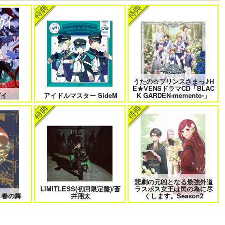
けに夢中な
なんかもうあーあって感じ。2 特
僕の愛しいよなさん
装版
うたの☆プリンスさまっ♪H
 6
クールぶり男子と激重男子 1
恋のふりして君を呼ぶ
E★VENSドラマCD「BLAC
ガイ
アイドルマスター SideM
K GARDEN-memento-」
曜日
そんなに言うなら抱いてやる
ファミレス行こ。 下
悲劇の元凶となる最強外道
LIMITLESS(初回限定盤)/蒼
ラスボス女王は民の為に尽
きない 4
北山くんと南谷くん －お付き合い
ふたりよがりなメルティチャーム
 春の舞
井翔太
くします。Season2
1年目－&西湖くんと東川くん 1
1