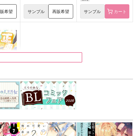
再販希望
サンプル
再販希望
サンプル
カート
てこい！
）