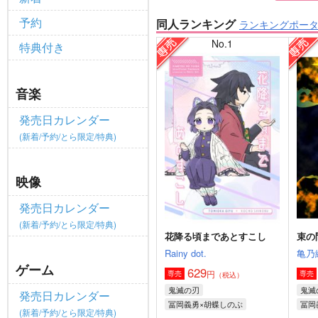
予約
同人ランキング
ランキングポー
No.1
特典付き
音楽
発売日カレンダー
(新着/予約/とら限定/特典)
映像
発売日カレンダー
(新着/予約/とら限定/特典)
花降る頃まであとすこし
束の
Rainy dot.
亀乃
ゲーム
629
円
専売
専売
（税込）
鬼滅の刃
鬼滅
発売日カレンダー
冨岡義勇×胡蝶しのぶ
冨岡
(新着/予約/とら限定/特典)