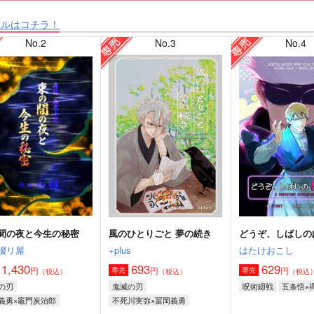
タルはコチラ！
No.2
No.3
No.4
間の夜と今生の秘密
風のひとりごと 夢の続き
どうぞ、しばしの
綴リ屋
+plus
はたけおこし
1,430
693
629
円
円
円
専売
専売
（税込）
（税込）
（税込
の刃
鬼滅の刃
呪術廻戦
五条悟×
義勇×竈門炭治郎
不死川実弥×冨岡義勇