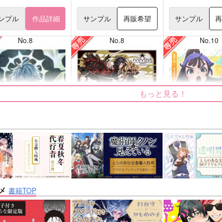
ンプル
作品詳細
サンプル
再販希望
サンプル
No.8
No.8
No.10
もっと見る！
ige
双駆（特装版）
正面切ってかかっ
キンガム
m.m.m.
シャリ平原
メ
書籍TOP
3,144
7,857
787
円
円
円
専売
専売
（税込）
（税込）
（税込
：スターレイル
刀剣乱舞
大典太光世
落第忍者乱太郎