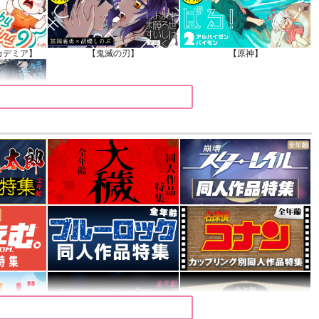
カデミア】
【鬼滅の刃】
【原神】
】