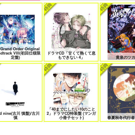
たは俺の運命でしょ！！
やらしく躾けて愛してあげる－
最狂ヤンキーが僕だ
Dom／Subユニバース－２
件！？
/Grand Order Original
きなキスで今日もバイバイ
好きとおかえり
25時、赤坂で
ndtrack VIII(初回仕様限
ドラマCD「甘くて熱くて息
定盤)
もできない 4」
黄泉のツ
日もきみに会いに行く 2
平野と鍵浦 7
せんせいの金
「40までにしたい10のこと
ud nine(古川 慎盤)/古川
2」ドラマCD特装盤 (マンガ
隠れ狼と流され子羊
夫を味方にする方法 5
甘くて熱くて息もで
慎
小冊子セット)
春夏秋冬代行者