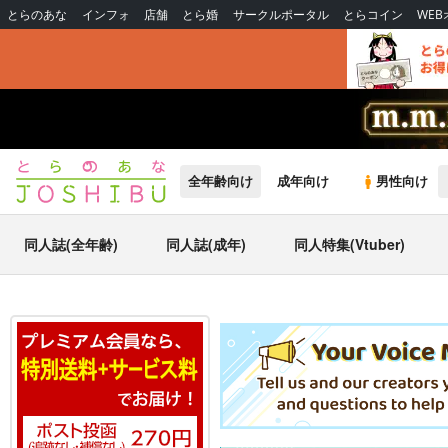
とらのあな
インフォ
店舗
とら婚
サークルポータル
とらコイン
WE
全年齢向け
成年向け
男性向け
同人誌(全年齢)
同人誌(成年)
同人特集(Vtuber)