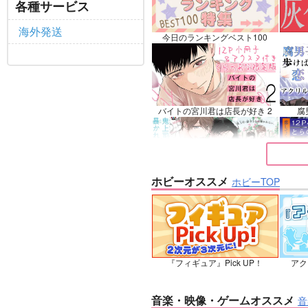
ロナルド×ドラルク
ファ
各種サービス
サンプル
再販希望
サ
海外発送
今日のランキングベスト100
バイトの宮川君は店長が好き 2
腐
ホビーオススメ
ホビーTOP
鬼上司・獄寺さんは暴かれたい。
恋し
6
『フィギュア』Pick UP！
アク
忠犬部下とツンデレ少尉 2
じ
音楽・映像・ゲームオススメ
音