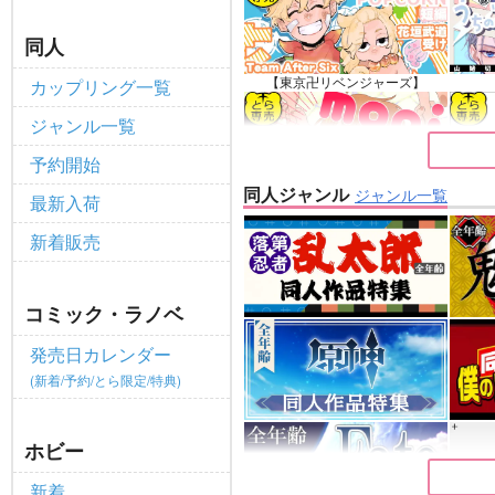
全てのお知らせを見る
同人
【東京卍リベンジャーズ】
カップリング一覧
ジャンル一覧
予約開始
同人ジャンル
ジャンル一覧
最新入荷
【ゲゲゲの鬼太郎】
新着販売
コミック・ラノベ
発売日カレンダー
(新着/予約/とら限定/特典)
ホビー
新着