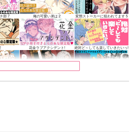
衛門
カート
チ部 7
俺の可愛い弟は 2
変態ストーカーに狙われてます 5
堂
花金ラブアクシデント!
絶対ど～しても楽していきたいっ!
 9
夜明けの唄 7
ふたりのけもの 2
きみは最愛のステラ 上下巻
ミルクなきみとビターな彼 2