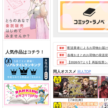
配送業者によるお荷物お届け遅延
重要
人気作品はコチラ！
各種おまとめお荷物の発送状況に
重要
【2026/5/7より】再販投票
重要
【2026/4/1より】とらの
重要
同人オススメ
同人TOP
おまとめサイクル「定期便(月2
重要
「とらのあな×駿河屋日本橋乙女
重要
【2025/12/1より】「通
重要
個人情報保護方針の改定について（2
重要
【刀剣乱舞】
【T
ポイント付与・管理体制改定のお
重要