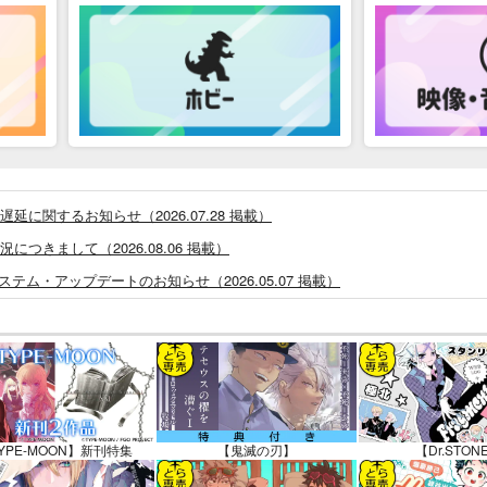
に関するお知らせ（2026.07.28 掲載）
つきまして（2026.08.06 掲載）
システム・アップデートのお知らせ（2026.05.07 掲載）
あなプレミアム、新支払い方法＆新プラン導入のお知らせ（2026.03.09 掲載）
)」一般会員様の利用再開のお知らせ（2026.02.05 掲載）
同人誌館」通販店頭受取サービス開始のお知らせ（2026.01.05 更新｜2025.
販ポイント⇒とらコイン変換キャンペーン」終了のお知らせ（2025.11.21 掲載）
025.09.19 更新｜2025.08.01 掲載）
YPE-MOON】新刊特集
【鬼滅の刃】
【Dr.STON
知らせ（2024.11.20 掲載）