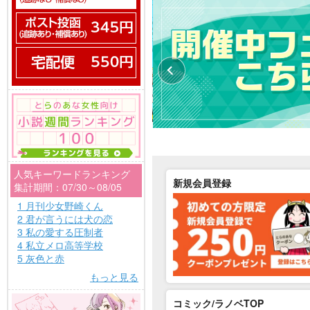
人気キーワードランキング
新規会員登録
集計期間：07/30～08/05
1 月刊少女野崎くん
2 君が言うには犬の恋
3 私の愛する圧制者
4 私立メロ高等学校
5 灰色と赤
もっと見る
コミック/ラノベTOP