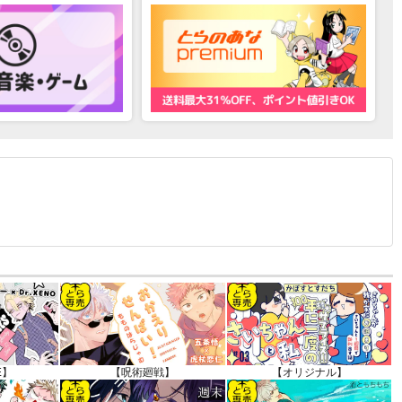
12.30 掲載）
E】
【呪術廻戦】
【オリジナル】