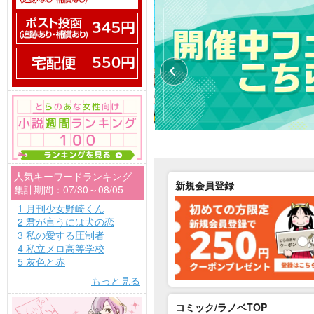
人気キーワードランキング
新規会員登録
集計期間：07/30～08/05
1 月刊少女野崎くん
2 君が言うには犬の恋
3 私の愛する圧制者
4 私立メロ高等学校
5 灰色と赤
もっと見る
コミック/ラノベTOP