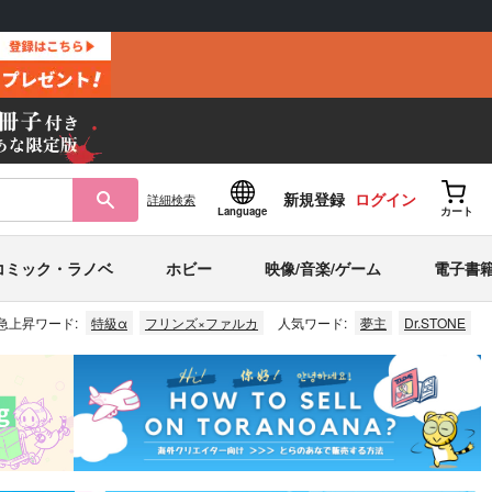
新規登録
ログイン
詳細
検索
Language
カート
コミック・ラノベ
ホビー
映像/音楽/ゲーム
電子書
急上昇ワード:
特級α
フリンズ×ファルカ
人気ワード:
夢主
Dr.STONE