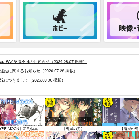
PAY決済不可のお知らせ（2026.08.07 掲載）
に関するお知らせ（2026.07.28 掲載）
つきまして（2026.08.06 掲載）
システム・アップデートのお知らせ（2026.05.07 掲載）
あなプレミアム、新支払い方法＆新プラン導入のお知らせ（2026.03.09 掲載）
)」一般会員様の利用再開のお知らせ（2026.02.05 掲載）
同人誌館」通販店頭受取サービス開始のお知らせ（2026.01.05 更新｜2025.
販ポイント⇒とらコイン変換キャンペーン」終了のお知らせ（2025.11.21 掲載）
YPE-MOON】新刊特集
【鬼滅の刃】
【鬼滅の刃
025.09.19 更新｜2025.08.01 掲載）