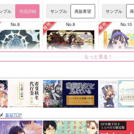
ンプル
作品詳細
サンプル
再販希望
サンプル
No.8
No.8
No.10
もっと見る！
ige
双駆（特装版）
正面切ってかかっ
キンガム
m.m.m.
シャリ平原
メ
書籍TOP
3,144
7,857
787
円
円
円
専売
専売
（税込）
（税込）
（税込
：スターレイル
刀剣乱舞
大典太光世
落第忍者乱太郎