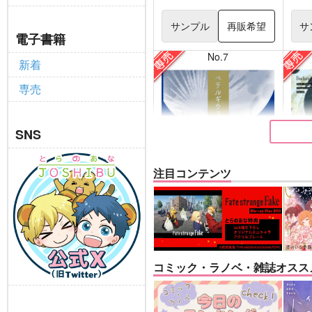
サンプル
再販希望
サ
電子書籍
No.7
新着
専売
SNS
注目コンテンツ
ベテルギウスの光
Vest
DISCO F
えづとふじ
バッ
コミック・ラノベ・雑誌オスス
660
円
専売
専売
（税込）
吸血鬼すぐ死ぬ
崩壊