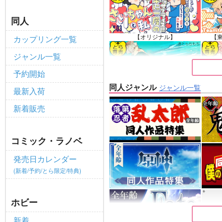
ポイント付与・管理体制改定のお
重要
同人
全てのお知らせを見る
【オリジナル】
【
カップリング一覧
ジャンル一覧
予約開始
同人ジャンル
ジャンル一覧
最新入荷
【原神】
新着販売
コミック・ラノベ
発売日カレンダー
(新着/予約/とら限定/特典)
ホビー
新着