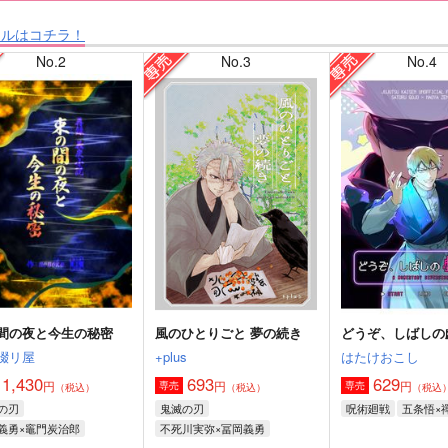
タルはコチラ！
No.2
No.3
No.4
間の夜と今生の秘密
風のひとりごと 夢の続き
どうぞ、しばしの
綴リ屋
+plus
はたけおこし
1,430
693
629
円
円
円
専売
専売
（税込）
（税込）
（税込
の刃
鬼滅の刃
呪術廻戦
五条悟×
義勇×竈門炭治郎
不死川実弥×冨岡義勇