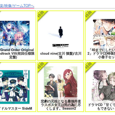
楽/映像/ゲームTOPへ
クなきみとビターな彼 2
愛とかいろいろあるところ
あなたは俺の運命
僕の愛しいよなさん
エンドロールは地獄まで 2
嘘つきなキスで今日
/Grand Order Original
「40までにしたい
ndtrack VIII(初回仕様限
cloud nine(古川 慎盤)/古川
2」ドラマCD特装
定盤)
慎
小冊子セッ
恋のふりして君を呼ぶ
自分しか知らない彼氏の一面 1
明日もきみに会い
悲劇の元凶となる最強外道
ラスボス女王は民の為に尽
ドラマCD「甘く
ファミレス行こ。 下
オレはお前に推されたい!!
隠れ狼と流さ
ドルマスター SideM
くします。Season2
もできない 