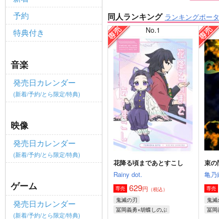
予約
同人ランキング
ランキングポー
No.1
特典付き
音楽
発売日カレンダー
(新着/予約/とら限定/特典)
映像
発売日カレンダー
(新着/予約/とら限定/特典)
花降る頃まであとすこし
束の
Rainy dot.
亀乃
ゲーム
629
円
専売
専売
（税込）
鬼滅の刃
鬼滅
発売日カレンダー
冨岡義勇×胡蝶しのぶ
冨岡
(新着/予約/とら限定/特典)