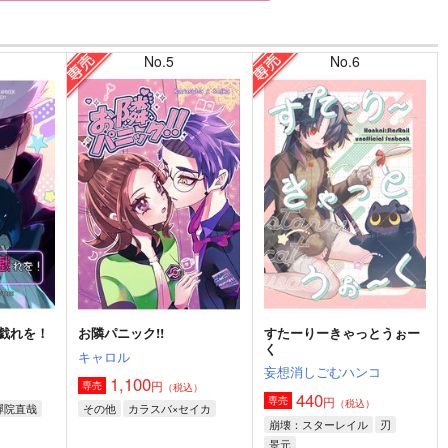
No.5
No.6
戯れを！
お隣パニック!!
すたーりーきゃっとうぉー
く
キャロル
妄想消しごむハンコ
1,100
円
専売
）
（税込）
440
円
専売
（税込）
禪院直哉
その他
カラスバ×セイカ
崩壊：スターレイル
刃
景元