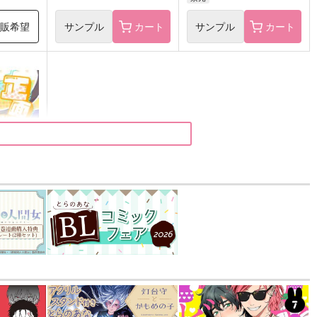
再販希望
サンプル
カート
サンプル
カート
てこい！
）