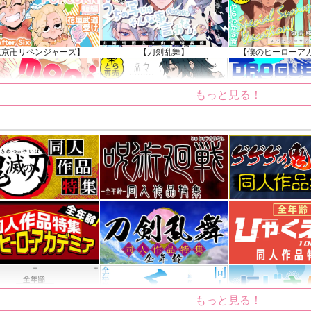
知らせ（2024.11.20 掲載）
東京卍リベンジャーズ】
【刀剣乱舞】
【僕のヒーローア
もっと見る！
【ゲゲゲの鬼太郎】
【鬼滅の刃】
【僕のヒーローア
もっと見る！