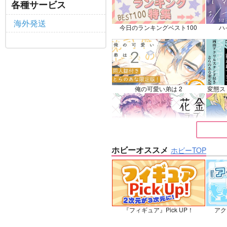
ロナルド×ドラルク
ファ
各種サービス
サンプル
再販希望
サ
海外発送
今日のランキングベスト100
ハ
俺の可愛い弟は 2
変態ス
花金ラブアクシデント!
絶対ど
ホビーオススメ
ホビーTOP
夜明けの唄 7
『フィギュア』Pick UP！
アク