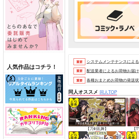
システムメンテナンスによるau 
重要
人気作品はコチラ！
配送業者によるお荷物お届け遅延
重要
各種おまとめお荷物の発送状況に
重要
【2026/5/7より】再販投票
重要
同人オススメ
同人TOP
【2026/4/1より】とらの
重要
おまとめサイクル「定期便(月2
重要
「とらのあな×駿河屋日本橋乙女
重要
【2025/12/1より】「通
重要
【刀剣乱舞】
【T
個人情報保護方針の改定について（2
重要