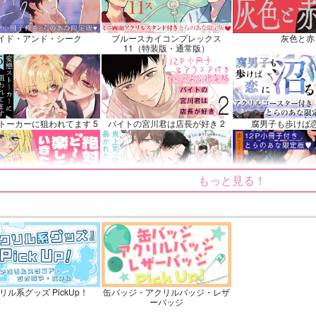
イノン
フリンズ
ソハヤノツルキ
鉢屋三郎×尾浜勘右
ンプル
カート
サンプル
カート
サンプル
イド・アンド・シーク
ブルースカイコンプレックス
灰色と赤
11（特装版・通常版）
トーカーに狙われてます 5
バイトの宮川君は店長が好き 2
腐男子も歩けば
もっと見る！
～しても楽していきたいっ!
鬼上司・獄寺さんは暴かれたい。
恋してくれるな、
6
ふたりのけもの 2
忠犬部下とツンデレ少尉 2
じょうずに我慢で
リル系グッズ PickUp！
缶バッジ・アクリルバッジ・レザ
ーバッジ