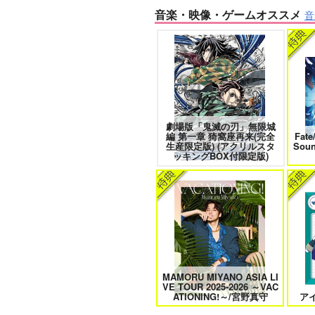
音楽・映像・ゲームオススメ
音
きみは最愛のステラ 上下巻
ミル
劇場版「鬼滅の刃」無限城
なんかもうあーあって感じ。2 特
編 第一章 猗窩座再来(完全
Fate
装版
生産限定版) (アクリルスタ
Sou
ッキングBOX付限定版)
クールぶり男子と激重男子 1
MAMORU MIYANO ASIA LI
VE TOUR 2025-2026 ～VAC
そんなに言うなら抱いてやる
ATIONING!～/宮野真守
アイ