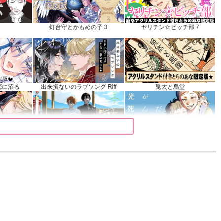
衛門
カート
灯台守とかもめの子 3
ヤリチン☆ビッチ部 7
恋に沼る
出来損ないのラブソング Riff
兎太と烏堂
マイバディ
みなと商事コインランドリー 7
光が死んだ夏 9
きるまで
体感予報 2
青と碧 2