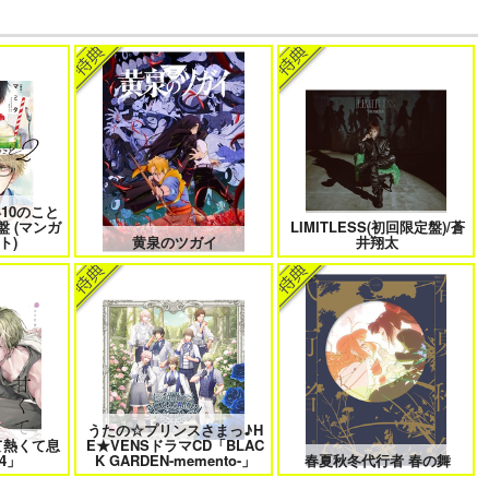
でしょ！！
やらしく躾けて愛してあげる－
最狂ヤンキーが僕だけに夢中な
Dom／Subユニバース－２
件！？
もバイバイ
好きとおかえり
25時、赤坂で 6
10のこと
盤 (マンガ
LIMITLESS(初回限定盤)/蒼
ト)
黄泉のツガイ
井翔太
に行く 2
平野と鍵浦 7
せんせいの金曜日
うたの☆プリンスさまっ♪H
て熱くて息
E★VENSドラマCD「BLAC
れ子羊
夫を味方にする方法 5
甘くて熱くて息もできない 4
4」
K GARDEN-memento-」
春夏秋冬代行者 春の舞