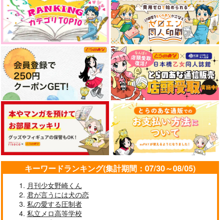
やらしく躾けて愛してあげる－Dom
最狂ヤンキーが僕だけに夢中な
／Subユニバース－２
件！？
うたの☆プリンスさまっ♪HE
「40までにしたい10のこと2」
★VENSドラマCD「BLACK G
ドラマCD特装盤 (マンガ小冊
ARDEN-memento-」
子セット)
なんかもうあーあって感じ。2 特装
僕の愛しいよなさん
版
エンドロールは地獄まで 2
嘘つきなキスで今日もバイバイ
キーワードランキング(集計期間：07/30～08/05)
月刊少女野崎くん
君が言うには犬の恋
好きとおかえり
25時、赤坂で 6
私の愛する圧制者
私立メロ高等学校