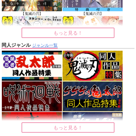
【鬼滅の刃】
【鬼滅の刃】
もっと見る！
同人ジャンル
ジャンル一覧
【Dr.STONE】
【呪術廻戦】
【オリジナル】
【東京卍リベンジャーズ】
【刀剣乱舞】
【僕のヒーローアカデミア】
もっと見る！