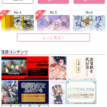
No.4
No.5
No.6
もっと見る！
注目コンテンツ
告白
正規分布の外側
ぼくらはシスタス、明
日には死ぬ花
ガヤ
九十九
kobashiri
1,415
630
円
円
専売
専売
（税込）
（税込）
1,760
円
（税込）
ひゃくえむ。
鬼滅の刃
メダリスト
小宮×トガシ
不死川実弥×不死川玄弥
夜鷹純×明浦路司
サンプル
サンプル
サンプル