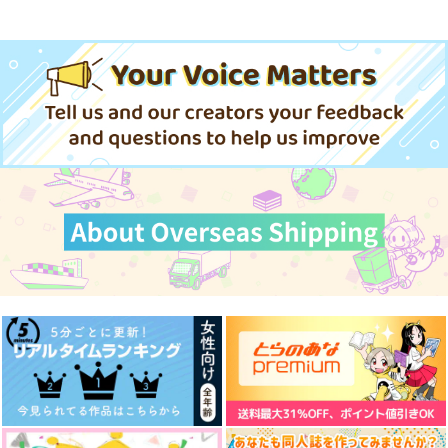
忠犬部下とツンデレ少尉 2
じょうずに我慢できるまで
体感予報 2
青と碧 2
ドラマCD「甘くて熱くて息も
黄泉のツガイ
できない 4」
きみは最愛のステラ 上下巻
ミルクなきみとビターな彼 2
MAMORU MIYANO ASIA LIV
LIMITLESS(初回限定盤)/蒼井
E TOUR 2025-2026 ～VACATI
愛とかいろいろあるところ
あなたは俺の運命でしょ！！
翔太
ONING!～/宮野真守