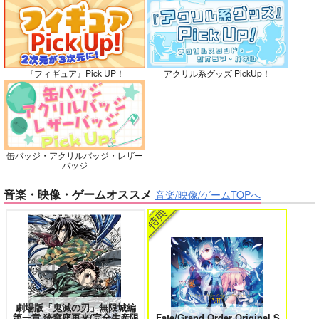
灯台守とかもめの子 3
ヤリチン☆ビッチ部 7
カート
カート
カート
『フィギュア』Pick UP！
アクリル系グッズ PickUp！
俺の可愛い弟は 2
変態ストーカーに狙われてます 5
缶バッジ・アクリルバッジ・レザー
バッジ
バイトの宮川君は店長が好き 2
腐男子も歩けば恋に沼る
音楽・映像・ゲームオススメ
音楽/映像/ゲームTOPへ
出来損ないのラブソング Riff
兎太と烏堂
劇場版「鬼滅の刃」無限城編
第一章 猗窩座再来(完全生産限
Fate/Grand Order Original S