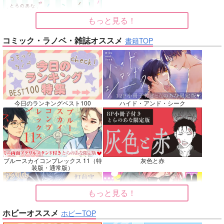
カート
カート
カート
もっと見る！
No.7
No.8
No.9
コミック・ラノベ・雑誌オススメ
書籍TOP
今日のランキングベスト100
ハイド・アンド・シーク
名も無きシャイニーア
Beginning！
Elements
ワー
魚イチ場
韋譜律斗
ブルースカイコンプレックス 11（特
灰色と赤
ウエマリ
装版・通常版）
770
583
円
専売
円
専売
（税込）
（税込）
446
円
専売
（税込）
その他
鎧真伝サムライトルーパー
僕のヒーローアカデミア
もっと見る！
キョウヤ×カラスバ
轟焦凍×緑谷出久
ホビーオススメ
ホビーTOP
サンプル
サンプル
サンプル