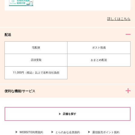
詳しくはこちら
オレはお前に推されたい!!
隠れ狼と流され子羊
配送
宅配便
ポスト投函
店頭受取
おまとめ配送
夫を味方にする方法 5
甘くて熱くて息もできない 4
11,000円（税込）以上で送料当社負担
便利な機能/サービス
北山くんと南谷くん －お付き合い1
ふたりよがりなメルティチャーム 1
年目－&西湖くんと東川くん 1
店舗を探す
WEBSITE利用規約
とらのあな会員規約
通信販売ポイント規約