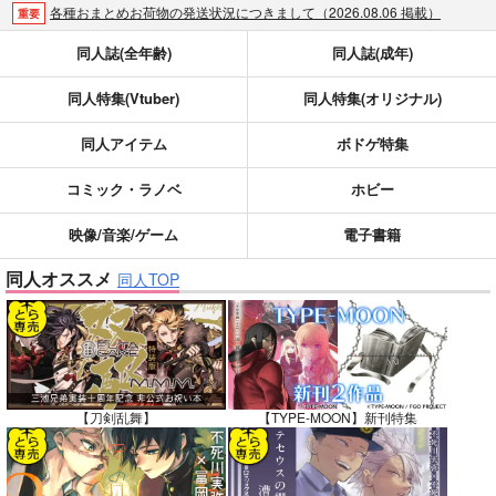
各種おまとめお荷物の発送状況につきまして（2026.08.06 掲載）
重要
【2026/5/7より】再販投票システム・アップデートのお知らせ（2026.05.07 掲載）
重要
同人誌(全年齢)
同人誌(成年)
【2026/4/1より】とらのあなプレミアム、新支払い方法＆新プラン導入のお知らせ（2026.03.09 掲載）
重要
同人特集(Vtuber)
同人特集(オリジナル)
おまとめサイクル「定期便(月2)」一般会員様の利用再開のお知らせ（2026.02.05 掲載）
重要
「とらのあな×駿河屋日本橋乙女同人誌館」通販店頭受取サービス開始のお知らせ（2026.01.05 更新｜2025.12.30 掲載）
重要
同人アイテム
ボドゲ特集
【2025/12/1より】「通販ポイント⇒とらコイン変換キャンペーン」終了のお知らせ（2025.11.21 掲載）
重要
個人情報保護方針の改定について（2025.09.19 更新｜2025.08.01 掲載）
重要
コミック・ラノベ
ホビー
ポイント付与・管理体制改定のお知らせ（2024.11.20 掲載）
重要
映像/音楽/ゲーム
電子書籍
全てのお知らせを見る
同人オススメ
同人TOP
【刀剣乱舞】
【TYPE-MOON】新刊特集