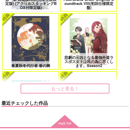
定版) (アクリルスタッキングB
oundtrack VIII(初回仕様限定
花金ラブアクシデント!
絶対ど～しても楽していきたいっ!
OX付限定版)
盤)
鬼上司・獄寺さんは暴かれたい。 6
恋してくれるな、マイバディ
悲劇の元凶となる最強外道ラ
スボス女王は民の為に尽くし
春夏秋冬代行者 春の舞
ます。Season2
みなと商事コインランドリー 7
光が死んだ夏 9
もっと見る！
最近チェックした作品
夜明けの唄 7
ふたりのけもの 2
アイドルマスター SideM
cloud nine(古川 慎盤)/古川慎