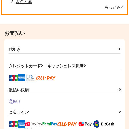
灰色と赤
もっとみる
クールぶり男子と激重男子 1
恋のふりして君を呼ぶ
お支払い
代引き
自分しか知らない彼氏の一面 1
明日もきみに会いに行く 2
クレジットカード
キャッシュレス決済
平野と鍵浦 7
せんせいの金曜日
後払い決済
とらコイン
そんなに言うなら抱いてやる
ファミレス行こ。 下