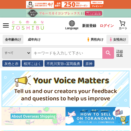
新規登録
ログイン
Language
カート
全年齢向け
成年向け
男性向け
女性向け
詳細
検索
灰色と赤
桜河こはく
不死川実弥×冨岡義勇
原神