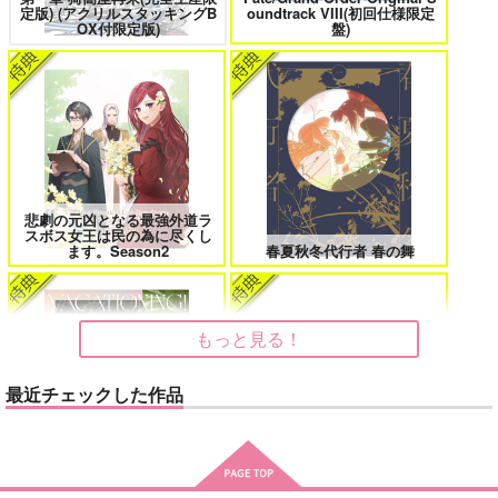
定版) (アクリルスタッキングB
oundtrack VIII(初回仕様限定
花金ラブアクシデント!
絶対ど～しても楽していきたいっ!
OX付限定版)
盤)
鬼上司・獄寺さんは暴かれたい。 6
恋してくれるな、マイバディ
悲劇の元凶となる最強外道ラ
スボス女王は民の為に尽くし
ます。Season2
春夏秋冬代行者 春の舞
みなと商事コインランドリー 7
光が死んだ夏 9
もっと見る！
最近チェックした作品
夜明けの唄 7
ふたりのけもの 2
MAMORU MIYANO ASIA LIV
E TOUR 2025-2026 ～VACATI
LIMITLESS(初回限定盤)/蒼井
ONING!～/宮野真守
翔太