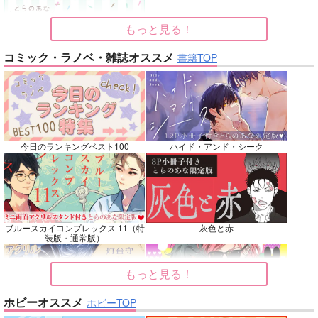
カート
カート
カート
もっと見る！
No.7
No.8
No.9
コミック・ラノベ・雑誌オススメ
書籍TOP
今日のランキングベスト100
ハイド・アンド・シーク
名も無きシャイニーア
Beginning！
Elements
ワー
魚イチ場
韋譜律斗
ブルースカイコンプレックス 11（特
灰色と赤
ウエマリ
装版・通常版）
770
583
円
専売
円
専売
（税込）
（税込）
446
円
専売
（税込）
その他
鎧真伝サムライトルーパー
僕のヒーローアカデミア
もっと見る！
キョウヤ×カラスバ
轟焦凍×緑谷出久
ホビーオススメ
ホビーTOP
サンプル
サンプル
サンプル