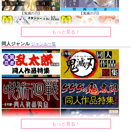
【鬼滅の刃】
【鬼滅の刃】
もっと見る！
同人ジャンル
ジャンル一覧
【Dr.STONE】
【呪術廻戦】
【オリジナル】
【東京卍リベンジャーズ】
【刀剣乱舞】
【僕のヒーローアカデミア】
もっと見る！