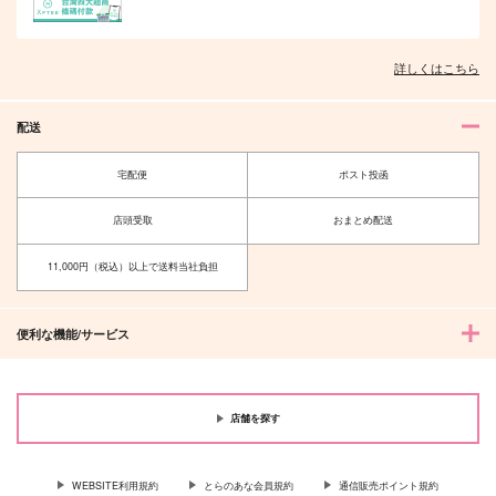
詳しくはこちら
オレはお前に推されたい!!
隠れ狼と流され子羊
配送
宅配便
ポスト投函
店頭受取
おまとめ配送
夫を味方にする方法 5
甘くて熱くて息もできない 4
11,000円（税込）以上で送料当社負担
便利な機能/サービス
北山くんと南谷くん －お付き合い1
ふたりよがりなメルティチャーム 1
年目－&西湖くんと東川くん 1
店舗を探す
WEBSITE利用規約
とらのあな会員規約
通信販売ポイント規約