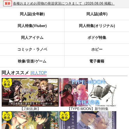
各種おまとめお荷物の発送状況につきまして（2026.08.06 掲載）
重要
【2026/5/7より】再販投票システム・アップデートのお知らせ（2026.05.07 掲載）
重要
同人誌(全年齢)
同人誌(成年)
【2026/4/1より】とらのあなプレミアム、新支払い方法＆新プラン導入のお知らせ（2026.03.09 掲載）
重要
同人特集(Vtuber)
同人特集(オリジナル)
おまとめサイクル「定期便(月2)」一般会員様の利用再開のお知らせ（2026.02.05 掲載）
重要
「とらのあな×駿河屋日本橋乙女同人誌館」通販店頭受取サービス開始のお知らせ（2026.01.05 更新｜2025.12.30 掲載）
重要
同人アイテム
ボドゲ特集
【2025/12/1より】「通販ポイント⇒とらコイン変換キャンペーン」終了のお知らせ（2025.11.21 掲載）
重要
個人情報保護方針の改定について（2025.09.19 更新｜2025.08.01 掲載）
重要
コミック・ラノベ
ホビー
ポイント付与・管理体制改定のお知らせ（2024.11.20 掲載）
重要
映像/音楽/ゲーム
電子書籍
全てのお知らせを見る
同人オススメ
同人TOP
【刀剣乱舞】
【TYPE-MOON】新刊特集