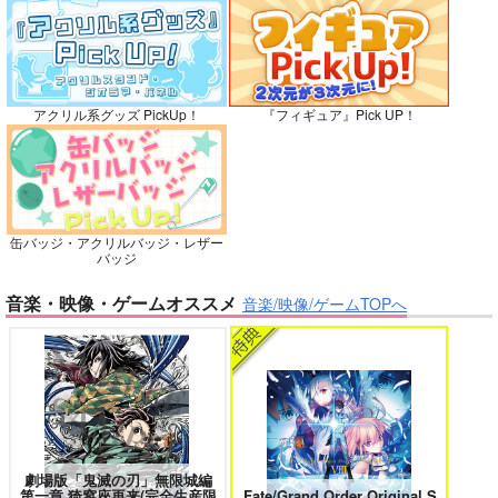
灯台守とかもめの子 3
ヤリチン☆ビッチ部 7
カート
カート
カート
アクリル系グッズ PickUp！
『フィギュア』Pick UP！
俺の可愛い弟は 2
変態ストーカーに狙われてます 5
缶バッジ・アクリルバッジ・レザー
バッジ
バイトの宮川君は店長が好き 2
腐男子も歩けば恋に沼る
音楽・映像・ゲームオススメ
音楽/映像/ゲームTOPへ
出来損ないのラブソング Riff
兎太と烏堂
劇場版「鬼滅の刃」無限城編
第一章 猗窩座再来(完全生産限
Fate/Grand Order Original S