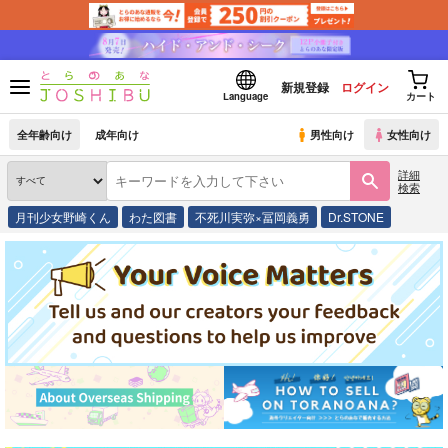
新規登録
ログイン
Language
カート
全年齢向け
成年向け
男性向け
女性向け
詳細
検索
月刊少女野崎くん
わた図書
不死川実弥×冨岡義勇
Dr.STONE