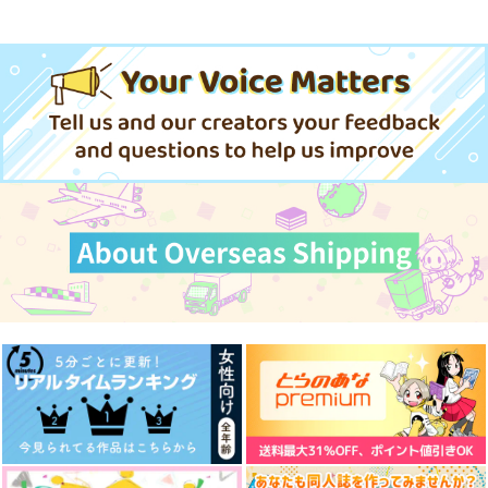
忠犬部下とツンデレ少尉 2
じょうずに我慢できるまで
体感予報 2
青と碧 2
うたの☆プリンスさまっ♪HE
ドラマCD「甘くて熱くて息も
★VENSドラマCD「BLACK G
できない 4」
ARDEN-memento-」
きみは最愛のステラ 上下巻
ミルクなきみとビターな彼 2
「40までにしたい10のこと2」
ドラマCD特装盤 (マンガ小冊
愛とかいろいろあるところ
あなたは俺の運命でしょ！！
子セット)
cloud nine(古川 慎盤)/古川慎