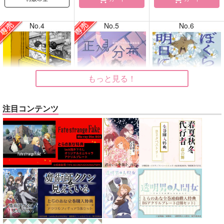
No.4
No.5
No.6
もっと見る！
注目コンテンツ
告白
正規分布の外側
ぼくらはシスタス、明
日には死ぬ花
ガヤ
九十九
kobashiri
1,415
630
円
円
専売
専売
（税込）
（税込）
1,760
円
（税込）
ひゃくえむ。
鬼滅の刃
メダリスト
小宮×トガシ
不死川実弥×不死川玄弥
夜鷹純×明浦路司
サンプル
サンプル
サンプル