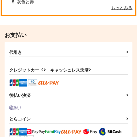
灰色と赤
もっとみる
クールぶり男子と激重男子 1
恋のふりして君を呼ぶ
お支払い
代引き
自分しか知らない彼氏の一面 1
明日もきみに会いに行く 2
クレジットカード
キャッシュレス決済
平野と鍵浦 7
せんせいの金曜日
後払い決済
とらコイン
そんなに言うなら抱いてやる
ファミレス行こ。 下