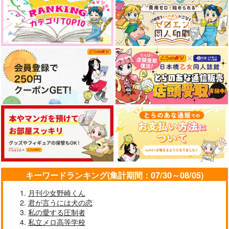
やらしく躾けて愛してあげる－Dom
最狂ヤンキーが僕だけに夢中な
／Subユニバース－２
件！？
黄泉のツガイ
アイドルマスター SideM
なんかもうあーあって感じ。2 特装
僕の愛しいよなさん
版
エンドロールは地獄まで 2
嘘つきなキスで今日もバイバイ
キーワードランキング(集計期間：07/30～08/05)
月刊少女野崎くん
君が言うには犬の恋
好きとおかえり
25時、赤坂で 6
私の愛する圧制者
私立メロ高等学校