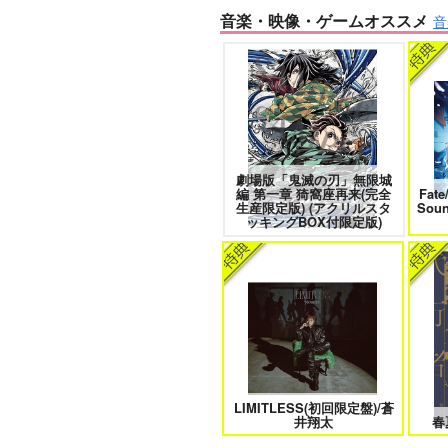
音楽・映像・ゲームオススメ
音
きみは最愛のステラ 上下巻
ミル
劇場版「鬼滅の刃」無限城
なんかもうあーあって感じ。2 特
編 第一章 猗窩座再来(完全
Fate
装版
生産限定版) (アクリルスタ
Sou
ッキングBOX付限定版)
クールぶり男子と激重男子 1
LIMITLESS(初回限定盤)/蒼
そんなに言うなら抱いてやる
井翔太
春