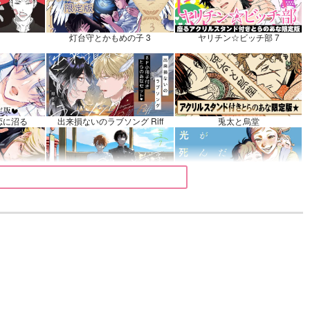
ぶ
灯台守とかもめの子 3
ヤリチン☆ビッチ部 7
カート
恋に沼る
出来損ないのラブソング Riff
兎太と烏堂
マイバディ
みなと商事コインランドリー 7
光が死んだ夏 9
きるまで
体感予報 2
青と碧 2