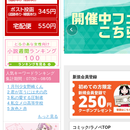
人気キーワードランキング
新規会員登録
集計期間：07/30～08/05
1 月刊少女野崎くん
2 君が言うには犬の恋
3 私の愛する圧制者
4 私立メロ高等学校
5 灰色と赤
もっと見る
コミック/ラノベTOP