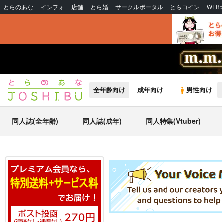
とらのあな
インフォ
店舗
とら婚
サークルポータル
とらコイン
WE
全年齢向け
成年向け
男性向け
同人誌(全年齢)
同人誌(成年)
同人特集(Vtuber)