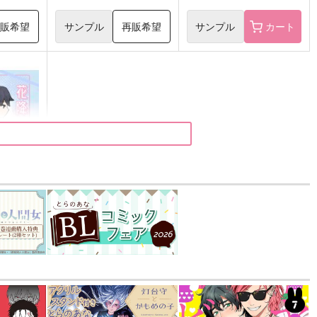
再販希望
サンプル
再販希望
サンプル
カート
すこし
）