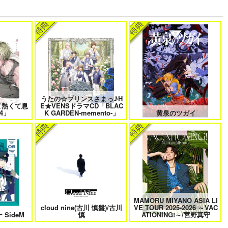
でしょ！！
やらしく躾けて愛してあげる－
最狂ヤンキーが僕だけに夢中な
Dom／Subユニバース－２
件！？
もバイバイ
好きとおかえり
25時、赤坂で 6
うたの☆プリンスさまっ♪H
て熱くて息
E★VENSドラマCD「BLAC
4」
K GARDEN-memento-」
黄泉のツガイ
に行く 2
平野と鍵浦 7
せんせいの金曜日
MAMORU MIYANO ASIA LI
cloud nine(古川 慎盤)/古川
VE TOUR 2025-2026 ～VAC
れ子羊
夫を味方にする方法 5
甘くて熱くて息もできない 4
SideM
慎
ATIONING!～/宮野真守