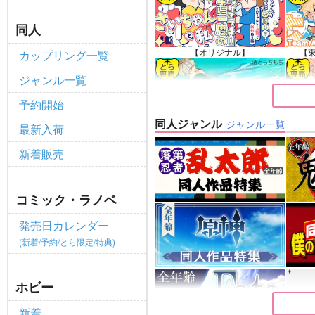
ポイント付与・管理体制改定のお
重要
同人
全てのお知らせを見る
【オリジナル】
【
カップリング一覧
ジャンル一覧
予約開始
同人ジャンル
ジャンル一覧
最新入荷
【原神】
新着販売
コミック・ラノベ
発売日カレンダー
(新着/予約/とら限定/特典)
ホビー
新着