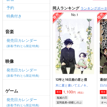
予約
同人ランキング
ランキングポー
No.1
特典付き
音楽
発売日カレンダー
(新着/予約/とら限定/特典)
映像
発売日カレンダー
(新着/予約/とら限定/特典)
12年と16日差の君と僕
通信
木に夏と書いてエノキ。
日の
ゲーム
1,100
円
専売
専売
（税込）
鬼滅の刃
落第
発売日カレンダー
冨岡義勇×胡蝶しのぶ
オー
(新着/予約/とら限定/特典)