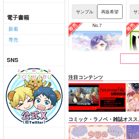
サンプル
再販希望
サ
電子書籍
No.7
新着
専売
SNS
注目コンテンツ
逆行フェルディナンドの憂
はち
鬱５
お豆
コミック・ラノベ・雑誌オスス
こんぺい党
専売
787
円
専売
（税込）
落第
本好きの下剋上