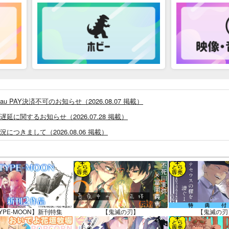
PAY決済不可のお知らせ（2026.08.07 掲載）
に関するお知らせ（2026.07.28 掲載）
つきまして（2026.08.06 掲載）
システム・アップデートのお知らせ（2026.05.07 掲載）
あなプレミアム、新支払い方法＆新プラン導入のお知らせ（2026.03.09 掲載）
)」一般会員様の利用再開のお知らせ（2026.02.05 掲載）
同人誌館」通販店頭受取サービス開始のお知らせ（2026.01.05 更新｜2025.
販ポイント⇒とらコイン変換キャンペーン」終了のお知らせ（2025.11.21 掲載）
YPE-MOON】新刊特集
【鬼滅の刃】
【鬼滅の刃
025.09.19 更新｜2025.08.01 掲載）