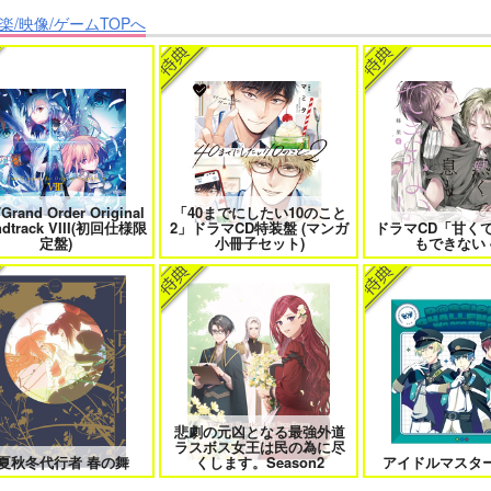
楽/映像/ゲームTOPへ
クなきみとビターな彼 2
愛とかいろいろあるところ
あなたは俺の運命
僕の愛しいよなさん
エンドロールは地獄まで 2
嘘つきなキスで今日
/Grand Order Original
「40までにしたい10のこと
ndtrack VIII(初回仕様限
2」ドラマCD特装盤 (マンガ
ドラマCD「甘く
定盤)
小冊子セット)
もできない 
恋のふりして君を呼ぶ
自分しか知らない彼氏の一面 1
明日もきみに会い
悲劇の元凶となる最強外道
ラスボス女王は民の為に尽
ファミレス行こ。 下
オレはお前に推されたい!!
隠れ狼と流さ
夏秋冬代行者 春の舞
くします。Season2
アイドルマスター 