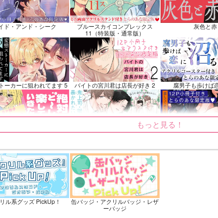
三郎×竹谷八左ヱ門
冨岡義勇×胡蝶しの
イド・アンド・シーク
ブルースカイコンプレックス
灰色と赤
ンプル
カート
サンプル
再販希望
サンプル
11（特装版・通常版）
トーカーに狙われてます 5
バイトの宮川君は店長が好き 2
腐男子も歩けば
もっと見る！
～しても楽していきたいっ!
鬼上司・獄寺さんは暴かれたい。
恋してくれるな、
6
ふたりのけもの 2
忠犬部下とツンデレ少尉 2
じょうずに我慢で
リル系グッズ PickUp！
缶バッジ・アクリルバッジ・レザ
ーバッジ