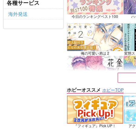
鉢屋
各種サービス
フェルディナンド×ローゼマイン
海外発送
今日のランキングベスト100
ハ
サンプル
カート
サ
俺の可愛い弟は 2
変態ス
花金ラブアクシデント!
絶対ど
ホビーオススメ
ホビーTOP
夜明けの唄 7
『フィギュア』Pick UP！
アク