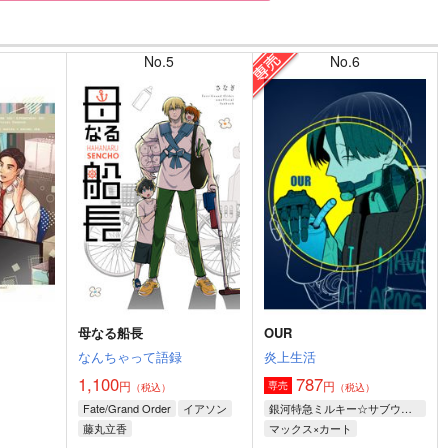
No.5
No.6
母なる船長
OUR
なんちゃって語録
炎上生活
1,100
787
円
円
専売
）
（税込）
（税込）
Fate/Grand Order
イアソン
銀河特急ミルキー☆サブウェイ
藤丸立香
マックス×カート