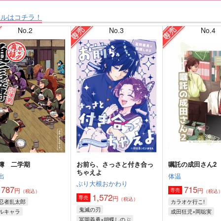
タルはコチラ！
No.2
No.3
No.4
簿 二学期
お前ら、さっさと付き合っ
嘱託の成田さん2
ちゃえよ
出
体温
ぶり大根おかわり
787
715
円
円
専売
（税込）
（税込
1,572
円
専売
（税込）
忍者乱太郎
カラオケ行こ!
鬼滅の刃
ルキャラ
成田狂児×岡聡実
冨岡義勇×胡蝶しのぶ