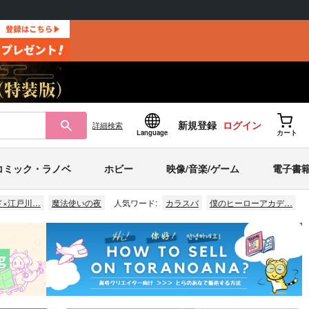
新規登録
ログイン
詳細
検索
Language
カート
コミック・ラノベ
ホビー
映像/音楽/ゲーム
電子書
ド×江戸川…
魔法使いの夜
人気ワード:
カラスバ
僕のヒーローアカデ…