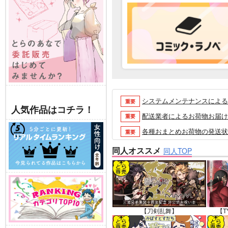
システムメンテナンスによるau 
重要
人気作品はコチラ！
配送業者によるお荷物お届け遅延
重要
各種おまとめお荷物の発送状況に
重要
【2026/5/7より】再販投票
重要
同人オススメ
同人TOP
【2026/4/1より】とらの
重要
おまとめサイクル「定期便(月2
重要
「とらのあな×駿河屋日本橋乙女
重要
【2025/12/1より】「通
重要
【刀剣乱舞】
【T
個人情報保護方針の改定について（2
重要