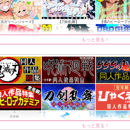
知らせ（2024.11.20 掲載）
東京卍リベンジャーズ】
【刀剣乱舞】
【僕のヒーローア
もっと見る！
【ゲゲゲの鬼太郎】
【鬼滅の刃】
【僕のヒーローア
もっと見る！