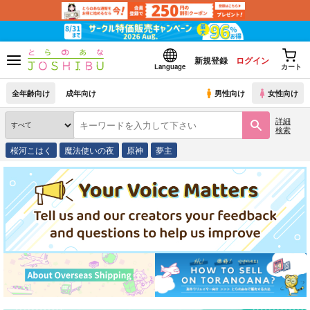
新規登録
ログイン
Language
カート
全年齢向け
成年向け
男性向け
女性向け
詳細
検索
桜河こはく
魔法使いの夜
原神
夢主