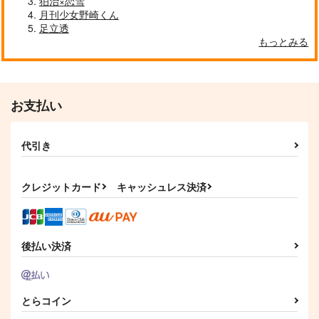
狛治×恋雪
月刊少女野崎くん
足立透
もっとみる
自分しか知らない彼氏の一面 1
明日もきみに会いに行く 2
お支払い
代引き
平野と鍵浦 7
せんせいの金曜日
クレジットカード
キャッシュレス決済
そんなに言うなら抱いてやる
ファミレス行こ。 下
後払い決済
とらコイン
オレはお前に推されたい!!
隠れ狼と流され子羊