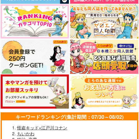
なんかもうあーあって感じ。2 特装
僕の愛しいよなさん
版
LIMITLESS(初回限定盤)/蒼井
ドラマCD「甘くて熱くて息も
翔太
できない 4」
エンドロールは地獄まで 2
嘘つきなキスで今日もバイバイ
好きとおかえり
25時、赤坂で 6
キーワードランキング(集計期間：07/30～08/02)
怪盗キッド×江戸川コナン
ちいかわ
クールぶり男子と激重男子 1
恋のふりして君を呼ぶ