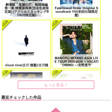
劇場版「鬼滅の刃」無限城編
サンプル
第一章 猗窩座再来(完全生産限
Fate/Grand Order Original S
鬼上司・獄寺さんは暴かれたい。 6
恋してくれるな、マイバディ
定版) (アクリルスタッキングB
oundtrack VIII(初回仕様限定
OX付限定版)
盤)
カート
みなと商事コインランドリー 7
光が死んだ夏 9
MAMORU MIYANO ASIA LIV
E TOUR 2025-2026 ～VACATI
cloud nine(古川 慎盤)/古川慎
ONING!～/宮野真守
夜明けの唄 7
ふたりのけもの 2
もっと見る！
忠犬部下とツンデレ少尉 2
じょうずに我慢できるまで
最近チェックした作品
悲劇の元凶となる最強外道ラ
スボス女王は民の為に尽くし