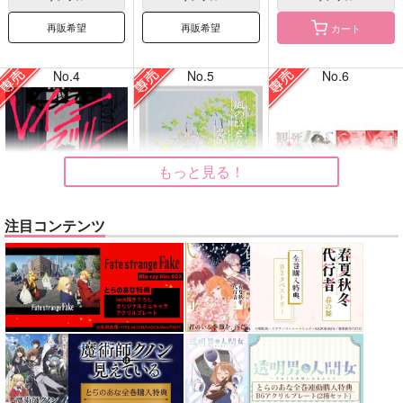
再販希望
再販希望
カート
No.4
No.5
No.6
もっと見る！
注目コンテンツ
レイニーブルー
風のひとりごと 夢の
死後観察日記
続き
はるさめぱすた
道ずれ
+plus
770
944
円
専売
円
専売
（税込）
（税込）
693
円
専売
（税込）
鬼滅の刃
ALIEN STAGE
鬼滅の刃
獪岳×我妻善逸
イヴァン×ティル/ミジ×スア
不死川実弥×冨岡義勇