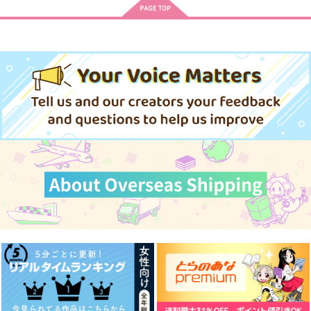
春夏秋冬代行者 春の舞
ます。Season2
体感予報 2
青と碧 2
きみは最愛のステラ 上下巻
ミルクなきみとビターな彼 2
うたの☆プリンスさまっ♪HE
★VENSドラマCD「BLACK G
ARDEN-memento-」
黄泉のツガイ
愛とかいろいろあるところ
あなたは俺の運命でしょ！！
「40までにしたい10のこと2」
やらしく躾けて愛してあげる－Dom
最狂ヤンキーが僕だけに夢中な
ドラマCD特装盤 (マンガ小冊
／Subユニバース－２
件！？
子セット)
アイドルマスター SideM