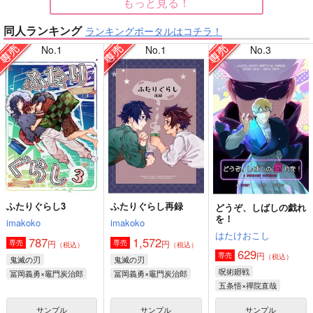
もっと見る！
同人ランキング
ランキングポータルはコチラ！
【僕のヒーローアカデミア】
【鬼滅の刃】
No.1
No.1
No.3
【原神】
【ゲゲゲの鬼太郎】
ふたりぐらし3
ふたりぐらし再録
どうぞ、しばしの戯れ
【鬼滅の刃】
【僕のヒーローアカデミア】
を！
imakoko
imakoko
はたけおこし
787
1,572
円
円
専売
専売
（税込）
（税込）
629
円
専売
（税込）
鬼滅の刃
鬼滅の刃
呪術廻戦
冨岡義勇×竈門炭治郎
冨岡義勇×竈門炭治郎
五条悟×禪院直哉
サンプル
サンプル
サンプル