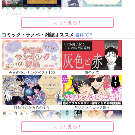
サンプル
サンプル
サンプル
カート
カート
カート
もっと見る！
No.7
No.8
No.9
コミック・ラノベ・雑誌オススメ
書籍TOP
今日のランキングベスト100
灰色と赤
お隣パニック!!
悪縁
nanka A kanji no title
キャロル
ぽむ屋
ハイパーソニックソウ
灯台守とかもめの子 3
ヤリチン☆ビッチ部 7
ル
1,100
770
円
円
専売
（税込）
（税込）
2,200
その他
Fate/Grand Order
円
（税込）
もっと見る！
カラスバ×セイカ
マシュ・キリエライト
Fate/Grand Order
リリス
インドラ
近藤勇