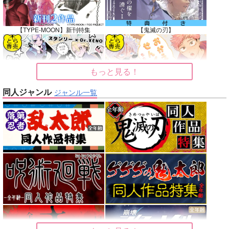
【TYPE-MOON】新刊特集
【鬼滅の刃】
もっと見る！
【Dr.STONE】
【呪術廻戦】
同人ジャンル
ジャンル一覧
【オリジナル】
【東京卍リベンジャーズ】
【刀剣乱舞】
【僕のヒーローアカデミア】