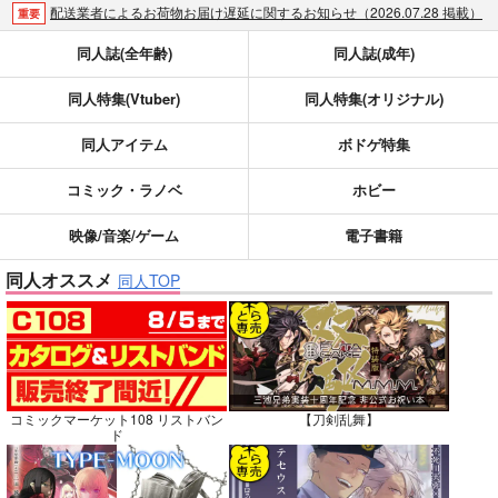
配送業者によるお荷物お届け遅延に関するお知らせ（2026.07.28 掲載）
重要
各種おまとめお荷物の発送状況につきまして（2026.07.30 掲載）
重要
同人誌(全年齢)
同人誌(成年)
【2026/5/7より】再販投票システム・アップデートのお知らせ（2026.05.07 掲載）
重要
同人特集(Vtuber)
同人特集(オリジナル)
【2026/4/1より】とらのあなプレミアム、新支払い方法＆新プラン導入のお知らせ（2026.03.09 掲載）
重要
おまとめサイクル「定期便(月2)」一般会員様の利用再開のお知らせ（2026.02.05 掲載）
重要
同人アイテム
ボドゲ特集
「とらのあな×駿河屋日本橋乙女同人誌館」通販店頭受取サービス開始のお知らせ（2026.01.05 更新｜2025.12.30 掲載）
重要
【2025/12/1より】「通販ポイント⇒とらコイン変換キャンペーン」終了のお知らせ（2025.11.21 掲載）
重要
コミック・ラノベ
ホビー
個人情報保護方針の改定について（2025.09.19 更新｜2025.08.01 掲載）
重要
映像/音楽/ゲーム
電子書籍
ポイント付与・管理体制改定のお知らせ（2024.11.20 掲載）
重要
同人オススメ
全てのお知らせを見る
同人TOP
コミックマーケット108 リストバン
【刀剣乱舞】
ド