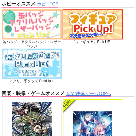
ホビーオススメ
ホビーTOP
俺の可愛い弟は 2
変態ストーカーに狙われてます 5
サンプル
サンプル
サンプル
再販希望
カート
カート
No.10
缶バッジ・アクリルバッジ・レザー
『フィギュア』Pick UP！
バイトの宮川君は店長が好き 2
腐男子も歩けば恋に沼る
バッジ
出来損ないのラブソング Riff
兎太と烏堂
アクリル系グッズ PickUp！
音楽・映像・ゲームオススメ
音楽/映像/ゲームTOPへ
ただ声ひとつ
いぬばしり
花金ラブアクシデント!
絶対ど～しても楽していきたいっ!
1,430
円
専売
（税込）
呪術廻戦
夏油傑×五条悟