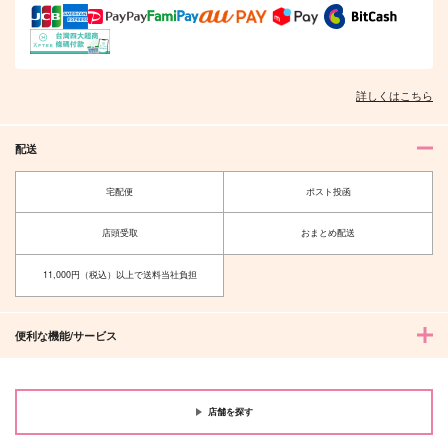
詳しくはこちら
夫を味方にする方法 5
甘くて熱くて息もできない 4
配送
宅配便
ポスト投函
北山くんと南谷くん －お付き合い1
ふたりよがりなメルティチャーム 1
店頭受取
おまとめ配送
年目－&西湖くんと東川くん 1
11,000円（税込）以上で送料当社負担
便利な機能/サービス
佐々木と宮野 11
理想的恋愛の条件 4 特装版
店舗を探す