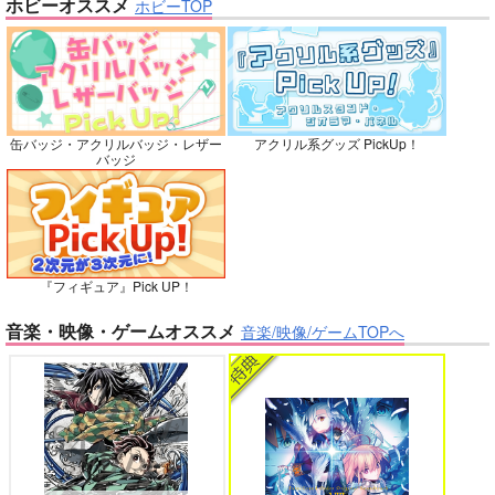
ホビーオススメ
ホビーTOP
再販希望
灯台守とかもめの子 3
ヤリチン☆ビッチ部 7
カート
カート
No.10
缶バッジ・アクリルバッジ・レザー
アクリル系グッズ PickUp！
バッジ
俺の可愛い弟は 2
変態ストーカーに狙われてます 5
『フィギュア』Pick UP！
バイトの宮川君は店長が好き 2
腐男子も歩けば恋に沼る
音楽・映像・ゲームオススメ
音楽/映像/ゲームTOPへ
花降る頃まであとすこ
し
Rainy dot.
629
出来損ないのラブソング Riff
兎太と烏堂
円
専売
（税込）
鬼滅の刃
冨岡義勇×胡蝶しのぶ