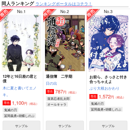
同人ランキング
ランキングポータルはコチラ！
No.1
No.2
No.3
【僕のヒーローアカデミア】
【鬼滅の刃】
【原神】
【ゲゲゲの鬼太郎】
12年と16日差の君と
通信簿 二学期
お前ら、さっさと付き
僕
合っちゃえよ
【鬼滅の刃】
【僕のヒーローアカデミア】
日の出
木に夏と書いてエノ
ぶり大根おかわり
787
円
専売
（税込）
キ。
1,572
円
専売
（税込）
落第忍者乱太郎
1,100
円
専売
鬼滅の刃
（税込）
オールキャラ
冨岡義勇×胡蝶しのぶ
鬼滅の刃
冨岡義勇×胡蝶しのぶ
サンプル
サンプル
サンプル