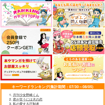
やらしく躾けて愛してあげる－Dom
最狂ヤンキーが僕だけに夢中な
／Subユニバース－２
件！？
うたの☆プリンスさまっ♪HE
★VENSドラマCD「BLACK G
cloud nine(古川 慎盤)/古川慎
ARDEN-memento-」
なんかもうあーあって感じ。2 特装
僕の愛しいよなさん
版
エンドロールは地獄まで 2
嘘つきなキスで今日もバイバイ
キーワードランキング(集計期間：07/30～08/05)
月刊少女野崎くん
君が言うには犬の恋
好きとおかえり
25時、赤坂で 6
私の愛する圧制者