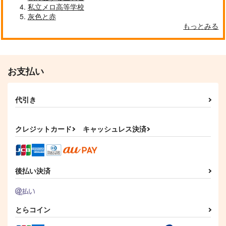
私立メロ高等学校
灰色と赤
もっとみる
クールぶり男子と激重男子 1
恋のふりして君を呼ぶ
お支払い
代引き
自分しか知らない彼氏の一面 1
明日もきみに会いに行く 2
クレジットカード
キャッシュレス決済
平野と鍵浦 7
せんせいの金曜日
後払い決済
とらコイン