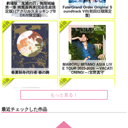
サンプル
劇場版「鬼滅の刃」無限城編
第一章 猗窩座再来(完全生産限
Fate/Grand Order Original S
定版) (アクリルスタッキングB
oundtrack VIII(初回仕様限定
再販希望
花金ラブアクシデント!
絶対ど～しても楽していきたいっ!
OX付限定版)
盤)
鬼上司・獄寺さんは暴かれたい。 6
恋してくれるな、マイバディ
MAMORU MIYANO ASIA LIV
E TOUR 2025-2026 ～VACATI
春夏秋冬代行者 春の舞
ONING!～/宮野真守
みなと商事コインランドリー 7
光が死んだ夏 9
もっと見る！
最近チェックした作品
夜明けの唄 7
ふたりのけもの 2
「40までにしたい10のこと2」
ドラマCD特装盤 (マンガ小冊
LIMITLESS(初回限定盤)/蒼井