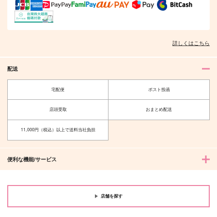
そんなに言うなら抱いてやる
ファミレス行こ。 下
詳しくはこちら
オレはお前に推されたい!!
隠れ狼と流され子羊
配送
宅配便
ポスト投函
店頭受取
おまとめ配送
夫を味方にする方法 5
甘くて熱くて息もできない 4
11,000円（税込）以上で送料当社負担
便利な機能/サービス
北山くんと南谷くん －お付き合い1
ふたりよがりなメルティチャーム 1
年目－&西湖くんと東川くん 1
店舗を探す