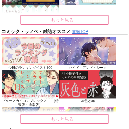
再販希望
カート
カート
もっと見る！
No.7
No.8
No.9
コミック・ラノベ・雑誌オススメ
書籍TOP
今日のランキングベスト100
ハイド・アンド・シーク
逆行フェルディナンド
はちたけとぼくたち
カラセイLOG
の憂鬱５
お豆腐本舗
Mikke
こんぺい党
707
499
円
ブルースカイコンプレックス 11（特
灰色と赤
専売
円
専売
（税込）
（税込）
787
装版・通常版）
円
専売
（税込）
落第忍者乱太郎
その他
本好きの下剋上
鉢屋三郎×竹谷八左ヱ門
カラスバ×セイカ
フェルディナンド×ローゼマイン
もっと見る！
サンプル
サンプル
サンプル