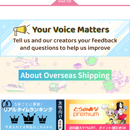
子セット)
翔太
忠犬部下とツンデレ少尉 2
じょうずに我慢できるまで
体感予報 2
青と碧 2
悲劇の元凶となる最強外道ラ
スボス女王は民の為に尽くし
アイドルマスター SideM
ます。Season2
きみは最愛のステラ 上下巻
ミルクなきみとビターな彼 2
ドラマCD「甘くて熱くて息も
愛とかいろいろあるところ
あなたは俺の運命でしょ！！
黄泉のツガイ
できない 4」