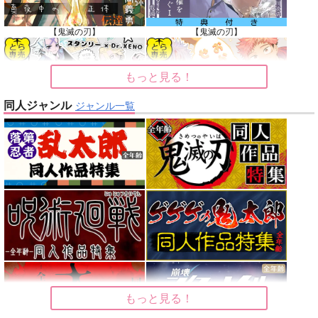
【鬼滅の刃】
【鬼滅の刃】
もっと見る！
同人ジャンル
ジャンル一覧
【Dr.STONE】
【呪術廻戦】
【オリジナル】
【東京卍リベンジャーズ】
【刀剣乱舞】
【僕のヒーローアカデミア】
もっと見る！