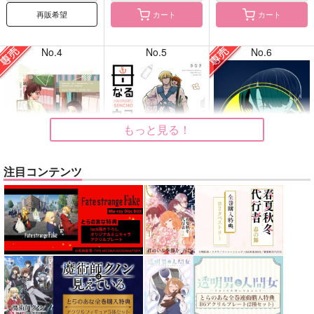
再販希望
カート
カート
No.4
No.5
No.6
もっと見る！
注目コンテンツ
嘱託の成田さん2
母なる船長
OUR
体温
なんちゃって語録
炎上生活
715
1,100
787
円
円
専売
円
専売
（税込）
（税込）
（税込）
カラオケ行こ!
Fate/Grand Order
銀河特急ミルキー☆サブウェイ
成田狂児×岡聡実
イアソン
藤丸立香
マックス×カート
サンプル
サンプル
サンプル