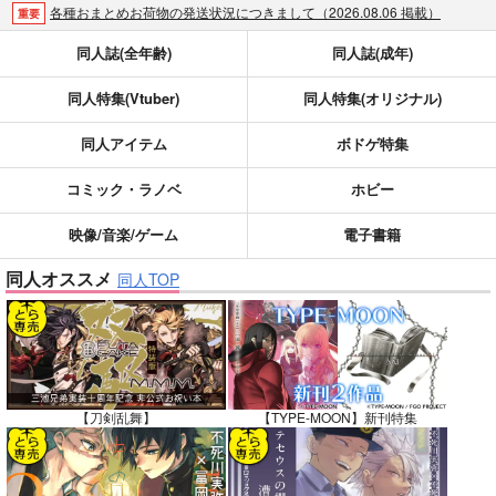
各種おまとめお荷物の発送状況につきまして（2026.08.06 掲載）
重要
【2026/5/7より】再販投票システム・アップデートのお知らせ（2026.05.07 掲載）
重要
同人誌(全年齢)
同人誌(成年)
【2026/4/1より】とらのあなプレミアム、新支払い方法＆新プラン導入のお知らせ（2026.03.09 掲載）
重要
同人特集(Vtuber)
同人特集(オリジナル)
おまとめサイクル「定期便(月2)」一般会員様の利用再開のお知らせ（2026.02.05 掲載）
重要
「とらのあな×駿河屋日本橋乙女同人誌館」通販店頭受取サービス開始のお知らせ（2026.01.05 更新｜2025.12.30 掲載）
重要
同人アイテム
ボドゲ特集
【2025/12/1より】「通販ポイント⇒とらコイン変換キャンペーン」終了のお知らせ（2025.11.21 掲載）
重要
個人情報保護方針の改定について（2025.09.19 更新｜2025.08.01 掲載）
重要
コミック・ラノベ
ホビー
ポイント付与・管理体制改定のお知らせ（2024.11.20 掲載）
重要
映像/音楽/ゲーム
電子書籍
全てのお知らせを見る
同人オススメ
同人TOP
【刀剣乱舞】
【TYPE-MOON】新刊特集