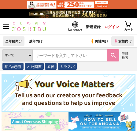
新規登録
ログイン
Language
カート
全年齢向け
成年向け
男性向け
女性向け
詳細
検索
狛治×恋雪
わた図書
原神
カラスバ