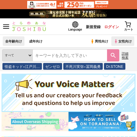
新規登録
ログイン
Language
カート
全年齢向け
成年向け
男性向け
女性向け
詳細
検索
怪盗キッド×江戸川…
ゼンゼロ
不死川実弥×冨岡義勇
Dr.STONE