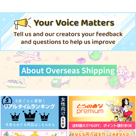
忠犬部下とツンデレ少尉 2
じょうずに我慢できるまで
体感予報 2
青と碧 2
アイドルマスター SideM
黄泉のツガイ
きみは最愛のステラ 上下巻
ミルクなきみとビターな彼 2
LIMITLESS(初回限定盤)/蒼井
愛とかいろいろあるところ
あなたは俺の運命でしょ！！
cloud nine(古川 慎盤)/古川慎
翔太