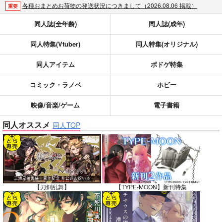
各種おまとめお荷物の発送状況につきまして（2026.08.06 掲載）
重要
【2026/5/7より】再販投票システム・アップデートのお知らせ（2026.05.07 掲載）
重要
同人誌(全年齢)
同人誌(成年)
【2026/4/1より】とらのあなプレミアム、新支払い方法＆新プラン導入のお知らせ（2026.03.09 掲載）
重要
同人特集(Vtuber)
同人特集(オリジナル)
おまとめサイクル「定期便(月2)」一般会員様の利用再開のお知らせ（2026.02.05 掲載）
重要
「とらのあな×駿河屋日本橋乙女同人誌館」通販店頭受取サービス開始のお知らせ（2026.01.05 更新｜2025.12.30 掲載）
重要
同人アイテム
ボドゲ特集
【2025/12/1より】「通販ポイント⇒とらコイン変換キャンペーン」終了のお知らせ（2025.11.21 掲載）
重要
個人情報保護方針の改定について（2025.09.19 更新｜2025.08.01 掲載）
重要
コミック・ラノベ
ホビー
ポイント付与・管理体制改定のお知らせ（2024.11.20 掲載）
重要
映像/音楽/ゲーム
電子書籍
全てのお知らせを見る
同人オススメ
同人TOP
【刀剣乱舞】
【TYPE-MOON】新刊特集