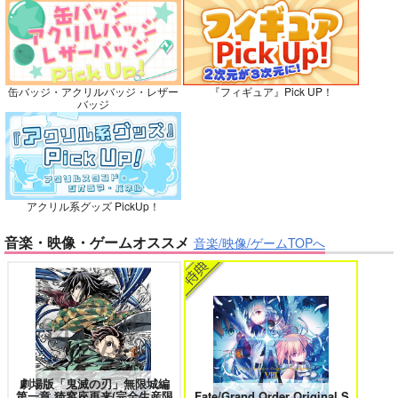
灯台守とかもめの子 3
ヤリチン☆ビッチ部 7
カート
カート
カート
缶バッジ・アクリルバッジ・レザー
『フィギュア』Pick UP！
バッジ
俺の可愛い弟は 2
変態ストーカーに狙われてます 5
アクリル系グッズ PickUp！
バイトの宮川君は店長が好き 2
腐男子も歩けば恋に沼る
音楽・映像・ゲームオススメ
音楽/映像/ゲームTOPへ
出来損ないのラブソング Riff
兎太と烏堂
劇場版「鬼滅の刃」無限城編
第一章 猗窩座再来(完全生産限
Fate/Grand Order Original S