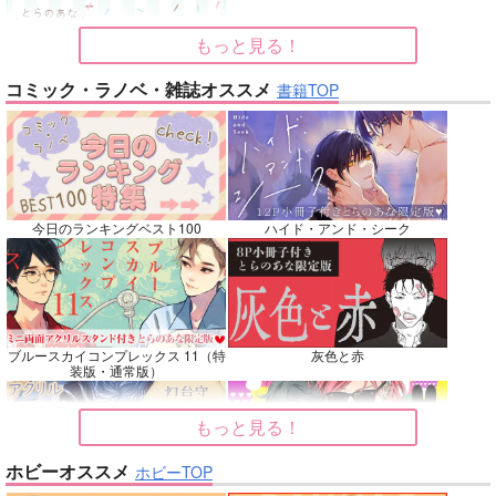
カート
カート
カート
もっと見る！
No.7
No.8
No.9
コミック・ラノベ・雑誌オススメ
書籍TOP
今日のランキングベスト100
ハイド・アンド・シーク
名も無きシャイニーア
Beginning！
Elements
ワー
魚イチ場
韋譜律斗
ブルースカイコンプレックス 11（特
灰色と赤
ウエマリ
装版・通常版）
770
583
円
専売
円
専売
（税込）
（税込）
446
円
専売
（税込）
その他
鎧真伝サムライトルーパー
僕のヒーローアカデミア
もっと見る！
キョウヤ×カラスバ
轟焦凍×緑谷出久
ホビーオススメ
ホビーTOP
サンプル
サンプル
サンプル