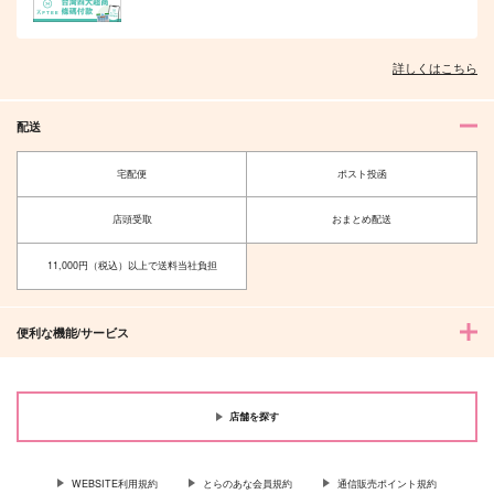
詳しくはこちら
オレはお前に推されたい!!
隠れ狼と流され子羊
配送
宅配便
ポスト投函
店頭受取
おまとめ配送
夫を味方にする方法 5
甘くて熱くて息もできない 4
11,000円（税込）以上で送料当社負担
便利な機能/サービス
北山くんと南谷くん －お付き合い1
ふたりよがりなメルティチャーム 1
年目－&西湖くんと東川くん 1
店舗を探す
WEBSITE利用規約
とらのあな会員規約
通信販売ポイント規約