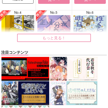
No.4
No.5
No.6
もっと見る！
注目コンテンツ
告白
正規分布の外側
ぼくらはシスタス、明
日には死ぬ花
ガヤ
九十九
kobashiri
1,415
630
円
円
専売
専売
（税込）
（税込）
1,760
円
（税込）
ひゃくえむ。
鬼滅の刃
メダリスト
小宮×トガシ
不死川実弥×不死川玄弥
夜鷹純×明浦路司
サンプル
サンプル
サンプル