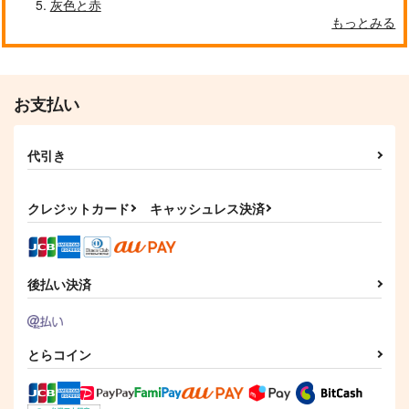
灰色と赤
もっとみる
クールぶり男子と激重男子 1
恋のふりして君を呼ぶ
お支払い
代引き
自分しか知らない彼氏の一面 1
明日もきみに会いに行く 2
クレジットカード
キャッシュレス決済
平野と鍵浦 7
せんせいの金曜日
後払い決済
とらコイン
そんなに言うなら抱いてやる
ファミレス行こ。 下