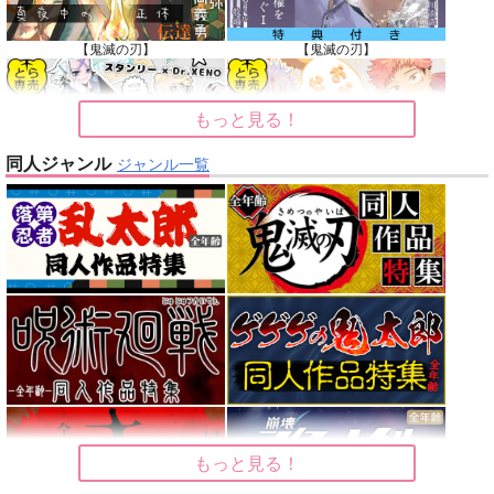
【鬼滅の刃】
【鬼滅の刃】
もっと見る！
同人ジャンル
ジャンル一覧
【Dr.STONE】
【呪術廻戦】
【オリジナル】
【東京卍リベンジャーズ】
【刀剣乱舞】
【僕のヒーローアカデミア】
もっと見る！