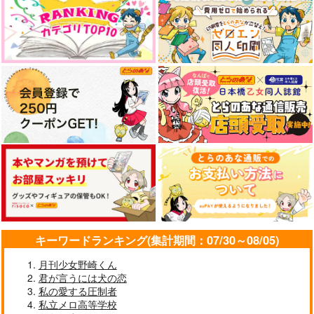
やらしく躾けて愛してあげる－Dom
最狂ヤンキーが僕だけに夢中な
／Subユニバース－２
件！？
「40までにしたい10のこと2」
MAMORU MIYANO ASIA LIV
ドラマCD特装盤 (マンガ小冊
E TOUR 2025-2026 ～VACATI
子セット)
ONING!～/宮野真守
なんかもうあーあって感じ。2 特装
僕の愛しいよなさん
版
エンドロールは地獄まで 2
嘘つきなキスで今日もバイバイ
キーワードランキング(集計期間：07/30～08/05)
月刊少女野崎くん
君が言うには犬の恋
好きとおかえり
25時、赤坂で 6
私の愛する圧制者
私立メロ高等学校