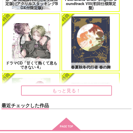
定版) (アクリルスタッキングB
oundtrack VIII(初回仕様限定
花金ラブアクシデント!
絶対ど～しても楽していきたいっ!
OX付限定版)
盤)
鬼上司・獄寺さんは暴かれたい。 6
恋してくれるな、マイバディ
ドラマCD「甘くて熱くて息も
できない 4」
春夏秋冬代行者 春の舞
みなと商事コインランドリー 7
光が死んだ夏 9
もっと見る！
最近チェックした作品
夜明けの唄 7
ふたりのけもの 2
悲劇の元凶となる最強外道ラ
うたの☆プリンスさまっ♪HE
スボス女王は民の為に尽くし
★VENSドラマCD「BLACK G
ます。Season2
ARDEN-memento-」