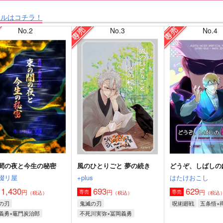
タルはコチラ！
No.2
No.3
No.4
間の夜と今生の秘密
風のひとりごと 夢の続き
どうぞ、しばしの
綴リ屋
+plus
はたけおこし
1,430
693
629
円
円
円
専売
専売
（税込）
（税込）
（税込
の刃
鬼滅の刃
呪術廻戦
五条悟×
義勇×竈門炭治郎
不死川実弥×冨岡義勇