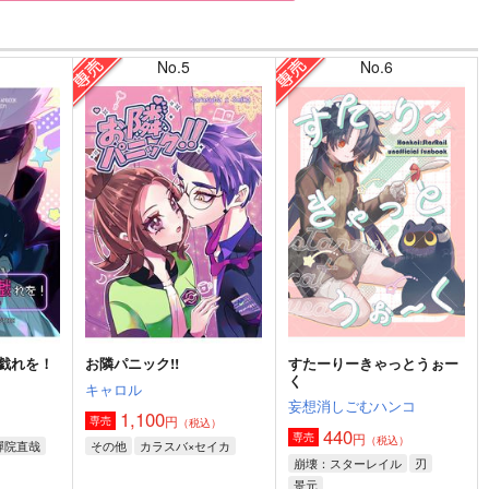
No.5
No.6
戯れを！
お隣パニック!!
すたーりーきゃっとうぉー
く
キャロル
妄想消しごむハンコ
1,100
円
専売
）
（税込）
440
円
専売
（税込）
禪院直哉
その他
カラスバ×セイカ
崩壊：スターレイル
刃
景元