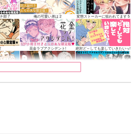
衛門
カート
チ部 7
俺の可愛い弟は 2
変態ストーカーに狙われてます 5
堂
花金ラブアクシデント!
絶対ど～しても楽していきたいっ!
 9
夜明けの唄 7
ふたりのけもの 2
きみは最愛のステラ 上下巻
ミルクなきみとビターな彼 2