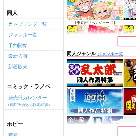
全てのお知らせを見る
同人
【東京卍リベンジャーズ】
カップリング一覧
ジャンル一覧
予約開始
同人ジャンル
ジャンル一覧
最新入荷
【ゲゲゲの鬼太郎】
新着販売
コミック・ラノベ
発売日カレンダー
(新着/予約/とら限定/特典)
ホビー
新着