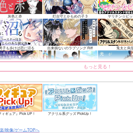
イノン
フリンズ
ソハヤノツルキ
鉢屋三郎×尾浜勘右
ンプル
カート
サンプル
カート
サンプル
灰色と赤
灯台守とかもめの子 3
ヤリチン☆ビッ
男子も歩けば恋に沼る
出来損ないのラブソング Riff
兎太と烏
もっと見る！
てくれるな、マイバディ
みなと商事コインランドリー 7
光が死んだ夏
ィギュア』Pick UP！
アクリル系グッズ PickUp！
ょうずに我慢できるまで
体感予報 2
青と碧 2
楽/映像/ゲームTOPへ