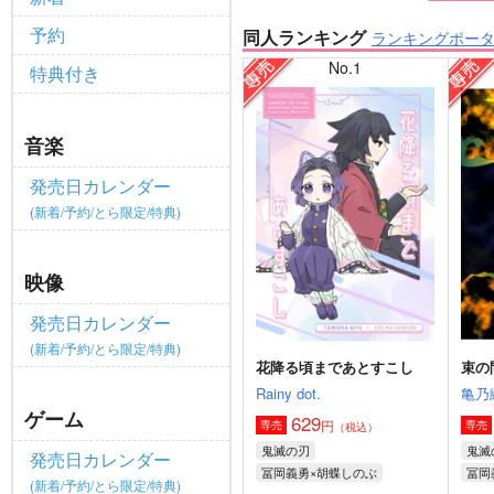
予約
同人ランキング
ランキングポー
No.1
特典付き
音楽
発売日カレンダー
(新着/予約/とら限定/特典)
映像
発売日カレンダー
(新着/予約/とら限定/特典)
花降る頃まであとすこし
束の
Rainy dot.
亀乃
ゲーム
629
円
専売
専売
（税込）
鬼滅の刃
鬼滅
発売日カレンダー
冨岡義勇×胡蝶しのぶ
冨岡
(新着/予約/とら限定/特典)