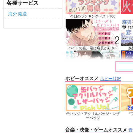
ロナルド×ドラルク
ファ
各種サービス
サンプル
再販希望
サ
海外発送
今日のランキングベスト100
バイトの宮川君は店長が好き 2
腐
ホビーオススメ
ホビーTOP
鬼上司・獄寺さんは暴かれたい。
恋し
6
缶バッジ・アクリルバッジ・レザ
『フ
忠犬部下とツンデレ少尉 2
じ
ーバッジ
音楽・映像・ゲームオススメ
音