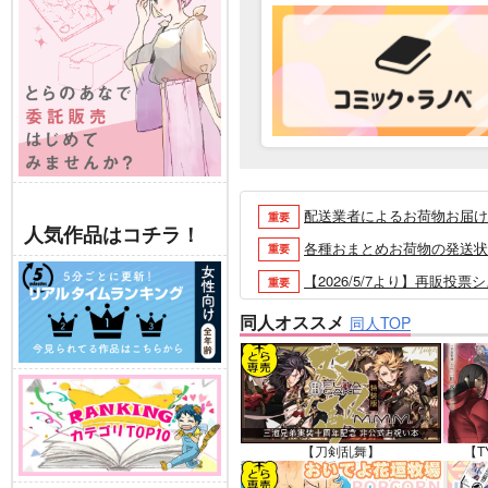
配送業者によるお荷物お届け遅延
重要
人気作品はコチラ！
各種おまとめお荷物の発送状況に
重要
【2026/5/7より】再販投票
重要
【2026/4/1より】とらの
重要
同人オススメ
同人TOP
おまとめサイクル「定期便(月2
重要
「とらのあな×駿河屋日本橋乙女
重要
【2025/12/1より】「通
重要
個人情報保護方針の改定について（2
重要
【刀剣乱舞】
【T
ポイント付与・管理体制改定のお
重要