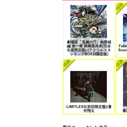
愛とかいろいろあるところ
あな
劇場版「鬼滅の刃」無限城
編 第一章 猗窩座再来(完全
Fate
エンドロールは地獄まで 2
嘘つ
生産限定版) (アクリルスタ
Sou
ッキングBOX付限定版)
自分しか知らない彼氏の一面 1
明
LIMITLESS(初回限定盤)/蒼
オレはお前に推されたい!!
井翔太
春