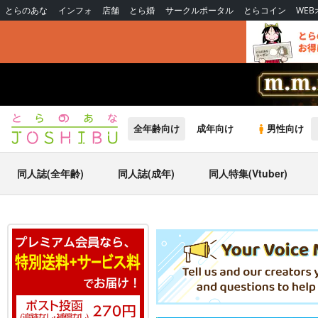
とらのあな
インフォ
店舗
とら婚
サークルポータル
とらコイン
WE
全年齢向け
成年向け
男性向け
同人誌(全年齢)
同人誌(成年)
同人特集(Vtuber)