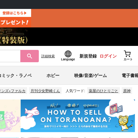
新規登録
ログイン
詳細
検索
Language
カート
コミック・ラノベ
ホビー
映像/音楽/ゲーム
電子書
リンズ×ファルカ
月刊少女野崎くん
人気ワード:
薬屋のひとりごと
原神