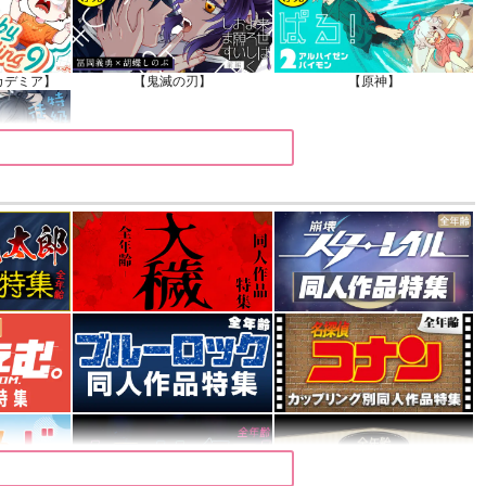
カデミア】
【鬼滅の刃】
【原神】
】