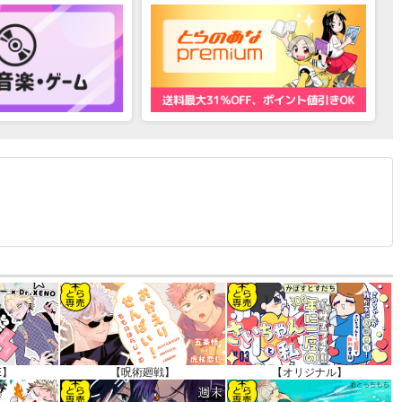
12.30 掲載）
E】
【呪術廻戦】
【オリジナル】