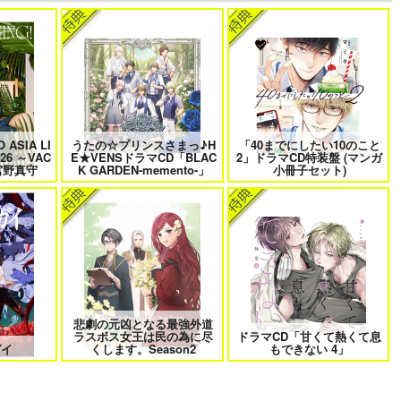
けに夢中な
なんかもうあーあって感じ。2 特
僕の愛しいよなさん
装版
 ASIA LI
うたの☆プリンスさまっ♪H
「40までにしたい10のこと
 6
クールぶり男子と激重男子 1
恋のふりして君を呼ぶ
026 ～VAC
E★VENSドラマCD「BLAC
2」ドラマCD特装盤 (マンガ
/宮野真守
K GARDEN-memento-」
小冊子セット)
曜日
そんなに言うなら抱いてやる
ファミレス行こ。 下
悲劇の元凶となる最強外道
ラスボス女王は民の為に尽
ドラマCD「甘くて熱くて息
きない 4
北山くんと南谷くん －お付き合い
ふたりよがりなメルティチャーム
ガイ
くします。Season2
もできない 4」
1年目－&西湖くんと東川くん 1
1