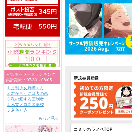
人気キーワードランキング
新規会員登録
集計期間：07/30～08/05
1 月刊少女野崎くん
2 君が言うには犬の恋
3 私の愛する圧制者
4 私立メロ高等学校
5 灰色と赤
もっと見る
コミック/ラノベTOP