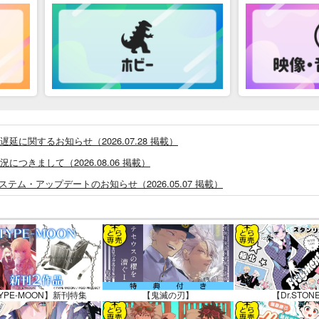
に関するお知らせ（2026.07.28 掲載）
つきまして（2026.08.06 掲載）
システム・アップデートのお知らせ（2026.05.07 掲載）
あなプレミアム、新支払い方法＆新プラン導入のお知らせ（2026.03.09 掲載）
)」一般会員様の利用再開のお知らせ（2026.02.05 掲載）
同人誌館」通販店頭受取サービス開始のお知らせ（2026.01.05 更新｜2025.
販ポイント⇒とらコイン変換キャンペーン」終了のお知らせ（2025.11.21 掲載）
025.09.19 更新｜2025.08.01 掲載）
YPE-MOON】新刊特集
【鬼滅の刃】
【Dr.STON
知らせ（2024.11.20 掲載）