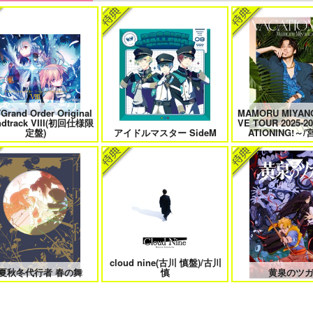
たは俺の運命でしょ！！
やらしく躾けて愛してあげる－
最狂ヤンキーが僕だ
Dom／Subユニバース－２
件！？
/Grand Order Original
MAMORU MIYANO
きなキスで今日もバイバイ
好きとおかえり
25時、赤坂で
ndtrack VIII(初回仕様限
VE TOUR 2025-2
定盤)
アイドルマスター SideM
ATIONING!～
日もきみに会いに行く 2
平野と鍵浦 7
せんせいの金
cloud nine(古川 慎盤)/古川
隠れ狼と流され子羊
夫を味方にする方法 5
甘くて熱くて息もで
夏秋冬代行者 春の舞
慎
黄泉のツ