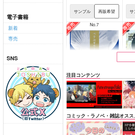
サンプル
再販希望
サ
電子書籍
No.7
新着
専売
SNS
注目コンテンツ
ベテルギウスの光
Vest
DISCO F
えづとふじ
バッ
コミック・ラノベ・雑誌オスス
660
円
専売
専売
（税込）
吸血鬼すぐ死ぬ
崩壊