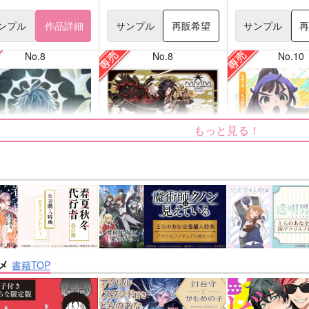
ンプル
作品詳細
サンプル
再販希望
サンプル
No.8
No.8
No.10
もっと見る！
ige
双駆（特装版）
正面切ってかかっ
キンガム
m.m.m.
シャリ平原
メ
書籍TOP
3,144
7,857
787
円
円
円
専売
専売
（税込）
（税込）
（税込
：スターレイル
刀剣乱舞
大典太光世
落第忍者乱太郎