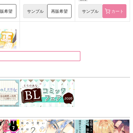
再販希望
サンプル
再販希望
サンプル
カート
てこい！
）