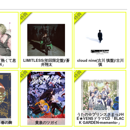
でしょ！！
やらしく躾けて愛してあげる－
最狂ヤンキーが僕だけに夢中な
Dom／Subユニバース－２
件！？
もバイバイ
好きとおかえり
25時、赤坂で 6
て熱くて息
LIMITLESS(初回限定盤)/蒼
cloud nine(古川 慎盤)/古川
4」
井翔太
慎
に行く 2
平野と鍵浦 7
せんせいの金曜日
うたの☆プリンスさまっ♪H
E★VENSドラマCD「BLAC
れ子羊
夫を味方にする方法 5
甘くて熱くて息もできない 4
 春の舞
黄泉のツガイ
K GARDEN-memento-」