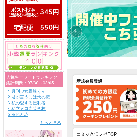
人気キーワードランキング
新規会員登録
集計期間：07/30～08/05
1 月刊少女野崎くん
2 君が言うには犬の恋
3 私の愛する圧制者
4 私立メロ高等学校
5 灰色と赤
もっと見る
コミック/ラノベTOP