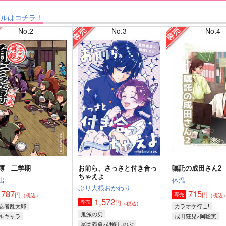
タルはコチラ！
No.2
No.3
No.4
簿 二学期
お前ら、さっさと付き合っ
嘱託の成田さん2
ちゃえよ
出
体温
ぶり大根おかわり
787
715
円
円
専売
（税込）
（税込
1,572
円
専売
（税込）
忍者乱太郎
カラオケ行こ!
鬼滅の刃
ルキャラ
成田狂児×岡聡実
冨岡義勇×胡蝶しのぶ