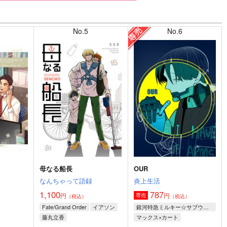
No.5
No.6
母なる船長
OUR
なんちゃって語録
炎上生活
1,100
787
円
円
専売
）
（税込）
（税込）
Fate/Grand Order
イアソン
銀河特急ミルキー☆サブウェイ
藤丸立香
マックス×カート