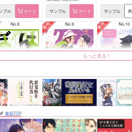
ンプル
カート
サンプル
カート
サンプル
No.8
No.9
No.10
もっと見る！
たけとぼくたち
カラセイLOG
花降る頃まであと
腐本舗
Mikke
Rainy dot.
メ
書籍TOP
707
499
629
円
円
円
専売
専売
（税込）
（税込）
（税込
忍者乱太郎
その他
カラスバ×セイカ
鬼滅の刃