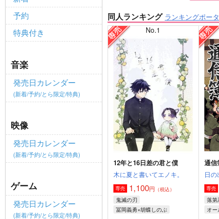
予約
同人ランキング
ランキングポー
No.1
特典付き
音楽
発売日カレンダー
(新着/予約/とら限定/特典)
映像
発売日カレンダー
(新着/予約/とら限定/特典)
12年と16日差の君と僕
通信
木に夏と書いてエノキ。
日の
ゲーム
1,100
円
専売
専売
（税込）
鬼滅の刃
落第
発売日カレンダー
冨岡義勇×胡蝶しのぶ
オー
(新着/予約/とら限定/特典)