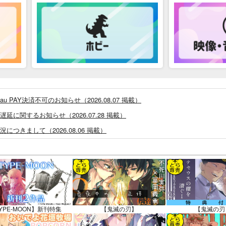
PAY決済不可のお知らせ（2026.08.07 掲載）
に関するお知らせ（2026.07.28 掲載）
つきまして（2026.08.06 掲載）
システム・アップデートのお知らせ（2026.05.07 掲載）
あなプレミアム、新支払い方法＆新プラン導入のお知らせ（2026.03.09 掲載）
)」一般会員様の利用再開のお知らせ（2026.02.05 掲載）
同人誌館」通販店頭受取サービス開始のお知らせ（2026.01.05 更新｜2025.
販ポイント⇒とらコイン変換キャンペーン」終了のお知らせ（2025.11.21 掲載）
YPE-MOON】新刊特集
【鬼滅の刃】
【鬼滅の刃
025.09.19 更新｜2025.08.01 掲載）