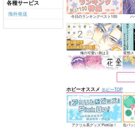
鉢屋
各種サービス
フェルディナンド×ローゼマイン
海外発送
今日のランキングベスト100
ハ
サンプル
カート
サ
俺の可愛い弟は 2
変態ス
花金ラブアクシデント!
絶対ど
ホビーオススメ
ホビーTOP
夜明けの唄 7
アクリル系グッズ PickUp！
缶バッ