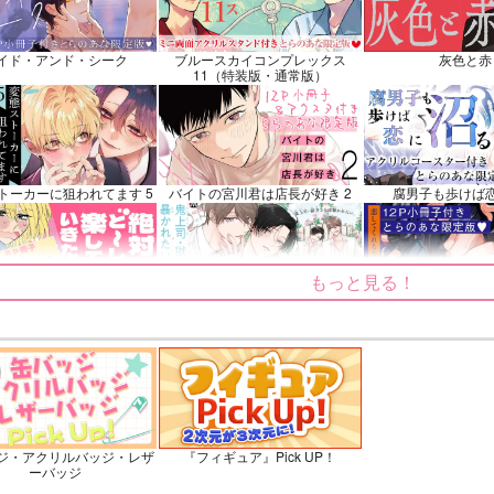
三郎×竹谷八左ヱ門
冨岡義勇×胡蝶しの
イド・アンド・シーク
ブルースカイコンプレックス
灰色と赤
ンプル
カート
サンプル
再販希望
サンプル
11（特装版・通常版）
トーカーに狙われてます 5
バイトの宮川君は店長が好き 2
腐男子も歩けば
もっと見る！
～しても楽していきたいっ!
鬼上司・獄寺さんは暴かれたい。
恋してくれるな、
6
ふたりのけもの 2
忠犬部下とツンデレ少尉 2
じょうずに我慢で
ジ・アクリルバッジ・レザ
『フィギュア』Pick UP！
ーバッジ