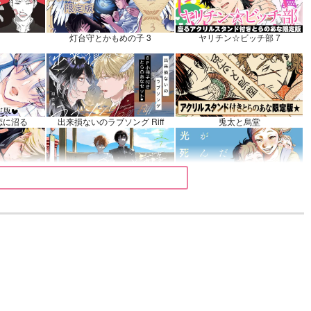
ぶ
灯台守とかもめの子 3
ヤリチン☆ビッチ部 7
再販希望
恋に沼る
出来損ないのラブソング Riff
兎太と烏堂
マイバディ
みなと商事コインランドリー 7
光が死んだ夏 9
きるまで
体感予報 2
青と碧 2