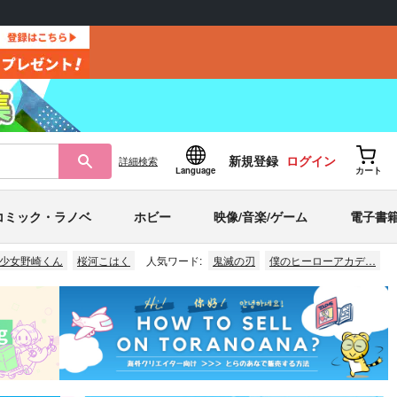
新規登録
ログイン
詳細
検索
Language
カート
コミック・ラノベ
ホビー
映像/音楽/ゲーム
電子書
少女野崎くん
桜河こはく
人気ワード:
鬼滅の刃
僕のヒーローアカデ…