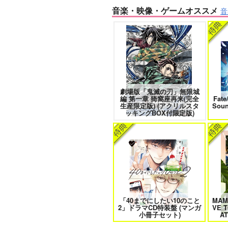
音楽・映像・ゲームオススメ
音
きみは最愛のステラ 上下巻
ミル
劇場版「鬼滅の刃」無限城
なんかもうあーあって感じ。2 特
編 第一章 猗窩座再来(完全
Fate
装版
生産限定版) (アクリルスタ
Sou
ッキングBOX付限定版)
クールぶり男子と激重男子 1
「40までにしたい10のこと
MAM
2」ドラマCD特装盤 (マンガ
VE T
そんなに言うなら抱いてやる
小冊子セット)
A