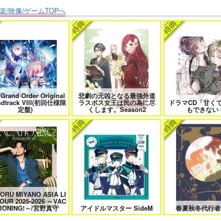
楽/映像/ゲームTOPへ
クなきみとビターな彼 2
愛とかいろいろあるところ
あなたは俺の運命
僕の愛しいよなさん
エンドロールは地獄まで 2
嘘つきなキスで今日
/Grand Order Original
悲劇の元凶となる最強外道
ndtrack VIII(初回仕様限
ラスボス女王は民の為に尽
ドラマCD「甘く
定盤)
くします。Season2
もできない 
恋のふりして君を呼ぶ
自分しか知らない彼氏の一面 1
明日もきみに会い
ORU MIYANO ASIA LI
OUR 2025-2026 ～VAC
ファミレス行こ。 下
オレはお前に推されたい!!
隠れ狼と流さ
TIONING!～/宮野真守
アイドルマスター SideM
春夏秋冬代行者