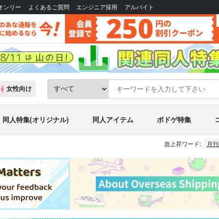
Bオンリー
よくあるご質問
エンジニア採用
アルバイト
女性向け
同人特集(オリジナル)
同人アイテム
ボドゲ特集
急上昇ワード:
月刊