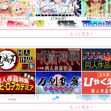
知らせ（2024.11.20 掲載）
東京卍リベンジャーズ】
【刀剣乱舞】
【僕のヒーローア
もっと見る！
【ゲゲゲの鬼太郎】
【鬼滅の刃】
【僕のヒーローア
もっと見る！