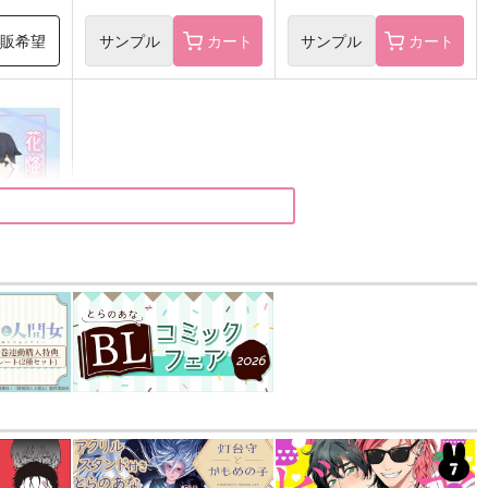
再販希望
サンプル
カート
サンプル
カート
すこし
）