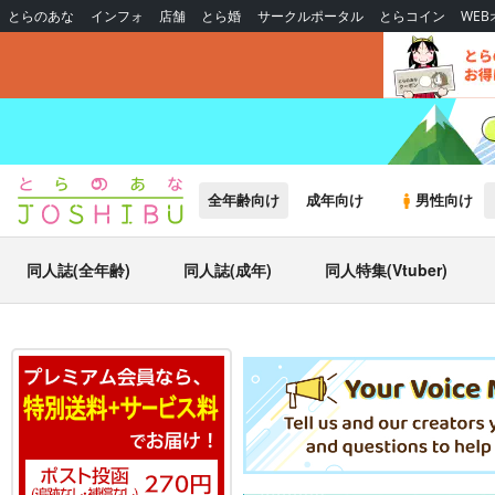
とらのあな
インフォ
店舗
とら婚
サークルポータル
とらコイン
WE
全年齢向け
成年向け
男性向け
同人誌(全年齢)
同人誌(成年)
同人特集(Vtuber)