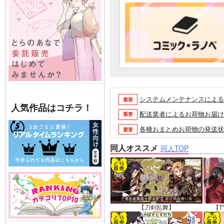
システムメンテナンスによるau 
重要
人気作品はコチラ！
配送業者によるお荷物お届け遅延
重要
各種おまとめお荷物の発送状況に
重要
【2026/5/7より】再販投票
重要
同人オススメ
同人TOP
【2026/4/1より】とらの
重要
おまとめサイクル「定期便(月2
重要
「とらのあな×駿河屋日本橋乙女
重要
【2025/12/1より】「通
重要
【刀剣乱舞】
【T
個人情報保護方針の改定について（2
重要