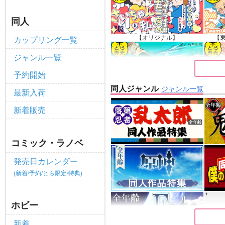
ポイント付与・管理体制改定のお
重要
同人
全てのお知らせを見る
【オリジナル】
【
カップリング一覧
ジャンル一覧
予約開始
同人ジャンル
ジャンル一覧
最新入荷
【原神】
新着販売
コミック・ラノベ
発売日カレンダー
(新着/予約/とら限定/特典)
ホビー
新着