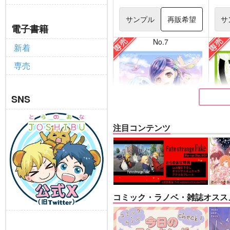
サンプル
再販希望
サ
電子書籍
No.7
新着
専売
SNS
注目コンテンツ
逆行フェルディナンドの憂
はち
鬱５
お豆
コミック・ラノベ・雑誌オスス
こんぺい党
専売
787
円
専売
（税込）
落第
本好きの下剋上