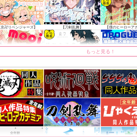
025.09.19 更新｜2025.08.01 掲載）
知らせ（2024.11.20 掲載）
東京卍リベンジャーズ】
【刀剣乱舞】
【僕のヒーローア
もっと見る！
【ゲゲゲの鬼太郎】
【鬼滅の刃】
【僕のヒーローア