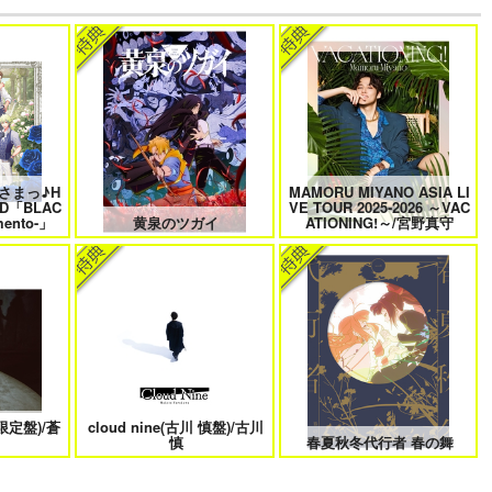
けに夢中な
なんかもうあーあって感じ。2 特
僕の愛しいよなさん
装版
さまっ♪H
MAMORU MIYANO ASIA LI
 6
クールぶり男子と激重男子 1
恋のふりして君を呼ぶ
D「BLAC
VE TOUR 2025-2026 ～VAC
ento-」
黄泉のツガイ
ATIONING!～/宮野真守
曜日
そんなに言うなら抱いてやる
ファミレス行こ。 下
回限定盤)/蒼
cloud nine(古川 慎盤)/古川
きない 4
北山くんと南谷くん －お付き合い
ふたりよがりなメルティチャーム
慎
春夏秋冬代行者 春の舞
1年目－&西湖くんと東川くん 1
1