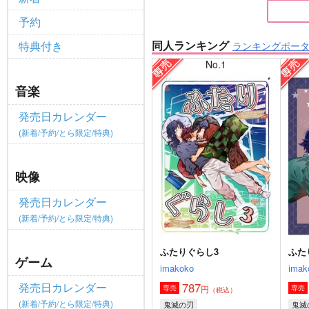
予約
同人ランキング
特典付き
ランキングポー
No.1
音楽
発売日カレンダー
(新着/予約/とら限定/特典)
映像
発売日カレンダー
(新着/予約/とら限定/特典)
ふたりぐらし3
ふた
ゲーム
imakoko
imak
787
発売日カレンダー
円
専売
専売
（税込）
(新着/予約/とら限定/特典)
鬼滅の刃
鬼滅