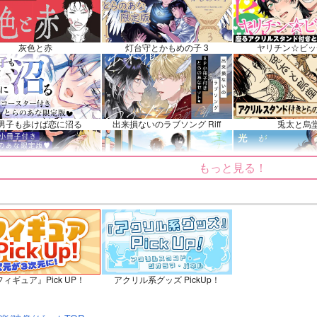
ュ・キリエライト
近藤勇
ス
ンプル
カート
サンプル
カート
サンプル
灰色と赤
灯台守とかもめの子 3
ヤリチン☆ビッ
男子も歩けば恋に沼る
出来損ないのラブソング Riff
兎太と烏
もっと見る！
てくれるな、マイバディ
みなと商事コインランドリー 7
光が死んだ夏
ィギュア』Pick UP！
アクリル系グッズ PickUp！
ょうずに我慢できるまで
体感予報 2
青と碧 2