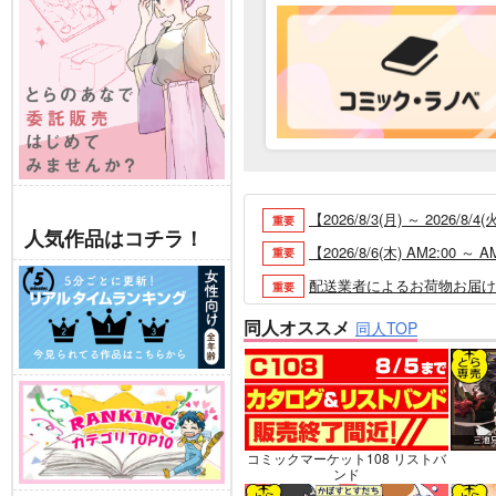
【2026/8/3(月) ～ 20
重要
人気作品はコチラ！
【2026/8/6(木) AM2:0
重要
配送業者によるお荷物お届け遅延
重要
各種おまとめお荷物の発送状況に
重要
同人オススメ
同人TOP
【2026/5/7より】再販投票
重要
【2026/4/1より】とらの
重要
おまとめサイクル「定期便(月2
重要
「とらのあな×駿河屋日本橋乙女
重要
コミックマーケット108 リストバ
ンド
【2025/12/1より】「通
重要