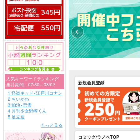
人気キーワードランキング
新規会員登録
集計期間：07/30～08/02
1 怪盗キッド×江戸川コナン
2 ちいかわ
3 狛治×恋雪
4 月刊少女野崎くん
5 足立透
もっと見る
コミック/ラノベTOP