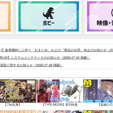
26/8/4(火)】倉庫棚卸しに伴う「おまとめ」および「商品の出荷」休止のお知らせ（2026
0 ～ AM5:00】システムメンテナンスのお知らせ（2026.07.30 掲載）
に関するお知らせ（2026.07.28 掲載）
つきまして（2026.07.30 掲載）
システム・アップデートのお知らせ（2026.05.07 掲載）
あなプレミアム、新支払い方法＆新プラン導入のお知らせ（2026.03.09 掲載）
)」一般会員様の利用再開のお知らせ（2026.02.05 掲載）
同人誌館」通販店頭受取サービス開始のお知らせ（2026.01.05 更新｜2025.
【刀剣乱舞】
【TYPE-MOON】新刊特集
【鬼滅の刃
販ポイント⇒とらコイン変換キャンペーン」終了のお知らせ（2025.11.21 掲載）