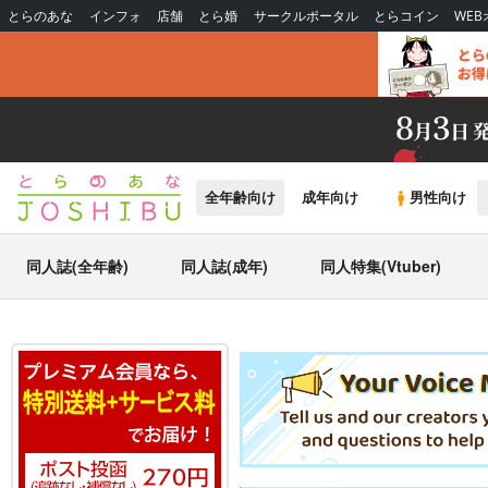
とらのあな
インフォ
店舗
とら婚
サークルポータル
とらコイン
WE
全年齢向け
成年向け
男性向け
同人誌(全年齢)
同人誌(成年)
同人特集(Vtuber)