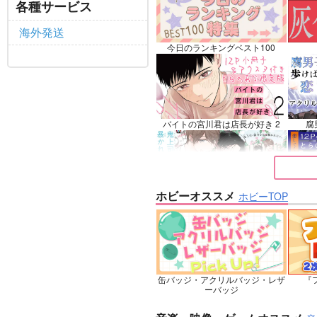
各種サービス
マシ
リリ
海外発送
サンプル
カート
サ
今日のランキングベスト100
バイトの宮川君は店長が好き 2
腐
ホビーオススメ
ホビーTOP
鬼上司・獄寺さんは暴かれたい。
恋し
6
缶バッジ・アクリルバッジ・レザ
『フ
忠犬部下とツンデレ少尉 2
じ
ーバッジ