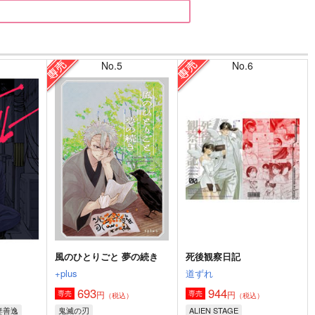
No.5
No.6
風のひとりごと 夢の続き
死後観察日記
+plus
道ずれ
693
944
円
円
専売
専売
）
（税込）
（税込）
妻善逸
鬼滅の刃
ALIEN STAGE