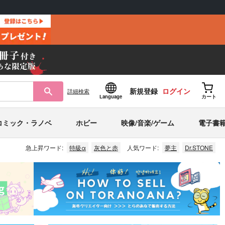
新規登録
ログイン
詳細
検索
Language
カート
コミック・ラノベ
ホビー
映像/音楽/ゲーム
電子書
急上昇ワード:
特級α
灰色と赤
人気ワード:
夢主
Dr.STONE