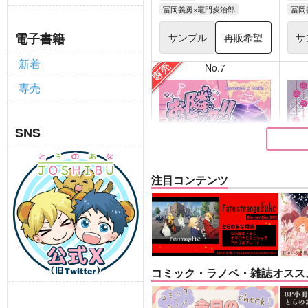
冨岡義勇×竈門炭治郎
冨岡
電子書籍
サンプル
再販希望
サ
新着
No.7
専売
SNS
注目コンテンツ
お隣パニック!!
悪縁
キャロル
ぽむ
コミック・ラノベ・雑誌オスス
1,100
770
円
専売
（税込）
その他
カラスバ×セイカ
Fate