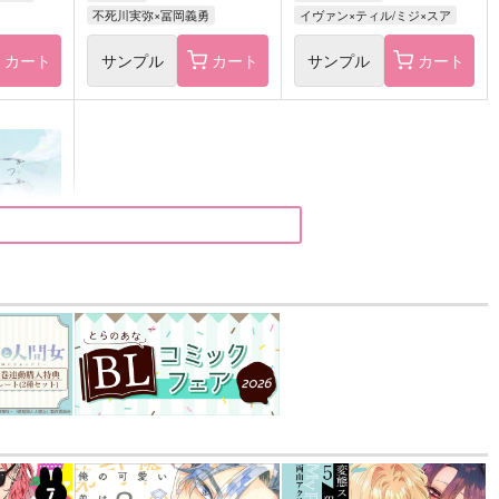
不死川実弥×冨岡義勇
イヴァン×ティル/ミジ×スア
カート
サンプル
カート
サンプル
カート
込）
五条悟