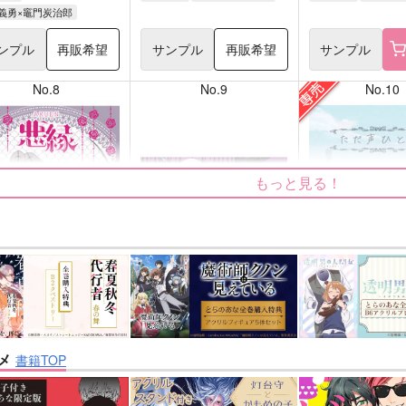
義勇×竈門炭治郎
ンプル
再販希望
サンプル
再販希望
サンプル
No.8
No.9
No.10
もっと見る！
nanka A kanji no title
ただ声ひとつ
屋
ハイパーソニックソウル
いぬばしり
メ
書籍TOP
2,200
1,430
円
円
円
専売
（税込）
（税込）
（税
/Grand Order
Fate/Grand Order
インドラ
呪術廻戦
夏油傑×