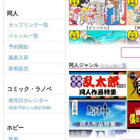
個人情報保護方針の改定について（2
重要
同人
ポイント付与・管理体制改定のお
重要
カップリング一覧
全てのお知らせを見る
【オリジナル】
【
ジャンル一覧
予約開始
最新入荷
【原神】
同人ジャンル
ジャンル一覧
新着販売
コミック・ラノベ
発売日カレンダー
(新着/予約/とら限定/特典)
ホビー
新着