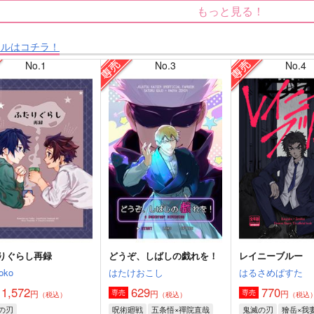
もっと見る！
タルはコチラ！
No.1
No.3
No.4
りぐらし再録
どうぞ、しばしの戯れを！
レイニーブルー
oko
はたけおこし
はるさめぱすた
1,572
629
770
円
円
円
専売
専売
（税込）
（税込）
（税込
の刃
呪術廻戦
五条悟×禪院直哉
鬼滅の刃
獪岳×我