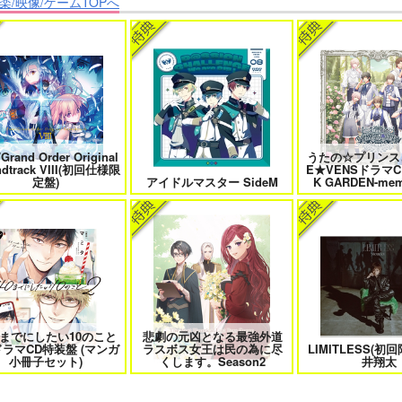
楽/映像/ゲームTOPへ
たは俺の運命でしょ！！
やらしく躾けて愛してあげる－
最狂ヤンキーが僕だ
Dom／Subユニバース－２
件！？
/Grand Order Original
うたの☆プリンス
きなキスで今日もバイバイ
好きとおかえり
25時、赤坂で
ndtrack VIII(初回仕様限
E★VENSドラマC
定盤)
アイドルマスター SideM
K GARDEN-mem
日もきみに会いに行く 2
平野と鍵浦 7
せんせいの金
0までにしたい10のこと
悲劇の元凶となる最強外道
ドラマCD特装盤 (マンガ
ラスボス女王は民の為に尽
LIMITLESS(初
隠れ狼と流され子羊
夫を味方にする方法 5
甘くて熱くて息もで
小冊子セット)
くします。Season2
井翔太