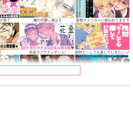
カート
チ部 7
俺の可愛い弟は 2
変態ストーカーに狙われてます 5
堂
花金ラブアクシデント!
絶対ど～しても楽していきたいっ!
 9
夜明けの唄 7
ふたりのけもの 2
きみは最愛のステラ 上下巻
ミルクなきみとビターな彼 2