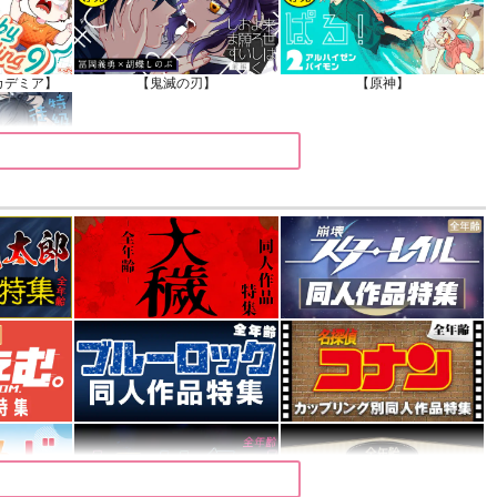
カデミア】
【鬼滅の刃】
【原神】
】