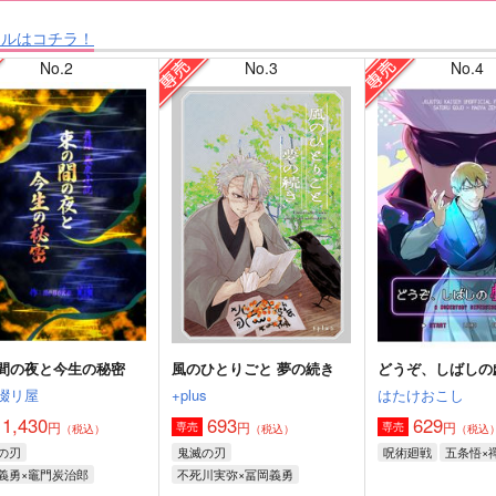
タルはコチラ！
No.2
No.3
No.4
間の夜と今生の秘密
風のひとりごと 夢の続き
どうぞ、しばしの
綴リ屋
+plus
はたけおこし
1,430
693
629
円
円
円
専売
専売
（税込）
（税込）
（税込
の刃
鬼滅の刃
呪術廻戦
五条悟×
義勇×竈門炭治郎
不死川実弥×冨岡義勇