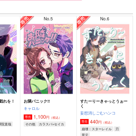
No.5
No.6
戯れを！
お隣パニック!!
すたーりーきゃっとうぉー
く
キャロル
妄想消しごむハンコ
1,100
円
専売
）
（税込）
440
円
専売
（税込）
禪院直哉
その他
カラスバ×セイカ
崩壊：スターレイル
刃
景元