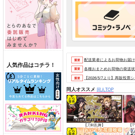
配送業者によるお荷物お届け遅延
重要
人気作品はコチラ！
各種おまとめお荷物の発送状況に
重要
【2026/5/7より】再販投票
重要
【2026/4/1より】とらの
重要
同人オススメ
同人TOP
おまとめサイクル「定期便(月2
重要
「とらのあな×駿河屋日本橋乙女
重要
【2025/12/1より】「通
重要
個人情報保護方針の改定について（2
重要
【刀剣乱舞】
【T
ポイント付与・管理体制改定のお
重要