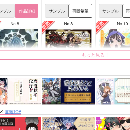
ンプル
作品詳細
サンプル
再販希望
サンプル
No.8
No.8
No.10
もっと見る！
ige
双駆（特装版）
正面切ってかかっ
キンガム
m.m.m.
シャリ平原
メ
書籍TOP
3,144
7,857
787
円
円
円
専売
専売
（税込）
（税込）
（税込
：スターレイル
刀剣乱舞
大典太光世
落第忍者乱太郎