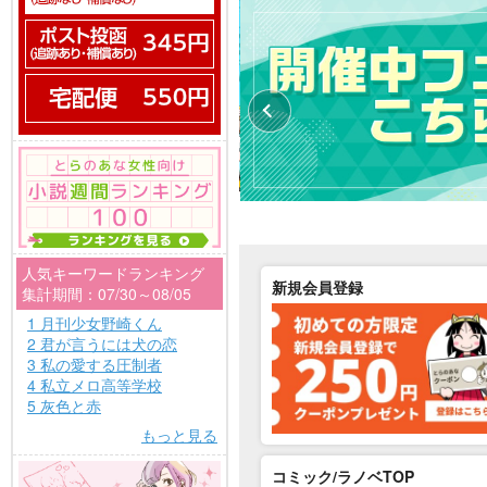
人気キーワードランキング
新規会員登録
集計期間：07/30～08/05
1 月刊少女野崎くん
2 君が言うには犬の恋
3 私の愛する圧制者
4 私立メロ高等学校
5 灰色と赤
もっと見る
コミック/ラノベTOP