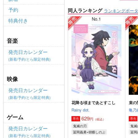
予約
同人ランキング
ランキングポー
No.1
特典付き
音楽
発売日カレンダー
(新着/予約/とら限定/特典)
映像
発売日カレンダー
(新着/予約/とら限定/特典)
花降る頃まであとすこし
束の
Rainy dot.
亀乃
ゲーム
629
円
専売
専売
（税込）
鬼滅の刃
鬼滅
発売日カレンダー
冨岡義勇×胡蝶しのぶ
冨岡
(新着/予約/とら限定/特典)