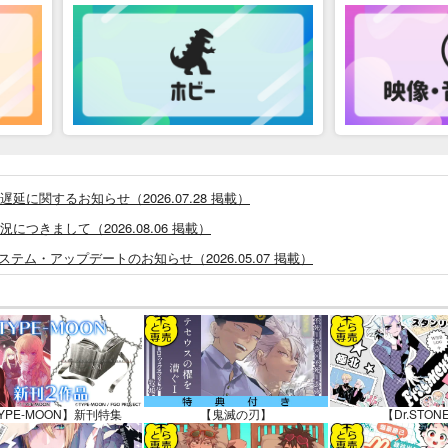
に関するお知らせ（2026.07.28 掲載）
つきまして（2026.08.06 掲載）
システム・アップデートのお知らせ（2026.05.07 掲載）
あなプレミアム、新支払い方法＆新プラン導入のお知らせ（2026.03.09 掲載）
)」一般会員様の利用再開のお知らせ（2026.02.05 掲載）
同人誌館」通販店頭受取サービス開始のお知らせ（2026.01.05 更新｜2025.
販ポイント⇒とらコイン変換キャンペーン」終了のお知らせ（2025.11.21 掲載）
025.09.19 更新｜2025.08.01 掲載）
YPE-MOON】新刊特集
【鬼滅の刃】
【Dr.STON
知らせ（2024.11.20 掲載）