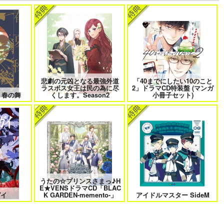
けに夢中な
なんかもうあーあって感じ。2 特
僕の愛しいよなさん
装版
悲劇の元凶となる最強外道
「40までにしたい10のこと
 6
クールぶり男子と激重男子 1
恋のふりして君を呼ぶ
ラスボス女王は民の為に尽
2」ドラマCD特装盤 (マンガ
 春の舞
くします。Season2
小冊子セット)
曜日
そんなに言うなら抱いてやる
ファミレス行こ。 下
うたの☆プリンスさまっ♪H
E★VENSドラマCD「BLAC
きない 4
北山くんと南谷くん －お付き合い
ふたりよがりなメルティチャーム
ガイ
K GARDEN-memento-」
アイドルマスター SideM
1年目－&西湖くんと東川くん 1
1