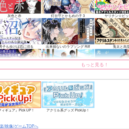
イノン
フリンズ
ソハヤノツルキ
鉢屋三郎×尾浜勘右
ンプル
カート
サンプル
カート
サンプル
灰色と赤
灯台守とかもめの子 3
ヤリチン☆ビッ
男子も歩けば恋に沼る
出来損ないのラブソング Riff
兎太と烏
もっと見る！
てくれるな、マイバディ
みなと商事コインランドリー 7
光が死んだ夏
ィギュア』Pick UP！
アクリル系グッズ PickUp！
ょうずに我慢できるまで
体感予報 2
青と碧 2
楽/映像/ゲームTOPへ