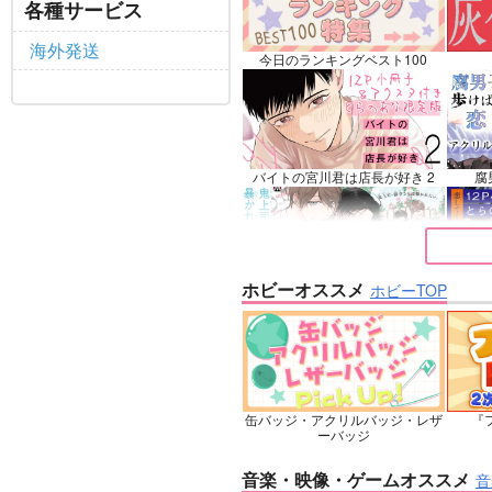
ロナルド×ドラルク
ファ
各種サービス
サンプル
再販希望
サ
海外発送
今日のランキングベスト100
バイトの宮川君は店長が好き 2
腐
ホビーオススメ
ホビーTOP
鬼上司・獄寺さんは暴かれたい。
恋し
6
缶バッジ・アクリルバッジ・レザ
『フ
忠犬部下とツンデレ少尉 2
じ
ーバッジ
音楽・映像・ゲームオススメ
音