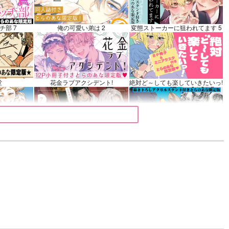
衛門
カート
チ部 7
俺の可愛い弟は 2
変態ストーカーに狙われてます 5
堂
花金ラブアクシデント!
絶対ど～しても楽していきたいっ!
 9
夜明けの唄 7
ふたりのけもの 2
きみは最愛のステラ 上下巻
ミルクなきみとビターな彼 2