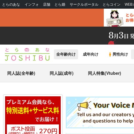
とらのあな
インフォ
店舗
とら婚
サークルポータル
とらコイン
WE
全年齢向け
成年向け
男性向け
同人誌(全年齢)
同人誌(成年)
同人特集(Vtuber)