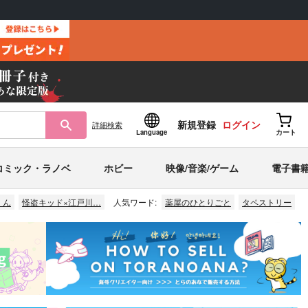
新規登録
ログイン
詳細
検索
Language
カート
コミック・ラノベ
ホビー
映像/音楽/ゲーム
電子書
くん
怪盗キッド×江戸川…
人気ワード:
薬屋のひとりごと
タペストリー