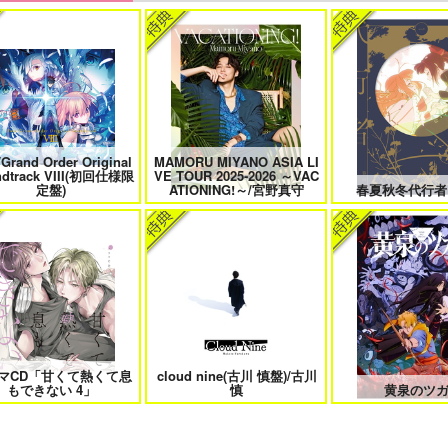
たは俺の運命でしょ！！
やらしく躾けて愛してあげる－
最狂ヤンキーが僕だ
Dom／Subユニバース－２
件！？
/Grand Order Original
MAMORU MIYANO ASIA LI
きなキスで今日もバイバイ
好きとおかえり
25時、赤坂で
ndtrack VIII(初回仕様限
VE TOUR 2025-2026 ～VAC
定盤)
ATIONING!～/宮野真守
春夏秋冬代行者
日もきみに会いに行く 2
平野と鍵浦 7
せんせいの金
マCD「甘くて熱くて息
cloud nine(古川 慎盤)/古川
隠れ狼と流され子羊
夫を味方にする方法 5
甘くて熱くて息もで
もできない 4」
慎
黄泉のツ