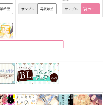
再販希望
サンプル
再販希望
サンプル
カート
てこい！
）