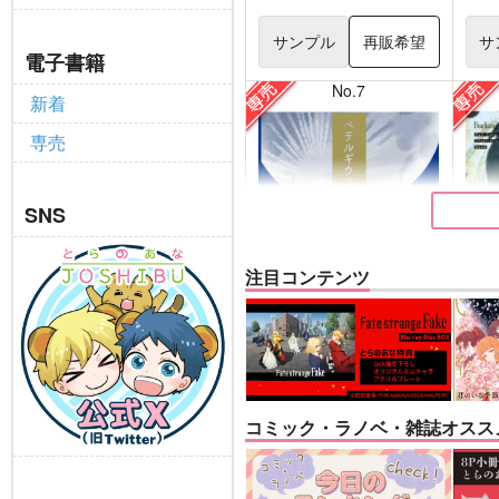
サンプル
再販希望
サ
電子書籍
No.7
新着
専売
SNS
注目コンテンツ
ベテルギウスの光
Vest
DISCO F
えづとふじ
バッ
コミック・ラノベ・雑誌オスス
660
円
専売
専売
（税込）
吸血鬼すぐ死ぬ
崩壊