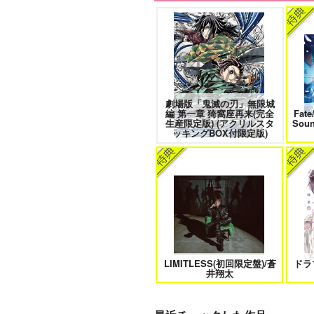
愛とかいろいろあるところ
あな
劇場版「鬼滅の刃」無限城
編 第一章 猗窩座再来(完全
Fate
エンドロールは地獄まで 2
嘘つ
生産限定版) (アクリルスタ
Sou
ッキングBOX付限定版)
自分しか知らない彼氏の一面 1
明
LIMITLESS(初回限定盤)/蒼
ドラ
オレはお前に推されたい!!
井翔太