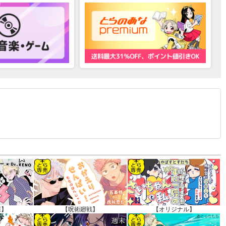
12.30 掲載）
E】
【呪術廻戦】
【オリジナル】