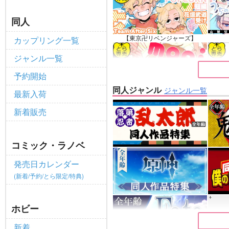
全てのお知らせを見る
同人
【東京卍リベンジャーズ】
カップリング一覧
ジャンル一覧
予約開始
同人ジャンル
ジャンル一覧
最新入荷
【ゲゲゲの鬼太郎】
新着販売
コミック・ラノベ
発売日カレンダー
(新着/予約/とら限定/特典)
ホビー
新着