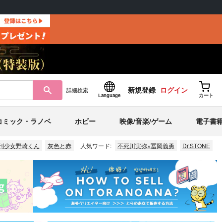
新規登録
ログイン
詳細
検索
Language
カート
コミック・ラノベ
ホビー
映像/音楽/ゲーム
電子書
刊少女野崎くん
灰色と赤
人気ワード:
不死川実弥×冨岡義勇
Dr.STONE