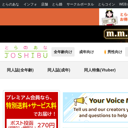
とらのあな
インフォ
店舗
とら婚
サークルポータル
とらコイン
WE
全年齢向け
成年向け
男性向け
同人誌(全年齢)
同人誌(成年)
同人特集(Vtuber)