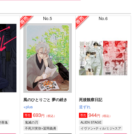
No.5
No.6
風のひとりごと 夢の続き
死後観察日記
+plus
道ずれ
693
944
円
円
専売
専売
）
（税込）
（税込）
妻善逸
鬼滅の刃
ALIEN STAGE
不死川実弥×冨岡義勇
イヴァン×ティル/ミジ×スア