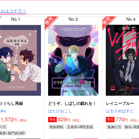
タルはコチラ！
No.1
No.3
No.4
りぐらし再録
どうぞ、しばしの戯れを！
レイニーブルー
oko
はたけおこし
はるさめぱすた
1,572
629
770
円
円
円
専売
専売
（税込）
（税込）
（税込
の刃
呪術廻戦
五条悟×禪院直哉
鬼滅の刃
獪岳×我
義勇×竈門炭治郎