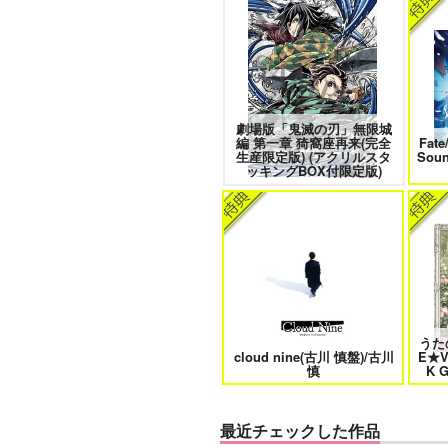
愛とかいろいろあるところ
あな
劇場版「鬼滅の刃」無限城
編 第一章 猗窩座再来(完全
Fate
エンドロールは地獄まで 2
嘘つ
生産限定版) (アクリルスタ
Sou
ッキングBOX付限定版)
自分しか知らない彼氏の一面 1
明
うた
cloud nine(古川 慎盤)/古川
E★
オレはお前に推されたい!!
慎
K 
最近チェックした作品