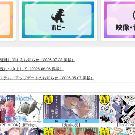
に関するお知らせ（2026.07.28 掲載）
つきまして（2026.08.06 掲載）
システム・アップデートのお知らせ（2026.05.07 掲載）
あなプレミアム、新支払い方法＆新プラン導入のお知らせ（2026.03.09 掲載）
)」一般会員様の利用再開のお知らせ（2026.02.05 掲載）
同人誌館」通販店頭受取サービス開始のお知らせ（2026.01.05 更新｜2025.
販ポイント⇒とらコイン変換キャンペーン」終了のお知らせ（2025.11.21 掲載）
025.09.19 更新｜2025.08.01 掲載）
YPE-MOON】新刊特集
【鬼滅の刃】
【Dr.STON
知らせ（2024.11.20 掲載）