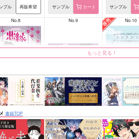
ンプル
再販希望
サンプル
カート
サンプル
No.8
No.9
No.10
もっと見る！
nanka A kanji no title
ただ声ひとつ
屋
ハイパーソニックソウル
いぬばしり
メ
書籍TOP
2,200
1,430
円
円
円
専売
（税込）
（税込）
（税
/Grand Order
Fate/Grand Order
インドラ
呪術廻戦
夏油傑×
ュ・キリエライト
近藤勇