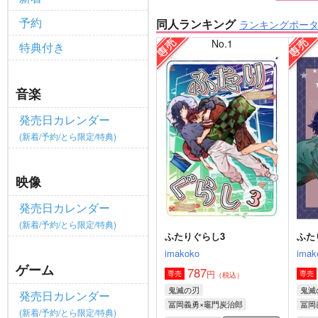
予約
同人ランキング
ランキングポー
No.1
特典付き
音楽
発売日カレンダー
(新着/予約/とら限定/特典)
映像
発売日カレンダー
(新着/予約/とら限定/特典)
ふたりぐらし3
ふた
imakoko
imak
ゲーム
787
円
専売
専売
（税込）
鬼滅の刃
鬼滅
発売日カレンダー
冨岡義勇×竈門炭治郎
冨岡
(新着/予約/とら限定/特典)