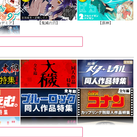
カデミア】
【鬼滅の刃】
【原神】
】