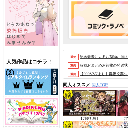
配送業者によるお荷物お届け遅延
重要
人気作品はコチラ！
各種おまとめお荷物の発送状況に
重要
【2026/5/7より】再販投票
重要
【2026/4/1より】とらの
重要
同人オススメ
同人TOP
おまとめサイクル「定期便(月2
重要
「とらのあな×駿河屋日本橋乙女
重要
【2025/12/1より】「通
重要
個人情報保護方針の改定について（2
重要
【刀剣乱舞】
【T
ポイント付与・管理体制改定のお
重要