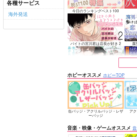
各種サービス
リリ
サンプル
再販希望
サ
今日のランキングベスト100
海外発送
バイトの宮川君は店長が好き 2
腐
ホビーオススメ
ホビーTOP
鬼上司・獄寺さんは暴かれたい。
恋し
6
缶バッジ・アクリルバッジ・レザ
アク
忠犬部下とツンデレ少尉 2
じ
ーバッジ
音楽・映像・ゲームオススメ
音