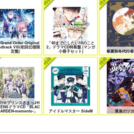
たは俺の運命でしょ！！
やらしく躾けて愛してあげる－
最狂ヤンキーが僕だ
Dom／Subユニバース－２
件！？
/Grand Order Original
「40までにしたい10のこと
きなキスで今日もバイバイ
好きとおかえり
25時、赤坂で
ndtrack VIII(初回仕様限
2」ドラマCD特装盤 (マンガ
定盤)
小冊子セット)
春夏秋冬代行者
日もきみに会いに行く 2
平野と鍵浦 7
せんせいの金
の☆プリンスさまっ♪H
VENSドラマCD「BLAC
隠れ狼と流され子羊
夫を味方にする方法 5
甘くて熱くて息もで
GARDEN-memento-」
アイドルマスター SideM
黄泉のツ