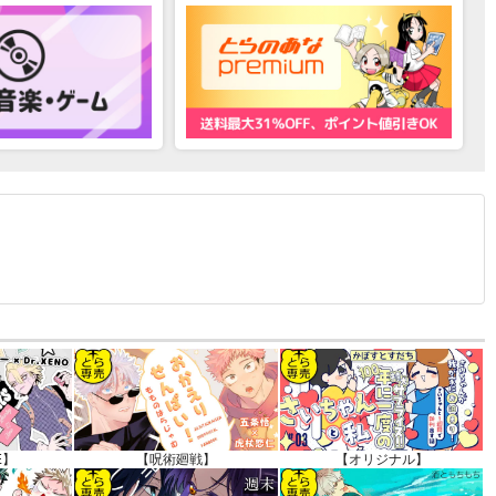
12.30 掲載）
E】
【呪術廻戦】
【オリジナル】