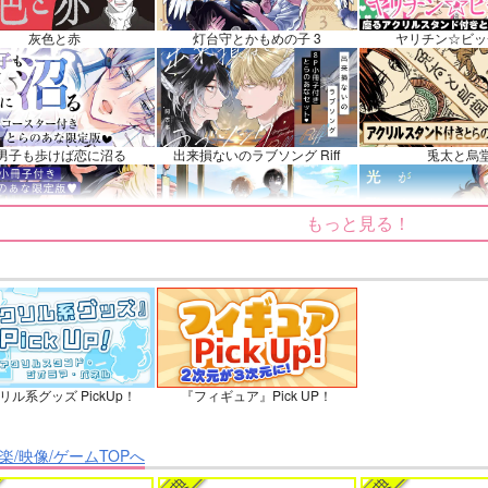
ス
ンプル
カート
サンプル
カート
サンプル
灰色と赤
灯台守とかもめの子 3
ヤリチン☆ビッ
男子も歩けば恋に沼る
出来損ないのラブソング Riff
兎太と烏
もっと見る！
てくれるな、マイバディ
みなと商事コインランドリー 7
光が死んだ夏
リル系グッズ PickUp！
『フィギュア』Pick UP！
ょうずに我慢できるまで
体感予報 2
青と碧 2
楽/映像/ゲームTOPへ