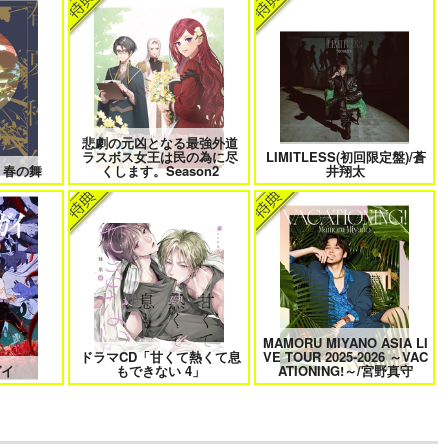
けに夢中な
なんかもうあーあって感じ。2 特
僕の愛しいよなさん
装版
悲劇の元凶となる最強外道
 6
クールぶり男子と激重男子 1
恋のふりして君を呼ぶ
ラスボス女王は民の為に尽
LIMITLESS(初回限定盤)/蒼
 春の舞
くします。Season2
井翔太
曜日
そんなに言うなら抱いてやる
ファミレス行こ。 下
MAMORU MIYANO ASIA LI
ドラマCD「甘くて熱くて息
VE TOUR 2025-2026 ～VAC
きない 4
北山くんと南谷くん －お付き合い
ふたりよがりなメルティチャーム
ガイ
もできない 4」
ATIONING!～/宮野真守
1年目－&西湖くんと東川くん 1
1