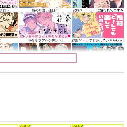
再販希望
チ部 7
俺の可愛い弟は 2
変態ストーカーに狙われてます 5
堂
花金ラブアクシデント!
絶対ど～しても楽していきたいっ!
 9
夜明けの唄 7
ふたりのけもの 2
きみは最愛のステラ 上下巻
ミルクなきみとビターな彼 2