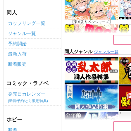
全てのお知らせを見る
同人
【東京卍リベンジャーズ】
カップリング一覧
ジャンル一覧
予約開始
同人ジャンル
ジャンル一覧
最新入荷
【ゲゲゲの鬼太郎】
新着販売
コミック・ラノベ
発売日カレンダー
(新着/予約/とら限定/特典)
ホビー
新着