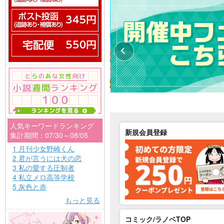
人気キーワードランキング
新規会員登録
集計期間：07/30～08/05
1 月刊少女野崎くん
2 君が言うには犬の恋
3 私の愛する圧制者
4 私立メロ高等学校
5 灰色と赤
もっと見る
コミック/ラノベTOP