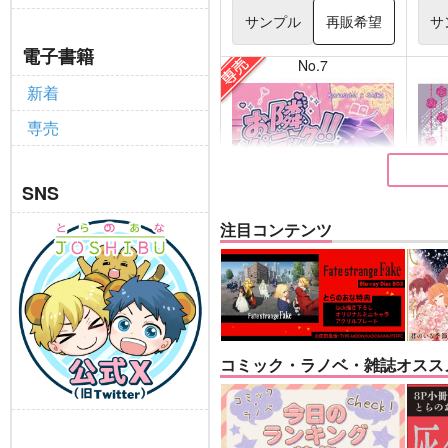
サンプル
再販希望
サ
電子書籍
No.7
新着
専売
SNS
注目コンテンツ
お隣パニック!!
悪縁
キャロル
ぽむ
コミック・ラノベ・雑誌オスス
1,100
770
円
専売
（税込）
その他
カラスバ×セイカ
Fate
マシ