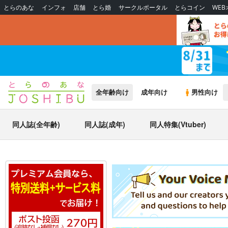
とらのあな
インフォ
店舗
とら婚
サークルポータル
とらコイン
WE
全年齢向け
成年向け
男性向け
同人誌(全年齢)
同人誌(成年)
同人特集(Vtuber)