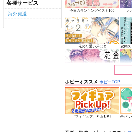
各種サービス
サンプル
カート
サ
今日のランキングベスト100
ハ
海外発送
俺の可愛い弟は 2
変態ス
花金ラブアクシデント!
絶対ど
ホビーオススメ
ホビーTOP
夜明けの唄 7
『フィギュア』Pick UP！
缶バッ