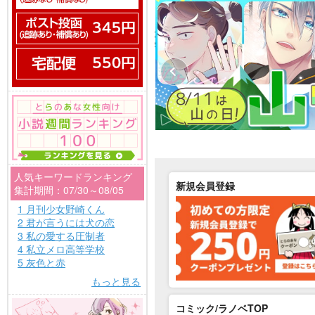
人気キーワードランキング
新規会員登録
集計期間：07/30～08/05
1 月刊少女野崎くん
2 君が言うには犬の恋
3 私の愛する圧制者
4 私立メロ高等学校
5 灰色と赤
もっと見る
コミック/ラノベTOP