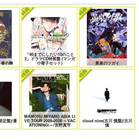
でしょ！！
やらしく躾けて愛してあげる－
最狂ヤンキーが僕だけに夢中な
Dom／Subユニバース－２
件！？
もバイバイ
好きとおかえり
25時、赤坂で 6
「40までにしたい10のこと
2」ドラマCD特装盤 (マンガ
 春の舞
小冊子セット)
黄泉のツガイ
に行く 2
平野と鍵浦 7
せんせいの金曜日
MAMORU MIYANO ASIA LI
回限定盤)/蒼
VE TOUR 2025-2026 ～VAC
cloud nine(古川 慎盤)/古川
れ子羊
夫を味方にする方法 5
甘くて熱くて息もできない 4
ATIONING!～/宮野真守
慎