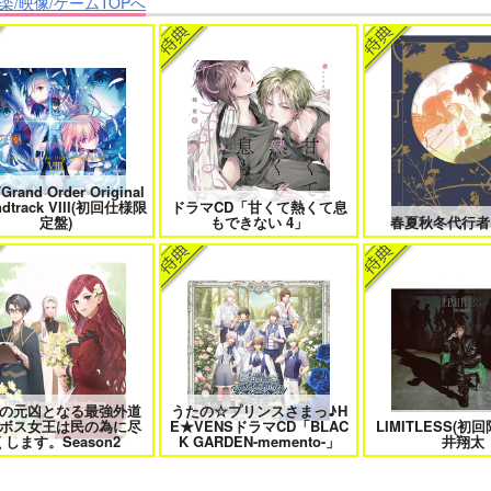
楽/映像/ゲームTOPへ
クなきみとビターな彼 2
愛とかいろいろあるところ
あなたは俺の運命
僕の愛しいよなさん
エンドロールは地獄まで 2
嘘つきなキスで今日
/Grand Order Original
ndtrack VIII(初回仕様限
ドラマCD「甘くて熱くて息
定盤)
もできない 4」
春夏秋冬代行者
恋のふりして君を呼ぶ
自分しか知らない彼氏の一面 1
明日もきみに会い
の元凶となる最強外道
うたの☆プリンスさまっ♪H
ボス女王は民の為に尽
E★VENSドラマCD「BLAC
LIMITLESS(初
ファミレス行こ。 下
オレはお前に推されたい!!
隠れ狼と流さ
くします。Season2
K GARDEN-memento-」
井翔太