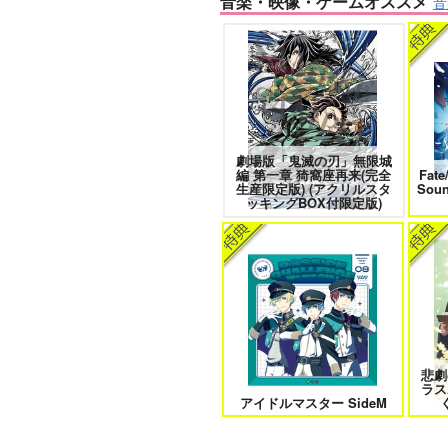
音楽・映像・ゲームオススメ
音
きみは最愛のステラ 上下巻
ミル
劇場版「鬼滅の刃」無限城
なんかもうあーあって感じ。2 特
編 第一章 猗窩座再来(完全
Fate
装版
生産限定版) (アクリルスタ
Sou
ッキングBOX付限定版)
クールぶり男子と激重男子 1
悲劇
ラス
そんなに言うなら抱いてやる
アイドルマスター SideM