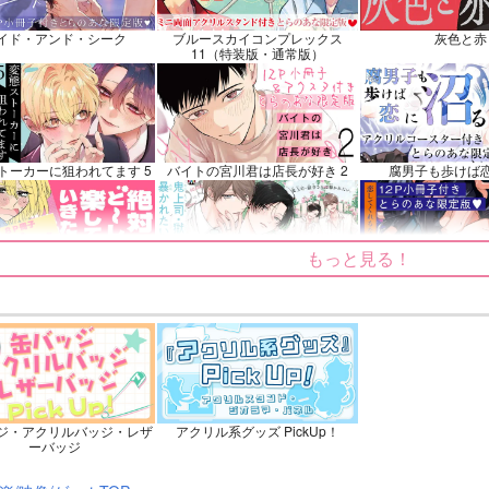
ンプル
カート
サンプル
カート
イド・アンド・シーク
ブルースカイコンプレックス
灰色と赤
11（特装版・通常版）
トーカーに狙われてます 5
バイトの宮川君は店長が好き 2
腐男子も歩けば
もっと見る！
～しても楽していきたいっ!
鬼上司・獄寺さんは暴かれたい。
恋してくれるな、
6
ふたりのけもの 2
忠犬部下とツンデレ少尉 2
じょうずに我慢で
ジ・アクリルバッジ・レザ
アクリル系グッズ PickUp！
ーバッジ