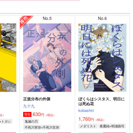
No.5
No.6
正規分布の外側
ぼくらはシスタス、明日に
は死ぬ花
九十九
kobashiri
630
円
専売
込）
（税込）
1,760
円
（税込）
×トガシ
鬼滅の刃
メダリスト
夜鷹純×明浦路司
不死川実弥×不死川玄弥