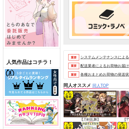
システムメンテナンスによるau 
重要
人気作品はコチラ！
配送業者によるお荷物お届け遅延
重要
各種おまとめお荷物の発送状況に
重要
【2026/5/7より】再販投票
重要
同人オススメ
同人TOP
【2026/4/1より】とらの
重要
おまとめサイクル「定期便(月2
重要
「とらのあな×駿河屋日本橋乙女
重要
【2025/12/1より】「通
重要
【刀剣乱舞】
【T
個人情報保護方針の改定について（2
重要