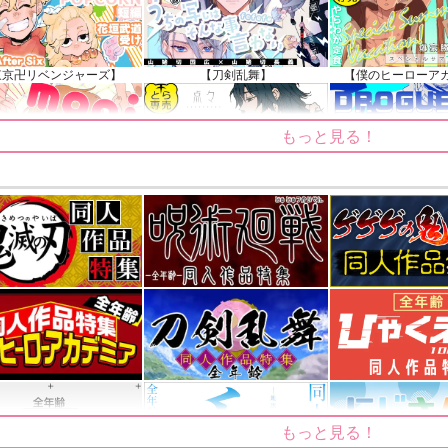
知らせ（2024.11.20 掲載）
東京卍リベンジャーズ】
【刀剣乱舞】
【僕のヒーローア
もっと見る！
【ゲゲゲの鬼太郎】
【鬼滅の刃】
【僕のヒーローア
もっと見る！