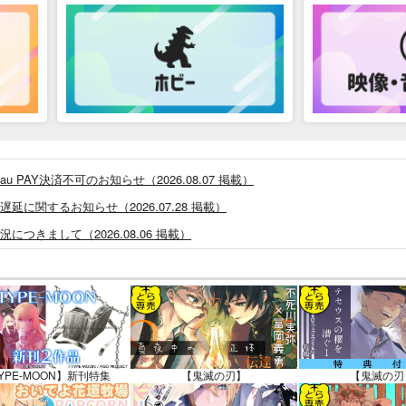
PAY決済不可のお知らせ（2026.08.07 掲載）
に関するお知らせ（2026.07.28 掲載）
つきまして（2026.08.06 掲載）
システム・アップデートのお知らせ（2026.05.07 掲載）
あなプレミアム、新支払い方法＆新プラン導入のお知らせ（2026.03.09 掲載）
)」一般会員様の利用再開のお知らせ（2026.02.05 掲載）
同人誌館」通販店頭受取サービス開始のお知らせ（2026.01.05 更新｜2025.
販ポイント⇒とらコイン変換キャンペーン」終了のお知らせ（2025.11.21 掲載）
YPE-MOON】新刊特集
【鬼滅の刃】
【鬼滅の刃
025.09.19 更新｜2025.08.01 掲載）