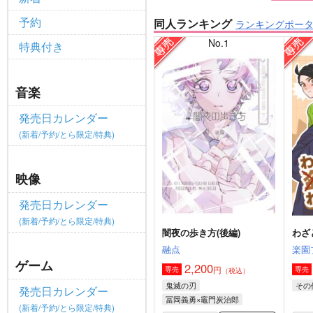
予約
同人ランキング
ランキングポー
No.1
特典付き
音楽
発売日カレンダー
(新着/予約/とら限定/特典)
映像
発売日カレンダー
(新着/予約/とら限定/特典)
闇夜の歩き方(後編)
わざ
融点
楽園
ゲーム
2,200
円
専売
専売
（税込）
鬼滅の刃
その
発売日カレンダー
冨岡義勇×竈門炭治郎
(新着/予約/とら限定/特典)