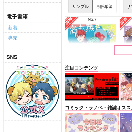
サンプル
再販希望
サ
電子書籍
No.7
新着
専売
SNS
注目コンテンツ
名も無きシャイニーアワー
Beg
ウエマリ
魚イ
コミック・ラノベ・雑誌オスス
446
円
専売
専売
（税込）
僕のヒーローアカデミア
その
轟焦凍×緑谷出久