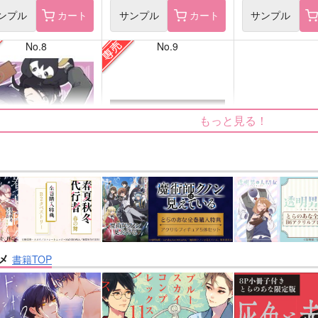
ンプル
カート
サンプル
カート
サンプル
No.8
No.9
もっと見る！
inning！
Elements
チ場
韋譜律斗
メ
書籍TOP
770
583
円
円
専売
（税込）
（税込）
他
キョウヤ×カラスバ
鎧真伝サムライトルーパー