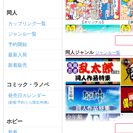
ポイント付与・管理体制改定のお
重要
同人
全てのお知らせを見る
【オリジナル】
【
カップリング一覧
ジャンル一覧
予約開始
同人ジャンル
ジャンル一覧
最新入荷
【原神】
新着販売
コミック・ラノベ
発売日カレンダー
(新着/予約/とら限定/特典)
ホビー
新着