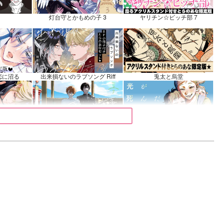
灯台守とかもめの子 3
ヤリチン☆ビッチ部 7
恋に沼る
出来損ないのラブソング Riff
兎太と烏堂
マイバディ
みなと商事コインランドリー 7
光が死んだ夏 9
きるまで
体感予報 2
青と碧 2