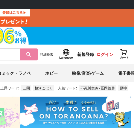
新規登録
ログイン
詳細
検索
Language
カート
コミック・ラノベ
ホビー
映像/音楽/ゲーム
電子書
上昇ワード:
三間
桜河こはく
人気ワード:
不死川実弥×冨岡義勇
原神