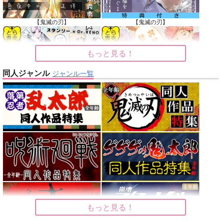
【鬼滅の刃】
【鬼滅の刃】
もっと見る！
同人ジャンル
ジャンル一覧
【Dr.STONE】
【呪術廻戦】
【オリジナル】
【東京卍リベンジャーズ】
【刀剣乱舞】
【僕のヒーローアカデミア】
もっと見る！