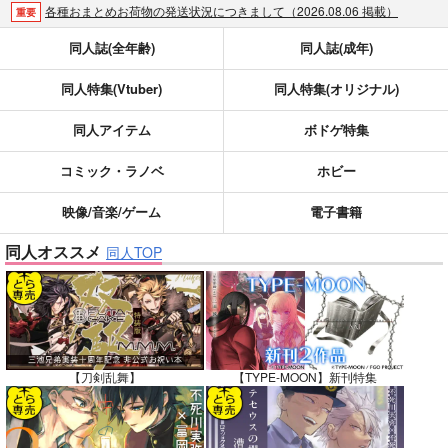
各種おまとめお荷物の発送状況につきまして（2026.08.06 掲載）
重要
【2026/5/7より】再販投票システム・アップデートのお知らせ（2026.05.07 掲載）
重要
同人誌(全年齢)
同人誌(成年)
【2026/4/1より】とらのあなプレミアム、新支払い方法＆新プラン導入のお知らせ（2026.03.09 掲載）
重要
同人特集(Vtuber)
同人特集(オリジナル)
おまとめサイクル「定期便(月2)」一般会員様の利用再開のお知らせ（2026.02.05 掲載）
重要
「とらのあな×駿河屋日本橋乙女同人誌館」通販店頭受取サービス開始のお知らせ（2026.01.05 更新｜2025.12.30 掲載）
重要
同人アイテム
ボドゲ特集
【2025/12/1より】「通販ポイント⇒とらコイン変換キャンペーン」終了のお知らせ（2025.11.21 掲載）
重要
個人情報保護方針の改定について（2025.09.19 更新｜2025.08.01 掲載）
重要
コミック・ラノベ
ホビー
ポイント付与・管理体制改定のお知らせ（2024.11.20 掲載）
重要
映像/音楽/ゲーム
電子書籍
全てのお知らせを見る
同人オススメ
同人TOP
【刀剣乱舞】
【TYPE-MOON】新刊特集