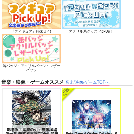
灯台守とかもめの子 3
ヤリチン☆ビッチ部 7
再販希望
カート
カート
No.10
『フィギュア』Pick UP！
アクリル系グッズ PickUp！
俺の可愛い弟は 2
変態ストーカーに狙われてます 5
缶バッジ・アクリルバッジ・レザー
バッジ
バイトの宮川君は店長が好き 2
腐男子も歩けば恋に沼る
音楽・映像・ゲームオススメ
音楽/映像/ゲームTOPへ
正面切ってかかってこ
い！
シャリ平原
出来損ないのラブソング Riff
兎太と烏堂
787
円
専売
（税込）
落第忍者乱太郎
鉢屋三郎×尾浜勘右衛門
劇場版「鬼滅の刃」無限城編
サンプル
第一章 猗窩座再来(完全生産限
Fate/Grand Order Original S