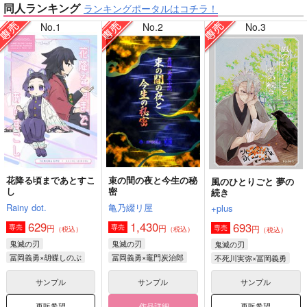
同人ランキング
ランキングポータルはコチラ！
No.1
No.2
No.3
【僕のヒーローアカデミア】
【鬼滅の刃】
【原神】
【ゲゲゲの鬼太郎】
花降る頃まであとすこ
束の間の夜と今生の秘
風のひとりごと 夢の
し
密
続き
【鬼滅の刃】
【僕のヒーローアカデミア】
Rainy dot.
亀乃綴リ屋
+plus
629
1,430
693
円
円
専売
専売
円
専売
（税込）
（税込）
（税込）
鬼滅の刃
鬼滅の刃
鬼滅の刃
冨岡義勇×胡蝶しのぶ
冨岡義勇×竈門炭治郎
不死川実弥×冨岡義勇
サンプル
サンプル
サンプル
再販希望
作品詳細
再販希望