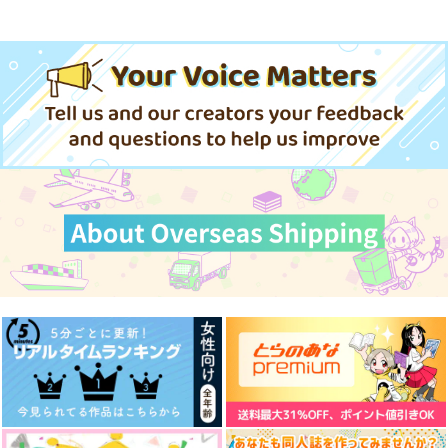
忠犬部下とツンデレ少尉 2
じょうずに我慢できるまで
体感予報 2
青と碧 2
LIMITLESS(初回限定盤)/蒼井
黄泉のツガイ
翔太
きみは最愛のステラ 上下巻
ミルクなきみとビターな彼 2
悲劇の元凶となる最強外道ラ
スボス女王は民の為に尽くし
ドラマCD「甘くて熱くて息も
愛とかいろいろあるところ
あなたは俺の運命でしょ！！
ます。Season2
できない 4」