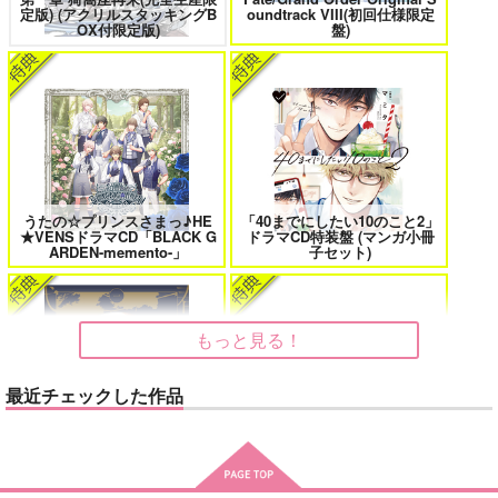
定版) (アクリルスタッキングB
oundtrack VIII(初回仕様限定
花金ラブアクシデント!
絶対ど～しても楽していきたいっ!
カート
OX付限定版)
盤)
鬼上司・獄寺さんは暴かれたい。 6
恋してくれるな、マイバディ
うたの☆プリンスさまっ♪HE
「40までにしたい10のこと2」
★VENSドラマCD「BLACK G
ドラマCD特装盤 (マンガ小冊
ARDEN-memento-」
子セット)
みなと商事コインランドリー 7
光が死んだ夏 9
もっと見る！
最近チェックした作品
夜明けの唄 7
ふたりのけもの 2
春夏秋冬代行者 春の舞
cloud nine(古川 慎盤)/古川慎