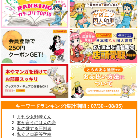
やらしく躾けて愛してあげる－Dom
最狂ヤンキーが僕だけに夢中な
／Subユニバース－２
件！？
MAMORU MIYANO ASIA LIV
E TOUR 2025-2026 ～VACATI
ONING!～/宮野真守
アイドルマスター SideM
なんかもうあーあって感じ。2 特装
僕の愛しいよなさん
版
エンドロールは地獄まで 2
嘘つきなキスで今日もバイバイ
キーワードランキング(集計期間：07/30～08/05)
月刊少女野崎くん
君が言うには犬の恋
好きとおかえり
25時、赤坂で 6
私の愛する圧制者
私立メロ高等学校