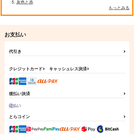
灰色と赤
もっとみる
クールぶり男子と激重男子 1
恋のふりして君を呼ぶ
お支払い
代引き
自分しか知らない彼氏の一面 1
明日もきみに会いに行く 2
クレジットカード
キャッシュレス決済
平野と鍵浦 7
せんせいの金曜日
後払い決済
とらコイン
そんなに言うなら抱いてやる
ファミレス行こ。 下