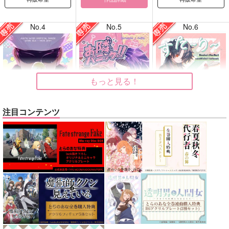
No.4
No.5
No.6
もっと見る！
注目コンテンツ
どうぞ、しばしの戯れ
お隣パニック!!
すたーりーきゃっとう
を！
ぉーく
キャロル
はたけおこし
妄想消しごむハンコ
1,100
円
専売
（税込）
629
440
円
専売
円
専売
（税込）
（税込）
その他
呪術廻戦
崩壊：スターレイル
カラスバ×セイカ
五条悟×禪院直哉
刃
景元
サンプル
サンプル
サンプル