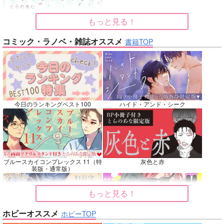
再販希望
再販希望
カート
もっと見る！
No.7
No.8
No.8
コミック・ラノベ・雑誌オススメ
書籍TOP
今日のランキングベスト100
ハイド・アンド・シーク
ベテルギウスの光
Vestige
双駆（特装版）
DISCO F
えづとふじ
バッキンガム
m.m.m.
ブルースカイコンプレックス 11（特
灰色と赤
装版・通常版）
660
3,144
7,857
円
円
専売
専売
円
専売
（税込）
（税込）
（税込）
吸血鬼すぐ死ぬ
崩壊：スターレイル
刀剣乱舞
大典太光世
もっと見る！
ロナルド×ドラルク
ファイノン
フリンズ
ソハヤノツルキ
サンプル
サンプル
サンプル
ホビーオススメ
ホビーTOP