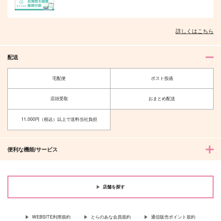
詳しくはこちら
オレはお前に推されたい!!
隠れ狼と流され子羊
配送
宅配便
ポスト投函
店頭受取
おまとめ配送
夫を味方にする方法 5
甘くて熱くて息もできない 4
11,000円（税込）以上で送料当社負担
便利な機能/サービス
北山くんと南谷くん －お付き合い1
ふたりよがりなメルティチャーム 1
年目－&西湖くんと東川くん 1
店舗を探す
WEBSITE利用規約
とらのあな会員規約
通信販売ポイント規約