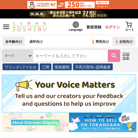
新規登録
ログイン
Language
カート
全年齢向け
成年向け
男性向け
女性向け
詳細
検索
フリンズ×ファルカ
三間
呪術廻戦
不死川実弥×冨岡義勇