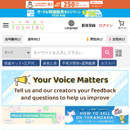
新規登録
ログイン
Language
カート
全年齢向け
成年向け
男性向け
女性向け
詳細
検索
怪盗キッド×江戸川…
灰色と赤
不死川実弥×冨岡義勇
カラスバ