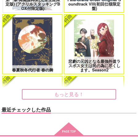
鬼上司・獄寺さんは暴かれたい。 6
恋してくれるな、マイバディ
定版) (アクリルスタッキングB
oundtrack VIII(初回仕様限定
カート
OX付限定版)
盤)
みなと商事コインランドリー 7
光が死んだ夏 9
悲劇の元凶となる最強外道ラ
スボス女王は民の為に尽くし
春夏秋冬代行者 春の舞
ます。Season2
夜明けの唄 7
ふたりのけもの 2
もっと見る！
忠犬部下とツンデレ少尉 2
じょうずに我慢できるまで
最近チェックした作品
LIMITLESS(初回限定盤)/蒼井
cloud nine(古川 慎盤)/古川慎
翔太