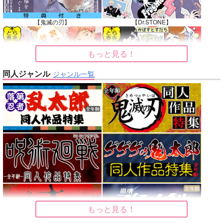
【鬼滅の刃】
【Dr.STONE】
もっと見る！
同人ジャンル
ジャンル一覧
【呪術廻戦】
【オリジナル】
【東京卍リベンジャーズ】
【刀剣乱舞】
【僕のヒーローアカデミア】
【僕のヒーローアカデミア】
もっと見る！