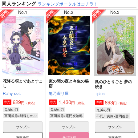
同人ランキング
ランキングポータルはコチラ！
No.1
No.2
No.3
【鬼滅の刃】
【原神】
【ゲゲゲの鬼太郎】
【鬼滅の刃】
花降る頃まであとすこ
束の間の夜と今生の秘
風のひとりごと 夢の
し
密
続き
【僕のヒーローアカデミア】
【呪術廻戦】
Rainy dot.
亀乃綴リ屋
+plus
629
1,430
693
円
円
専売
専売
円
専売
（税込）
（税込）
（税込）
鬼滅の刃
鬼滅の刃
鬼滅の刃
冨岡義勇×胡蝶しのぶ
冨岡義勇×竈門炭治郎
不死川実弥×冨岡義勇
サンプル
サンプル
サンプル
再販希望
作品詳細
再販希望