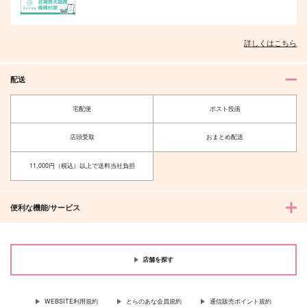
詳しくはこちら
夫を味方にする方法 5
甘くて熱くて息もできない 4
配送
宅配便
ポスト投函
北山くんと南谷くん －お付き合い1
ふたりよがりなメルティチャーム 1
店頭受取
おまとめ配送
年目－&西湖くんと東川くん 1
11,000円（税込）以上で送料当社負担
便利な機能/サービス
佐々木と宮野 11
理想的恋愛の条件 4 特装版
店舗を探す
最終電車 second time
推しカプの攻に攻められる俺の話
WEBSITE利用規約
とらのあな会員規約
通信販売ポイント規約