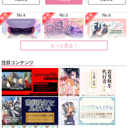
No.4
No.5
No.6
もっと見る！
注目コンテンツ
どうぞ、しばしの戯れ
お隣パニック!!
すたーりーきゃっとう
を！
ぉーく
キャロル
はたけおこし
妄想消しごむハンコ
1,100
円
専売
（税込）
629
440
円
専売
円
専売
（税込）
（税込）
その他
呪術廻戦
崩壊：スターレイル
カラスバ×セイカ
五条悟×禪院直哉
刃
景元
サンプル
サンプル
サンプル