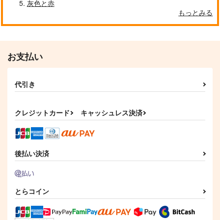
灰色と赤
もっとみる
自分しか知らない彼氏の一面 1
明日もきみに会いに行く 2
お支払い
代引き
平野と鍵浦 7
せんせいの金曜日
クレジットカード
キャッシュレス決済
そんなに言うなら抱いてやる
ファミレス行こ。 下
後払い決済
とらコイン
オレはお前に推されたい!!
隠れ狼と流され子羊