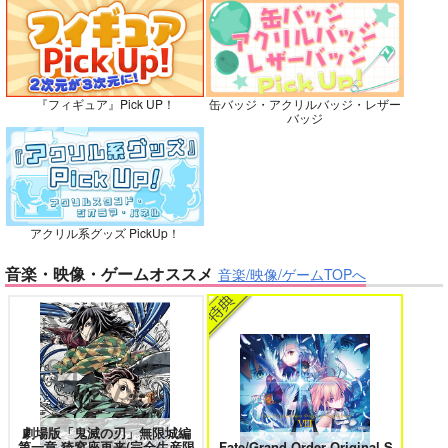
再販希望
カート
カート
No.10
『フィギュア』Pick UP！
缶バッジ・アクリルバッジ・レザー
バイトの宮川君は店長が好き 2
腐男子も歩けば恋に沼る
バッジ
出来損ないのラブソング Riff
兎太と烏堂
アクリル系グッズ PickUp！
音楽・映像・ゲームオススメ
音楽/映像/ゲームTOPへ
正面切ってかかってこ
い！
シャリ平原
花金ラブアクシデント!
絶対ど～しても楽していきたいっ!
787
円
専売
（税込）
落第忍者乱太郎
鉢屋三郎×尾浜勘右衛門
劇場版「鬼滅の刃」無限城編
サンプル
第一章 猗窩座再来(完全生産限
Fate/Grand Order Original S