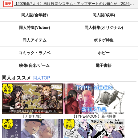
【2026/5/7より】再販投票システム・アップデートのお知らせ（2026.05.07 掲載）
重要
【2026/4/1より】とらのあなプレミアム、新支払い方法＆新プラン導入のお知らせ（2026.03.09 掲載）
重要
同人誌(全年齢)
同人誌(成年)
おまとめサイクル「定期便(月2)」一般会員様の利用再開のお知らせ（2026.02.05 掲載）
重要
同人特集(Vtuber)
同人特集(オリジナル)
「とらのあな×駿河屋日本橋乙女同人誌館」通販店頭受取サービス開始のお知らせ（2026.01.05 更新｜2025.12.30 掲載）
重要
【2025/12/1より】「通販ポイント⇒とらコイン変換キャンペーン」終了のお知らせ（2025.11.21 掲載）
重要
同人アイテム
ボドゲ特集
個人情報保護方針の改定について（2025.09.19 更新｜2025.08.01 掲載）
重要
ポイント付与・管理体制改定のお知らせ（2024.11.20 掲載）
重要
コミック・ラノベ
ホビー
全てのお知らせを見る
映像/音楽/ゲーム
電子書籍
同人オススメ
同人TOP
【刀剣乱舞】
【TYPE-MOON】新刊特集