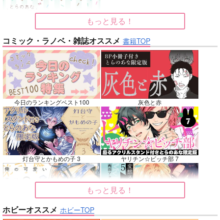
再販希望
再販希望
カート
もっと見る！
No.7
No.8
No.8
コミック・ラノベ・雑誌オススメ
書籍TOP
今日のランキングベスト100
灰色と赤
ベテルギウスの光
Vestige
双駆（特装版）
DISCO F
えづとふじ
バッキンガム
m.m.m.
灯台守とかもめの子 3
ヤリチン☆ビッチ部 7
660
3,144
7,857
円
円
専売
専売
円
専売
（税込）
（税込）
（税込）
吸血鬼すぐ死ぬ
崩壊：スターレイル
刀剣乱舞
大典太光世
もっと見る！
ロナルド×ドラルク
ファイノン
フリンズ
ソハヤノツルキ
サンプル
サンプル
サンプル
ホビーオススメ
ホビーTOP
俺の可愛い弟は 2
変態ストーカーに狙われてます 5