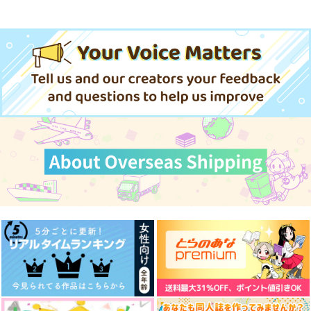
体感予報 2
青と碧 2
きみは最愛のステラ 上下巻
ミルクなきみとビターな彼 2
「40までにしたい10のこと2」
ドラマCD特装盤 (マンガ小冊
子セット)
アイドルマスター SideM
愛とかいろいろあるところ
あなたは俺の運命でしょ！！
MAMORU MIYANO ASIA LIV
やらしく躾けて愛してあげる－Dom
最狂ヤンキーが僕だけに夢中な
E TOUR 2025-2026 ～VACATI
／Subユニバース－２
件！？
ONING!～/宮野真守
黄泉のツガイ