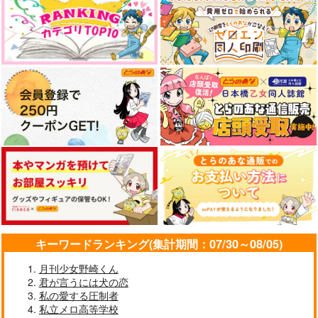
なんかもうあーあって感じ。2 特装
僕の愛しいよなさん
版
うたの☆プリンスさまっ♪HE
★VENSドラマCD「BLACK G
ドラマCD「甘くて熱くて息も
ARDEN-memento-」
できない 4」
エンドロールは地獄まで 2
嘘つきなキスで今日もバイバイ
好きとおかえり
25時、赤坂で 6
キーワードランキング(集計期間：07/30～08/05)
月刊少女野崎くん
君が言うには犬の恋
クールぶり男子と激重男子 1
恋のふりして君を呼ぶ
私の愛する圧制者
私立メロ高等学校