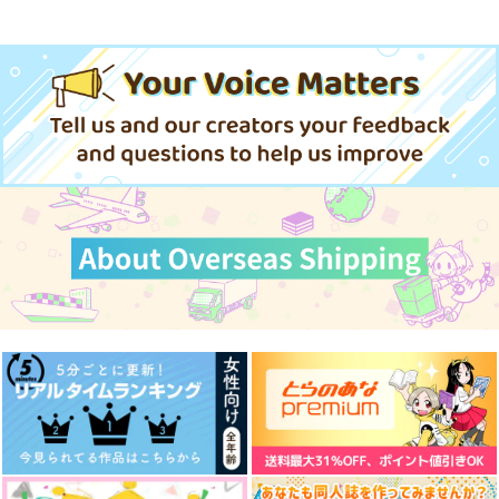
忠犬部下とツンデレ少尉 2
じょうずに我慢できるまで
体感予報 2
青と碧 2
春夏秋冬代行者 春の舞
cloud nine(古川 慎盤)/古川慎
きみは最愛のステラ 上下巻
ミルクなきみとビターな彼 2
悲劇の元凶となる最強外道ラ
「40までにしたい10のこと2」
スボス女王は民の為に尽くし
ドラマCD特装盤 (マンガ小冊
愛とかいろいろあるところ
あなたは俺の運命でしょ！！
ます。Season2
子セット)