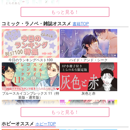
カート
カート
カート
もっと見る！
No.7
No.8
No.9
コミック・ラノベ・雑誌オススメ
書籍TOP
今日のランキングベスト100
ハイド・アンド・シーク
名も無きシャイニーア
Beginning！
Elements
ワー
魚イチ場
韋譜律斗
ブルースカイコンプレックス 11（特
灰色と赤
ウエマリ
装版・通常版）
770
583
円
専売
円
専売
（税込）
（税込）
446
円
専売
（税込）
その他
鎧真伝サムライトルーパー
僕のヒーローアカデミア
もっと見る！
キョウヤ×カラスバ
轟焦凍×緑谷出久
ホビーオススメ
ホビーTOP
サンプル
サンプル
サンプル