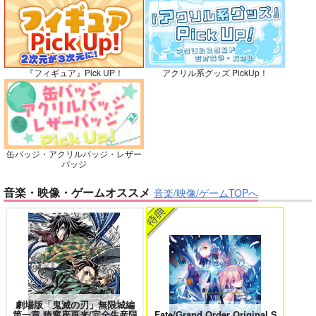
灯台守とかもめの子 3
ヤリチン☆ビッチ部 7
カート
カート
カート
『フィギュア』Pick UP！
アクリル系グッズ PickUp！
俺の可愛い弟は 2
変態ストーカーに狙われてます 5
缶バッジ・アクリルバッジ・レザー
バッジ
バイトの宮川君は店長が好き 2
腐男子も歩けば恋に沼る
音楽・映像・ゲームオススメ
音楽/映像/ゲームTOPへ
出来損ないのラブソング Riff
兎太と烏堂
劇場版「鬼滅の刃」無限城編
第一章 猗窩座再来(完全生産限
Fate/Grand Order Original S