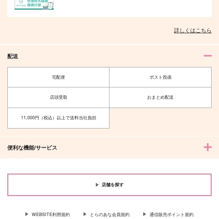
詳しくはこちら
オレはお前に推されたい!!
隠れ狼と流され子羊
配送
宅配便
ポスト投函
店頭受取
おまとめ配送
夫を味方にする方法 5
甘くて熱くて息もできない 4
11,000円（税込）以上で送料当社負担
便利な機能/サービス
北山くんと南谷くん －お付き合い1
ふたりよがりなメルティチャーム 1
年目－&西湖くんと東川くん 1
店舗を探す
WEBSITE利用規約
とらのあな会員規約
通信販売ポイント規約