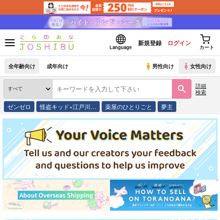
新規登録
ログイン
Language
カート
全年齢向け
成年向け
男性向け
女性向け
詳細
検索
ゼンゼロ
怪盗キッド×江戸川…
薬屋のひとりごと
夢主