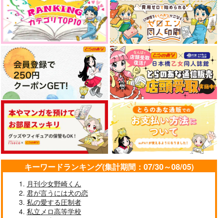
やらしく躾けて愛してあげる－Dom
最狂ヤンキーが僕だけに夢中な
／Subユニバース－２
件！？
アイドルマスター SideM
黄泉のツガイ
なんかもうあーあって感じ。2 特装
僕の愛しいよなさん
版
エンドロールは地獄まで 2
嘘つきなキスで今日もバイバイ
キーワードランキング(集計期間：07/30～08/05)
月刊少女野崎くん
君が言うには犬の恋
好きとおかえり
25時、赤坂で 6
私の愛する圧制者
私立メロ高等学校