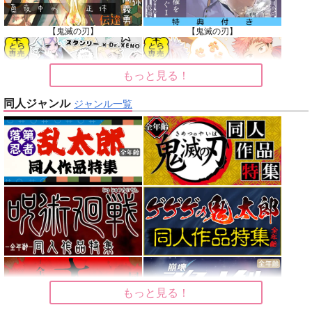
【鬼滅の刃】
【鬼滅の刃】
もっと見る！
同人ジャンル
ジャンル一覧
【Dr.STONE】
【呪術廻戦】
【オリジナル】
【東京卍リベンジャーズ】
【刀剣乱舞】
【僕のヒーローアカデミア】
もっと見る！