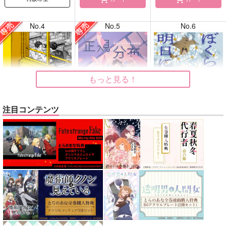
No.4
No.5
No.6
もっと見る！
注目コンテンツ
告白
正規分布の外側
ぼくらはシスタス、明
日には死ぬ花
ガヤ
九十九
kobashiri
1,415
630
円
円
専売
専売
（税込）
（税込）
1,760
円
（税込）
ひゃくえむ。
鬼滅の刃
メダリスト
小宮×トガシ
不死川実弥×不死川玄弥
夜鷹純×明浦路司
サンプル
サンプル
サンプル