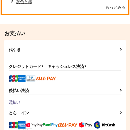
灰色と赤
もっとみる
クールぶり男子と激重男子 1
恋のふりして君を呼ぶ
お支払い
代引き
自分しか知らない彼氏の一面 1
明日もきみに会いに行く 2
クレジットカード
キャッシュレス決済
平野と鍵浦 7
せんせいの金曜日
後払い決済
とらコイン
そんなに言うなら抱いてやる
ファミレス行こ。 下