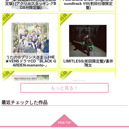
定版) (アクリルスタッキングB
oundtrack VIII(初回仕様限定
花金ラブアクシデント!
絶対ど～しても楽していきたいっ!
OX付限定版)
盤)
鬼上司・獄寺さんは暴かれたい。 6
恋してくれるな、マイバディ
うたの☆プリンスさまっ♪HE
★VENSドラマCD「BLACK G
LIMITLESS(初回限定盤)/蒼井
ARDEN-memento-」
翔太
みなと商事コインランドリー 7
光が死んだ夏 9
もっと見る！
最近チェックした作品
夜明けの唄 7
ふたりのけもの 2
MAMORU MIYANO ASIA LIV
E TOUR 2025-2026 ～VACATI
ドラマCD「甘くて熱くて息も
ONING!～/宮野真守
できない 4」