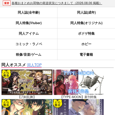
各種おまとめお荷物の発送状況につきまして（2026.08.06 掲載）
重要
【2026/5/7より】再販投票システム・アップデートのお知らせ（2026.05.07 掲載）
重要
同人誌(全年齢)
同人誌(成年)
【2026/4/1より】とらのあなプレミアム、新支払い方法＆新プラン導入のお知らせ（2026.03.09 掲載）
重要
同人特集(Vtuber)
同人特集(オリジナル)
おまとめサイクル「定期便(月2)」一般会員様の利用再開のお知らせ（2026.02.05 掲載）
重要
「とらのあな×駿河屋日本橋乙女同人誌館」通販店頭受取サービス開始のお知らせ（2026.01.05 更新｜2025.12.30 掲載）
重要
同人アイテム
ボドゲ特集
【2025/12/1より】「通販ポイント⇒とらコイン変換キャンペーン」終了のお知らせ（2025.11.21 掲載）
重要
個人情報保護方針の改定について（2025.09.19 更新｜2025.08.01 掲載）
重要
コミック・ラノベ
ホビー
ポイント付与・管理体制改定のお知らせ（2024.11.20 掲載）
重要
映像/音楽/ゲーム
電子書籍
全てのお知らせを見る
同人オススメ
同人TOP
【刀剣乱舞】
【TYPE-MOON】新刊特集