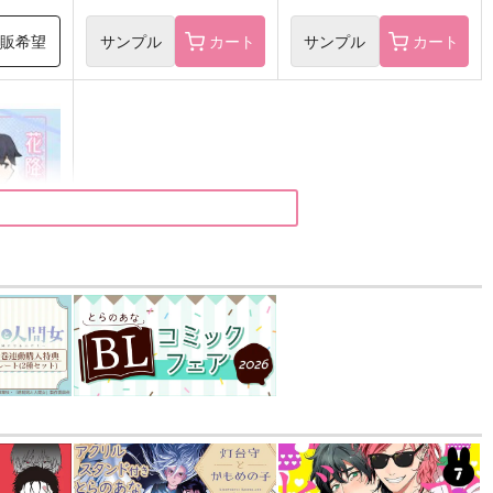
再販希望
サンプル
カート
サンプル
カート
すこし
）