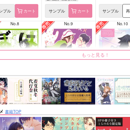
ンプル
カート
サンプル
カート
サンプル
No.8
No.9
No.10
もっと見る！
たけとぼくたち
カラセイLOG
花降る頃まであと
腐本舗
Mikke
Rainy dot.
メ
書籍TOP
707
499
629
円
円
円
専売
専売
（税込）
（税込）
（税込
忍者乱太郎
その他
カラスバ×セイカ
鬼滅の刃