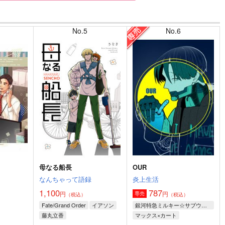
No.5
No.6
母なる船長
OUR
なんちゃって語録
炎上生活
1,100
787
円
円
専売
）
（税込）
（税込）
Fate/Grand Order
イアソン
銀河特急ミルキー☆サブウェイ
藤丸立香
マックス×カート