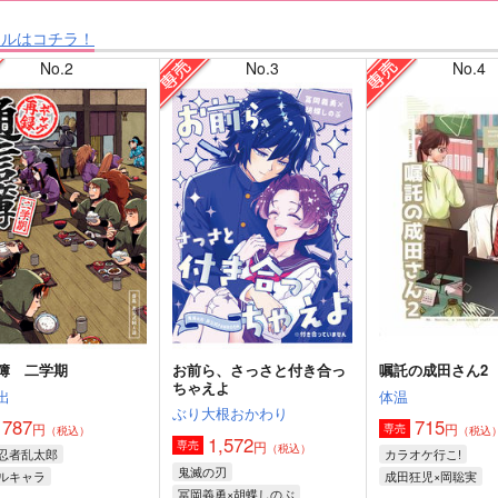
タルはコチラ！
No.2
No.3
No.4
簿 二学期
お前ら、さっさと付き合っ
嘱託の成田さん2
ちゃえよ
出
体温
ぶり大根おかわり
787
715
円
円
専売
（税込）
（税込
1,572
円
専売
（税込）
忍者乱太郎
カラオケ行こ!
鬼滅の刃
ルキャラ
成田狂児×岡聡実
冨岡義勇×胡蝶しのぶ