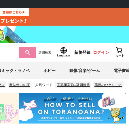
新規登録
ログイン
詳細
検索
Language
カート
コミック・ラノベ
ホビー
映像/音楽/ゲーム
電子書
ゼロ
魔法使いの夜
人気ワード:
不死川実弥×冨岡義勇
薬屋のひとりごと