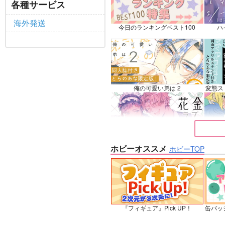
鉢屋
各種サービス
フェルディナンド×ローゼマイン
海外発送
今日のランキングベスト100
ハ
サンプル
カート
サ
俺の可愛い弟は 2
変態ス
花金ラブアクシデント!
絶対ど
ホビーオススメ
ホビーTOP
夜明けの唄 7
『フィギュア』Pick UP！
缶バッ