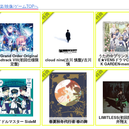
楽/映像/ゲームTOPへ
クなきみとビターな彼 2
愛とかいろいろあるところ
あなたは俺の運命
僕の愛しいよなさん
エンドロールは地獄まで 2
嘘つきなキスで今日
/Grand Order Original
うたの☆プリンス
ndtrack VIII(初回仕様限
cloud nine(古川 慎盤)/古川
E★VENSドラマC
定盤)
慎
K GARDEN-mem
恋のふりして君を呼ぶ
自分しか知らない彼氏の一面 1
明日もきみに会い
LIMITLESS(初
ファミレス行こ。 下
オレはお前に推されたい!!
隠れ狼と流さ
ドルマスター SideM
春夏秋冬代行者 春の舞
井翔太