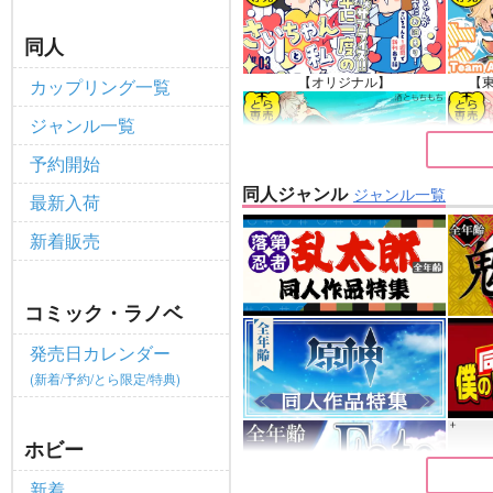
ポイント付与・管理体制改定のお
重要
同人
全てのお知らせを見る
【オリジナル】
【
カップリング一覧
ジャンル一覧
予約開始
同人ジャンル
ジャンル一覧
最新入荷
【原神】
新着販売
コミック・ラノベ
発売日カレンダー
(新着/予約/とら限定/特典)
ホビー
新着