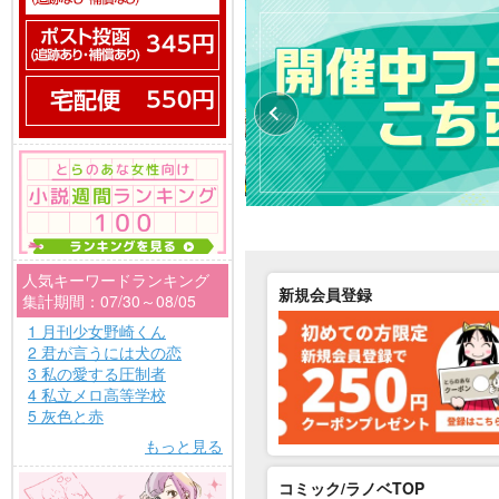
人気キーワードランキング
新規会員登録
集計期間：07/30～08/05
1 月刊少女野崎くん
2 君が言うには犬の恋
3 私の愛する圧制者
4 私立メロ高等学校
5 灰色と赤
もっと見る
コミック/ラノベTOP