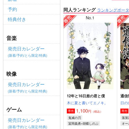
予約
同人ランキング
ランキングポー
No.1
特典付き
音楽
発売日カレンダー
(新着/予約/とら限定/特典)
映像
発売日カレンダー
(新着/予約/とら限定/特典)
12年と16日差の君と僕
通信
木に夏と書いてエノキ。
日の
ゲーム
1,100
円
専売
専売
（税込）
鬼滅の刃
落第
発売日カレンダー
冨岡義勇×胡蝶しのぶ
オー
(新着/予約/とら限定/特典)