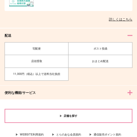
詳しくはこちら
オレはお前に推されたい!!
隠れ狼と流され子羊
配送
宅配便
ポスト投函
店頭受取
おまとめ配送
夫を味方にする方法 5
甘くて熱くて息もできない 4
11,000円（税込）以上で送料当社負担
便利な機能/サービス
北山くんと南谷くん －お付き合い1
ふたりよがりなメルティチャーム 1
年目－&西湖くんと東川くん 1
店舗を探す
WEBSITE利用規約
とらのあな会員規約
通信販売ポイント規約