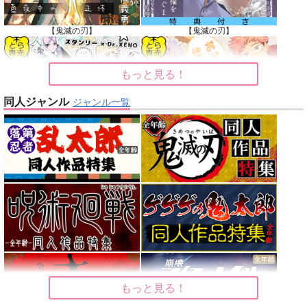
【鬼滅の刃】
【鬼滅の刃】
もっと見る！
同人ジャンル
ジャンル一覧
【Dr.STONE】
【呪術廻戦】
【オリジナル】
【東京卍リベンジャーズ】
【刀剣乱舞】
【僕のヒーローアカデミア】
もっと見る！