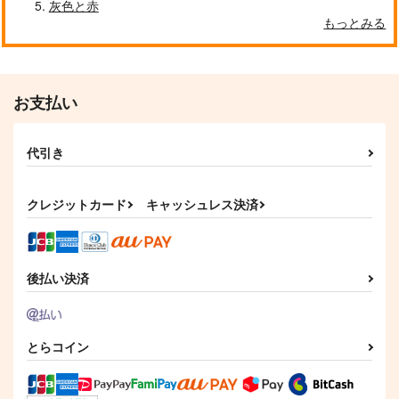
灰色と赤
もっとみる
クールぶり男子と激重男子 1
恋のふりして君を呼ぶ
お支払い
代引き
自分しか知らない彼氏の一面 1
明日もきみに会いに行く 2
クレジットカード
キャッシュレス決済
平野と鍵浦 7
せんせいの金曜日
後払い決済
とらコイン
そんなに言うなら抱いてやる
ファミレス行こ。 下