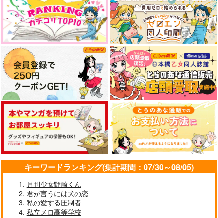
やらしく躾けて愛してあげる－Dom
最狂ヤンキーが僕だけに夢中な
／Subユニバース－２
件！？
「40までにしたい10のこと2」
ドラマCD「甘くて熱くて息も
ドラマCD特装盤 (マンガ小冊
できない 4」
子セット)
なんかもうあーあって感じ。2 特装
僕の愛しいよなさん
版
エンドロールは地獄まで 2
嘘つきなキスで今日もバイバイ
キーワードランキング(集計期間：07/30～08/05)
月刊少女野崎くん
君が言うには犬の恋
好きとおかえり
25時、赤坂で 6
私の愛する圧制者
私立メロ高等学校