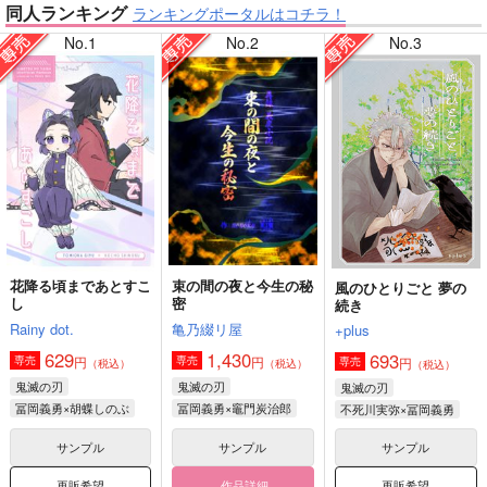
同人ランキング
ランキングポータルはコチラ！
No.1
No.2
No.3
【僕のヒーローアカデミア】
【鬼滅の刃】
【原神】
【ゲゲゲの鬼太郎】
花降る頃まであとすこ
束の間の夜と今生の秘
風のひとりごと 夢の
し
密
続き
【鬼滅の刃】
【僕のヒーローアカデミア】
Rainy dot.
亀乃綴リ屋
+plus
629
1,430
693
円
円
専売
専売
円
専売
（税込）
（税込）
（税込）
鬼滅の刃
鬼滅の刃
鬼滅の刃
冨岡義勇×胡蝶しのぶ
冨岡義勇×竈門炭治郎
不死川実弥×冨岡義勇
サンプル
サンプル
サンプル
再販希望
作品詳細
再販希望