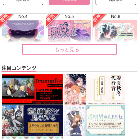
No.4
No.5
No.6
もっと見る！
注目コンテンツ
どうぞ、しばしの戯れ
お隣パニック!!
すたーりーきゃっとう
を！
ぉーく
キャロル
はたけおこし
妄想消しごむハンコ
1,100
円
専売
（税込）
629
440
円
専売
円
専売
（税込）
（税込）
その他
呪術廻戦
崩壊：スターレイル
カラスバ×セイカ
五条悟×禪院直哉
刃
景元
サンプル
サンプル
サンプル