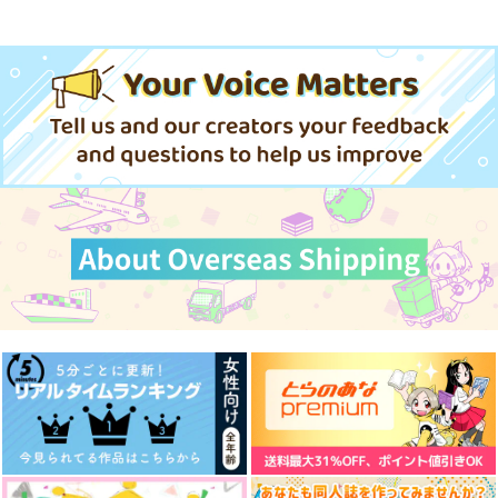
忠犬部下とツンデレ少尉 2
じょうずに我慢できるまで
体感予報 2
青と碧 2
LIMITLESS(初回限定盤)/蒼井
翔太
cloud nine(古川 慎盤)/古川慎
きみは最愛のステラ 上下巻
ミルクなきみとビターな彼 2
悲劇の元凶となる最強外道ラ
MAMORU MIYANO ASIA LIV
スボス女王は民の為に尽くし
E TOUR 2025-2026 ～VACATI
愛とかいろいろあるところ
あなたは俺の運命でしょ！！
ます。Season2
ONING!～/宮野真守