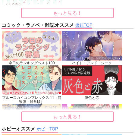
再販希望
再販希望
カート
もっと見る！
No.7
No.8
No.8
コミック・ラノベ・雑誌オススメ
書籍TOP
今日のランキングベスト100
ハイド・アンド・シーク
ベテルギウスの光
Vestige
双駆（特装版）
DISCO F
えづとふじ
バッキンガム
m.m.m.
ブルースカイコンプレックス 11（特
灰色と赤
装版・通常版）
660
3,144
7,857
円
円
専売
専売
円
専売
（税込）
（税込）
（税込）
吸血鬼すぐ死ぬ
崩壊：スターレイル
刀剣乱舞
大典太光世
もっと見る！
ロナルド×ドラルク
ファイノン
フリンズ
ソハヤノツルキ
サンプル
サンプル
サンプル
ホビーオススメ
ホビーTOP