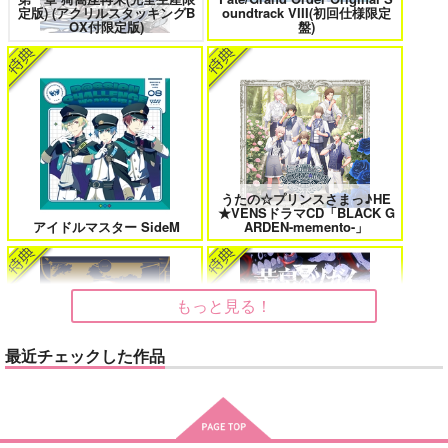
定版) (アクリルスタッキングB
oundtrack VIII(初回仕様限定
花金ラブアクシデント!
絶対ど～しても楽していきたいっ!
カート
OX付限定版)
盤)
鬼上司・獄寺さんは暴かれたい。 6
恋してくれるな、マイバディ
うたの☆プリンスさまっ♪HE
★VENSドラマCD「BLACK G
アイドルマスター SideM
ARDEN-memento-」
みなと商事コインランドリー 7
光が死んだ夏 9
もっと見る！
最近チェックした作品
夜明けの唄 7
ふたりのけもの 2
春夏秋冬代行者 春の舞
黄泉のツガイ