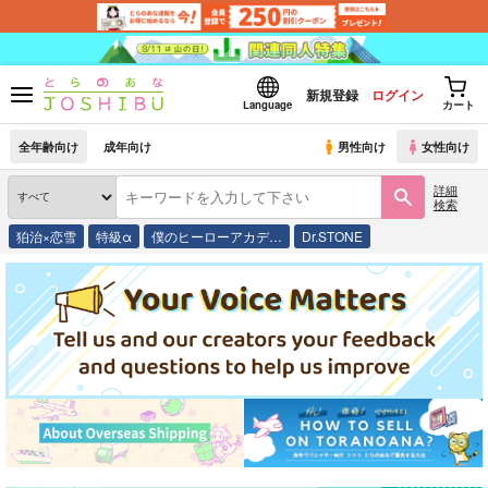
新規登録
ログイン
Language
カート
全年齢向け
成年向け
男性向け
女性向け
詳細
検索
狛治×恋雪
特級α
僕のヒーローアカデ…
Dr.STONE