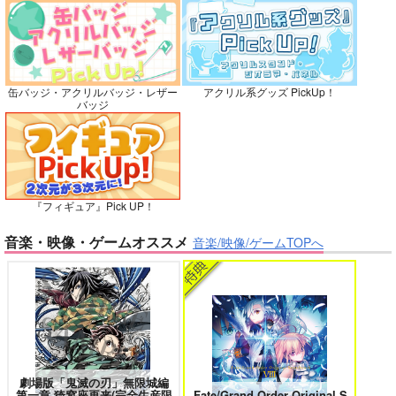
灯台守とかもめの子 3
ヤリチン☆ビッチ部 7
再販希望
カート
カート
No.10
缶バッジ・アクリルバッジ・レザー
アクリル系グッズ PickUp！
バッジ
俺の可愛い弟は 2
変態ストーカーに狙われてます 5
『フィギュア』Pick UP！
バイトの宮川君は店長が好き 2
腐男子も歩けば恋に沼る
音楽・映像・ゲームオススメ
音楽/映像/ゲームTOPへ
正面切ってかかってこ
い！
シャリ平原
出来損ないのラブソング Riff
兎太と烏堂
787
円
専売
（税込）
落第忍者乱太郎
鉢屋三郎×尾浜勘右衛門
劇場版「鬼滅の刃」無限城編
サンプル
第一章 猗窩座再来(完全生産限
Fate/Grand Order Original S