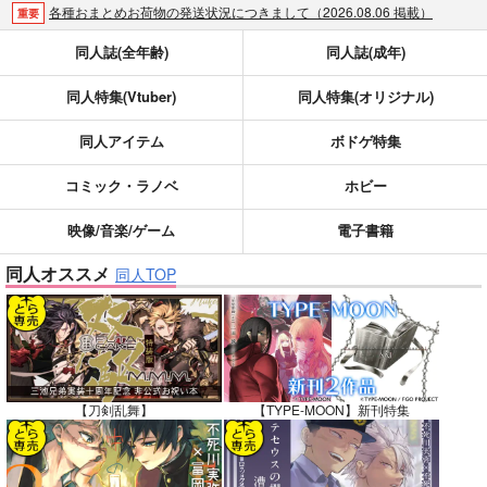
各種おまとめお荷物の発送状況につきまして（2026.08.06 掲載）
重要
【2026/5/7より】再販投票システム・アップデートのお知らせ（2026.05.07 掲載）
重要
同人誌(全年齢)
同人誌(成年)
【2026/4/1より】とらのあなプレミアム、新支払い方法＆新プラン導入のお知らせ（2026.03.09 掲載）
重要
同人特集(Vtuber)
同人特集(オリジナル)
おまとめサイクル「定期便(月2)」一般会員様の利用再開のお知らせ（2026.02.05 掲載）
重要
「とらのあな×駿河屋日本橋乙女同人誌館」通販店頭受取サービス開始のお知らせ（2026.01.05 更新｜2025.12.30 掲載）
重要
同人アイテム
ボドゲ特集
【2025/12/1より】「通販ポイント⇒とらコイン変換キャンペーン」終了のお知らせ（2025.11.21 掲載）
重要
個人情報保護方針の改定について（2025.09.19 更新｜2025.08.01 掲載）
重要
コミック・ラノベ
ホビー
ポイント付与・管理体制改定のお知らせ（2024.11.20 掲載）
重要
映像/音楽/ゲーム
電子書籍
全てのお知らせを見る
同人オススメ
同人TOP
【刀剣乱舞】
【TYPE-MOON】新刊特集