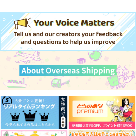
忠犬部下とツンデレ少尉 2
じょうずに我慢できるまで
体感予報 2
青と碧 2
LIMITLESS(初回限定盤)/蒼井
翔太
黄泉のツガイ
きみは最愛のステラ 上下巻
ミルクなきみとビターな彼 2
うたの☆プリンスさまっ♪HE
★VENSドラマCD「BLACK G
愛とかいろいろあるところ
あなたは俺の運命でしょ！！
ARDEN-memento-」
cloud nine(古川 慎盤)/古川慎