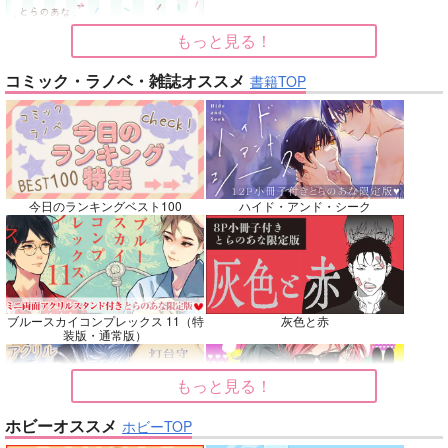
カート
カート
カート
もっと見る！
No.7
No.8
No.9
コミック・ラノベ・雑誌オススメ
書籍TOP
今日のランキングベスト100
ハイド・アンド・シーク
名も無きシャイニーア
Beginning！
Elements
ワー
魚イチ場
韋譜律斗
ブルースカイコンプレックス 11（特
灰色と赤
ウエマリ
装版・通常版）
770
583
円
専売
円
専売
（税込）
（税込）
446
円
専売
（税込）
その他
鎧真伝サムライトルーパー
僕のヒーローアカデミア
もっと見る！
キョウヤ×カラスバ
轟焦凍×緑谷出久
ホビーオススメ
ホビーTOP
サンプル
サンプル
サンプル