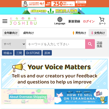
新規登録
ログイン
Language
カート
全年齢向け
成年向け
男性向け
女性向け
詳細
検索
特級α
三間
Dr.STONE
原神