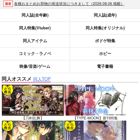
各種おまとめお荷物の発送状況につきまして（2026.08.06 掲載）
重要
【2026/5/7より】再販投票システム・アップデートのお知らせ（2026.05.07 掲載）
重要
同人誌(全年齢)
同人誌(成年)
【2026/4/1より】とらのあなプレミアム、新支払い方法＆新プラン導入のお知らせ（2026.03.09 掲載）
重要
同人特集(Vtuber)
同人特集(オリジナル)
おまとめサイクル「定期便(月2)」一般会員様の利用再開のお知らせ（2026.02.05 掲載）
重要
「とらのあな×駿河屋日本橋乙女同人誌館」通販店頭受取サービス開始のお知らせ（2026.01.05 更新｜2025.12.30 掲載）
重要
同人アイテム
ボドゲ特集
【2025/12/1より】「通販ポイント⇒とらコイン変換キャンペーン」終了のお知らせ（2025.11.21 掲載）
重要
個人情報保護方針の改定について（2025.09.19 更新｜2025.08.01 掲載）
重要
コミック・ラノベ
ホビー
ポイント付与・管理体制改定のお知らせ（2024.11.20 掲載）
重要
映像/音楽/ゲーム
電子書籍
全てのお知らせを見る
同人オススメ
同人TOP
【刀剣乱舞】
【TYPE-MOON】新刊特集