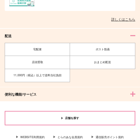
詳しくはこちら
オレはお前に推されたい!!
隠れ狼と流され子羊
配送
宅配便
ポスト投函
店頭受取
おまとめ配送
夫を味方にする方法 5
甘くて熱くて息もできない 4
11,000円（税込）以上で送料当社負担
便利な機能/サービス
北山くんと南谷くん －お付き合い1
ふたりよがりなメルティチャーム 1
年目－&西湖くんと東川くん 1
店舗を探す
WEBSITE利用規約
とらのあな会員規約
通信販売ポイント規約