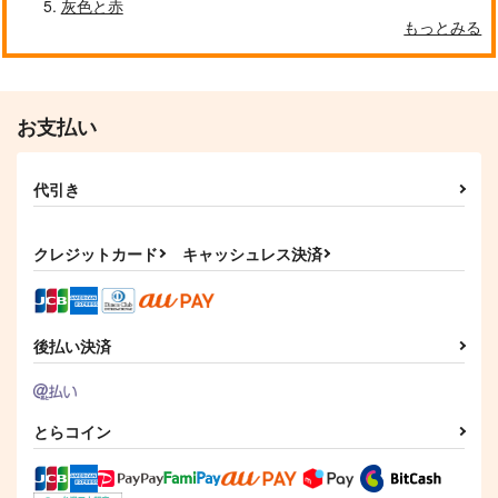
灰色と赤
もっとみる
クールぶり男子と激重男子 1
恋のふりして君を呼ぶ
お支払い
代引き
自分しか知らない彼氏の一面 1
明日もきみに会いに行く 2
クレジットカード
キャッシュレス決済
平野と鍵浦 7
せんせいの金曜日
後払い決済
とらコイン
そんなに言うなら抱いてやる
ファミレス行こ。 下