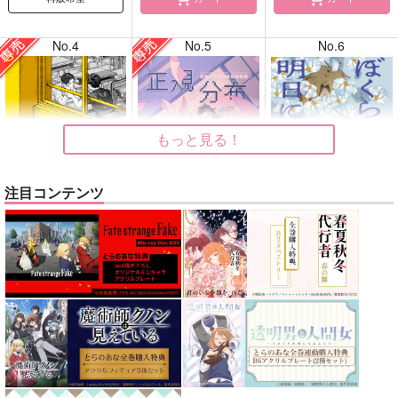
No.4
No.5
No.6
もっと見る！
注目コンテンツ
告白
正規分布の外側
ぼくらはシスタス、明
日には死ぬ花
ガヤ
九十九
kobashiri
1,415
630
円
円
専売
専売
（税込）
（税込）
1,760
円
（税込）
ひゃくえむ。
鬼滅の刃
メダリスト
小宮×トガシ
不死川実弥×不死川玄弥
夜鷹純×明浦路司
サンプル
サンプル
サンプル