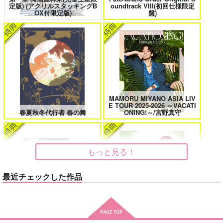
定版) (アクリルスタッキングB
oundtrack VIII(初回仕様限定
花金ラブアクシデント!
絶対ど～しても楽していきたいっ!
OX付限定版)
盤)
鬼上司・獄寺さんは暴かれたい。 6
恋してくれるな、マイバディ
MAMORU MIYANO ASIA LIV
E TOUR 2025-2026 ～VACATI
春夏秋冬代行者 春の舞
ONING!～/宮野真守
みなと商事コインランドリー 7
光が死んだ夏 9
もっと見る！
最近チェックした作品
夜明けの唄 7
ふたりのけもの 2
「40までにしたい10のこと2」
悲劇の元凶となる最強外道ラ
ドラマCD特装盤 (マンガ小冊
スボス女王は民の為に尽くし
子セット)
ます。Season2