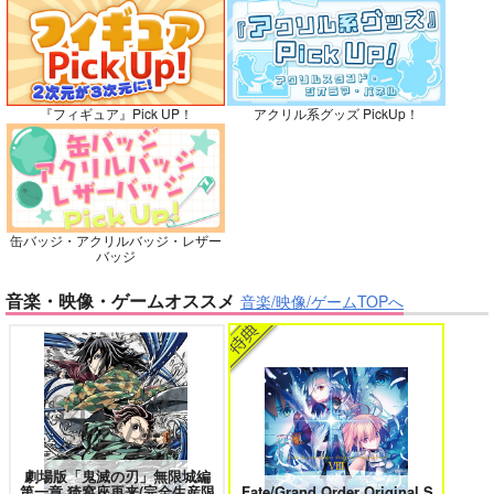
灯台守とかもめの子 3
ヤリチン☆ビッチ部 7
カート
カート
カート
『フィギュア』Pick UP！
アクリル系グッズ PickUp！
俺の可愛い弟は 2
変態ストーカーに狙われてます 5
缶バッジ・アクリルバッジ・レザー
バッジ
バイトの宮川君は店長が好き 2
腐男子も歩けば恋に沼る
音楽・映像・ゲームオススメ
音楽/映像/ゲームTOPへ
出来損ないのラブソング Riff
兎太と烏堂
劇場版「鬼滅の刃」無限城編
第一章 猗窩座再来(完全生産限
Fate/Grand Order Original S