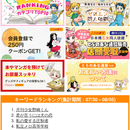
やらしく躾けて愛してあげる－Dom
最狂ヤンキーが僕だけに夢中な
／Subユニバース－２
件！？
ドラマCD「甘くて熱くて息も
アイドルマスター SideM
できない 4」
なんかもうあーあって感じ。2 特装
僕の愛しいよなさん
版
エンドロールは地獄まで 2
嘘つきなキスで今日もバイバイ
キーワードランキング(集計期間：07/30～08/05)
月刊少女野崎くん
君が言うには犬の恋
好きとおかえり
25時、赤坂で 6
私の愛する圧制者
私立メロ高等学校