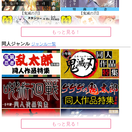
【鬼滅の刃】
【鬼滅の刃】
もっと見る！
同人ジャンル
ジャンル一覧
【Dr.STONE】
【呪術廻戦】
【オリジナル】
【東京卍リベンジャーズ】
【刀剣乱舞】
【僕のヒーローアカデミア】
もっと見る！