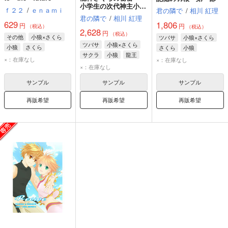
小学生の次代神主小狼
ｆ２２
/
ｅｎａｍｉ
君の隣で
/
相川 紅理
×大人の龍神さくら～
君の隣で
/
相川 紅理
629
1,806
円
円
（税込）
（税込）
2,628
円
（税込）
その他
小狼×さくら
ツバサ
小狼×さくら
ツバサ
小狼×さくら
小狼
さくら
さくら
小狼
サクラ
小狼
龍王
×：在庫なし
×：在庫なし
×：在庫なし
サンプル
サンプル
サンプル
再販希望
再販希望
再販希望