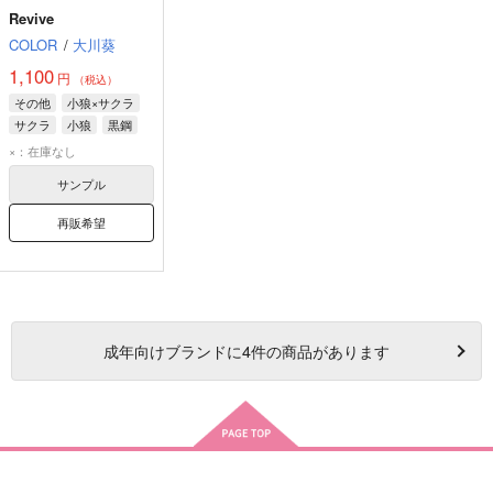
Revive
COLOR
/
大川葵
1,100
円
（税込）
その他
小狼×サクラ
サクラ
小狼
黒鋼
×：在庫なし
サンプル
再販希望
成年
向けブランドに
4
件の商品があります