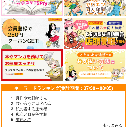
キーワードランキング(集計期間：07/30～08/05)
月刊少女野崎くん
君が言うには犬の恋
私の愛する圧制者
私立メロ高等学校
灰色と赤
もっとみる