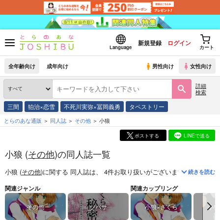
新規登録
ログイン
Language
カート
全年齢向け
成年向け
男性向け
女性向け
詳細
検索
三間
狛治×恋雪
不死川実弥×冨岡義勇
タペストリー
とらのあな通販
同人誌
その他
小狼
ポストする
LINEで送る
小狼 (
その他
)の同人誌一覧
小狼 (
その他
)
に関する
同人誌
は、
4
件お取り扱いがございます。
「
to the
続きを読む
関連ジャンル
関連カップリング
その他
ツバサ
小狼×さくら
小狼