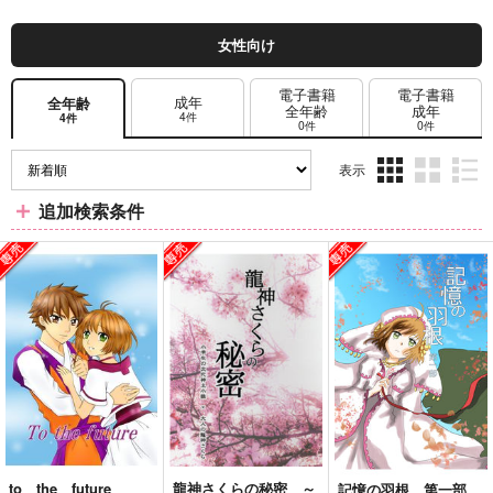
女性向け
電子書籍
電子書籍
成年
全年齢
全年齢
成年
4件
4件
0件
0件
表示
3カ
2カ
1カ
追加検索条件
ラ
ラ
ラ
ム
ム
ム
表
表
表
示
示
示
to the future
龍神さくらの秘密 ～
記憶の羽根 第一部