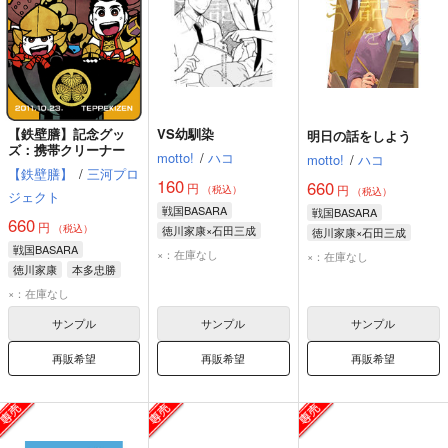
【鉄壁膳】記念グッ
VS幼馴染
明日の話をしよう
ズ：携帯クリーナー
motto!
/
ハコ
motto!
/
ハコ
【鉄壁膳】
/
三河プロ
160
660
円
円
（税込）
（税込）
ジェクト
戦国BASARA
戦国BASARA
660
円
（税込）
徳川家康×石田三成
徳川家康×石田三成
戦国BASARA
石田三成
徳川家康
徳川家康
石田三成
×：在庫なし
×：在庫なし
徳川家康
本多忠勝
×：在庫なし
サンプル
サンプル
サンプル
再販希望
再販希望
再販希望