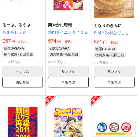
るーぷ、るうぷ
爽やかに暗転
となりのきみに
あまあし
/
睦一
焼肉ダイニング
/
まる
SiM
/
秋村なでしこ
657
574
821
円
円
円
（税込）
（税込）
（税込）
戦国BASARA
戦国BASARA
戦国BASARA
徳川家康×石田三成
徳川家康×石田三成
徳川家康×石田三成
徳川家康
石田三成
徳川家康
石田三成
徳川家康
石田三成
×：在庫なし
×：在庫なし
×：在庫なし
サンプル
サンプル
サンプル
再販希望
再販希望
再販希望