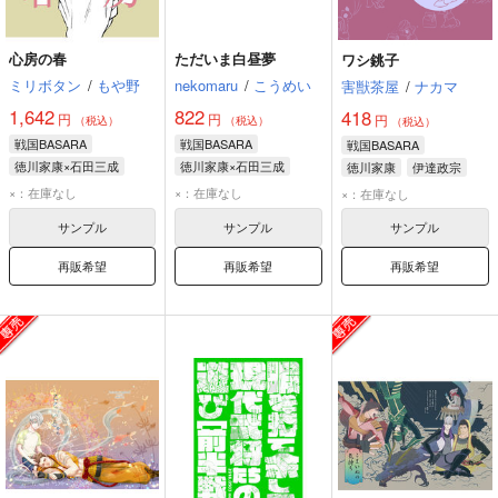
心房の春
ただいま白昼夢
ワシ銚子
ミリボタン
/
もや野
nekomaru
/
こうめい
害獣茶屋
/
ナカマ
1,642
822
418
円
円
円
（税込）
（税込）
（税込）
戦国BASARA
戦国BASARA
戦国BASARA
徳川家康×石田三成
徳川家康×石田三成
徳川家康
伊達政宗
徳川家康
石田三成
徳川家康
石田三成
前田慶次
×：在庫なし
×：在庫なし
×：在庫なし
サンプル
サンプル
サンプル
再販希望
再販希望
再販希望