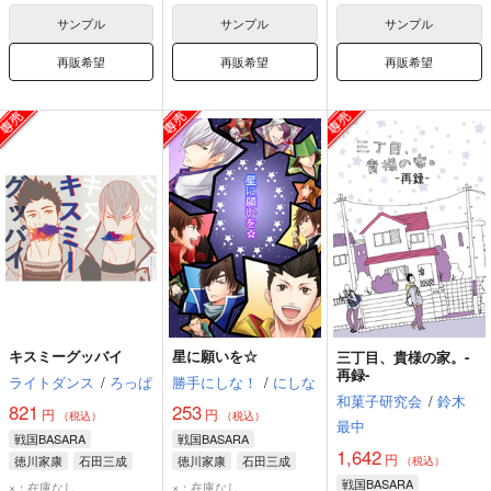
長曾我部元親
千利休
サンプル
サンプル
サンプル
徳川家康
再販希望
再販希望
再販希望
キスミーグッバイ
星に願いを☆
三丁目、貴様の家。-
再録-
ライトダンス
/
ろっぱ
勝手にしな！
/
にしな
和菓子研究会
/
鈴木
821
253
円
円
（税込）
（税込）
最中
戦国BASARA
戦国BASARA
1,642
円
徳川家康
石田三成
徳川家康
石田三成
（税込）
毛利元就
戦国BASARA
×：在庫なし
×：在庫なし