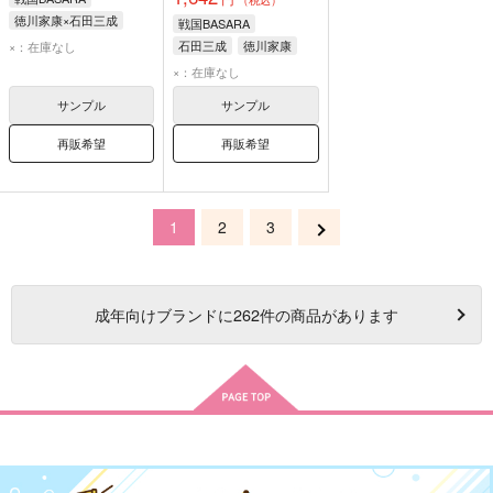
（税込）
徳川家康×石田三成
戦国BASARA
石田三成
徳川家康
石田三成
徳川家康
×：在庫なし
×：在庫なし
サンプル
サンプル
再販希望
再販希望
1
2
3
成年
向けブランドに
262
件の商品があります