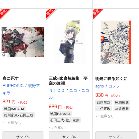
春に死す
三成×家康短編集 夢
明鏡に映る如くに
寐の逢瀬
EUPHORIC
/
蛾野ア
agrio
/
コメノ
ＮＩＣＯ
/
ニコ・ニコ
キラ
330
円
（税込）
ル
821
円
戦国無双
徳川家康
（税込）
986
円
（税込）
井伊直政
本多忠勝
戦国BASARA
戦国BASARA
徳川家康×石田三成
×：在庫なし
石田三成×徳川家康
石田三成
徳川家康
×：在庫なし
石田三成
徳川家康
×：在庫なし
サンプル
サンプル
サンプル