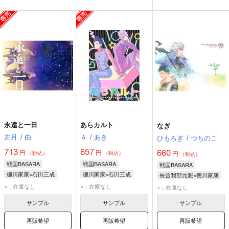
永遠と一日
あらカルト
なぎ
左月
/
由
Ａ
/
あき
ひもろぎ
/
つちのこ
713
657
660
円
円
円
（税込）
（税込）
（税込）
戦国BASARA
戦国BASARA
戦国BASARA
徳川家康×石田三成
徳川家康×石田三成
長曾我部元親×徳川家康
徳川家康
石田三成
石田三成
徳川家康
徳川家康
×：在庫なし
×：在庫なし
×：在庫なし
長曾我部元親
サンプル
サンプル
サンプル
再販希望
再販希望
再販希望