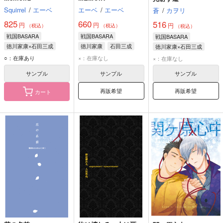
Squirrel
/
エーベ
エーベ
/
エーベ
蒼
/
カヲリ
825
660
516
円
円
円
（税込）
（税込）
（税込）
戦国BASARA
戦国BASARA
戦国BASARA
徳川家康×石田三成
徳川家康
石田三成
徳川家康×石田三成
徳川家康
石田三成
石田三成
徳川家康
○：在庫あり
×：在庫なし
×：在庫なし
サンプル
サンプル
サンプル
再販希望
再販希望
カート