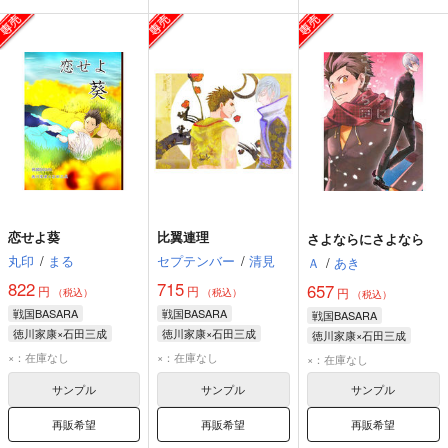
恋せよ葵
比翼連理
さよならにさよなら
丸印
/
まる
セプテンバー
/
清見
Ａ
/
あき
822
715
657
円
円
円
（税込）
（税込）
（税込）
戦国BASARA
戦国BASARA
戦国BASARA
徳川家康×石田三成
徳川家康×石田三成
徳川家康×石田三成
徳川家康
石田三成
石田三成
徳川家康
石田三成
徳川家康
×：在庫なし
×：在庫なし
×：在庫なし
島左近
サンプル
サンプル
サンプル
再販希望
再販希望
再販希望