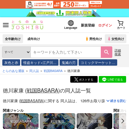
新規登録
ログイン
Language
カート
全年齢向け
成年向け
男性向け
女性向け
詳細
検索
灰色と赤
怪盗キッド×江戸川…
鬼滅の刃
コミックマーケット…
とらのあな通販
同人誌
戦国BASARA
徳川家康
ポストする
LINEで送る
徳川家康 (
戦国BASARA
)の同人誌一覧
徳川家康 (
戦国BASARA
)
に関する
同人誌
は、
126
件お取り扱いがございま
続きを読む
関連ジャンル
関連カッ
戦国BASARA
戦国無双
刀剣乱舞
徳川家