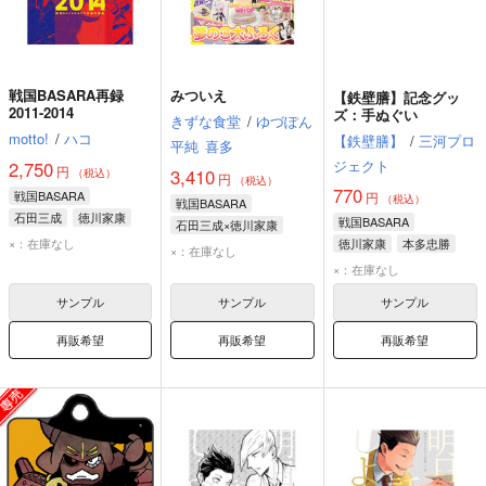
戦国BASARA再録
みついえ
【鉄壁膳】記念グッ
2011-2014
ズ：手ぬぐい
きずな食堂
/
ゆづぽん
motto!
/
ハコ
【鉄壁膳】
/
三河プロ
平純
喜多
ジェクト
2,750
円
3,410
（税込）
円
（税込）
770
戦国BASARA
円
（税込）
戦国BASARA
石田三成
徳川家康
戦国BASARA
石田三成×徳川家康
×：在庫なし
徳川家康
本多忠勝
石田三成
徳川家康
×：在庫なし
×：在庫なし
サンプル
サンプル
サンプル
再販希望
再販希望
再販希望