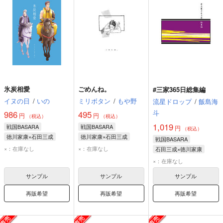
氷炭相愛
ごめんね。
#三家365日総集編
イヌの日
/
いの
ミリボタン
/
もや野
流星ドロップ
/
飯島海
斗
986
495
円
円
（税込）
（税込）
1,019
戦国BASARA
戦国BASARA
円
（税込）
徳川家康×石田三成
徳川家康×石田三成
戦国BASARA
徳川家康
石田三成
徳川家康
石田三成
×：在庫なし
×：在庫なし
石田三成×徳川家康
石田三成
徳川家康
×：在庫なし
サンプル
サンプル
サンプル
再販希望
再販希望
再販希望