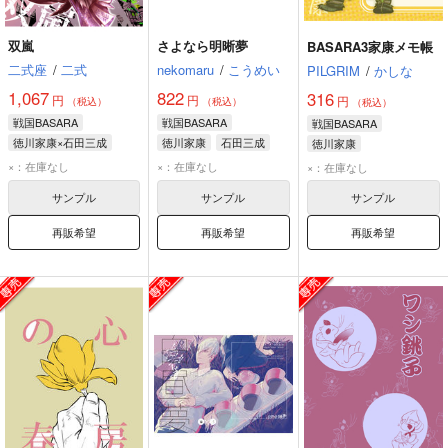
双嵐
さよなら明晰夢
BASARA3家康メモ帳
二式座
/
二式
nekomaru
/
こうめい
PILGRIM
/
かしな
1,067
822
316
円
円
円
（税込）
（税込）
（税込）
戦国BASARA
戦国BASARA
戦国BASARA
徳川家康×石田三成
徳川家康
石田三成
徳川家康
徳川家康
石田三成
×：在庫なし
×：在庫なし
×：在庫なし
サンプル
サンプル
サンプル
再販希望
再販希望
再販希望