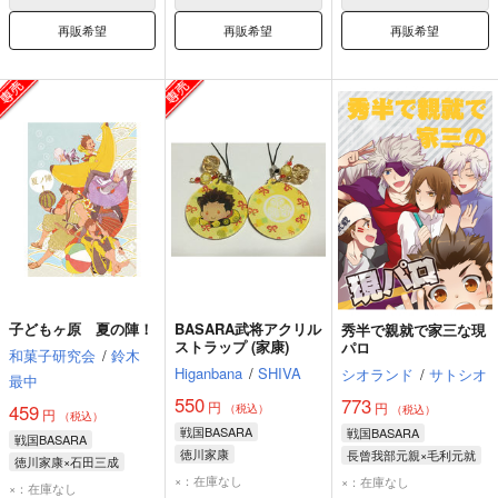
再販希望
再販希望
再販希望
子どもヶ原 夏の陣！
BASARA武将アクリル
秀半で親就で家三な現
ストラップ (家康)
パロ
和菓子研究会
/
鈴木
Higanbana
/
SHIVA
シオランド
/
サトシオ
最中
550
773
円
円
459
（税込）
（税込）
円
（税込）
戦国BASARA
戦国BASARA
戦国BASARA
徳川家康
長曾我部元親×毛利元就
徳川家康×石田三成
毛利元就
×：在庫なし
×：在庫なし
石田三成
徳川家康
×：在庫なし