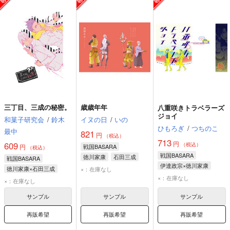
三丁目、三成の秘密。
歳歳年年
八重咲きトラベラーズ
ジョイ
和菓子研究会
/
鈴木
イヌの日
/
いの
ひもろぎ
/
つちのこ
最中
821
円
（税込）
713
円
609
（税込）
円
戦国BASARA
（税込）
戦国BASARA
徳川家康
石田三成
戦国BASARA
伊達政宗×徳川家康
徳川家康×石田三成
×：在庫なし
徳川家康
伊達政宗
×：在庫なし
石田三成
徳川家康
×：在庫なし
長曾我部元親
サンプル
サンプル
サンプル
再販希望
再販希望
再販希望