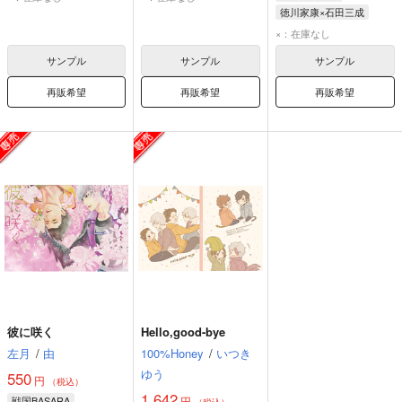
徳川家康×石田三成
石田三成
徳川家康
×：在庫なし
長曾我部元親
サンプル
サンプル
サンプル
再販希望
再販希望
再販希望
彼に咲く
Hello,good-bye
左月
/
由
100%Honey
/
いつき
ゆう
550
円
（税込）
1,642
戦国BASARA
円