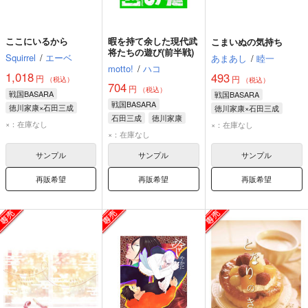
ここにいるから
暇を持て余した現代武
こまいぬの気持ち
将たちの遊び(前半戦)
Squirrel
/
エーベ
あまあし
/
睦一
motto!
/
ハコ
1,018
493
円
円
（税込）
（税込）
704
円
（税込）
戦国BASARA
戦国BASARA
戦国BASARA
徳川家康×石田三成
徳川家康×石田三成
石田三成
徳川家康
徳川家康
石田三成
徳川家康
石田三成
×：在庫なし
×：在庫なし
島左近
×：在庫なし
サンプル
サンプル
サンプル
再販希望
再販希望
再販希望