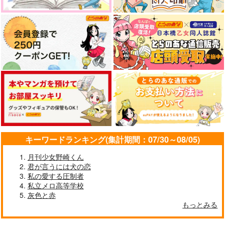
キーワードランキング(集計期間：07/30～08/05)
月刊少女野崎くん
君が言うには犬の恋
私の愛する圧制者
私立メロ高等学校
灰色と赤
もっとみる