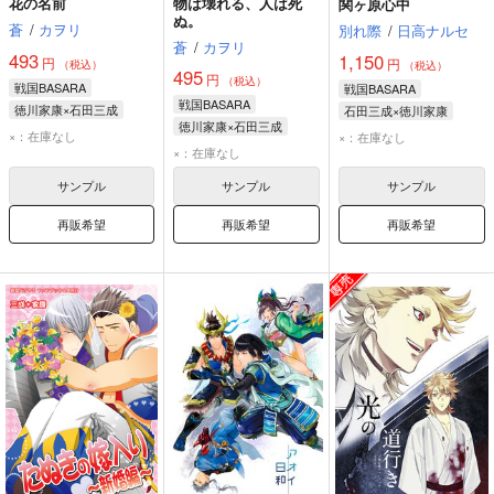
花の名前
物は壊れる、人は死
関ヶ原心中
ぬ。
蒼
/
カヲリ
別れ際
/
日高ナルセ
蒼
/
カヲリ
493
1,150
円
円
（税込）
（税込）
495
円
（税込）
戦国BASARA
戦国BASARA
戦国BASARA
徳川家康×石田三成
石田三成×徳川家康
徳川家康×石田三成
石田三成
徳川家康
徳川家康
石田三成
×：在庫なし
×：在庫なし
石田三成
徳川家康
×：在庫なし
伊達政宗
大谷吉継
サンプル
サンプル
サンプル
再販希望
再販希望
再販希望