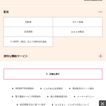
配送
宅配便
ポスト投函
店頭受取
おまとめ配送
11,000円（税込）以上で送料当社負担
便利な機能/サービス
店舗を探す
WEBSITE利用規約
とらのあな会員規約
通信販売ポイント規約
電子書籍サービス利用規約
個人情報保護方針
クッキーポリシー
特定商取引法に基づく表示
なりすまし・いたずら注文について