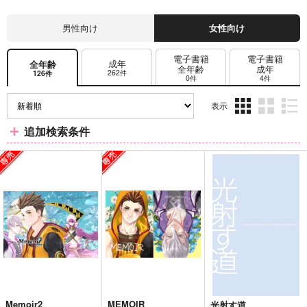
男性向け
女性向け
電子書籍
電子書籍
成年
全年齢
全年齢
成年
262件
126件
0件
4件
表示
3カ
2カ
1カ
追加検索条件
ラ
ラ
ラ
ム
ム
ム
表
表
表
示
示
示
Memoir2
MEMOIR
光射す道