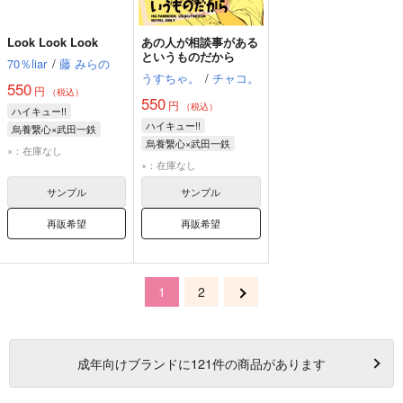
Look Look Look
あの人が相談事がある
というものだから
70％liar
/
藤 みらの
うすちゃ。
/
チャコ。
550
円
（税込）
550
円
（税込）
ハイキュー!!
ハイキュー!!
烏養繋心×武田一鉄
烏養繋心×武田一鉄
烏養繋心
武田一鉄
×：在庫なし
烏養繋心
武田一鉄
×：在庫なし
サンプル
サンプル
再販希望
再販希望
1
2
成年
向けブランドに
121
件の商品があります