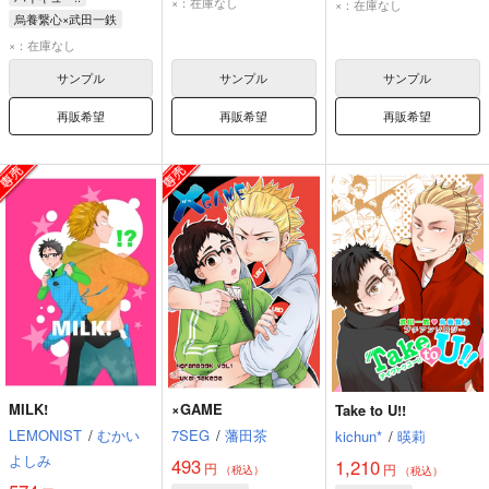
×：在庫なし
×：在庫なし
烏養繋心×武田一鉄
烏養繋心
武田一鉄
×：在庫なし
サンプル
サンプル
サンプル
再販希望
再販希望
再販希望
MILK!
×GAME
Take to U!!
LEMONIST
/
むかい
7SEG
/
藩田茶
kichun*
/
暎莉
よしみ
493
1,210
円
円
（税込）
（税込）