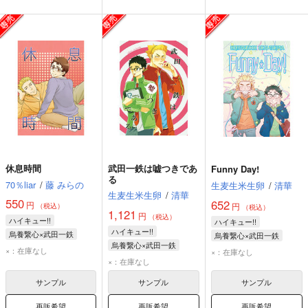
休息時間
武田一鉄は嘘つきであ
Funny Day!
る
70％liar
/
藤 みらの
生麦生米生卵
/
清華
生麦生米生卵
/
清華
550
652
円
円
（税込）
（税込）
1,121
円
（税込）
ハイキュー!!
ハイキュー!!
ハイキュー!!
烏養繋心×武田一鉄
烏養繋心×武田一鉄
烏養繋心×武田一鉄
烏養繋心
武田一鉄
烏養繋心
武田一鉄
×：在庫なし
×：在庫なし
烏養繋心
武田一鉄
×：在庫なし
サンプル
サンプル
サンプル
再販希望
再販希望
再販希望