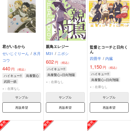
君がいるから
親鳥エレジー
監督とコーチと日向く
ん
せいじぐりーん
/
水月
M31
/
ニボシ
四畳半
/
内臓
コウ
602
円
（税込）
1,150
円
440
（税込）
円
ハイキュー!!
（税込）
ハイキュー!!
烏養繋心×日向翔陽
ハイキュー!!
烏養繋心
烏養繋心×日向翔陽
烏養繋心
日向翔陽
武田一鉄
×：在庫なし
日向翔陽
烏養繋心
赤葦京治
×：在庫なし
×：在庫なし
鷲匠鍛治
サンプル
サンプル
サンプル
再販希望
再販希望
再販希望