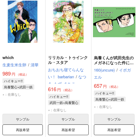
which
リリカル・トゥインク
烏養くんが武田先生の
ル・スタア
メガネになった件につ
生麦生米生卵
/
清華
いて
おちおち寝てらんな
160(uncure)
/
イボガ
989
円
（税込）
い！
barbarian
/
なつ
エル
ハイキュー!!
き
もず
まちこ
657
円
烏養繋心×武田一鉄
（税込）
616
円
（税込）
烏養繋心
武田一鉄
ハイキュー!!
×：在庫なし
ハイキュー!!
烏養繋心×武田一鉄
武田一鉄×烏養繋心
烏養繋心
武田一鉄
×：在庫なし
武田一鉄
烏養繋心
×：在庫なし
サンプル
サンプル
サンプル
再販希望
再販希望
再販希望