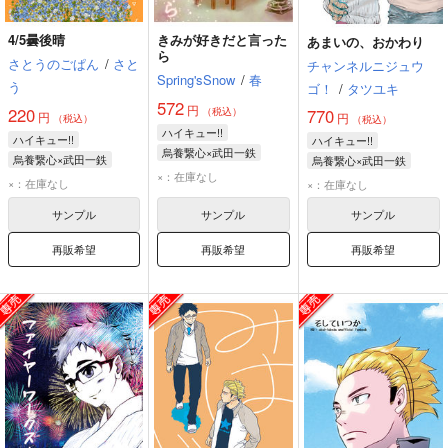
4/5曇後晴
きみが好きだと言った
あまいの、おかわり
ら
さとうのごぱん
/
さと
チャンネルニジュウ
Spring'sSnow
/
春
う
ゴ！
/
タツユキ
572
円
220
（税込）
770
円
円
（税込）
（税込）
ハイキュー!!
ハイキュー!!
ハイキュー!!
烏養繋心×武田一鉄
烏養繋心×武田一鉄
烏養繋心×武田一鉄
烏養繋心
武田一鉄
×：在庫なし
烏養繋心
烏養繋心
武田一鉄
×：在庫なし
×：在庫なし
サンプル
サンプル
サンプル
再販希望
再販希望
再販希望