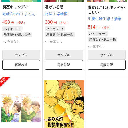
初恋キャンディ
君がいる朝
青春はこじれるとやや
こしい！
微糖Candy
/
まろん
此岸
/
岸崎悟
生麦生米生卵
/
清華
493
330
円
円
（税込）
（税込）
814
円
（税込）
ハイキュー!!
ハイキュー!!
ハイキュー!!
烏養繋心×清水潔子
烏養繋心×武田一鉄
烏養繋心×武田一鉄
烏養繋心
清水潔子
烏養繋心
武田一鉄
×：在庫なし
×：在庫なし
烏養繋心
武田一鉄
×：在庫なし
嶋田誠
サンプル
サンプル
サンプル
再販希望
再販希望
再販希望