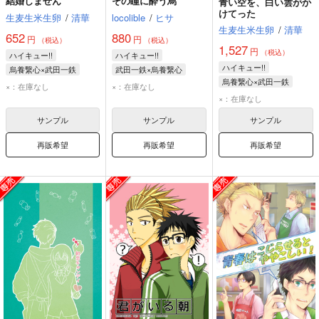
結婚しません
その瞳に酔う烏
青い空を、白い雲がか
けてった
生麦生米生卵
/
清華
locolible
/
ヒサ
生麦生米生卵
/
清華
652
880
円
円
（税込）
（税込）
1,527
円
（税込）
ハイキュー!!
ハイキュー!!
ハイキュー!!
烏養繋心×武田一鉄
武田一鉄×烏養繋心
烏養繋心×武田一鉄
烏養繋心
武田一鉄
烏養繋心
武田一鉄
×：在庫なし
×：在庫なし
烏養繋心
武田一鉄
×：在庫なし
サンプル
サンプル
サンプル
再販希望
再販希望
再販希望