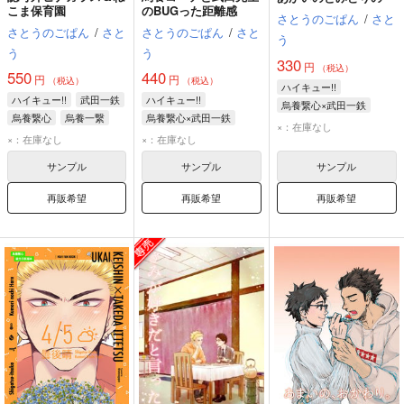
こま保育園
のBUGった距離感
さとうのごぱん
/
さと
さとうのごぱん
/
さと
さとうのごぱん
/
さと
う
う
う
330
円
（税込）
550
440
円
円
（税込）
（税込）
ハイキュー!!
ハイキュー!!
武田一鉄
ハイキュー!!
烏養繋心×武田一鉄
烏養繋心
烏養一繋
烏養繋心×武田一鉄
烏養繋心
武田一鉄
×：在庫なし
武田一鉄
烏養繋心
×：在庫なし
×：在庫なし
サンプル
サンプル
サンプル
再販希望
再販希望
再販希望