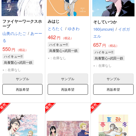
ファイヤーワークスホ
みはじ
そしていつか
ープ
とろたく
/
ゆきわ
160(uncure)
/
イボガ
山奥のふたご
/
あーー
エル
462
円
（税込）
る
657
ハイキュー!!
円
（税込）
550
円
（税込）
烏養繋心×武田一鉄
ハイキュー!!
ハイキュー!!
烏養繋心
武田一鉄
×：在庫なし
烏養繋心×武田一鉄
烏養繋心×武田一鉄
烏養繋心
武田一鉄
×：在庫なし
烏養繋心
武田一鉄
×：在庫なし
サンプル
サンプル
サンプル
再販希望
再販希望
再販希望