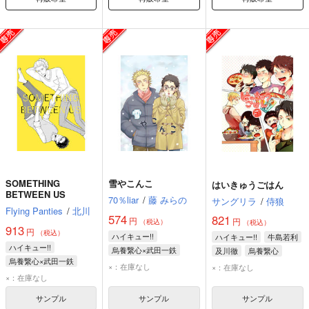
SOMETHING
雪やこんこ
はいきゅうごはん
BETWEEN US
70％liar
/
藤 みらの
サングリラ
/
侍狼
Flying Panties
/
北川
574
821
円
円
（税込）
（税込）
913
円
（税込）
ハイキュー!!
ハイキュー!!
牛島若利
ハイキュー!!
烏養繋心×武田一鉄
及川徹
烏養繋心
烏養繋心×武田一鉄
烏養繋心
武田一鉄
×：在庫なし
×：在庫なし
烏養繋心
武田一鉄
×：在庫なし
サンプル
サンプル
サンプル