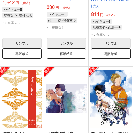
1,642
円
（税込）
げ水
330
円
（税込）
ハイキュー!!
814
ハイキュー!!
円
烏養繋心×澤村大地
（税込）
武田一鉄×烏養繋心
烏養繋心
澤村大地
ハイキュー!!
×：在庫なし
烏養繋心
武田一鉄
×：在庫なし
烏養繋心×武田一鉄
烏養繋心
武田一鉄
×：在庫なし
サンプル
サンプル
サンプル
再販希望
再販希望
再販希望