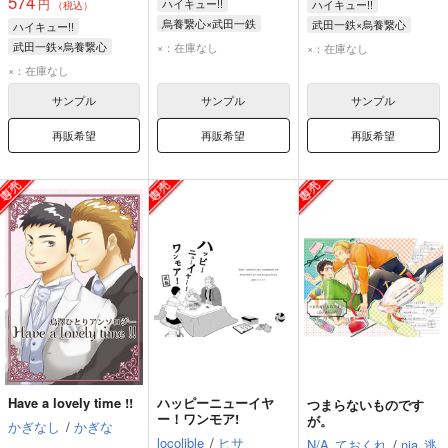
574
円
ハイキュー!!
ハイキュー!!
（税込）
烏養繋心×武田一鉄
武田一鉄×烏養繋心
ハイキュー!!
烏養繋心
武田一鉄
烏養繋心
武田一鉄
武田一鉄×烏養繋心
×：在庫なし
×：在庫なし
烏養繋心
武田一鉄
×：在庫なし
サンプル
サンプル
サンプル
再販希望
再販希望
再販希望
Have a lovely time !!
ハッピーニューイヤ
つまらないものです
ー！ワンモア!
が。
かぎなし
/
かぎな
locolible
/
ヒサ
N/A
ておくれ
/
nia
逃