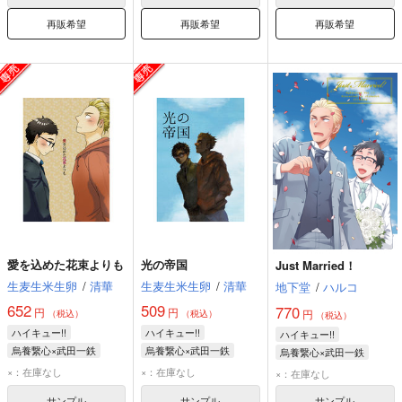
再販希望
再販希望
再販希望
愛を込めた花束よりも
光の帝国
Just Married！
生麦生米生卵
/
清華
生麦生米生卵
/
清華
地下堂
/
ハルコ
652
509
770
円
円
円
（税込）
（税込）
（税込）
ハイキュー!!
ハイキュー!!
ハイキュー!!
烏養繋心×武田一鉄
烏養繋心×武田一鉄
烏養繋心×武田一鉄
烏養繋心
武田一鉄
烏養繋心
武田一鉄
烏養繋心
武田一鉄
×：在庫なし
×：在庫なし
×：在庫なし
サンプル
サンプル
サンプル