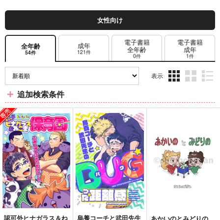
女性向け
電子書籍
電子書籍
成年
全年齢
全年齢
成年
121件
54件
0件
1件
表示
3カ
2カ
1カ
追加検索条件
ラ
ラ
ラ
ム
ム
ム
表
表
表
示
示
示
認可外ヒナガラス＆ね
烏養コーチと武田先生
あかいのとみどりの