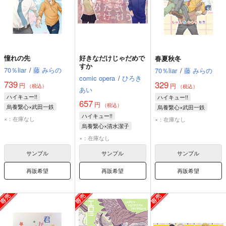
憧れの先
好きなだけじゃだめで
春夏秋冬
すか
70％liar
/
藤 みらの
70％liar
/
藤 みらの
comic opera
/
ひろき
739
329
円
円
（税込）
（税込）
あい
ハイキュー!!
ハイキュー!!
657
円
（税込）
烏養繋心×武田一鉄
烏養繋心×武田一鉄
ハイキュー!!
烏養繋心
武田一鉄
烏養繋心
武田一鉄
×：在庫なし
×：在庫なし
烏養繋心×清水潔子
清水潔子
烏養繋心
×：在庫なし
サンプル
サンプル
サンプル
再販希望
再販希望
再販希望