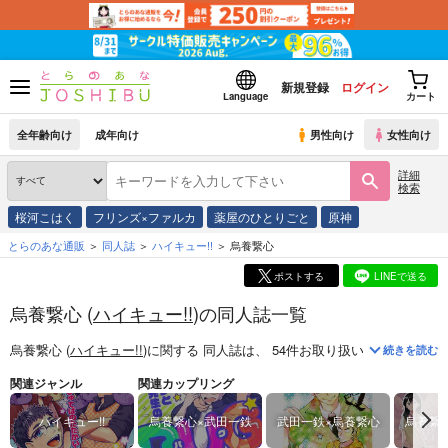
新規登録
ログイン
Language
カート
全年齢向け
成年向け
男性向け
女性向け
詳細
検索
桜河こはく
フリンズ×ファルカ
薬屋のひとりごと
原神
とらのあな通販
同人誌
ハイキュー!!
烏養繋心
ポストする
LINEで送る
烏養繋心 (
ハイキュー!!
)の同人誌一覧
烏養繋心 (
ハイキュー!!
)
に関する
同人誌
は、
54
件お取り扱いがございます
続きを読む
関連ジャンル
関連カップリング
ハイキュー!!
烏養繋心×武田一鉄
武田一鉄×烏養繋心
烏養繋