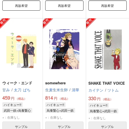
再販希望
再販希望
再販希望
ウィーク・エンド
somewhere
SHAKE THAT VOICE
甘み
/
太刀
ぱち
生麦生米生卵
/
清華
カイテン
/
ツトム
459
814
330
円
円
円
（税込）
（税込）
（税込）
ハイキュー!!
ハイキュー!!
ハイキュー!!
武田一鉄×烏養繋心
烏養繋心×武田一鉄
烏養繋心×武田一鉄
武田一鉄
烏養繋心
烏養繋心
武田一鉄
烏養繋心
武田一鉄
×：在庫なし
×：在庫なし
×：在庫なし
サンプル
サンプル
サンプル