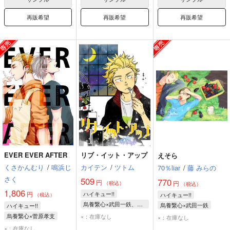
再販希望
再販希望
再販希望
EVER EVER AFTER
リブ・イット・アップ
えそら
くさかんむり
/
鳴浜じ
カイテン
/
ツトム
70％liar
/
藤 みらの
さく
509
770
円
円
（税込）
（税込）
1,806
円
ハイキュー!!
ハイキュー!!
（税込）
烏養繋心×武田一鉄、武田一鉄×烏養繋心
烏養繋心×武田一鉄
ハイキュー!!
烏養繋心
武田一鉄
烏養繋心
武田一鉄
烏養繋心×菅原孝支
×：在庫なし
×：在庫なし
菅原孝支
烏養繋心
×：在庫なし