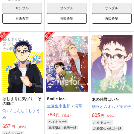
サンプル
サンプル
サンプル
再販希望
再販希望
再販希望
はじまりに気づく そ
Smile for...
あの時君はいた
の時に
生麦生米生卵
/
清華
納豆オムオム
/
実果子
Opt
/
こんちくしょう
763
605
円
円
（税込）
（税込）
め
ハイキュー!!
ハイキュー!!
657
円
（税込）
烏養繋心×武田一鉄
烏養繋心×武田一鉄
ハイキュー!!
烏養繋心
武田一鉄
烏養繋心
武田一鉄