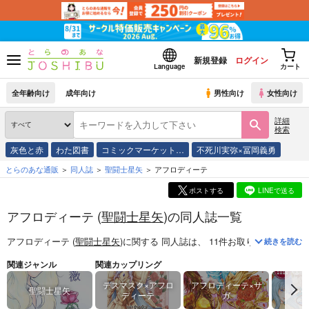
新規登録
ログイン
Language
カート
全年齢向け
成年向け
男性向け
女性向け
詳細
検索
灰色と赤
わた図書
コミックマーケット…
不死川実弥×冨岡義勇
とらのあな通販
同人誌
聖闘士星矢
アフロディーテ
ポストする
LINEで送る
アフロディーテ (
聖闘士星矢
)の同人誌一覧
アフロディーテ (
聖闘士星矢
)
に関する
同人誌
は、
11
件お取り扱いがござ
続きを読む
関連ジャンル
関連カップリング
デスマスク×アフロ
アフロディーテ×サ
聖闘士星矢
シャ
ディーテ
ガ