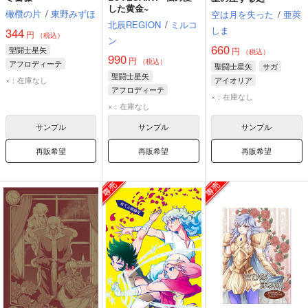
した黄金~
橄欖の片
/
東野みずほ
空は月を失った
/
亜莢
北辰REGION
/
ミルコ
しま
344
円
（税込）
ン
660
聖闘士星矢
円
（税込）
990
円
（税込）
アフロディーテ
聖闘士星矢
サガ
聖闘士星矢
カミュ
×：在庫なし
アイオリア
アフロディーテ
アフロディーテ
×：在庫なし
×：在庫なし
サンプル
サンプル
サンプル
再販希望
再販希望
再販希望