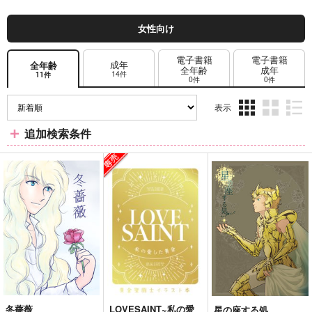
女性向け
電子書籍
電子書籍
成年
全年齢
全年齢
成年
14件
11件
0件
0件
表示
3カ
2カ
1カ
追加検索条件
ラ
ラ
ラ
ム
ム
ム
表
表
表
示
示
示
冬薔薇
LOVESAINT~私の愛
星の座する処