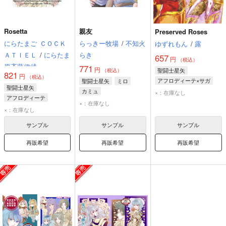
Rosetta
親友
Preserved Roses
にらたまご
ＣＯＣＫ
らっきー牧場
/
不知火
ゆずれもん
/
露
ＡＴＩＥＬ
/
にらたま
らき
657
円
（税込）
原斉藤伊武
771
円
聖闘士星矢
（税込）
821
円
（税込）
アフロディーテ×サガ
聖闘士星矢
ミロ
聖闘士星矢
アフロディーテ
サガ
カミュ
×：在庫なし
アフロディーテ
アフロディーテ
×：在庫なし
×：在庫なし
サンプル
サンプル
サンプル
再販希望
再販希望
再販希望