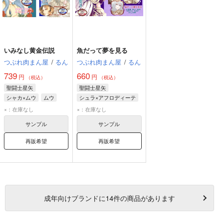
いみなし黄金伝説
魚だって夢を見る
つぶれ肉まん屋
/
るん
つぶれ肉まん屋
/
るん
739
660
円
円
（税込）
（税込）
聖闘士星矢
聖闘士星矢
シャカ×ムウ
ムウ
シュラ×アフロディーテ
アフロディーテ
アフロディーテ
×：在庫なし
×：在庫なし
シャカ
シュラ
サンプル
サンプル
再販希望
再販希望
成年
向けブランドに
14
件の商品があります