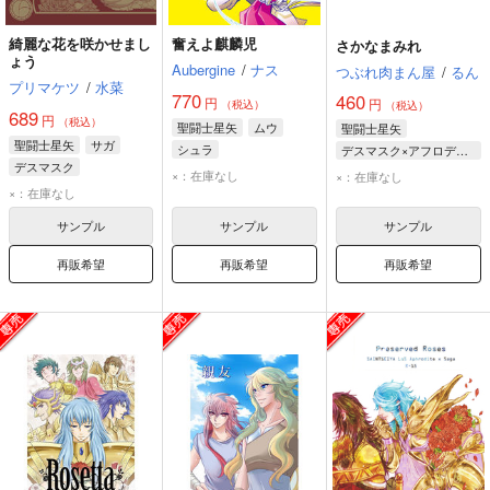
綺麗な花を咲かせまし
奮えよ麒麟児
さかなまみれ
ょう
Aubergine
/
ナス
つぶれ肉まん屋
/
るん
プリマケツ
/
水菜
770
460
円
円
（税込）
（税込）
689
円
（税込）
聖闘士星矢
ムウ
聖闘士星矢
聖闘士星矢
サガ
シュラ
デスマスク×アフロディーテ
デスマスク
アフロディーテ
アフロディーテ
×：在庫なし
×：在庫なし
アフロディーテ
×：在庫なし
アルバフィカ
デスマスク
サンプル
サンプル
サンプル
再販希望
再販希望
再販希望