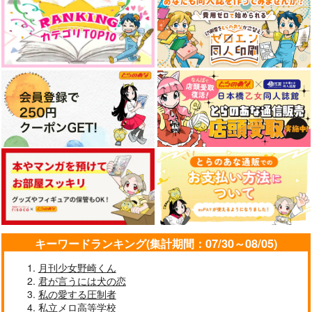
キーワードランキング(集計期間：07/30～08/05)
月刊少女野崎くん
君が言うには犬の恋
私の愛する圧制者
私立メロ高等学校