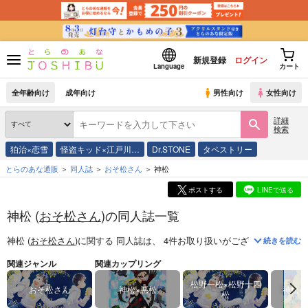
新規登録
ログイン
Language
カート
全年齢向け
成年向け
男性向け
女性向け
詳細
検索
狛治×恋雪
怪盗キッド×江戸川…
Dr.STONE
タペストリー
とらのあな通販
同人誌
おそ松さん
神松
ポストする
LINEで送る
神松 (
おそ松さん
)の同人誌一覧
神松 (
おそ松さん
)
に関する
同人誌
は、
4
件お取り扱いがございます。
「
か
続きを読む
関連ジャンル
関連カップリング
松野一松×松野十四
おそ松さん
神松×悪松
神松×
松