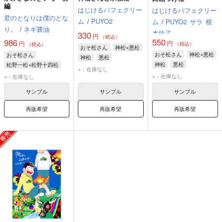
編
はじけるパフェクリー
はじけるパフェクリー
君のとなりは僕のとな
ム
/
PUYO2
ム
/
PUYO2
サラ
根
り。
/
ネギ醤油
本鈴子
330
円
（税込）
550
986
円
円
（税込）
（税込）
おそ松さん
神松×悪松
おそ松さん
神松×悪松
おそ松さん
神松
悪松
神松
悪松
松野一松×松野十四松
×：在庫なし
松野一松
松野十四松
×：在庫なし
×：在庫なし
神松
サンプル
サンプル
サンプル
再販希望
再販希望
再販希望