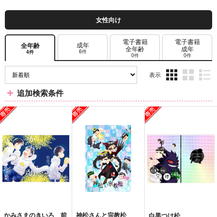
女性向け
電子書籍
電子書籍
成年
全年齢
全年齢
成年
6件
4件
0件
0件
表示
3カ
2カ
1カ
追加検索条件
ラ
ラ
ラ
ム
ム
ム
表
表
表
示
示
示
かみさまのきいろ 前
神松さんと宗教松
白黒つけ松