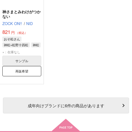
神さまとみわけがつか
ない
ZOCK ON!!
/
NID
821
円
（税込）
おそ松さん
神松×松野十四松
神松
松野十四松
松野一松
×：在庫なし
サンプル
再販希望
成年
向けブランドに
6
件の商品があります