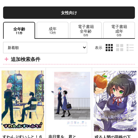
女性向け
電子書籍
電子書籍
成年
全年齢
全年齢
成年
13件
11件
0件
0件
表示
3カ
2カ
1カ
追加検索条件
ラ
ラ
ラ
ム
ム
ム
表
表
表
示
示
示
すわんぷすいふと！６
非日常を、君と
或る人間の羽根の下