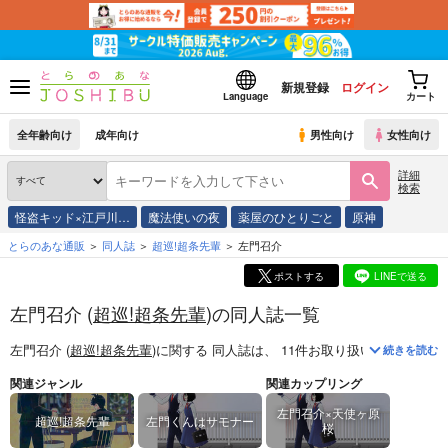
新規登録
ログイン
Language
カート
全年齢向け
成年向け
男性向け
女性向け
詳細
検索
怪盗キッド×江戸川…
魔法使いの夜
薬屋のひとりごと
原神
とらのあな通販
同人誌
超巡!超条先輩
左門召介
ポストする
LINEで送る
左門召介 (
超巡!超条先輩
)の同人誌一覧
左門召介 (
超巡!超条先輩
)
に関する
同人誌
は、
11
件お取り扱いがございま
続きを読む
関連ジャンル
関連カップリング
左門召介×天使ヶ原
超巡!超条先輩
左門くんはサモナー
桜