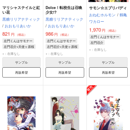
マリシャステイルと紅
Dolce！転校生は召喚
サモン☆エブリバディ
い花
少女!?
おねむホルモン
/
鶴亀
黒糖リリアナティック
黒糖リリアナティック
ワカロー
/
おおもりあいか
/
おおもりあいか
1,970
円
（税込）
821
986
円
円
（税込）
（税込）
左門くんはサモナー
左門くんはサモナー
左門くんはサモナー
左門召介
左門召介×天使ヶ原桜
左門召介×天使ヶ原桜
×：在庫なし
天使ヶ原桜
左門召介
左門召介
天使ヶ原桜
×：在庫なし
×：在庫なし
サンプル
サンプル
サンプル
再販希望
再販希望
再販希望