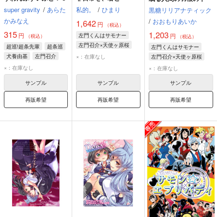
super gravity
/
あらた
私的。
/
ひまり
黒糖リリアナティック
かみなえ
/
おおもりあいか
1,642
円
（税込）
315
1,203
円
左門くんはサモナー
円
（税込）
（税込）
左門召介×天使ヶ原桜
超巡!超条先輩
超条巡
左門くんはサモナー
左門召介
天使ヶ原桜
犬養由基
左門召介
×：在庫なし
左門召介×天使ヶ原桜
天使ヶ原桜
左門召介
×：在庫なし
×：在庫なし
サンプル
サンプル
サンプル
再販希望
再販希望
再販希望