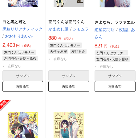
白と黒と君と
左門くんは左門くん
さよなら、ラファエル
黒糖リリアナティック
かまめし屋
/
シモムラ
絶望花商店
/
夜稲目あ
/
おおもりあいか
さん
880
円
（税込）
2,463
821
円
左門くんはサモナー
円
（税込）
（税込）
天使ヶ原桜
左門召介
左門くんはサモナー
左門くんはサモナー
ネビロス
左門召介×天使ヶ原桜
×：在庫なし
左門召介×天使ヶ原桜
左門召介
天使ヶ原桜
左門召介
天使ヶ原桜
×：在庫なし
×：在庫なし
サンプル
サンプル
サンプル
再販希望
再販希望
再販希望