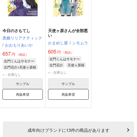
今日のさもてし
天使ヶ原さんが全部悪
い
黒糖リリアナティック
かまめし屋
/
シモムラ
/
おおもりあいか
605
円
657
（税込）
円
（税込）
左門くんはサモナー
左門くんはサモナー
左門召介
天使ヶ原桜
左門召介×天使ヶ原桜
×：在庫なし
左門召介
天使ヶ原桜
×：在庫なし
サンプル
サンプル
再販希望
再販希望
成年
向けブランドに
13
件の商品があります