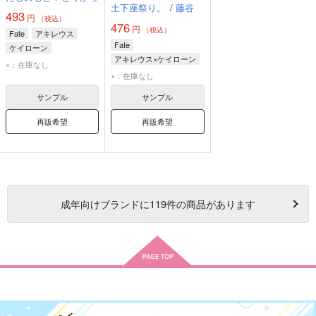
土下座祭り。
/
藤谷
493
円
（税込）
476
円
（税込）
Fate
アキレウス
Fate
ケイローン
アキレウス×ケイローン
×：在庫なし
アキレウス
×：在庫なし
ケイローン
サンプル
サンプル
再販希望
再販希望
成年
向けブランドに
119
件の商品があります