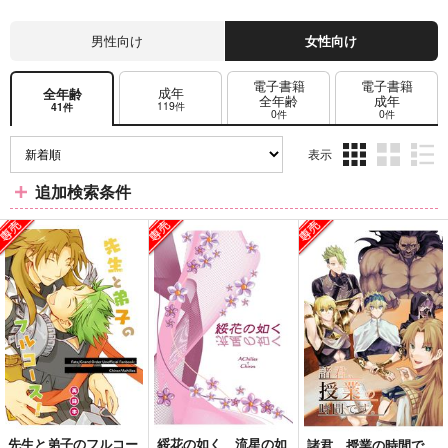
男性向け
女性向け
電子書籍
電子書籍
成年
全年齢
全年齢
成年
119件
41件
0件
0件
表示
3カ
2カ
1カ
追加検索条件
ラ
ラ
ラ
ム
ム
ム
表
表
表
示
示
示
先生と弟子のフルコー
綏花の如く 流星の如
諸君、授業の時間で