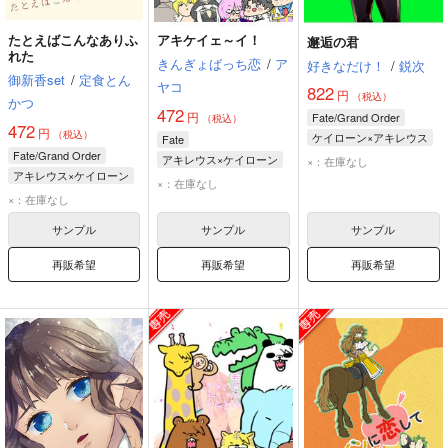
たとえばこんなありふ
アキケイェ～イ！
邂逅の君
れた
きんぎょばっち恋
/
ア
好きなだけ！
/
鋭次
御新香set
/
定食とん
ヤコ
822
円
（税込）
かつ
472
円
Fate/Grand Order
（税込）
472
円
（税込）
ケイローン×アキレウス
Fate
Fate/Grand Order
ケイローン
アキレウス×ケイローン
×：在庫なし
アキレウス×ケイローン
アキレウス
アキレウス
×：在庫なし
アキレウス
×：在庫なし
ケイローン
ケイローン
サンプル
サンプル
サンプル
再販希望
再販希望
再販希望