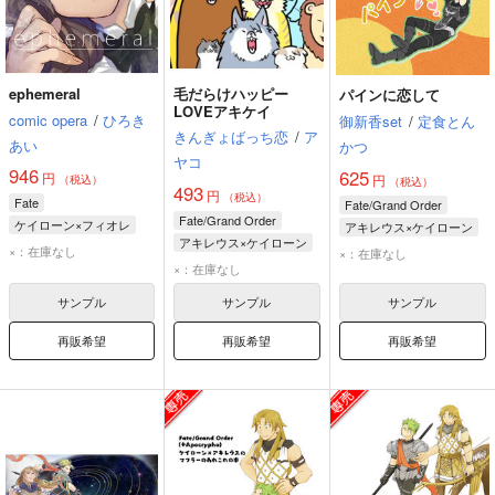
ephemeral
毛だらけハッピー
パインに恋して
LOVEアキケイ
comic opera
/
ひろき
御新香set
/
定食とん
きんぎょばっち恋
/
ア
あい
かつ
ヤコ
946
625
円
円
（税込）
（税込）
493
円
（税込）
Fate
Fate/Grand Order
Fate/Grand Order
ケイローン×フィオレ
アキレウス×ケイローン
アキレウス×ケイローン
ケイローン
アキレウス
×：在庫なし
×：在庫なし
アキレウス
×：在庫なし
フィオレ・フォルヴェッジ・ユグドミレニア
ケイローン
ケイローン
サンプル
サンプル
サンプル
再販希望
再販希望
再販希望