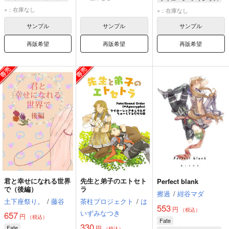
ケイローン
ケイローン
ケイローン
×：在庫なし
×：在庫なし
アキレウス
アキレウス
サンプル
サンプル
サンプル
再販希望
再販希望
再販希望
君と幸せになれる世界
先生と弟子のエトセト
Perfect blank
で（後編）
ラ
擦過
/
紺谷マダ
土下座祭り。
/
藤谷
茶柱プロジェクト
/
は
553
円
（税込）
いずみなつき
657
円
（税込）
Fate
330
Fate
円
（税込）