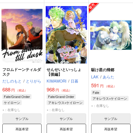
フロムドーンティルダ
せんせいといっしょ
駆け星の帰郷
スク
【後編】
LAK
/
あらた
だしのもと
/
とりがら
KIMAMORI
/
日暮
591
円
（税込）
688
968
円
円
（税込）
（税込）
Fate
Fate/Grand Order
Fate/Grand Order
アキレウス×ケイローン
ケイローン
アキレウス×ケイローン
アキレウス
×：在庫なし
アキレウス
アキレウス
×：在庫なし
×：在庫なし
ケイローン
ケイローン
サンプル
サンプル
サンプル
再販希望
再販希望
再販希望