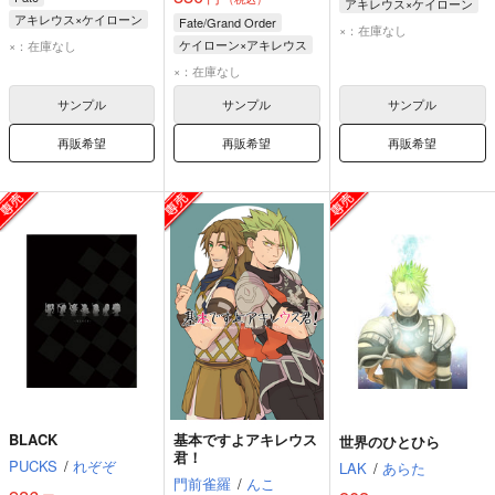
アキレウス×ケイローン
アキレウス×ケイローン
Fate/Grand Order
アキレウス
×：在庫なし
アキレウス
ケイローン×アキレウス
×：在庫なし
ケイローン
ケイローン
ケイローン
×：在庫なし
アキレウス
サンプル
サンプル
サンプル
再販希望
再販希望
再販希望
BLACK
基本ですよアキレウス
世界のひとひら
君！
PUCKS
/
れぞぞ
LAK
/
あらた
門前雀羅
/
んこ