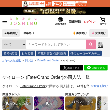
新規登録
ログイン
Language
カート
全年齢向け
成年向け
男性向け
女性向け
詳細
検索
狛治×恋雪
わた図書
不死川実弥×冨岡義勇
僕のヒーローアカデ…
とらのあな通販
同人誌
Fate/Grand Order
ケイローン
ポストする
LINEで送る
ケイローン (
Fate/Grand Order
)の同人誌一覧
ケイローン (
Fate/Grand Order
)
に関する
同人誌
は、
41
件お取り扱いがござ
続きを読む
関連ジャンル
関連カップリング
アキレウス×ケイロ
ケイロ
Fate/Grand Order
Fate
ーン