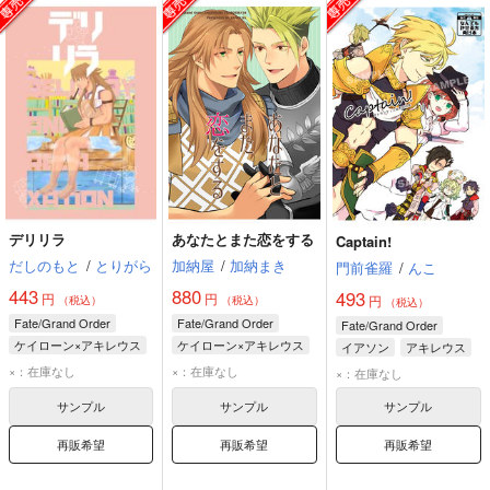
デリリラ
あなたとまた恋をする
Captain!
だしのもと
/
とりがら
加納屋
/
加納まき
門前雀羅
/
んこ
443
880
493
円
円
円
（税込）
（税込）
（税込）
Fate/Grand Order
Fate/Grand Order
Fate/Grand Order
ケイローン×アキレウス
ケイローン×アキレウス
イアソン
アキレウス
ケイローン
ケイローン
ケイローン
×：在庫なし
×：在庫なし
×：在庫なし
アキレウス
アキレウス
サンプル
サンプル
サンプル
再販希望
再販希望
再販希望