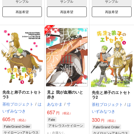
サンプル
サンプル
サンプル
アタランテ
再販希望
再販希望
再販希望
先生と弟子のエトセト
見よ 我が血潮のいと
先生と弟子のエトセト
ラ3
赤き
ラ2
茶柱プロジェクト
/
は
あなかま
/
寸
茶柱プロジェクト
/
は
いずみなつき
いずみなつき
657
円
（税込）
605
330
円
Fate
円
（税込）
（税込）
アキレウス×ケイローン
Fate/Grand Order
Fate/Grand Order
アキレウス
ケイローン×アキレウス
×：在庫なし
ケイローン×アキレウス