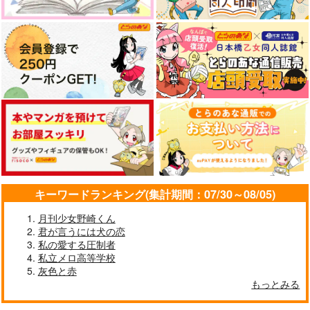
キーワードランキング(集計期間：07/30～08/05)
月刊少女野崎くん
君が言うには犬の恋
私の愛する圧制者
私立メロ高等学校
灰色と赤
もっとみる