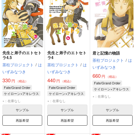
先生と弟子のエトセト
先生と弟子のエトセト
君と記憶の物語
ラ4.5
ラ4
茶柱プロジェクト
/
は
茶柱プロジェクト
/
は
茶柱プロジェクト
/
は
いずみなつき
いずみなつき
いずみなつき
660
円
（税込）
330
440
円
円
（税込）
（税込）
Fate/Grand Order
Fate/Grand Order
Fate/Grand Order
ケイローン×アキレウス
ケイローン×アキレウス
ケイローン×アキレウス
ケイローン
×：在庫なし
ケイローン
ケイローン
×：在庫なし
×：在庫なし
アキレウス
アキレウス
アキレウス
サンプル
サンプル
サンプル
再販希望
再販希望
再販希望