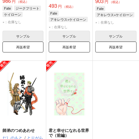
986
903
円
円
（税込）
（税込）
493
円
（税込）
Fate
ジークフリート
Fate
Fate
ケイローン
アキレウス×ケイローン
アキレウス×ケイローン
ヴラド三世
アキレウス
×：在庫なし
×：在庫なし
アキレウス
×：在庫なし
ケイローン
ケイローン
サンプル
サンプル
サンプル
再販希望
再販希望
再販希望
師弟のつめあわせ
君と幸せになれる世界
で（前編）
だしのもと
/
とりがら