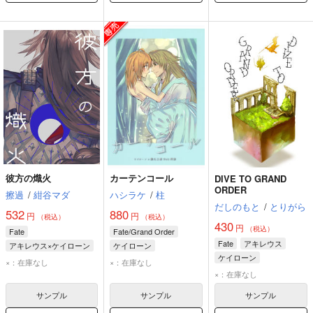
彼方の熾火
カーテンコール
DIVE TO GRAND
ORDER
擦過
/
紺谷マダ
ハシラケ
/
柱
だしのもと
/
とりがら
532
880
円
円
（税込）
（税込）
430
円
（税込）
Fate
Fate/Grand Order
Fate
アキレウス
アキレウス×ケイローン
ケイローン
ケイローン
アキレウス
藤丸立香（ぐだ子）
×：在庫なし
×：在庫なし
ケイローン
×：在庫なし
サンプル
サンプル
サンプル