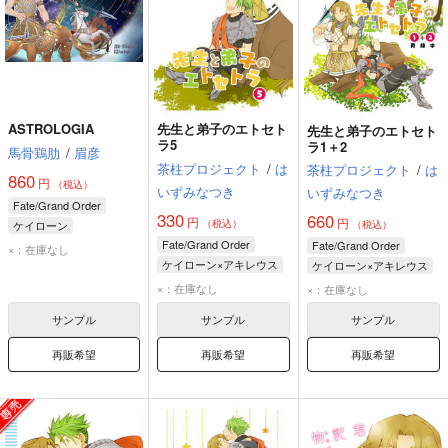
ASTROLOGIA
先生と弟子のエトセト
先生と弟子のエトセト
ラ5
ラ1＋2
馬骨鶏肋
/
眉彦
茶柱プロジェクト
/
は
茶柱プロジェクト
/
は
860
円
（税込）
いずみなつき
いずみなつき
Fate/Grand Order
330
660
円
円
（税込）
ケイローン
（税込）
Fate/Grand Order
アキレウス
Fate/Grand Order
×：在庫なし
ケイローン×アキレウス
ケイローン×アキレウス
ケイローン
ケイローン
×：在庫なし
×：在庫なし
アキレウス
アキレウス
サンプル
サンプル
サンプル
再販希望
再販希望
再販希望