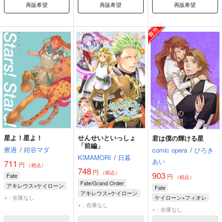
再販希望
再販希望
再販希望
星よ！星よ！
せんせいといっしょ
君は僕の輝ける星
「前編」
擦過
/
紺谷マダ
comic opera
/
ひろき
KIMAMORI
/
日暮
あい
711
円
（税込）
748
円
（税込）
903
Fate
円
（税込）
Fate/Grand Order
アキレウス×ケイローン
Fate
アキレウス×ケイローン
アキレウス
×：在庫なし
ケイローン×フィオレ
アキレウス
×：在庫なし
ケイローン
ケイローン
×：在庫なし
ケイローン
フィオレ・フォルヴェッジ・ユグドミレニア