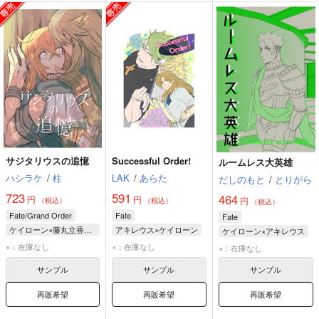
サジタリウスの追憶
Successful Order!
ルームレス大英雄
ハシラケ
/
柱
LAK
/
あらた
だしのもと
/
とりがら
723
591
464
円
円
円
（税込）
（税込）
（税込）
Fate/Grand Order
Fate
Fate
ケイローン×藤丸立香（ぐだ子）
アキレウス×ケイローン
ケイローン×アキレウス
藤丸立香（ぐだ子）
アキレウス
ケイローン
×：在庫なし
×：在庫なし
×：在庫なし
ケイローン
ケイローン
アキレウス
サンプル
サンプル
サンプル
再販希望
再販希望
再販希望