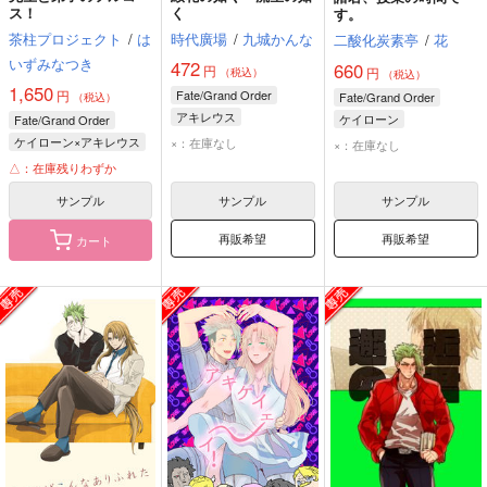
ス！
く
す。
茶柱プロジェクト
/
は
時代廣場
/
九城かんな
二酸化炭素亭
/
花
いずみなつき
472
660
円
円
（税込）
（税込）
1,650
円
Fate/Grand Order
Fate/Grand Order
（税込）
アキレウス
ケイローン
Fate/Grand Order
ケイローン
ディオスクロイ
ケイローン×アキレウス
×：在庫なし
×：在庫なし
イアソン
ケイローン
△：在庫残りわずか
アキレウス
サンプル
サンプル
サンプル
再販希望
再販希望
カート