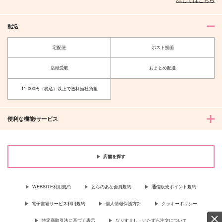
配送
宅配便
ポスト投函
店頭受取
おまとめ配送
11,000円（税込）以上で送料当社負担
便利な機能/サービス
店舗を探す
WEBSITE利用規約
とらのあな会員規約
通信販売ポイント規約
電子書籍サービス利用規約
個人情報保護方針
クッキーポリシー
特定商取引法に基づく表示
なりすまし・いたずら注文について