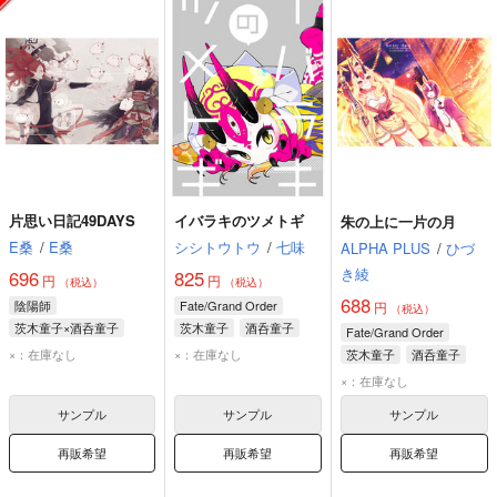
片思い日記49DAYS
イバラキのツメトギ
朱の上に一片の月
E桑
/
E桑
シシトウトウ
/
七味
ALPHA PLUS
/
ひづ
き綾
696
825
円
円
（税込）
（税込）
688
陰陽師
Fate/Grand Order
円
（税込）
茨木童子×酒呑童子
茨木童子
酒呑童子
Fate/Grand Order
茨木童子
酒呑童子
×：在庫なし
×：在庫なし
茨木童子
酒呑童子
×：在庫なし
サンプル
サンプル
サンプル
再販希望
再販希望
再販希望