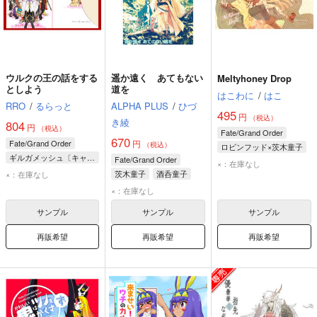
ウルクの王の話をする
遥か遠く あてもない
Meltyhoney Drop
としよう
道を
はこわに
/
はこ
RRO
/
るらっと
ALPHA PLUS
/
ひづ
495
円
（税込）
き綾
804
円
（税込）
Fate/Grand Order
670
Fate/Grand Order
円
（税込）
ロビンフッド×茨木童子
ギルガメッシュ〔キャスター〕
Fate/Grand Order
ロビンフッド
×：在庫なし
マーリン
茨木童子
茨木童子
酒呑童子
×：在庫なし
茨木童子
×：在庫なし
サンプル
サンプル
サンプル
再販希望
再販希望
再販希望