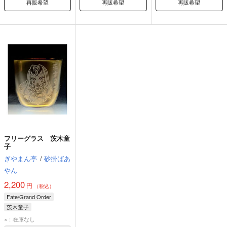
再販希望
再販希望
再販希望
フリーグラス 茨木童
子
ぎやまん亭
/
砂掛ばあ
やん
2,200
円
（税込）
Fate/Grand Order
茨木童子
×：在庫なし