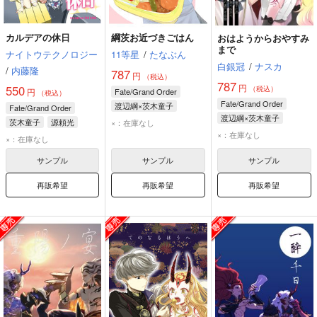
カルデアの休日
綱茨お近づきごはん
おはようからおやすみ
まで
ナイトウテクノロジー
11等星
/
たなぶん
白銀冠
/
ナスカ
/
内藤隆
787
円
（税込）
787
円
550
（税込）
円
Fate/Grand Order
（税込）
Fate/Grand Order
渡辺綱×茨木童子
Fate/Grand Order
渡辺綱×茨木童子
渡辺綱
茨木童子
茨木童子
源頼光
×：在庫なし
渡辺綱
茨木童子
×：在庫なし
エリザベート・バートリー
×：在庫なし
サンプル
サンプル
サンプル
再販希望
再販希望
再販希望