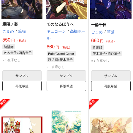
重陽ノ宴
てのなるほうへ
一酔千日
ごまめ
/
筆猫
キュゴーン
/
高橋ポー
ごまめ
/
筆猫
ル
550
660
円
円
（税込）
（税込）
660
陰陽師
円
陰陽師
（税込）
茨木童子×酒呑童子
茨木童子×酒呑童子
Fate/Grand Order
茨木童子
酒呑童子
茨木童子
酒呑童子
渡辺綱×茨木童子
×：在庫なし
×：在庫なし
渡辺綱
茨木童子
×：在庫なし
サンプル
サンプル
サンプル
再販希望
再販希望
再販希望