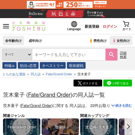
新規登録
ログイン
Language
カート
全年齢向け
成年向け
男性向け
女性向け
詳細
検索
特級α
狛治×恋雪
タペストリー
呪術廻戦
とらのあな通販
同人誌
Fate/Grand Order
茨木童子
ポストする
LINEで送る
茨木童子 (
Fate/Grand Order
)の同人誌一覧
茨木童子 (
Fate/Grand Order
)
に関する
同人誌
は、
22
件お取り扱いがござい
続きを読む
関連ジャンル
関連カップリング
Fate/Grand Order
陰陽師
渡辺綱×茨木童子
茨木童