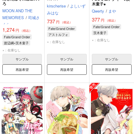
ろ
木童子●
kirscherise
/
よしいず
MOON AND THE
Qwerty
/
まや
みはな
MEMORIES
/
司城さ
377
円
737
（税込）
円
（税込）
くら
Fate/Grand Order
Fate/Grand Order
1,274
円
（税込）
茨木童子
アストルフォ
Fate/Grand Order
×：在庫なし
茨木童子
宮本伊織
×：在庫なし
渡辺綱×茨木童子
渡辺綱
茨木童子
×：在庫なし
サンプル
サンプル
サンプル
再販希望
再販希望
再販希望