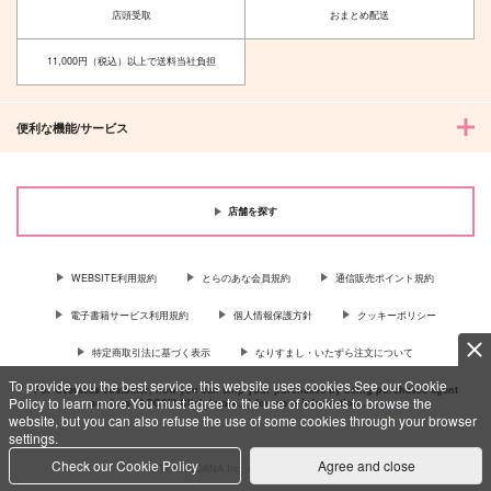
店頭受取
おまとめ配送
11,000円（税込）以上で送料当社負担
便利な機能/サービス
店舗を探す
WEBSITE利用規約
とらのあな会員規約
通信販売ポイント規約
電子書籍サービス利用規約
個人情報保護方針
クッキーポリシー
特定商取引法に基づく表示
なりすまし・いたずら注文について
To provide you the best service, this website uses cookies.See our Cookie
For Overseas customer, now you can ship your purchases by using purchases agent
Policy to learn more.You must agree to the use of cookies to browse the
services “AOCS”! Click {more…} for more information …
more
website, but you can also refuse the use of some cookies through your browser
settings.
Check our Cookie Policy
Agree and close
c TORANOANA Inc, All Rights Reserved.