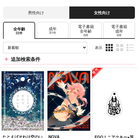
男性向け
女性向け
電子書籍
電子書籍
成年
全年齢
全年齢
成年
31件
22件
0件
0件
表示
3カ
2カ
1カ
追加検索条件
ラ
ラ
ラ
ム
ム
ム
表
表
表
示
示
示
たとえばそれは空のい
NOVA
FGOミニアクキー●茨