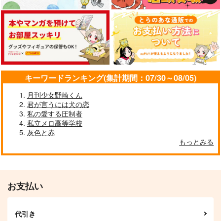
キーワードランキング(集計期間：07/30～08/05)
月刊少女野崎くん
君が言うには犬の恋
私の愛する圧制者
私立メロ高等学校
灰色と赤
もっとみる
お支払い
代引き