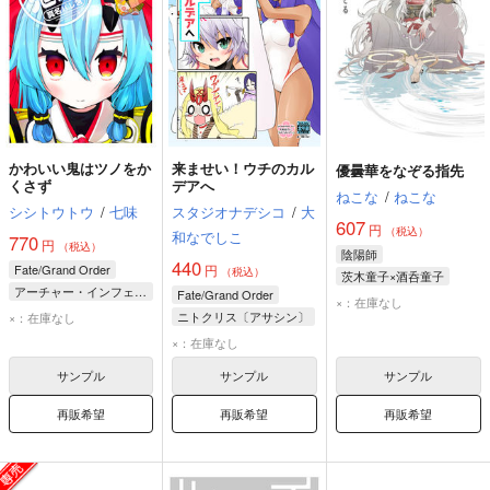
かわいい鬼はツノをか
来ませい！ウチのカル
優曇華をなぞる指先
くさず
デアへ
ねこな
/
ねこな
シシトウトウ
/
七味
スタジオナデシコ
/
大
607
円
（税込）
和なでしこ
770
円
（税込）
陰陽師
440
Fate/Grand Order
円
（税込）
茨木童子×酒呑童子
アーチャー・インフェルノ
Fate/Grand Order
茨木童子
酒呑童子
×：在庫なし
茨木童子
酒呑童子
ニトクリス〔アサシン〕
×：在庫なし
茨木童子
×：在庫なし
ジャック・ザ・リッパー
サンプル
サンプル
サンプル
再販希望
再販希望
再販希望