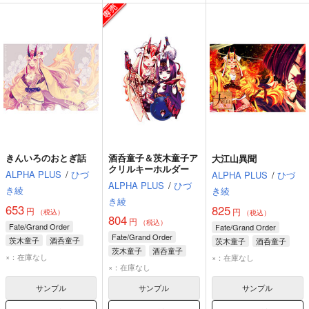
きんいろのおとぎ話
酒呑童子＆茨木童子ア
大江山異聞
クリルキーホルダー
ALPHA PLUS
/
ひづ
ALPHA PLUS
/
ひづ
ALPHA PLUS
/
ひづ
き綾
き綾
き綾
653
825
円
円
（税込）
（税込）
804
円
（税込）
Fate/Grand Order
Fate/Grand Order
Fate/Grand Order
茨木童子
酒呑童子
茨木童子
酒呑童子
茨木童子
酒呑童子
×：在庫なし
×：在庫なし
×：在庫なし
サンプル
サンプル
サンプル