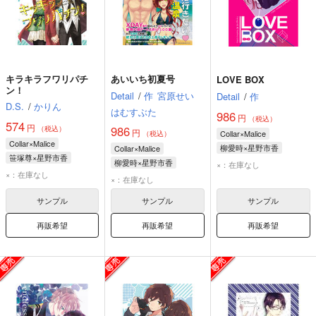
キラキラフワリパチ
あいいち初夏号
LOVE BOX
ン！
Detail
/
作
宮原せい
Detail
/
作
D.S.
/
かりん
はむすぶた
986
円
（税込）
574
円
986
（税込）
円
Collar×Malice
（税込）
Collar×Malice
柳愛時×星野市香
Collar×Malice
笹塚尊×星野市香
柳愛時
星野市香
柳愛時×星野市香
×：在庫なし
笹塚尊
星野市香
×：在庫なし
柳愛時
星野市香
×：在庫なし
サンプル
サンプル
サンプル
再販希望
再販希望
再販希望