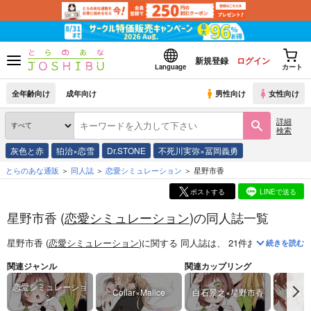
新規登録
ログイン
Language
カート
全年齢向け
成年向け
男性向け
女性向け
詳細
検索
灰色と赤
狛治×恋雪
Dr.STONE
不死川実弥×冨岡義勇
とらのあな通販
同人誌
恋愛シミュレーション
星野市香
ポストする
LINEで送る
星野市香 (
恋愛シミュレーション
)の同人誌一覧
星野市香 (
恋愛シミュレーション
)
に関する
同人誌
は、
21
件お取り扱いが
続きを読む
関連ジャンル
関連カップリング
恋愛シミュレーショ
Collar×Malice
白石景之×星野市香
笹塚尊
ン