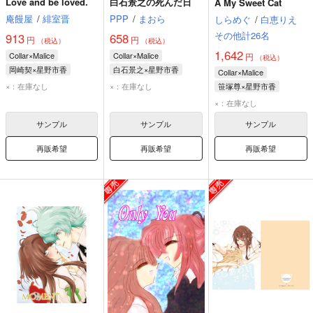
Love and be loved.
白石景之の死んだ日
A My Sweet Cat
庵饅屋
/
緋室晋
PPP
/
まおら
しらめぐ
/
白恵りえ
その他計26名
913
658
円
円
（税込）
（税込）
1,642
Collar×Malice
Collar×Malice
円
（税込）
岡崎契×星野市香
白石景之×星野市香
Collar×Malice
岡崎契
星野市香
白石景之
星野市香
×：在庫なし
×：在庫なし
笹塚尊×星野市香
笹塚尊
星野市香
×：在庫なし
サンプル
サンプル
サンプル
再販希望
再販希望
再販希望