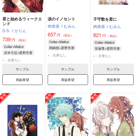
君と始めるウィークエ
涙のイノセント
子守歌を君に
ンド
肉体派
/
むみん
肉体派
/
むみん
D.S.
/
かりん
657
821
円
円
（税込）
（税込）
739
円
（税込）
Collar×Malice
Collar×Malice
Collar×Malice
岡崎契×星野市香
笹塚尊×星野市香
冴木弓弦×星野市香
岡崎契
星野市香
笹塚尊
星野市香
×：在庫なし
×：在庫なし
冴木弓弦
星野市香
×：在庫なし
サンプル
サンプル
サンプル
再販希望
再販希望
再販希望