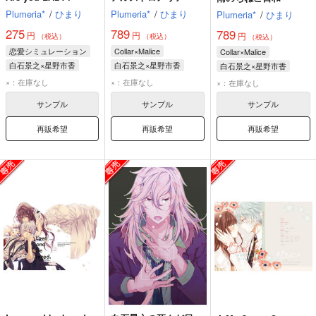
Plumeria*
/
ひまり
Plumeria*
/
ひまり
Plumeria*
/
ひまり
275
789
789
円
円
円
（税込）
（税込）
（税込）
恋愛シミュレーション
Collar×Malice
Collar×Malice
白石景之×星野市香
白石景之×星野市香
白石景之×星野市香
白石景之
星野市香
白石景之
星野市香
白石景之
星野市香
×：在庫なし
×：在庫なし
×：在庫なし
サンプル
サンプル
サンプル
再販希望
再販希望
再販希望