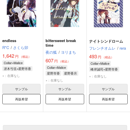
endless
bittersweet break
ナイトシンドローム
time
R*C
/
さくら卯
フレンチオムレ
/
rera
夜の狐
/
ヨリまち
1,642
493
円
円
（税込）
（税込）
607
円
（税込）
Collar×Malice
Collar×Malice
Collar×Malice
冴木弓弦×星野市香
峰岸誠司×星野市香
星野市香
星野香月
冴木弓弦
星野市香
峰岸誠司
星野市香
×：在庫なし
×：在庫なし
×：在庫なし
サンプル
サンプル
サンプル
再販希望
再販希望
再販希望