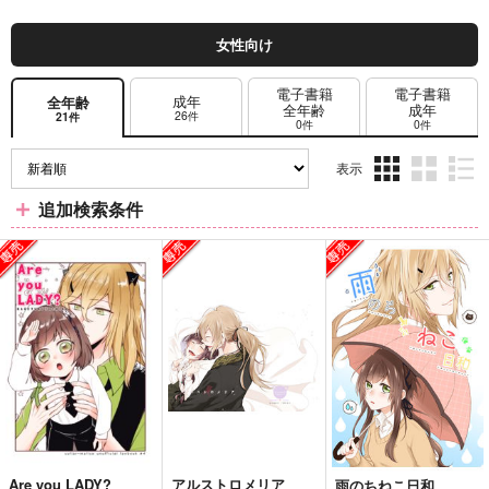
女性向け
電子書籍
電子書籍
成年
全年齢
全年齢
成年
26件
21件
0件
0件
表示
3カ
2カ
1カ
追加検索条件
ラ
ラ
ラ
ム
ム
ム
表
表
表
示
示
示
Are you LADY?
アルストロメリア
雨のちねこ日和