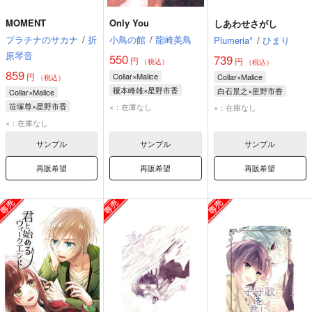
MOMENT
Only You
しあわせさがし
プラチナのサカナ
/
折
小鳥の館
/
龍崎美鳥
Plumeria*
/
ひまり
原琴音
550
739
円
円
（税込）
（税込）
859
円
Collar×Malice
Collar×Malice
（税込）
榎本峰雄×星野市香
白石景之×星野市香
Collar×Malice
榎本峰雄
星野市香
白石景之
星野市香
笹塚尊×星野市香
×：在庫なし
×：在庫なし
笹塚尊
星野市香
×：在庫なし
サンプル
サンプル
サンプル
再販希望
再販希望
再販希望