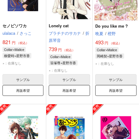
セノビソワカ
Lonely cat
Do you like me ?
ulalaca
/
さっこ
プラチナのサカナ
/
折
晩夏
/
橙野
原琴音
821
493
円
円
（税込）
（税込）
739
Collar×Malice
円
Collar×Malice
（税込）
柳愛時×星野市香
岡崎契×星野市香
Collar×Malice
柳愛時
星野市香
岡崎契
星野市香
笹塚尊×星野市香
×：在庫なし
×：在庫なし
笹塚尊
星野市香
×：在庫なし
サンプル
サンプル
サンプル
再販希望
再販希望
再販希望