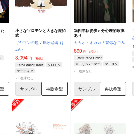
うた
小さなソロモンと大きな魔術
築四年駅徒歩五分心理的瑕疵
式
あり
ギヤマンの鐘
/
風牙瑠璃
は
カカオトオカカ
/
幾弥なごみ
ぬい
860
円
（税込）
3,094
ン
円
Fate/Grand Order
（税込）
マーリン×ロマニ
マーリン
Fate/Grand Order
ソロモン
ロマニ・アーキマン
ゲーティア
×：在庫なし
ゲーティア
×：在庫なし
希望
サンプル
再販希望
サンプル
再販希望