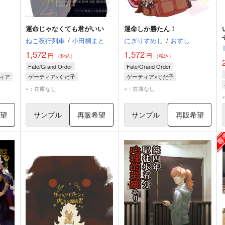
運命じゃなくても君がいい
運命しか勝たん！
ねこ夜行列車
/
小田桐まと
にぎりすめし
/
おすし
1,572
1,572
円
円
（税込）
（税込）
Fate/Grand Order
Fate/Grand Order
ィア
ゲーティア×ぐだ子
ゲーティア×ぐだ子
ゲーティア
ぐだ子
藤丸立香
ゲーティア
ぐだ子
×：在庫なし
×：在庫なし
希望
サンプル
再販希望
サンプル
再販希望