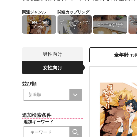
関連ジャンル
関連カップリング
Fate/Grand
ゲーティア×ぐだ
ゲ
ロマニ×ぐだ子
Order
子
男性向け
全年齢
13
女性向け
並び順
追加検索条件
追加キーワード