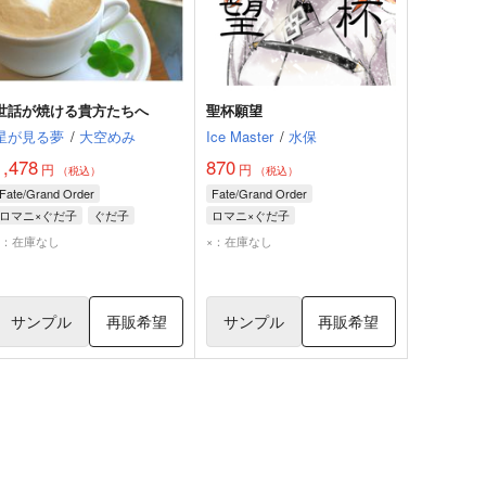
世話が焼ける貴方たちへ
聖杯願望
星が見る夢
/
大空めみ
Ice Master
/
水保
1,478
870
円
円
（税込）
（税込）
Fate/Grand Order
Fate/Grand Order
ロマニ×ぐだ子
ぐだ子
ロマニ×ぐだ子
ロマニ・アーキマン
ロマニ・アーキマン
ぐだ子
×：在庫なし
×：在庫なし
ゲーティア
ゲーティア
サンプル
再販希望
サンプル
再販希望