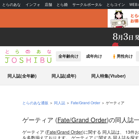
とらのあな
インフォ
店舗
とら婚
サークルポータル
とらコイン
WE
全年齢向け
成年向け
男性向け
同人誌(全年齢)
同人誌(成年)
同人特集(Vtuber)
とらのあな通販
同人誌
Fate/Grand Order
ゲーティア
ゲーティア (
Fate/Grand Order
)の同人誌
ゲーティア (
Fate/Grand Order
)
に関する
同人誌
は、
13
件
を多数揃えております。
ゲーティア
に関する
同人誌
を探す