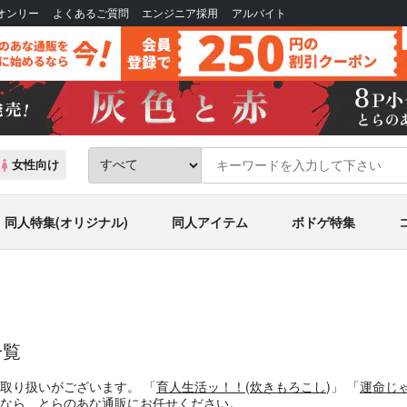
Bオンリー
よくあるご質問
エンジニア採用
アルバイト
女性向け
同人特集(オリジナル)
同人アイテム
ボドゲ特集
一覧
お取り扱いがございます。
「
育人生活ッ！！
(
炊きもろこし
)」
「
運命じ
なら、とらのあな通販にお任せください。