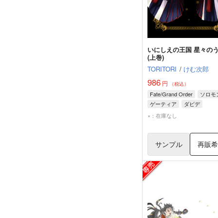
いにしえの王国 星々の
(上巻)
TORITORI
/
けむ次郎
986
円
（税込）
Fate/Grand Order
ソロモ
ゲーティア
ダビデ
×：在庫なし
サンプル
再販