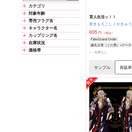
カテゴリ
対象年齢
育人生活ッ！！
専売フラグ名
炊きもろこし
/
かきゅう
キャラクター名
605
円
（税込）
カップリング名
Fate/Grand Order
在庫状況
藤丸立香（ぐだ男）×ゲーテ
価格帯
ゲーティア
×：在庫なし
サンプル
再販