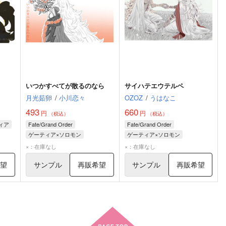
いつかすべてが散るのなら
サイハテエウテルペ
月光茹卵
/
小川恋々
OZOZ
/
うはなこ
493
660
円
円
（税込）
（税込）
ィア
Fate/Grand Order
Fate/Grand Order
ゲーティア×ソロモン
ゲーティア×ソロモン
ソロモン
ゲーティア
ゲーティア
ソロモン
×：在庫なし
×：在庫なし
希望
サンプル
再販希望
サンプル
再販希望