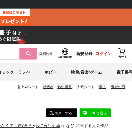
新規登録
ログイン
詳細
検索
Language
カート
コミック・ラノベ
ホビー
映像/音楽/ゲーム
電子書
急上昇ワード:
特級α
わた図書
人気ワード:
夢主
鬼滅の刃
ポストする
LINEで送る
ゃなくても君がいい
(
ねこ夜行列車
)」
など
に関する人気作品