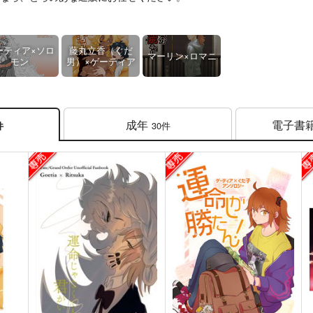
ーティア×ソロ
藤丸立香（ぐだ
マーリン×ロマニ
モン
男）×ゲーティア
成年
電子書
30件
件