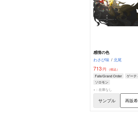
感情の色
わさび味
/
北尾
713
円
（税込）
Fate/Grand Order
ゲーテ
ソロモン
×：在庫なし
サンプル
再販