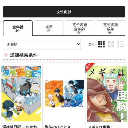
女性向け
電子書籍
電子書籍
成年
全年齢
全年齢
成年
6件
3件
0件
0件
表示
3カ
2カ
1カ
追加検索条件
ラ
ラ
ラ
ム
ム
ム
表
表
表
示
示
示
浮梅猫日記 －おかわ
泡沫のひととき
メギドは度胸！