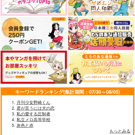
キーワードランキング(集計期間：07/30～08/05)
月刊少女野崎くん
君が言うには犬の恋
私の愛する圧制者
私立メロ高等学校
灰色と赤
もっとみる