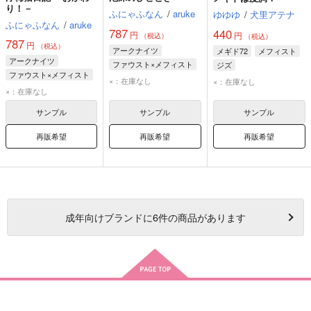
り！－
ふにゃふなん
/
aruke
ゆゆゆ
/
犬里アテナ
ふにゃふなん
/
aruke
787
440
円
円
（税込）
（税込）
787
円
（税込）
アークナイツ
メギド72
メフィスト
アークナイツ
ファウスト×メフィスト
ジズ
ファウスト×メフィスト
ファウスト
×：在庫なし
×：在庫なし
ファウスト
×：在庫なし
メフィスト
メフィスト
サンプル
サンプル
サンプル
再販希望
再販希望
再販希望
成年
向けブランドに
6
件の商品があります