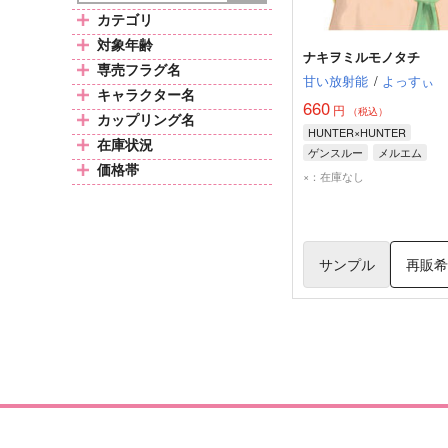
カテゴリ
対象年齢
ナキヲミルモノタチ
専売フラグ名
甘い放射能
/
よっすぃ
キャラクター名
660
円
（税込）
カップリング名
HUNTER×HUNTER
在庫状況
ゲンスルー
メルエム
価格帯
幻影旅団
×：在庫なし
サンプル
再販