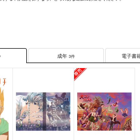
成年
電子書
3件
件