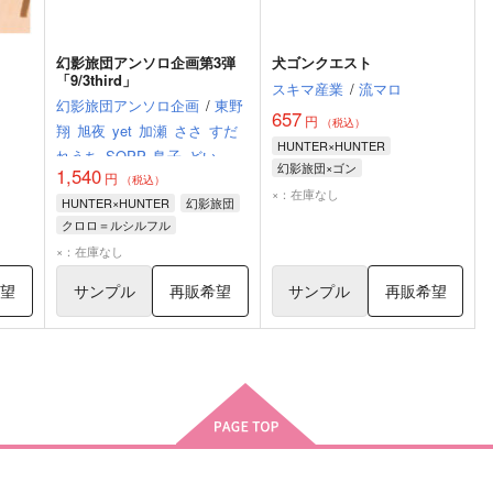
幻影旅団アンソロ企画第3弾
犬ゴンクエスト
「9/3third」
スキマ産業
/
流マロ
幻影旅団アンソロ企画
/
東野
657
円
（税込）
翔
旭夜
yet
加瀬
ささ
すだ
HUNTER×HUNTER
れうち
SOPP
鳥子
どい
古
幻影旅団×ゴン
1,540
円
池
松
よっしー
れんらく(計
（税込）
ゴン＝フリークス
幻影旅団
×：在庫なし
HUNTER×HUNTER
幻影旅団
ヒソカ＝モロウ
クロロ＝ルシルフル
ヒソカ＝モロウ
×：在庫なし
希望
サンプル
再販希望
サンプル
再販希望