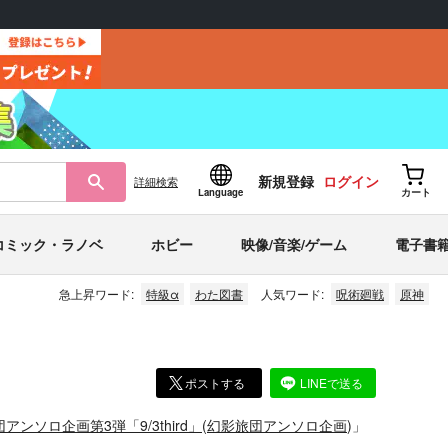
新規登録
ログイン
詳細
検索
Language
カート
コミック・ラノベ
ホビー
映像/音楽/ゲーム
電子書
急上昇ワード:
特級α
わた図書
人気ワード:
呪術廻戦
原神
ポストする
LINEで送る
アンソロ企画第3弾「9/3third」
(
幻影旅団アンソロ企画
)」