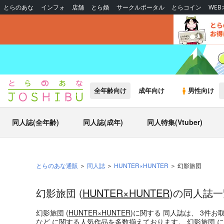
とらのあな
インフォ
店舗
とら婚
サークルポータル
とらコイン
WE
全年齢向け
成年向け
男性向け
同人誌(全年齢)
同人誌(成年)
同人特集(Vtuber)
とらのあな通販
同人誌
HUNTER×HUNTER
幻影旅団
幻影旅団 (
HUNTER×HUNTER
)の同人誌一
幻影旅団 (
HUNTER×HUNTER
)
に関する
同人誌
は、
3
件お
など
に関する人気作品を多数揃えております。
幻影旅団