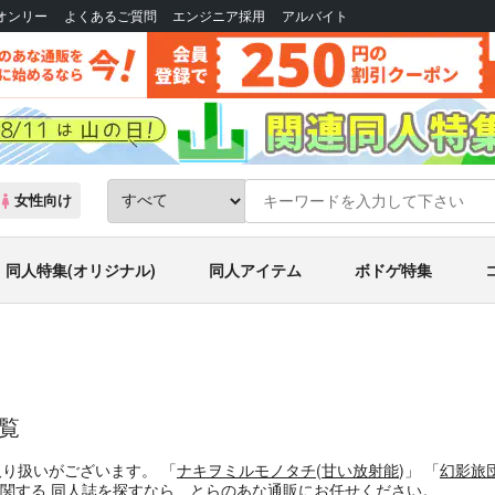
Bオンリー
よくあるご質問
エンジニア採用
アルバイト
女性向け
同人特集(オリジナル)
同人アイテム
ボドゲ特集
覧
取り扱いがございます。
「
ナキヲミルモノタチ
(
甘い放射能
)」
「
幻影旅団
に関する
同人誌
を探すなら、とらのあな通販にお任せください。