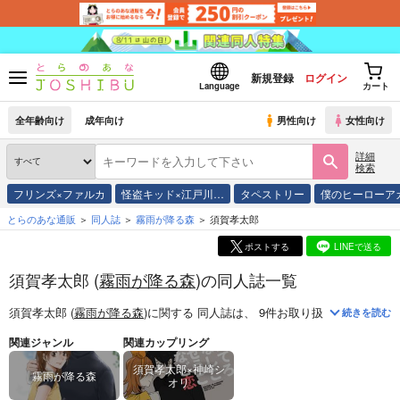
新規登録
ログイン
Language
カート
全年齢向け
成年向け
男性向け
女性向け
詳細
検索
フリンズ×ファルカ
怪盗キッド×江戸川…
タペストリー
僕のヒーローア
とらのあな通販
同人誌
霧雨が降る森
須賀孝太郎
ポストする
LINEで送る
須賀孝太郎 (
霧雨が降る森
)の同人誌一覧
須賀孝太郎 (
霧雨が降る森
)
に関する
同人誌
は、
9
件お取り扱いがございま
続きを読む
関連ジャンル
関連カップリング
須賀孝太郎×神崎シ
霧雨が降る森
オリ