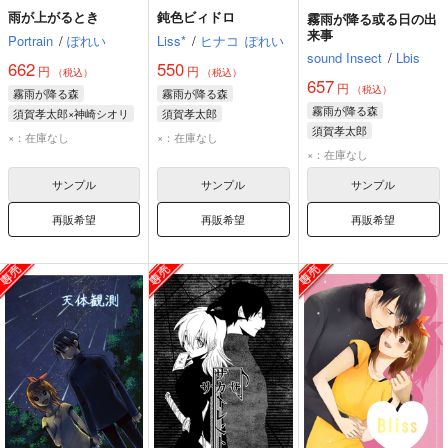
雨が上がるとき
鈍色ビィドロ
霧雨が降る或る日の出
来事
Portrain
/
ぽれい
Liss*
/
ヒナコ
ぽれい
sound Insect
/
Lbis
662
550
円
円
（税込）
（税込）
657
円
（税込）
霧雨が降る森
霧雨が降る森
霧雨が降る森
須賀孝太郎×神崎シオリ
須賀孝太郎
須賀孝太郎
須賀孝太郎
神崎シオリ
×：在庫なし
×：在庫なし
神崎シオリ
神崎シオリ
×：在庫なし
佐久間美夜子
サンプル
サンプル
サンプル
再販希望
再販希望
再販希望