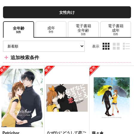
女性向け
電子書籍
電子書籍
成年
全年齢
全年齢
成年
9件
9件
0件
0件
表示
3カ
2カ
1カ
追加検索条件
ラ
ラ
ラ
ム
ム
ム
表
表
表
示
示
示
Petrichor
なぜなにどうして恋ご
藹々傘