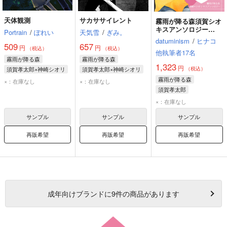
天体観測
サカササイレント
霧雨が降る森須賀シオ
キスアンソロジー
Portrain
/
ぽれい
天気雪
/
ぎみ。
「Bliss」
datuminism
/
ヒナコ
509
657
円
円
（税込）
（税込）
他執筆者17名
霧雨が降る森
霧雨が降る森
1,323
円
須賀孝太郎×神崎シオリ
須賀孝太郎×神崎シオリ
（税込）
須賀孝太郎
須賀孝太郎
霧雨が降る森
×：在庫なし
×：在庫なし
神崎シオリ
神崎シオリ
須賀孝太郎
神崎シオリ
×：在庫なし
サンプル
サンプル
サンプル
再販希望
再販希望
再販希望
成年
向けブランドに
9
件の商品があります