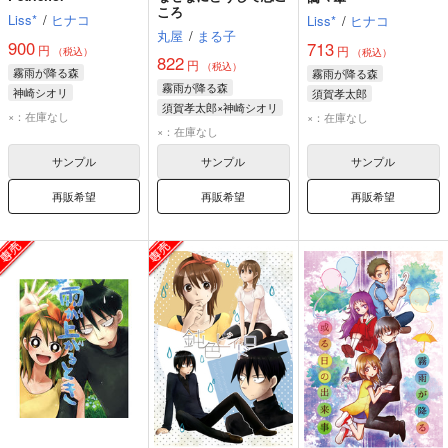
ころ
Liss*
/
ヒナコ
Liss*
/
ヒナコ
丸屋
/
まる子
900
713
円
円
（税込）
（税込）
822
円
（税込）
霧雨が降る森
霧雨が降る森
霧雨が降る森
神崎シオリ
須賀孝太郎
須賀孝太郎×神崎シオリ
須賀孝太郎
神崎シオリ
×：在庫なし
×：在庫なし
須賀孝太郎
×：在庫なし
佐久間美夜子
神崎シオリ
サンプル
サンプル
サンプル
再販希望
再販希望
再販希望