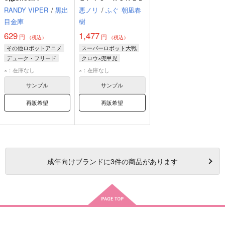
RANDY VIPER
/
黒出
悪ノリ
/
ふぐ
朝凪春
目金庫
樹
629
1,477
円
円
（税込）
（税込）
その他ロボットアニメ
スーパーロボット大戦
デューク・フリード
クロウ×兜甲児
兜甲児
クロウ・ブルースト
×：在庫なし
×：在庫なし
兜甲児
サンプル
サンプル
再販希望
再販希望
成年
向けブランドに
3
件の商品があります