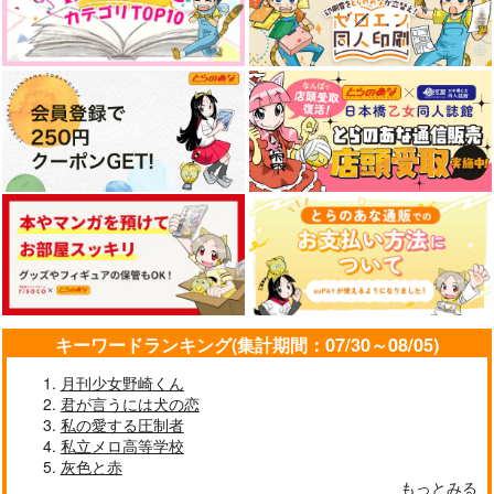
キーワードランキング(集計期間：07/30～08/05)
月刊少女野崎くん
君が言うには犬の恋
私の愛する圧制者
私立メロ高等学校
灰色と赤
もっとみる