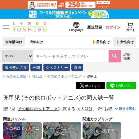
新規登録
ログイン
Language
カート
全年齢向け
成年向け
男性向け
女性向け
詳細
検索
魔法使いの夜
三間
タペストリー
原神
とらのあな通販
同人誌
その他ロボットアニメ
兜甲児
ポストする
LINEで送る
兜甲児 (
その他ロボットアニメ
)の同人誌一覧
兜甲児 (
その他ロボットアニメ
)
に関する
同人誌
は、
2
件お取り扱いがござ
続きを読む
関連ジャンル
関連カップリング
その他ロボットアニ
スーパーロボット大
クロウ×兜甲児
メ
戦