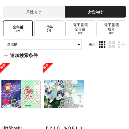
男性向け
女性向け
電子書籍
電子書籍
成年
全年齢
全年齢
成年
3件
2件
0件
0件
表示
3カ
2カ
1カ
追加検索条件
ラ
ラ
ラ
ム
ム
ム
表
表
表
示
示
示
UはShock！
ＥＰＩＣ ＷＯＲＬＤ