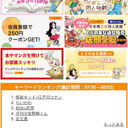
キーワードランキング(集計期間：07/30～08/02)
怪盗キッド×江戸川コナン
ちいかわ
狛治×恋雪
月刊少女野崎くん
足立透
もっとみる