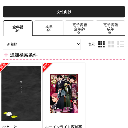
女性向け
電子書籍
電子書籍
成年
全年齢
全年齢
成年
4件
2件
0件
0件
表示
3カ
2カ
1カ
追加検索条件
ラ
ラ
ラ
ム
ム
ム
表
表
表
示
示
示
ひとこと
ルーインライト探偵事