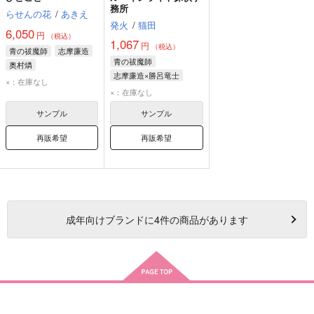
務所
らせんの花
/
あきえ
発火
/
猫田
6,050
円
（税込）
1,067
円
（税込）
青の祓魔師
志摩廉造
青の祓魔師
奥村燐
志摩廉造×勝呂竜士
ルーイン・ライト
×：在庫なし
勝呂竜士
×：在庫なし
ルーイン・ライト
サンプル
サンプル
志摩廉造
再販希望
再販希望
成年
向けブランドに
4
件の商品があります