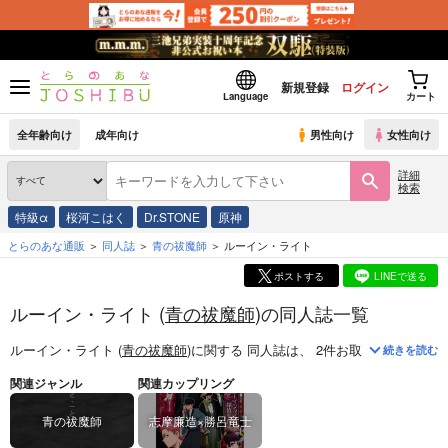
新規登録
ログイン
Language
カート
全年齢向け
成年向け
男性向け
女性向け
詳細
検索
特級α
桜河こはく
Dr.STONE
原神
とらのあな通販
同人誌
青の祓魔師
ルーイン・ライト
ポストする
LINEで送る
ルーイン・ライト (
青の祓魔師
)の同人誌一覧
ルーイン・ライト (
青の祓魔師
)
に関する
同人誌
は、
2
件お取り扱いがござ
続きを読む
関連ジャンル
関連カップリング
青の祓魔師
志摩廉造×勝呂竜士