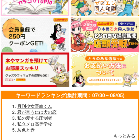
キーワードランキング(集計期間：07/30～08/05)
月刊少女野崎くん
君が言うには犬の恋
私の愛する圧制者
私立メロ高等学校
灰色と赤
もっとみる