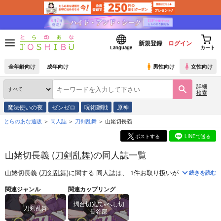
新規登録
ログイン
Language
カート
全年齢向け
成年向け
男性向け
女性向け
詳細
検索
魔法使いの夜
ゼンゼロ
呪術廻戦
原神
とらのあな通販
同人誌
刀剣乱舞
山姥切長義
ポストする
LINEで送る
山姥切長義 (
刀剣乱舞
)の同人誌一覧
山姥切長義 (
刀剣乱舞
)
に関する
同人誌
は、
1
件お取り扱いがございます。
続きを読む
関連ジャンル
関連カップリング
燭台切光忠×へし切
刀剣乱舞
長谷部