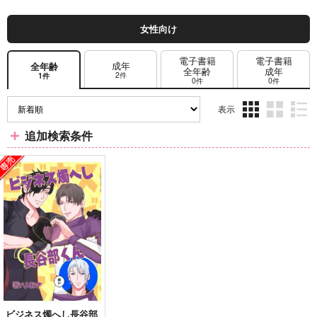
女性向け
電子書籍
電子書籍
成年
全年齢
全年齢
成年
2件
1件
0件
0件
表示
3カ
2カ
1カ
追加検索条件
ラ
ラ
ラ
ム
ム
ム
表
表
表
示
示
示
ビジネス燭へし長谷部