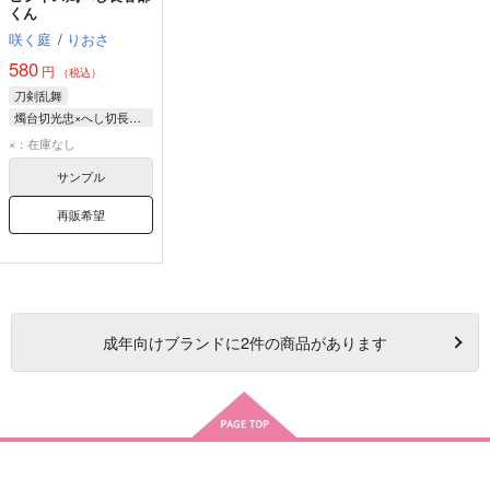
くん
咲く庭
/
りおさ
580
円
（税込）
刀剣乱舞
燭台切光忠×へし切長谷部
燭台切光忠
×：在庫なし
へし切長谷部
サンプル
山姥切長義
再販希望
成年
向けブランドに
2
件の商品があります