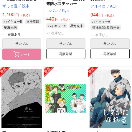
来防水ステッカー
ずっと夏
/
浅木
アオイロ
/
AOI
コパン
/
Ryo
1,100
944
円
円
（税込）
（税込）
440
円
（税込）
ハイキュー!!
昼神幸郎
ハイキュー!!
ハイキュー!!
星海光来
星海光来
昼神幸郎×星海光来
×：在庫なし
昼神幸郎
星海光来
○：在庫あり
×：在庫なし
サンプル
サンプル
サンプル
再販希望
再販希望
カート