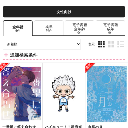
女性向け
電子書籍
電子書籍
成年
全年齢
全年齢
成年
18件
9件
0件
0件
表示
3カ
2カ
1カ
追加検索条件
ラ
ラ
ラ
ム
ム
ム
表
表
表
示
示
示
一番星に答え合わせ
ハイキュー！！星海光
真昼の月