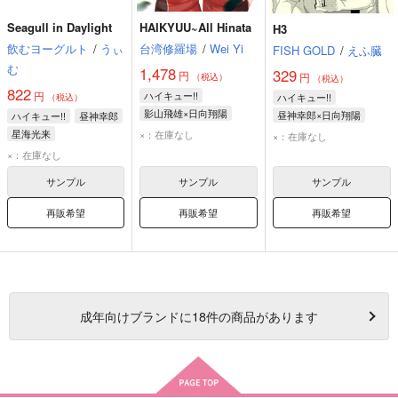
Seagull in Daylight
HAIKYUU~All Hinata
H3
飲むヨーグルト
/
うぃ
台湾修羅場
/
Wei Yi
FISH GOLD
/
えふ臓
む
1,478
329
円
円
（税込）
（税込）
822
円
ハイキュー!!
ハイキュー!!
（税込）
影山飛雄×日向翔陽
昼神幸郎×日向翔陽
ハイキュー!!
昼神幸郎
日向翔陽
影山飛雄
日向翔陽
星海光来
星海光来
×：在庫なし
×：在庫なし
星海光来
昼神幸郎
×：在庫なし
サンプル
サンプル
サンプル
再販希望
再販希望
再販希望
成年
向けブランドに
18
件の商品があります