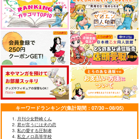
キーワードランキング(集計期間：07/30～08/05)
月刊少女野崎くん
君が言うには犬の恋
私の愛する圧制者
私立メロ高等学校