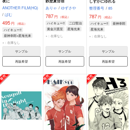
夜に
鉄壁夏合宿
しずかにゆれる
ANOTHER FILM(HQ)
ありゃ
/
ゆずさや
整理番号
/
85
/
ばむ
787
787
円
円
（税込）
（税込）
495
円
ハイキュー!!
二口堅治
ハイキュー!!
昼神幸郎
（税込）
黄金川貫至
星海光来
星海光来
ハイキュー!!
昼神幸郎×星海光来
×：在庫なし
×：在庫なし
昼神幸郎
星海光来
×：在庫なし
サンプル
サンプル
サンプル
再販希望
再販希望
再販希望