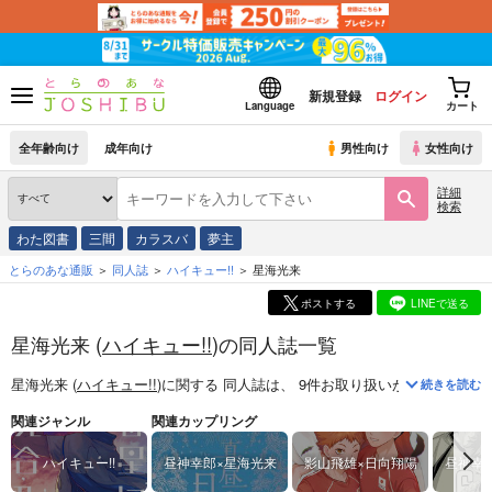
新規登録
ログイン
Language
カート
全年齢向け
成年向け
男性向け
女性向け
詳細
検索
わた図書
三間
カラスバ
夢主
とらのあな通販
同人誌
ハイキュー!!
星海光来
ポストする
LINEで送る
星海光来 (
ハイキュー!!
)の同人誌一覧
星海光来 (
ハイキュー!!
)
に関する
同人誌
は、
9
件お取り扱いがございます
続きを読む
関連ジャンル
関連カップリング
ハイキュー!!
昼神幸郎×星海光来
影山飛雄×日向翔陽
昼神幸