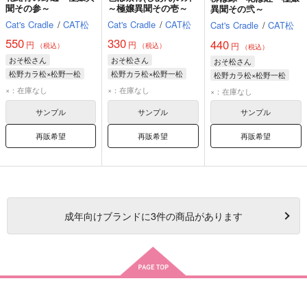
聞その参～
～極嬢異聞その壱～
異聞その弐～
Cat's Cradle
/
CAT松
Cat's Cradle
/
CAT松
Cat's Cradle
/
CAT松
550
330
440
円
円
円
（税込）
（税込）
（税込）
おそ松さん
おそ松さん
おそ松さん
松野カラ松×松野一松
松野カラ松×松野一松
松野カラ松×松野一松
松野カラ松(極道)
松野カラ松(極道)
松野カラ松(極道)
×：在庫なし
×：在庫なし
×：在庫なし
松野一松(お嬢一松)
松野一松(お嬢一松)
松野一松(お嬢一松)
サンプル
サンプル
サンプル
再販希望
再販希望
再販希望
成年
向けブランドに
3
件の商品があります