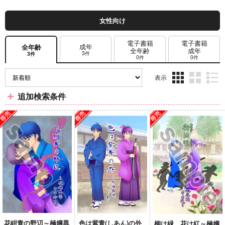
女性向け
電子書籍
電子書籍
成年
全年齢
全年齢
成年
3件
3件
0件
0件
表示
3カ
2カ
1カ
追加検索条件
ラ
ラ
ラ
ム
ム
ム
表
表
表
示
示
示
花紺青の野辺～極嬢異
色は紫青(しあん)の外
柳は緑 花は紅～極嬢