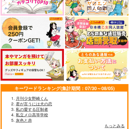
キーワードランキング(集計期間：07/30～08/05)
月刊少女野崎くん
君が言うには犬の恋
私の愛する圧制者
私立メロ高等学校
灰色と赤
もっとみる