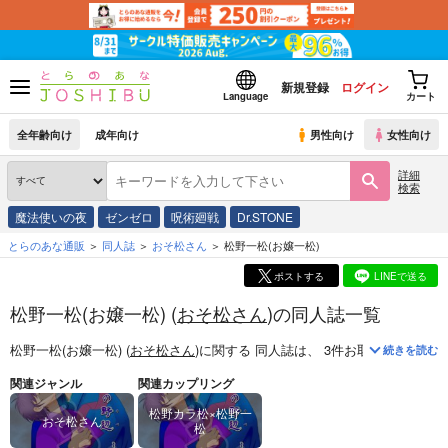
新規登録
ログイン
Language
カート
全年齢向け
成年向け
男性向け
女性向け
詳細
検索
魔法使いの夜
ゼンゼロ
呪術廻戦
Dr.STONE
とらのあな通販
同人誌
おそ松さん
松野一松(お嬢一松)
ポストする
LINEで送る
松野一松(お嬢一松) (
おそ松さん
)の同人誌一覧
松野一松(お嬢一松) (
おそ松さん
)
に関する
同人誌
は、
3
件お取り扱いがご
続きを読む
関連ジャンル
関連カップリング
松野カラ松×松野一
おそ松さん
松