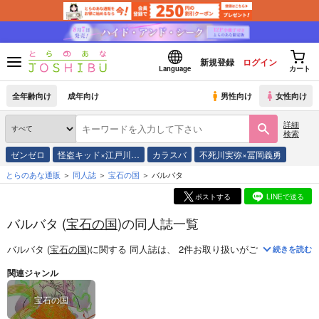
新規登録
ログイン
Language
カート
全年齢向け
成年向け
男性向け
女性向け
詳細
検索
ゼンゼロ
怪盗キッド×江戸川…
カラスバ
不死川実弥×冨岡義勇
とらのあな通販
同人誌
宝石の国
バルバタ
ポストする
LINEで送る
バルバタ (
宝石の国
)の同人誌一覧
バルバタ (
宝石の国
)
に関する
同人誌
は、
2
件お取り扱いがございます。
「
続きを読む
関連ジャンル
宝石の国