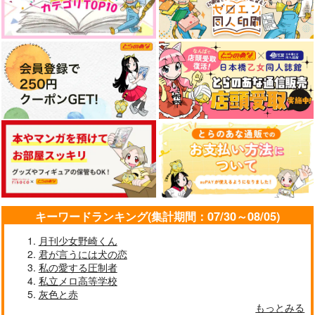
キーワードランキング(集計期間：07/30～08/05)
月刊少女野崎くん
君が言うには犬の恋
私の愛する圧制者
私立メロ高等学校
灰色と赤
もっとみる