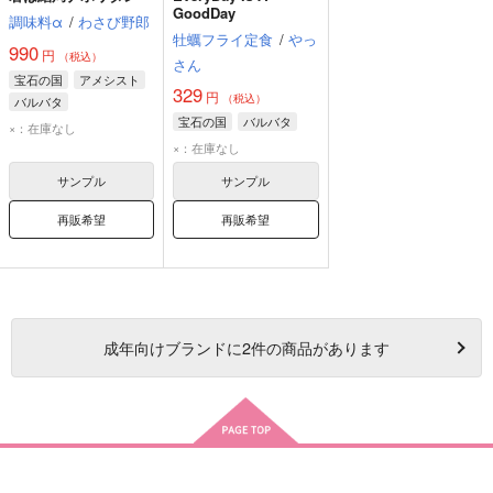
GoodDay
調味料α
/
わさび野郎
牡蠣フライ定食
/
やっ
990
円
（税込）
さん
宝石の国
アメシスト
329
円
（税込）
バルバタ
宝石の国
バルバタ
×：在庫なし
×：在庫なし
サンプル
サンプル
再販希望
再販希望
成年
向けブランドに
2
件の商品があります