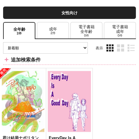
女性向け
電子書籍
電子書籍
成年
全年齢
全年齢
成年
2件
2件
0件
0件
表示
3カ
2カ
1カ
追加検索条件
ラ
ラ
ラ
ム
ム
ム
表
表
表
示
示
示
君は結局ナポリタン
EveryDay Is A